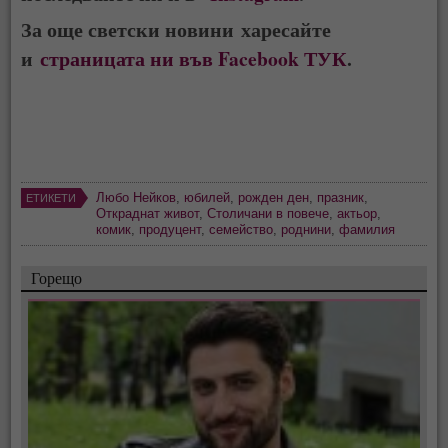
За още светски новини харесайте
и
страницата ни във Facebook ТУК
.
Любо Нейков
,
юбилей
,
рожден ден
,
празник
,
ЕТИКЕТИ
Откраднат живот
,
Столичани в повече
,
актьор
,
комик
,
продуцент
,
семейство
,
роднини
,
фамилия
Горещо