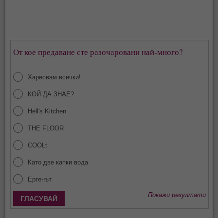
От кое предаване сте разочаровани най-много?
Харесвам всички!
КОЙ ДА ЗНАЕ?
Hell's Kitchen
THE FLOOR
COOLt
Като две капки вода
Ергенът
Покажи резултати