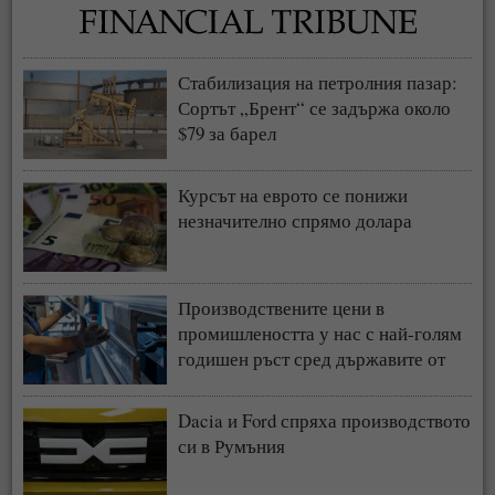
Стабилизация на петролния пазар:
Сортът „Брент“ се задържа около
$79 за барел
Курсът на еврото се понижи
незначително спрямо долара
Производствените цени в
промишлеността у нас с най-голям
годишен ръст сред държавите от
ЕС
Dacia и Ford спряха производството
си в Румъния