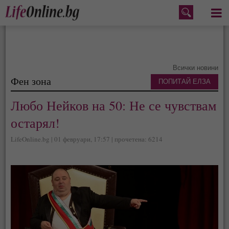
Меню
Всички новини
Фен зона
ПОПИТАЙ ЕЛЗА
Любо Нейков на 50: Не се чувствам
остарял!
LifeOnline.bg | 01 февруари, 17:57 | прочетена: 6214