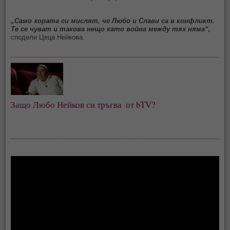
„Само хората си мислят, че Любо и Слави са в конфликт.
Те се чуват и такова нещо като война между тях няма“,
сподели Цеца Нейкова.
Защо Любо Нейков си тръгва  от bTV?