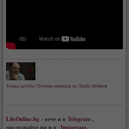
Тежка загуба! Почина майката на Любо Нейков
LifeOnline.bg
- вече и в
Telegram
,
последвайте ни и в
Instagram
.