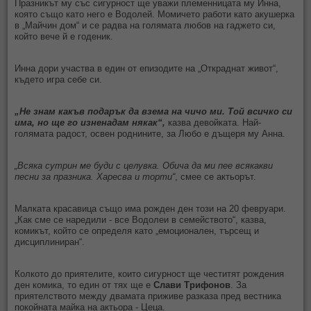
Празникът му със сигурност ще уважи племенницата му Инна,
която също като него е Водолей. Момичето работи като акушерка
в „Майчин дом“ и се радва на голямата любов на гаджето си,
който вече й е годеник.
Инна дори участва в един от епизодите на „Откраднат живот“,
където игра себе си.
„Не знам какъв подарък да взема на чичо ми. Той всичко си
има, но ще го изненадам някак“,
казва девойката. Най-
голямата радост, освен роднините, за Любо е дъщеря му Анна.
„Всяка сутрин ме буди с целувка. Обича да ми пee всякакви
песни за празника. Харесва и торти“
, смее се актьорът.
Малката красавица също има рожден ден този на 20 февруари.
„Как сме се наредили - все Водолеи в семейството“, казва,
комикът, който се определя като „емоционален, търсещ и
дисциплиниран“.
Колкото до приятелите, които сигурност ще честитят рождения
ден комика, то един от тях ще е
Слави Трифонов
. За
приятелството между двамата приживе разказа пред вестника
покойната майка на актьора - Цеца.