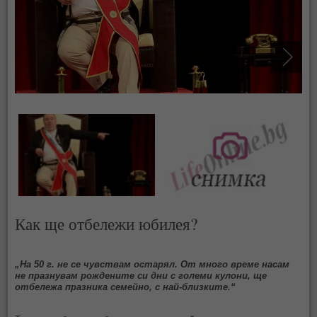
Как ще отбележи юбилея?
„На 50 г. не се чувствам остарял. От много време насам
не празнувам рождените си дни с големи кулони, ще
отбележа празника семейно, с най-близките.“