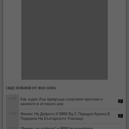
ОЩЕ НОВИНИ ОТ ФЕН ЗОНА
15:57
Как зодия Лъв превръща спортните прогнози и
0
казиното в истинско шоу
11:04
Феникс На Доброто И 8888.Bg С Поредна Крачка В
0
Подкрепа На Българското Училище
12:12
“Феникс на доброто” и 8888.bg подобриха