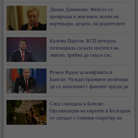
Диана Дамянова: Фейсът се
превръща в лексикон, всеки на
партньора, децата, на родителите
си
Калоян Паргов: БСП изчерпа
потенциала си като носител на
лявото, трябва да скъса със
съветофилската същност
Румен Радев за конфликта в
Банско: Чуждестранните политици
да се запознаят с фактите преди да
коментират страната ни
След скандала в Банско:
Организации на евреите в България
се срещат с главния секретар на
МВР