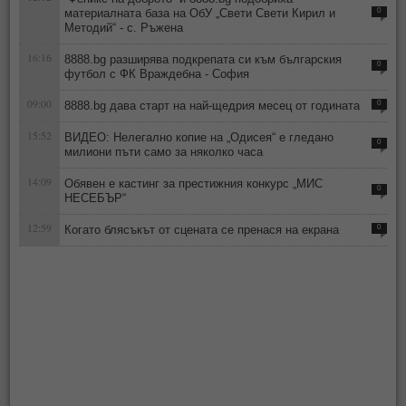
материалната база на ОбУ „Свети Свети Кирил и
0
Методий“ - с. Ръжена
16:16
8888.bg разширява подкрепата си към българския
0
футбол с ФК Враждебна - София
09:00
8888.bg дава старт на най-щедрия месец от годината
0
15:52
ВИДЕО: Нелегално копие на „Одисея“ е гледано
0
милиони пъти само за няколко часа
14:09
Обявен е кастинг за престижния конкурс „МИС
0
НЕСЕБЪР“
12:59
Когато блясъкът от сцената се пренася на екрана
0