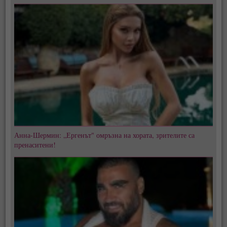
Анна-Шермин: „Ергенът" омръзна на хората, зрителите са
пренаситени!