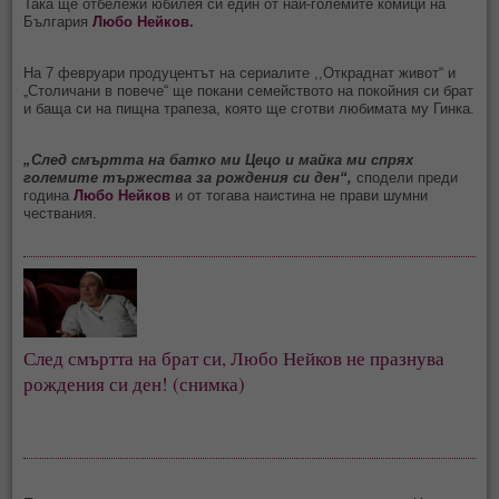
Така ще отбележи юбилея си един от най-големите комици на
България
Любо Нейков
.
На 7 февруари продуцентът на сериалите ,,Откраднат живот“ и
„Столичани в повече“ ще покани семейството на покойния си брат
и баща си на пищна трапеза, която ще сготви любимата му Гинка.
„След смъртта на батко ми Цецо и майка ми спрях
големите тържества за рождения си ден“,
сподели преди
година
Любо Нейков
и от тогава наистина не прави шумни
чествания.
След смъртта на брат си, Любо Нейков не празнува 
рождения си ден! (снимка)