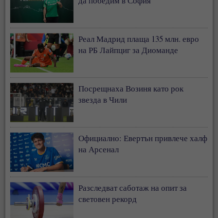
да победим в София
Реал Мадрид плаща 135 млн. евро
на РБ Лайпциг за Диоманде
Посрещнаха Возиня като рок
звезда в Чили
Официално: Евертън привлече халф
на Арсенал
Разследват саботаж на опит за
световен рекорд