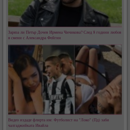
Заряза ли Петър Дочев Ирмена Чичикова? След 8 години любов
я смени с Александра Фейгин
Видео издаде флирта им: Футболист на "Локо" (Пд) заби
чалгаджийката Ивайла