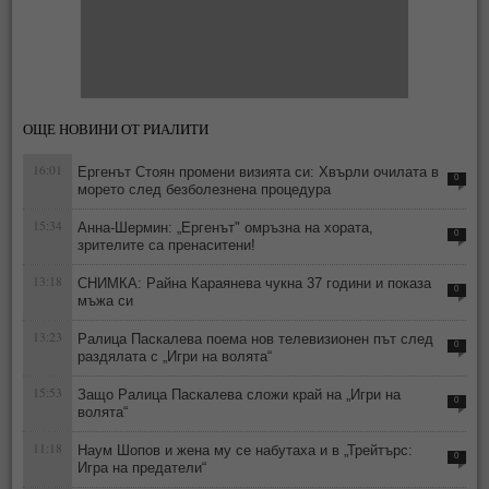
ОЩЕ НОВИНИ ОТ РИАЛИТИ
16:01
Ергенът Стоян промени визията си: Хвърли очилата в
0
морето след безболезнена процедура
15:34
Анна-Шермин: „Ергенът" омръзна на хората,
0
зрителите са пренаситени!
13:18
СНИМКА: Райна Караянева чукна 37 години и показа
0
мъжа си
13:23
Ралица Паскалева поема нов телевизионен път след
0
раздялата с „Игри на волята“
15:53
Защо Ралица Паскалева сложи край на „Игри на
0
волята“
11:18
Наум Шопов и жена му се набутаха и в „Трейтърс:
0
Игра на предатели“