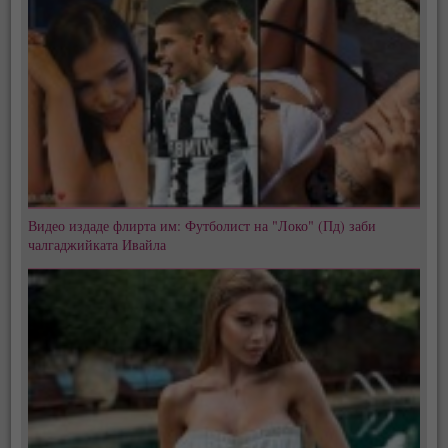
Видео издаде флирта им: Футболист на "Локо" (Пд) заби
чалгаджийката Ивайла