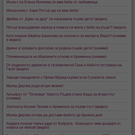
Мъжът на Елена Йончева си има бебе от любовница
Магьосникът Хари Потър ще си има бебе!
Двойка от „Един за друг“ си направиха първо дете! (видео)
Петър Бакърджиев заряза и новата си жена с бебе на ръце?! (видео)
Кого покани Ивайла Бакалова на погачата за малката Вяра?! (снимки
и видео)
Джино и хубавата докторка си родиха първо дете! (снимки)
Племенницата на Маргините отново е бременна (снимки)
От родилното директно в телевизията! Гани и бебето гостуваха на
Гала! (видео)
Заради скандалите с Орхан Мурад кърмата на Сузанита секна!
Малка Джулка роди второ момче!
Актьорът от "Татковци" Христо Пъдев стана баща за втори път
(снимка)
Златната Катрин Тасева е бременна за първи път! (видео)
Малка Джулка готова да достави бебето до броени дни!
Андреа получи тежък удар от Кобрата - Боксьорът има дъщеря от
новата си любов! (видео)