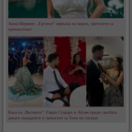
Анна-Шермин: „Ергенът" омръзна на хората, зрителите са
пренаситени!
Къна на „Високото": Емрах Стораро и Айлян преди сватбата,
докато скандалите и тревогите за Тони не стихват