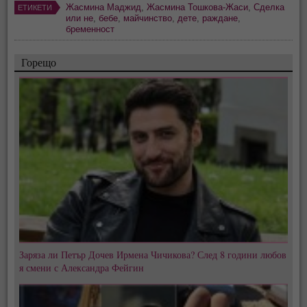
Жасмина Маджид
,
Жасмина Тошкова-Жаси
,
Сделка
ЕТИКЕТИ
или не
,
бебе
,
майчинство
,
дете
,
раждане
,
бременност
Горещо
Заряза ли Петър Дочев Ирмена Чичикова? След 8 години любов
я смени с Александра Фейгин