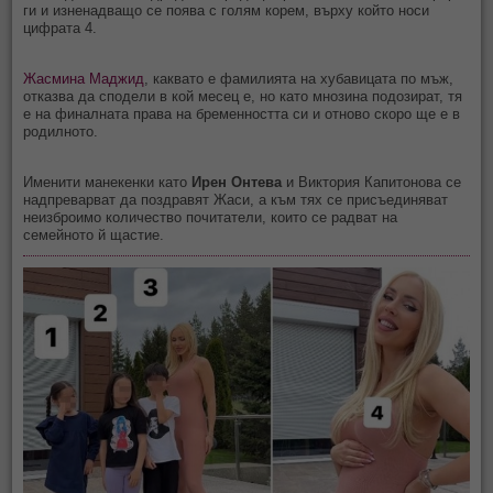
ги и изненадващо се поява с голям корем, върху който носи
цифрата 4.
Жасмина Маджид
, каквато е фамилията на хубавицата по мъж,
отказва да сподели в кой месец е, но като мнозина подозират, тя
е на финалната права на бременността си и отново скоро ще е в
родилното.
Именити манекенки като
Ирен Онтева
и Виктория Капитонова се
надпреварват да поздравят Жаси, а към тях се присъединяват
неизброимо количество почитатели, които се радват на
семейното й щастие.