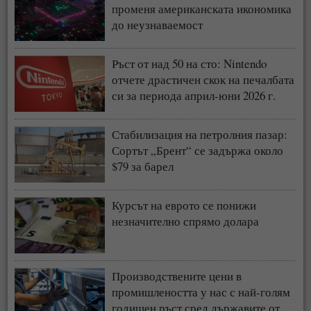
променя американската икономика
до неузнаваемост
Ръст от над 50 на сто: Nintendo
отчете драстичен скок на печалбата
си за периода април-юни 2026 г.
Стабилизация на петролния пазар:
Сортът „Брент“ се задържа около
$79 за барел
Курсът на еврото се понижи
незначително спрямо долара
Производствените цени в
промишлеността у нас с най-голям
годишен ръст сред държавите от