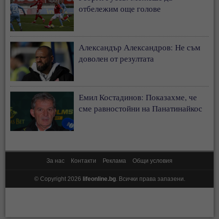
отбележим още голове
Александър Александров: Не съм
доволен от резултата
Емил Костадинов: Показахме, че
сме равностойни на Панатинайкос
За нас
Контакти
Реклама
Общи условия
© Copyright 2026
lifeonline.bg
. Всички права запазени.