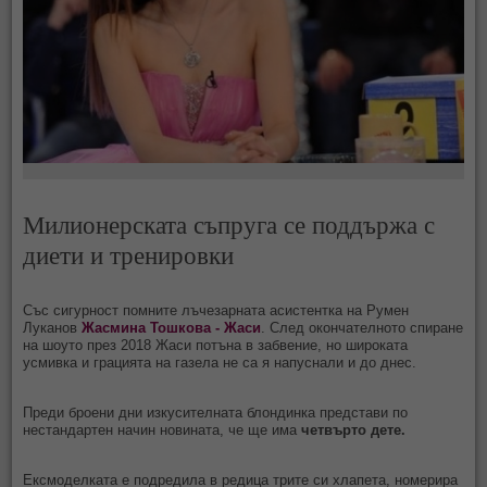
Милионерската съпруга се поддържа с
диети и тренировки
Със сигурност помните лъчезарната асистентка на Румен
Луканов
Жасмина Тошкова - Жаси
. След окончателното спиране
на шоуто през 2018 Жаси потъна в забвение, но широката
усмивка и грацията на газела не са я напуснали и до днес.
Преди броени дни изкусителната блондинка представи по
нестандартен начин новината, че ще има
четвърто дете.
Ексмоделката е подредила в редица трите си хлапета, номерира