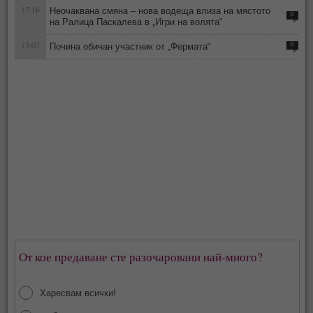
17:16
Неочаквана смяна – нова водеща влиза на мястото
0
на Ралица Паскалева в „Игри на волята“
13:07
Почина обичан участник от „Фермата“
0
От кое предаване сте разочаровани най-много?
Харесвам всички!