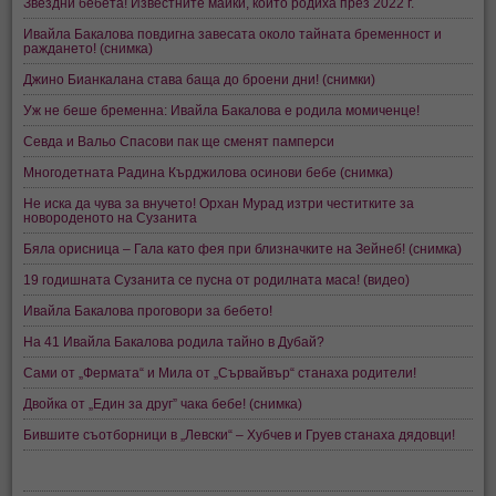
Звездни бебета! Известните майки, които родиха през 2022 г.
Ивайла Бакалова повдигна завесата около тайната бременност и
раждането! (снимка)
Джино Бианкалана става баща до броени дни! (снимки)
Уж не беше бременна: Ивайла Бакалова е родила момиченце!
Севда и Вальо Спасови пак ще сменят памперси
Многодетната Радина Кърджилова осинови бебе (снимка)
Не иска да чува за внучето! Орхан Мурад изтри честитките за
новороденото на Сузанита
Бяла орисница – Гала като фея при близначките на Зейнеб! (снимка)
19 годишната Сузанита се пусна от родилната маса! (видео)
Ивайла Бакалова проговори за бебето!
На 41 Ивайла Бакалова родила тайно в Дубай?
Сами от „Фермата“ и Мила от „Сървайвър“ станаха родители!
Двойка от „Един за друг” чака бебе! (снимка)
Бившите съотборници в „Левски“ – Хубчев и Груев станаха дядовци!