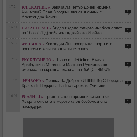
17:24
КЛЮКАРНИК »
Заряза ли Петър Дочев Ирмена
0
Чичикова? След 8 години любов я смени с
Александра Фейгин
16:41
ПИКАНТЕРИИ »
Видео издаде флирта им: Футболист
0
на "Локо" (Пд) заби чалгаджийката Ивайла
15:57
ФЕН ЗОНА »
Как зодия Лъв превръща спортните
0
прогнози и казиното в истинско шоу
12:32
ЕКСКЛУЗИВНО »
Първо в LifeOnline! Вълчо
0
Арабаджиев Младши и Мартина Русимова сe
oжениха на скромна плажна сватба! (СНИМКИ)
11:04
ФЕН ЗОНА »
Феникс На Доброто И 8888.Bg С Поредна
0
Крачка В Подкрепа На Българското Училище
16:01
РИАЛИТИ »
Ергенът Стоян промени визията си:
0
Хвърли очилата в морето след безболезнена
процедура