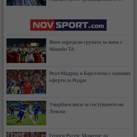
ЕС
Янев определи групата за мача с
Макаби ТА
Реал Мадрид и Барселона с еднакви
оферти за Родри
Умарбаев виси за гостуването на
Левски
Георги Русев: Можеше да