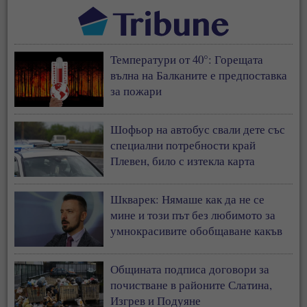
Температури от 40°: Горещата
вълна на Балканите е предпоставка
за пожари
Шофьор на автобус свали дете със
специални потребности край
Плевен, било с изтекла карта
Шкварек: Нямаше как да не се
мине и този път без любимото за
умнокрасивите обобщаване какъв
прост, дивашки народ от
антисемити сме българите
Общината подписа договори за
почистване в районите Слатина,
Изгрев и Подуяне