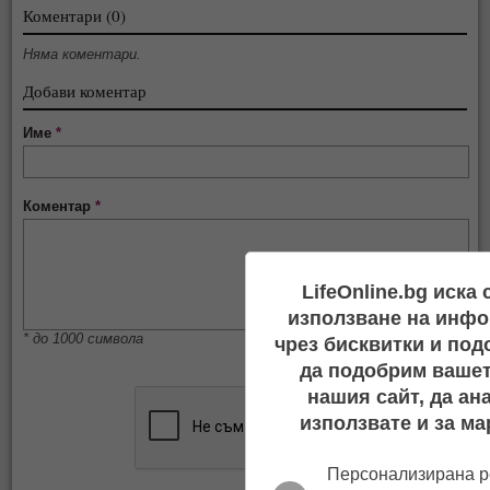
Коментари (0)
Няма коментари.
Добави коментар
Име
*
Коментар
*
LifeOnline.bg иска
използване на инфо
* до 1000 символа
чрез бисквитки и под
да подобрим вашет
нашия сайт, да ан
използвате и за ма
Персонализирана р