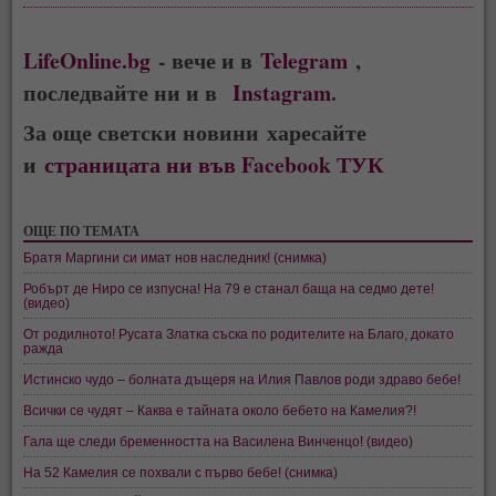
LifeOnline.bg
- вече и в
Telegram
,
последвайте ни и в
Instagram
.
За още светски новини харесайте
и
страницата ни във Facebook ТУК
ОЩЕ ПО ТЕМАТА
Братя Маргини си имат нов наследник! (снимка)
Робърт де Ниро се изпусна! На 79 е станал баща на седмо дете!
(видео)
От родилното! Русата Златка съска по родителите на Благо, докато
ражда
Истинско чудо – болната дъщеря на Илия Павлов роди здраво бебе!
Всички се чудят – Каква е тайната около бебето на Камелия?!
Гала ще следи бременността на Василена Винченцо! (видео)
На 52 Камелия се похвали с първо бебе! (снимка)