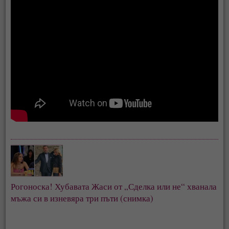
Рогоноска! Хубавата Жаси от „Сделка или не“ хванала
мъжа си в изневяра три пъти (снимка)