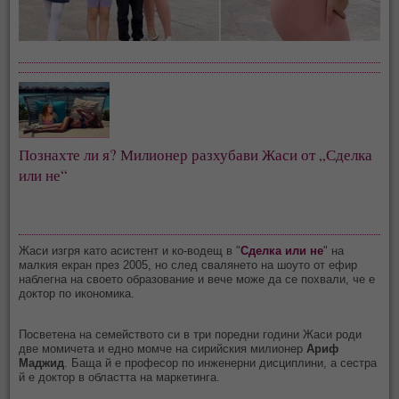
Познахте ли я? Милионер разхубави Жаси от „Сделка
или не“
Жаси изгря като асистент и ко-водещ в "
Сделка или не
" на
малкия екран през 2005, но след свалянето на шоуто от ефир
наблегна на своето образование и вече може да се похвали, че е
доктор по икономика.
Посветена на семейството си в три поредни години Жаси роди
две момичета и едно момче на сирийския милионер
Ариф
Маджид
. Баща й е професор по инженерни дисциплини, а сестра
й е доктор в областта на маркетинга.