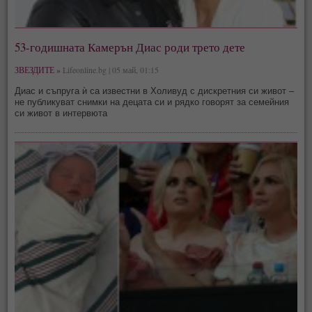
53-годишната Камерън Диас роди трето дете
ЗВЕЗДИТЕ »
Lifeonline.bg | 05 май, 01:15
Диас и съпруга ѝ са известни в Холивуд с дискретния си живот –
не публикуват снимки на децата си и рядко говорят за семейния
си живот в интервюта