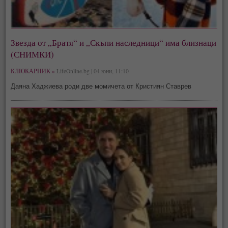
Звезда от „Братя“ и „Скъпи наследници“ има близнаци
(СНИМКИ)
КЛЮКАРНИК »
LifeOnline.bg | 04 юни, 11:10
Даяна Хаджиева роди две момичета от Кристиян Ставрев