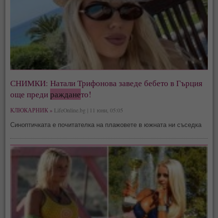
СНИМКИ: Натали Трифонова заведе бебето в Гърция
още преди
раждане
то!
КЛЮКАРНИК »
LifeOnline.bg | 11 юни, 05:05
Синоптичката е почитателка на плажовете в южната ни съседка