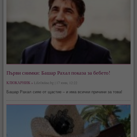
Първи снимки: Башар Рахал показа за бебето!
КЛЮКАРНИК »
LifeOnline.bg | 17 юни, 12:22
Башар Рахал сияе от щастие – и има всички причини за това!