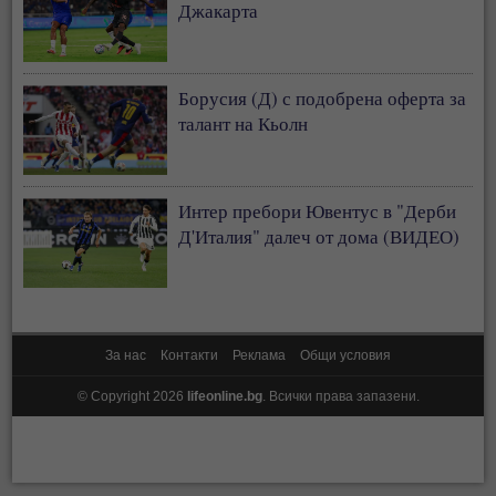
Джакарта
Борусия (Д) с подобрена оферта за
талант на Кьолн
Интер пребори Ювентус в "Дерби
Д'Италия" далеч от дома (ВИДЕО)
За нас
Контакти
Реклама
Общи условия
© Copyright 2026
lifeonline.bg
. Всички права запазени.