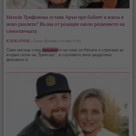
Натали Трифонова оставя Арън при бабите и влиза в
ново риалити? Вълна от реакции около решението на
синоптичката
КЛЮКАРНИК »
Алекс Милкова | 04 юни, 03:02
Само месеци след
раждане
то на сина си Натали е спрягана за
втория сезон на „Трейтърс“, а слуховете вече разделиха
феновете ѝ.