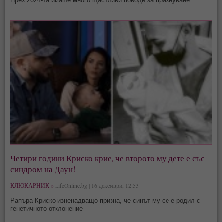
През 2024-та имаше много щастливи поводи за празнуване
Четири години Криско крие, че второто му дете е със
синдром на Даун!
КЛЮКАРНИК »
LifeOnline.bg | 16 декември, 12:53
Рапъра Криско изненадващо призна, че синът му се е родил с
генетичното отклонение