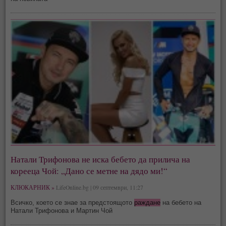
Натали Трифонова не иска бебето да прилича на
корееца Чой: „Дано се метне на дядо ми!“
КЛЮКАРНИК »
LifeOnline.bg | 09 септември, 11:27
Всичко, което се знае за предстоящото
раждане
на бебето на
Натали Трифонова и Мартин Чой