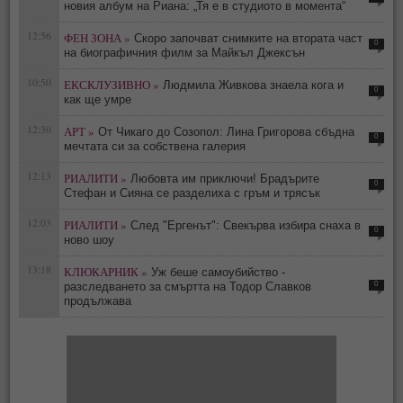
новия албум на Риана: „Тя е в студиото в момента“
12:56
ФЕН ЗОНА »
Скоро започват снимките на втората част
0
на биографичния филм за Майкъл Джексън
10:50
ЕКСКЛУЗИВНО »
Людмила Живкова знаела кога и
0
как ще умре
12:30
АРТ »
От Чикаго до Созопол: Лина Григорова сбъдна
0
мечтата си за собствена галерия
12:13
РИАЛИТИ »
Любовта им приключи! Брадърите
0
Стефан и Сияна се разделиха с гръм и трясък
12:03
РИАЛИТИ »
След "Ергенът": Свекърва избира снаха в
0
ново шоу
13:18
КЛЮКАРНИК »
Уж беше самоубийство -
0
разследването за смъртта на Тодор Славков
продължава