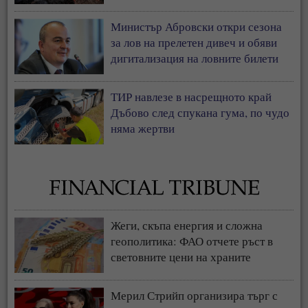
Министър Абровски откри сезона
за лов на прелетен дивеч и обяви
дигитализация на ловните билети
ТИР навлезе в насрещното край
Дъбово след спукана гума, по чудо
няма жертви
Жеги, скъпа енергия и сложна
геополитика: ФАО отчете ръст в
световните цени на храните
Мерил Стрийп организира търг с