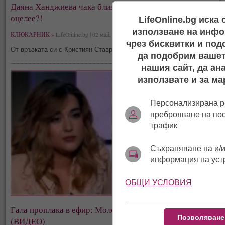
Даяна Ханджиева чака близнаци - пита се как ще
оцелее?!
LifeOnline.bg иска
използване на инфо
КЛЮКАРНИК »
LifeOnline.bg | 02 май, 11:36
чрез бисквитки и под
От връзката си с Кристиян Ставрев Даяна има син Антони
да подобрим вашет
нашия сайт, да ан
използвате и за ма
Персонализирана р
преброяване на по
трафик
Съхраняване на и/и
информация на уст
ОБЩИ УСЛОВИЯ
Гала проплака в ефир: Молете се за детето ми!
Позволяване
(ВИДЕО)