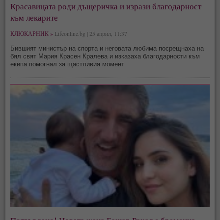
Красавицата роди дъщеричка и изрази благодарност
към лекарите
КЛЮКАРНИК »
Lifeonline.bg | 25 април, 11:37
Бившият министър на спорта и неговата любима посрещнаха на
бял свят Мария Красен Кралева и изказаха благодарности към
екипа помогнал за щастливия момент