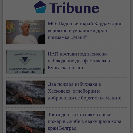
МО: Падналият край Кардам дрон
вероятно е украински дрон-
примамка „Майя“
НАП постави под засилено
наблюдение два фестивала в
Бургаска област
Два пожара избухнаха в
Хасковско, огнеборци и
доброволци се борят с пламъците
Трети ден гасят голям горски
пожар в Сърбия, евакуираха хора
край Белград