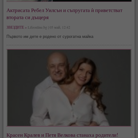
Актрисата Ребел Уилсън и съпругата ѝ приветстват
втората си дъщеря
ЗВЕЗДИТЕ »
Lifeonline.bg | 05 май, 12:42
Първото им дете е родено от сурогатна майка
Красен Кралев и Петя Велкова станаха родители!