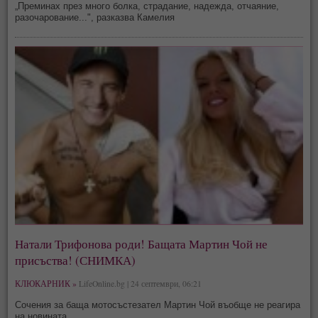
„Преминах през много болка, страдание, надежда, отчаяние,
разочарование...", разказва Камелия
Натали Трифонова роди! Бащата Мартин Чой не
присъства! (СНИМКА)
КЛЮКАРНИК »
LifeOnline.bg | 24 септември, 06:21
Сочения за баща мотосъстезател Мартин Чой въобще не реагира
на новината