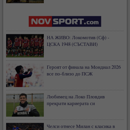
застрахователния модел
НА ЖИВО: Локомотив (Сф) -
ЦСКА 1948 (СЪСТАВИ)
Героят от финала на Мондиал 2026
все по-близо до ПСЖ
Любимец на Локо Пловдив
прекрати кариерата си
Челси отнесе Милан с класика в