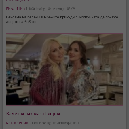
РИАЛИТИ »
LifeOnline.bg | 30 декември, 03:09
Реклама на пелени в мрежите принуди синоптичката да покаже
лицето на бебето
Камелия разплака Глория
КЛЮКАРНИК »
LifeOnline.bg | 06 октомври, 08:11