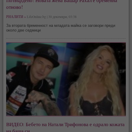
Потвърдено! Новата жена Башар Рахал е бременна
отново!
РИАЛИТИ »
LifeOnline.bg | 30 декември, 03:38
За втората бременност на младата майка се заговори преди
около две седмици
ВИДЕО: Бебето на Натали Трифонова е одрало кожата
на баща си