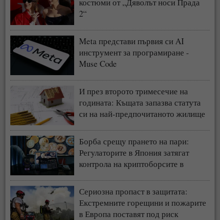
костюми от „Дяволът носи Прада
2“
Meta представи първия си AI
инструмент за програмиране -
Muse Code
И през второто тримесечие на
годината: Къщата запазва статута
си на най-предпочитаното жилище
у нас
Борба срещу прането на пари:
Регулаторите в Япония затягат
контрола на криптоборсите в
страната
Сериозна пропаст в защитата:
Екстремните горещини и пожарите
в Европа поставят под риск