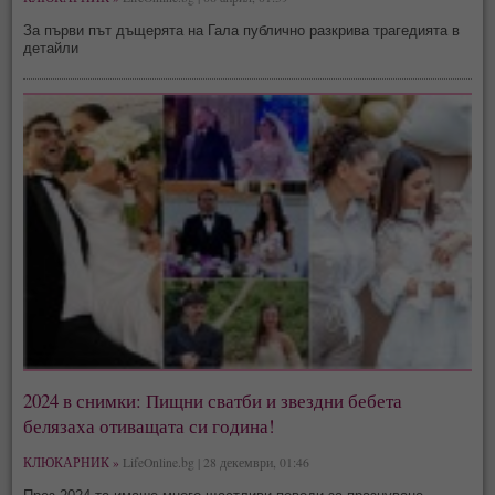
За първи път дъщерята на Гала публично разкрива трагедията в
детайли
2024 в снимки: Пищни сватби и звездни бебета
белязаха отиващата си година!
КЛЮКАРНИК »
LifeOnline.bg | 28 декември, 01:46