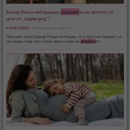
Башар Рахал наблюдавал
раждане
то на третото си
дете от „първи ред“!
КЛЮКАРНИК »
LifeOnline.bg | 27 май, 03:12
Пресният татко Башар Рахал потвърди, че е кръстил първият си
син Анди след като лично присъствал на
раждане
то