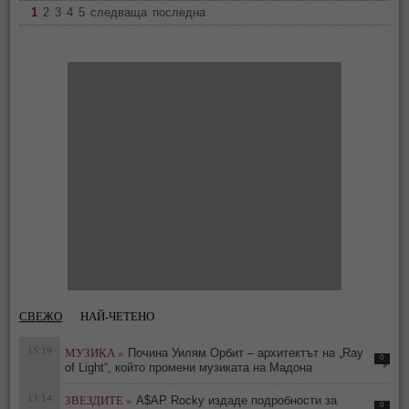
1
2
3
4
5
следваща
последна
СВЕЖО
НАЙ-ЧЕТЕНО
15:19
МУЗИКА »
Почина Уилям Орбит – архитектът на „Ray
0
of Light“, който промени музиката на Мадона
13:14
ЗВЕЗДИТЕ »
A$AP Rocky издаде подробности за
0