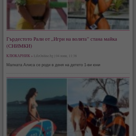
Гърдестото Рали от „Игри на волята“ стана майка
(СНИМКИ)
КЛЮКАРНИК »
LifeOnline.bg | 04 юни, 11:38
Малката Алиса се роди в деня на детето 1-ви юни