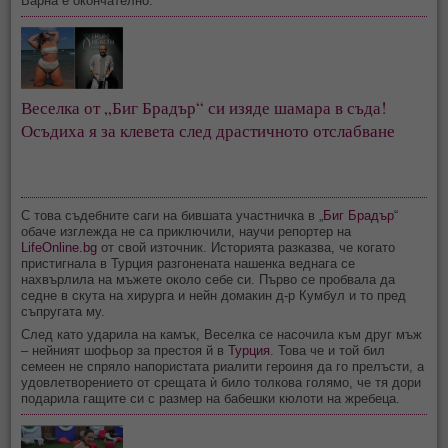
Варна е окончателно.
Веселка от „Биг Брадър“ си изяде шамара в съда!
Осъдиха я за клевета след драстичното отслабване
С това съдебните саги на бившата участничка в „
Биг Брадър
“
обаче изглежда не са приключили, научи репортер на
LifeOnline.bg
от свой източник. Историята разказва, че когато
пристигнала в Турция разгонената нашенка веднага се
нахвърлила на мъжете около себе си. Първо се пробвала да
седне в скута на хирурга и нейн домакин д-р Кумбул и то пред
съпругата му.
След като ударила на камък, Веселка се насочила към друг мъж
– нейният шофьор за престоя й в
Турция
. Това че и той бил
семеен не спряло напористата риалити героиня да го прелъсти, а
удовлетворението от срещата ѝ било толкова голямо, че тя дори
подарила гащите си с размер на бабешки кюлоти на жребеца.