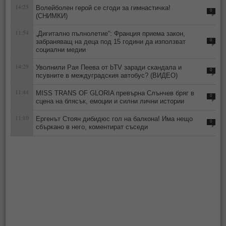
14:25
Волейболен герой се сгоди за гимнастичка!
0
(СНИМКИ)
11:54
„Дигитално пълнолетие“: Франция приема закон,
забраняващ на деца под 15 години да използват
0
социални медии
14:29
Уволнили Рая Пеева от bTV заради скандала и
0
псувните в междуградския автобус? (ВИДЕО)
11:44
MISS TRANS OF GLORIA превърна Слънчев бряг в
0
сцена на блясък, емоции и силни лични истории
11:10
Ергенът Стоян дибидюс гол на балкона! Има нещо
0
сбъркано в него, коментират съседи