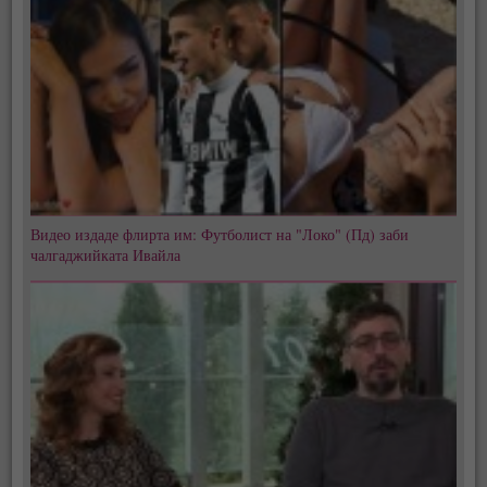
Видео издаде флирта им: Футболист на "Локо" (Пд) заби
чалгаджийката Ивайла