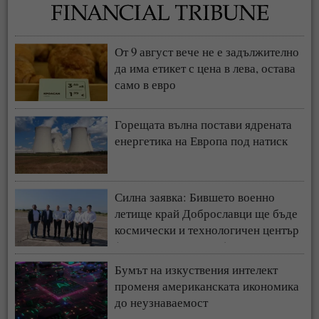
От 9 август вече не е задължително
да има етикет с цена в лева, остава
само в евро
Горещата вълна постави ядрената
енергетика на Европа под натиск
Силна заявка: Бившето военно
летище край Доброславци ще бъде
космически и технологичен център
(СНИМКИ + ВИДЕО)
Бумът на изкуствения интелект
променя американската икономика
до неузнаваемост