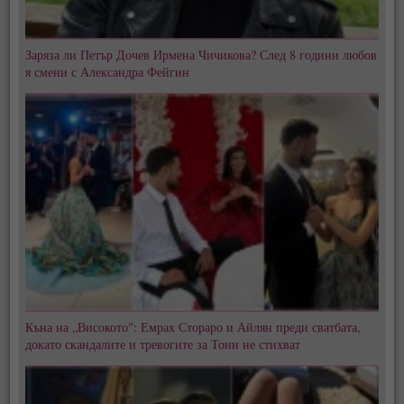
Заряза ли Петър Дочев Ирмена Чичикова? След 8 години любов
я смени с Александра Фейгин
Къна на „Високото": Емрах Стораро и Айлян преди сватбата,
докато скандалите и тревогите за Тони не стихват