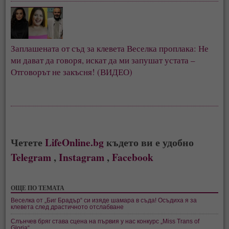
Заплашената от съд за клевета Веселка проплака: Не
ми дават да говоря, искат да ми запушат устата –
Отговорът не закъсня! (ВИДЕО)
Четете
LifeOnline.bg
където ви е удобно
Telegram
,
Instagram
,
Facebook
ОЩЕ ПО ТЕМАТА
Веселка от „Биг Брадър“ си изяде шамара в съда! Осъдиха я за
клевета след драстичното отслабване
Слънчев бряг става сцена на първия у нас конкурс „Miss Trans of
Gloria“