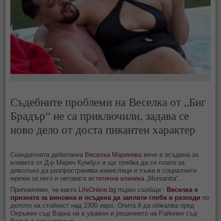
Съдебните проблеми на Веселка от „Биг
Брадър“ не са приключили, задава се
ново дело от доста пикантен характер
Скандалната дебеланка
Веселка Маринова
вече е осъдена за
клевета от Д-р Мерич Кумбул и ще трябва да си плати за
дяволъка да разпространява измислици и лъжи в социалните
мрежи за него и неговата
естетична клиника
„Morsanita“.
Припомняме, че както
LifeOnline.bg
първо съобщи -
Веселка е
призната за виновна и осъдена да заплати глоба и разходи
по
делото на стойност над 2300 евро. Опита й да обжалва пред
Окръжен съд Варна не е уважен и решението на Районен съд