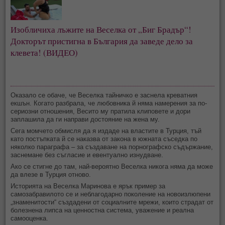
Изобличиха лъжите на Веселка от „Биг Брадър“!
Докторът пристигна в България да заведе дело за
клевета! (ВИДЕО)
Оказало се обаче, че Веселка тайничко е заснела креватния
екшън. Когато разбрала, че любовника й няма намерения за по-
сериозни отношения, Весито му пратила клиповете и дори
заплашила да ги направи достояние на жена му.
Сега момчето обмисля да я издаде на властите в Турция, тъй
като постъпката й се наказва от закона в южната съседка по
няколко параграфа – за създаване на порнографско съдържание,
заснемане без съгласие и евентуално изнудване.
Ако се стигне до там, най-вероятно Веселка никога няма да може
да влезе в Турция отново.
Историята на Веселка Маринова е ярък пример за
самозабравилото се и неблагодарно поколение на новоизлюпени
„знаменитости“ създадени от социалните мрежи, които страдат от
болезнена липса на ценностна система, уважение и реална
самооценка.