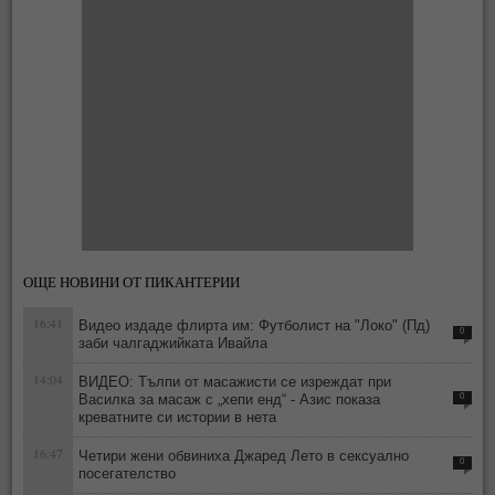
ОЩЕ НОВИНИ ОТ ПИКАНТЕРИИ
16:41
Видео издаде флирта им: Футболист на "Локо" (Пд)
0
заби чалгаджийката Ивайла
14:04
ВИДЕО: Тълпи от масажисти се изреждат при
Василка за масаж с „хепи енд“ - Азис показа
0
креватните си истории в нета
16:47
Четири жени обвиниха Джаред Лето в сексуално
0
посегателство