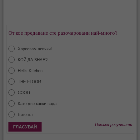
От кое предаване сте разочаровани най-много?
Харесвам всички!
КОЙ ДА ЗНАЕ?
Hell's Kitchen
THE FLOOR
COOLt
Като две капки вода
Ергенът
Покажи резултати