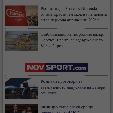
Ръст от над 50 на сто: Nintendo
отчете драстичен скок на печалбата
си за периода април-юни 2026 г.
Стабилизация на петролния пазар:
Сортът „Брент“ се задържа около
$79 за барел
Компани проговори за
евентуалното напускане на Байерн
от Олисе
ФИФПро също скочи срещу
президента на ФИФА