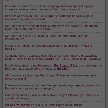
Кръстоносният поход на Глория срещу жълтата преса: Пореден
осъден - обезщетението отива за благотворителност!
Веселка от предишния „Биг Брадър“ се изправя пред Темида за
клевета в социалните мрежи
Биг Брадър се отърва от фалша, омразата и лъжата: Гей паниката
Мути беше изгонен от зрителите!
Биг Брадър: Къщата на фалша – кога лицемерието ще бъде
номинирано?
Роксана се появи в турска разкрасителна клиника! (СНИМКИ И
ВИДЕО)
Заплашената от съд за клевета Веселка проплака: Не ми дават да
говоря, искат да ми запушат устата – Отговорът не закъсня! (ВИДЕО)
Изобличиха лъжите на Веселка от „Биг Брадър“! Докторът пристигна в
България да заведе дело за клевета! (ВИДЕО)
„Шок и Ужас в Къщата на Биг Брадър“! Ивонне показала какво има
между краката!
Гримьор отива на съд – Тони Стораро ще го съди заради „френска“ -
Ето кой стои зад интригата! (видео)
Емануела посети известен пластичен хирург в Истанбул! Какво си е
„пипнала“? (видео)
Никол Станкулова се кълне, че няма корекции! (снимки)