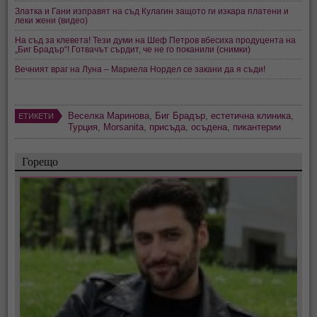
Златка и Гани изправят на съд Кулагин защото ги изкара платени и
леки жени (видео)
На съд за клевета! Тези думи на Шеф Петров вбесиха продуцента на
„Биг Брадър“! Готвачът сърдит, че не го поканили (снимки)
Вечният враг на Луна – Мариела Нордел се закани да я съди!
Веселка Маринова
,
Биг Брадър
,
естетична клиника
,
ЕТИКЕТИ
Турция
,
Morsanita
,
присъда
,
осъдена
,
пикантерии
Горещо