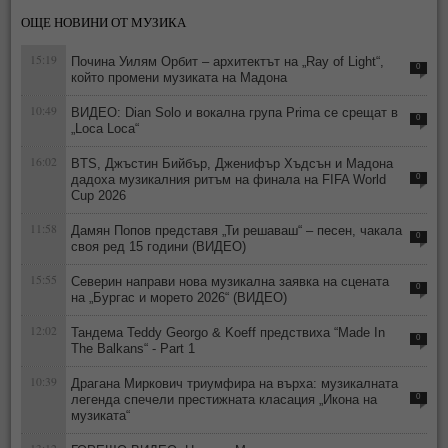
ОЩЕ НОВИНИ ОТ МУЗИКА
15:19
Почина Уилям Орбит – архитектът на „Ray of Light“,
0
който промени музиката на Мадона
10:49
ВИДЕО: Dian Solo и вокална група Prima се срещат в
0
„Loca Loca“
16:02
BTS, Джъстин Бийбър, Дженифър Хъдсън и Мадона
дадоха музикалния ритъм на финала на FIFA World
0
Cup 2026
11:58
Дамян Попов представя „Ти решаваш“ – песен, чакала
0
своя ред 15 години (ВИДЕО)
15:55
Северин направи нова музикална заявка на сцената
0
на „Бургас и морето 2026“ (ВИДЕО)
12:02
Тандема Teddy Georgo & Koeff предствиха “Made In
0
The Balkans“ - Part 1
10:39
Драгана Миркович триумфира на върха: музикалната
легенда спечели престижната класация „Икона на
0
музиката“