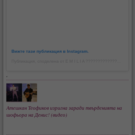
Вижте тази публикация в Instagram.
Публикация, споделена от E M I L I A ???????????????? (@emilia.online)
„
Атешкан Теофиков изригна заради твърденията на
шофьора на Денис! (видео)