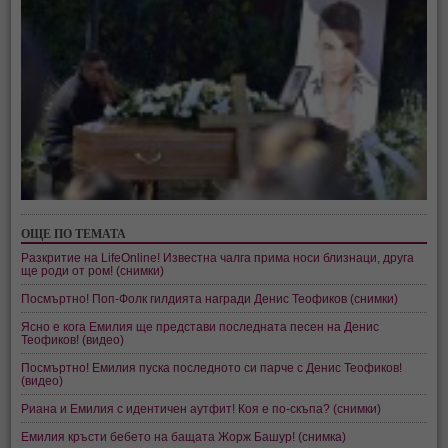
ОЩЕ ПО ТЕМАТА
Разкритие на LifeOnline! Известна чалга прима носи близнаци, друга
ще роди от ром! (снимки)
Посмъртно! Поп-Фолк гилдията награди Денис Теофиков (снимки)
Ясно е кога Емилия ще представи последната песен на Денис
Теофиков! (видео)
Посмъртно! Емилия пуска последното си парче с Денис Теофиков!
(видео)
Риана и Емилия с идентичен аутфит! Коя е по-скъпа? (снимки)
Емилия кръсти бебето на бащата Жорж Башур! (снимка)