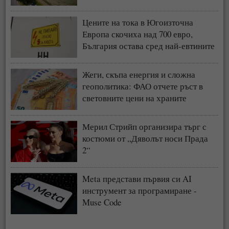
Цените на тока в Югоизточна
Европа скочиха над 700 евро,
България остава сред най-евтините
пазари
Жеги, скъпа енергия и сложна
геополитика: ФАО отчете ръст в
световните цени на храните
Мерил Стрийп организира търг с
костюми от „Дяволът носи Прада
2“
Meta представи първия си AI
инструмент за програмиране -
Muse Code