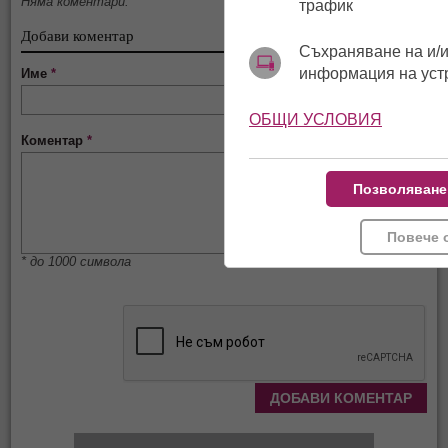
Няма коментари.
трафик
Добави коментар
Съхраняване на и/и
информация на уст
Име
*
ОБЩИ УСЛОВИЯ
Коментар
*
Позволяване
Повече 
* до 1000 символа