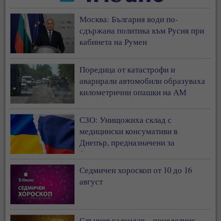
Москва: България води по-
сдържана политика към Русия при
кабинета на Румен
Поредица от катастрофи и
аварирали автомобили образуваха
километрични опашки на АМ
„Тракия“
СЗО: Унищожиха склад с
медицински консумативи в
Днепър, предназначени за
фронтовата линия
Седмичен хороскоп от 10 до 16
август
Слънчев календар – понеделник –