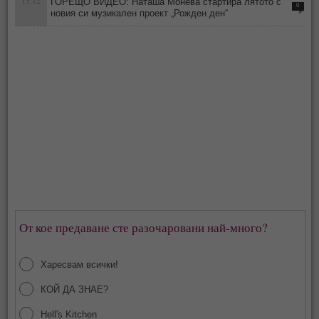
13:12
ГОРЕЩО ВИДЕО: Наташа Монева стартира лятото с
0
новия си музикален проект „Рожден ден“
От кое предаване сте разочаровани най-много?
Харесвам всички!
КОЙ ДА ЗНАЕ?
Hell's Kitchen