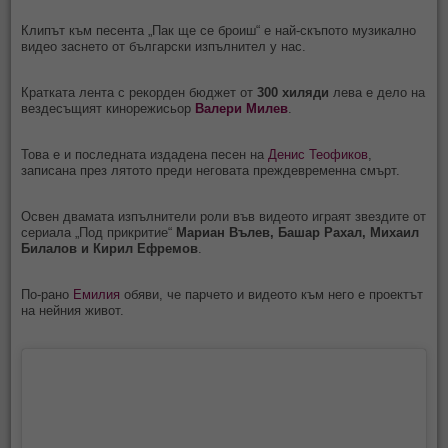
Клипът към песента „Пак ще се броиш“ е най-скъпото музикално
видео заснето от български изпълнител у нас.
Кратката лента с рекорден бюджет от
300 хиляди
лева е дело на
вездесъщият кинорежисьор
Валери Милев
.
Това е и последната издадена песен на
Денис Теофиков
,
записана през лятото преди неговата преждевременна смърт.
Освен двамата изпълнители роли във видеото играят звездите от
сериала „Под прикритие“
Мариан Вълев, Башар Рахал, Михаил
Билалов и Кирил Ефремов
.
По-рано
Емилия
обяви, че парчето и видеото към него е проектът
на нейния живот.