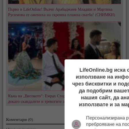
Първо в LifeOnline! Вълчо Арабаджиев Младши и Мартина
Русимова сe oжениха на скромна плажна сватба! (СНИМКИ)
LifeOnline.bg иска
използване на инфо
чрез бисквитки и под
да подобрим вашет
Къна на „Високото": Емрах Стораро и Айлян преди сватбата,
нашия сайт, да ан
докато скандалите и тревогите за Тони не стихват
използвате и за ма
Персонализирана р
Коментари (0)
преброяване на по