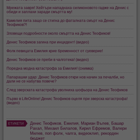
Мрежата завря! Хейтъри нападнаха силиконовото гадже на Денис с
обиди и заплахи заради смъртта му!
Камелия пита защо се стигна до фаталната смърт на Денис
Теофиков?!
Зловещи подробности около смъртта на Денис Теофиков!
Денис Теофиков загина при инцидент! (видео)
Фолк певицата Емилия крие бременност от суеверие!
Денис Теофиков се преби в чалготека! (видео)
Поредна модна катастрофа за Емилия! (снимка)
Папарашки удар: Денис Теофиков откри нов начин за печалби, но
дали не се набутва повече?
След зверската катастрофа уволниха шофьора на Денис Теофиков
Първо в LifeOnline! Денис Теофиков оцеля при зверска катастрофа!
(видео)
Денис Теофиков
,
Емилия
,
Мариан Вълев
,
Башар
ЕТИКЕТИ
Рахал
,
Михаил Билалов
,
Кирил Ефремов
,
Валери
Милев
,
поп фолк
,
чалга
,
видеоклип
,
рекорден
бюджет