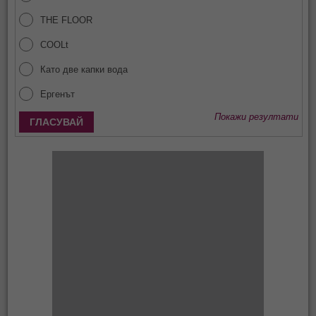
THE FLOOR
COOLt
Като две капки вода
Ергенът
Покажи резултати