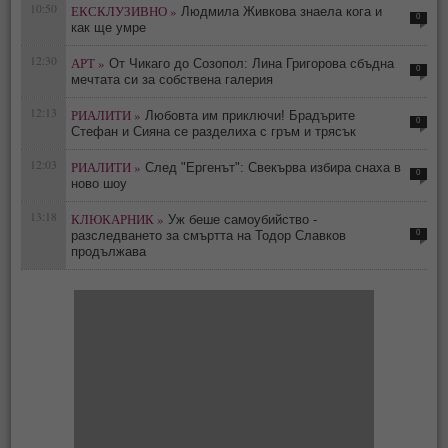
10:50
ЕКСКЛУЗИВНО »
Людмила Живкова знаела кога и
0
как ще умре
12:30
АРТ »
От Чикаго до Созопол: Лина Григорова сбъдна
0
мечтата си за собствена галерия
12:13
РИАЛИТИ »
Любовта им приключи! Брадърите
0
Стефан и Сияна се разделиха с гръм и трясък
12:03
РИАЛИТИ »
След "Ергенът": Свекърва избира снаха в
0
ново шоу
13:18
КЛЮКАРНИК »
Уж беше самоубийство -
0
разследването за смъртта на Тодор Славков
продължава