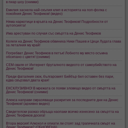
в пиар шоу (снимки)
Емилия заснела най-скъпия клип в историята на поп-фолка с
покойния Денис Теофиков! (видео)
Няма наркотици в кръвта на Денис Теофиков! Подробности от
аутопсията!
Има арестуван по случая със смъртта на Денис Теофиков
Колеги на Денис Теофиков обвиниха Ники Пашев и Цеци Лудата глава
за леталния му край!
Погребват Денис Теофиков в петък! Лобното му място осъмна
обсипано с цветя! (снимки)
СЕМ сваля от Интернет бруталното видеото от самоубийството на
Денис Теофиков!
Преди фаталния скок, българският Бийбър бил оставен без пари,
едва свързвал двата края!
ЕКСКЛУЗИВНО! В мрежата се появи зловещо видео от смъртта на
Денис Теофиков! (снимки)
Алекса направи смразяващи разкрития за последните дни на Денис
Теофиков! (архивно видео)
Свидетелски разказ обръща наопаки всичко изнесено за смъртта на
Денис Теофиков досега!
Втора версия! Алкохол и опиати ли стоят зад трагичната смърт на
Денис Теофиков? (ОБНОВЕНА)