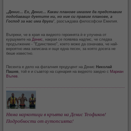
„Денис... Ех, Денис... Какви планове имахме да представим
подобаващо дуетите ни, но ние си правим планове, а
Господ за нас има други
“, разсъждава философски Емилия.
Въпреки, че в края на видеото героинята ѝ е улучена от
куршумите на
Денис
, накрая се появява надпис, че следва
продължение - "Единствено", което може да означава, че най-
вероятно има записана и още една песен, за която досега не
беше известно.
Песента е дело на фаталния продуцент на Денис
Николай
Пашев
, той е и съавтор на сценария на видеото заедно с
Мариан
Вълев
.
Няма наркотици в кръвта на Денис Теофиков!
Подробности от аутопсията!