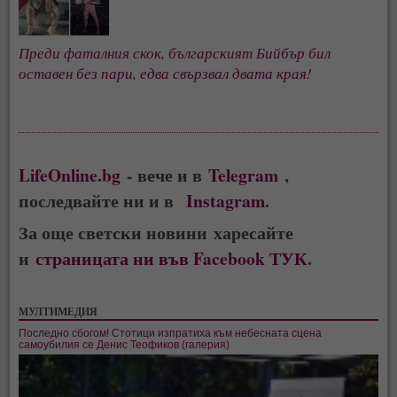
Преди фаталния скок, българският Бийбър бил
оставен без пари, едва свързвал двата края!
LifeOnline.bg
- вече и в
Telegram
,
последвайте ни и в
Instagram
.
За още светски новини харесайте
и
страницата ни във Facebook ТУК
.
МУЛТИМЕДИЯ
Последно сбогом! Стотици изпратиха към небесната сцена
самоубилия се Денис Теофиков (галерия)