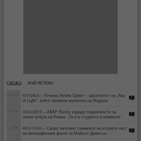
СВЕЖО
НАЙ-ЧЕТЕНО
15:19
МУЗИКА »
Почина Уилям Орбит – архитектът на „Ray
0
of Light“, който промени музиката на Мадона
13:14
ЗВЕЗДИТЕ »
A$AP Rocky издаде подробности за
0
новия албум на Риана: „Тя е в студиото в момента“
12:56
ФЕН ЗОНА »
Скоро започват снимките на втората част
0
на биографичния филм за Майкъл Джексън