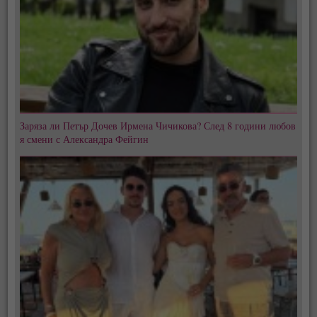
Заряза ли Петър Дочев Ирмена Чичикова? След 8 години любов
я смени с Александра Фейгин