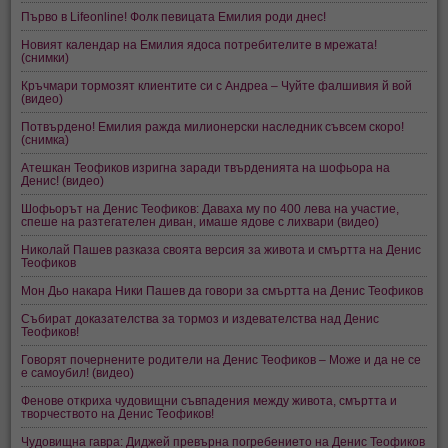
Първо в Lifeonline! Фолк певицата Емилия роди днес!
Новият календар на Емилия ядоса потребителите в мрежата!
(снимки)
Кръчмари тормозят клиентите си с Андреа – Чуйте фалшивия й вой
(видео)
Потвърдено! Емилия ражда милионерски наследник съвсем скоро!
(снимка)
Атешкан Теофиков изригна заради твърденията на шофьора на
Денис! (видео)
Шофьорът на Денис Теофиков: Даваха му по 400 лева на участие,
спеше на разтегателен диван, имаше ядове с лихвари (видео)
Николай Пашев разказа своята версия за живота и смъртта на Денис
Теофиков
Мон Дьо накара Ники Пашев да говори за смъртта на Денис Теофиков
Събират доказателства за тормоз и издевателства над Денис
Теофиков!
Говорят почернените родители на Денис Теофиков – Може и да не се
е самоубил! (видео)
Фенове откриха чудовищни съвпадения между живота, смъртта и
творчеството на Денис Теофиков!
Чудовищна гавра: Диджей превърна погребението на Денис Теофиков