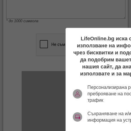
* до 1000 символа
LifeOnline.bg иска
използване на инфо
чрез бисквитки и под
да подобрим вашет
нашия сайт, да ан
използвате и за ма
Персонализирана р
преброяване на по
трафик
Съхраняване на и/и
информация на уст