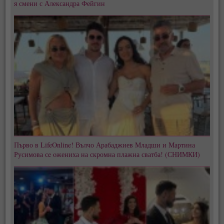
я смени с Александра Фейгин
Първо в LifeOnline! Вълчо Арабаджиев Младши и Мартина
Русимова сe oжениха на скромна плажна сватба! (СНИМКИ)