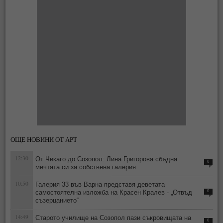
ОЩЕ НОВИНИ ОТ АРТ
12:30
От Чикаго до Созопол: Лина Григорова сбъдна
0
мечтата си за собствена галерия
10:50
Галерия 33 във Варна представя деветата
самостоятелна изложба на Красен Кралев - „Отвъд
0
съзерцанието“
14:49
Старото училище на Созопол пази съкровищата на
0