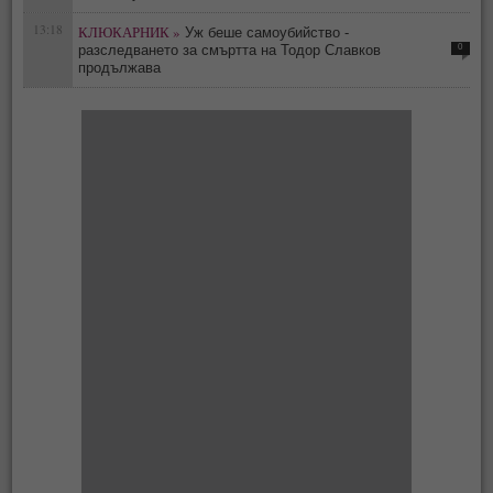
13:18
КЛЮКАРНИК »
Уж беше самоубийство -
0
разследването за смъртта на Тодор Славков
продължава