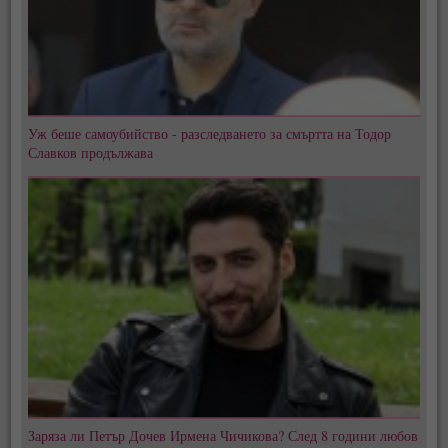
Уж беше самоубийство - разследването за смъртта на Тодор
Славков продължава
Заряза ли Петър Дочев Ирмена Чичикова? След 8 години любов