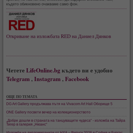
където обикновено очакваме само фон.
Откриване на изложбата RED на Даниел Дянков
Четете
LifeOnline.bg
където ви е удобно
Telegram
,
Instagram
,
Facebook
ОЩЕ ПО ТЕМАТА
DG Art Gallery продължава пътя на Vivacom Art Hall Оборище 5
ONE Gallery посвети вечер на колекционерството
„Добре дошли в страната на танцуващите чудеса“ - изложба на Тайра
Тигер в галерия „Нюанс“
Изложби на дипломираните от НХА – Випуск 2026 в София и Бургас