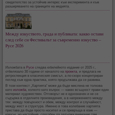
свидетелство за устойчив интерес към експеримента и към
разширяването на границите на медията.
Между изкуството, града и публиката: какво остави
след себе си Фестивалът за съвременно изкуство –
Русе 2026
Изложбата в
Русе
следва юбилейното издание от 2025 г.,
отбелязало 30 години от началото на
проекта
, и предлага не
ретроспекция в класическия смисъл, а по-скоро концентриран
поглед към една практика, която продължава да се развива.
В този контекст „Хартията“ може да бъде мислена не толкова
като
изложба
, колкото като въпрос — какво всъщност прави един
материал художествен. Отговорът не е еднозначен и не се
съдържа в отделните произведения, а в напрежението между
тях: между повърхност и обем, между контрол и случайност,
между жест и структура. Именно в това колебание хартията
престава да бъде просто носител и се превръща в език —
крехък, но настойчив, способен да задържи внимание там,