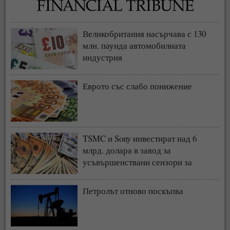
Великобритания насърчава с 130
млн. паунда автомобилната
индустрия
Еврото със слабо понижение
TSMC и Sony инвестират над 6
млрд. долара в завод за
усъвършенствани сензори за
чипове
Петролът отново поскъпва