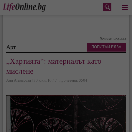
Меню
Всички новини
Арт
ПОПИТАЙ ЕЛЗА
„Хартията“: материалът като
мислене
Ани Атанасова | 30 юни, 10:47 | прочетена: 3504