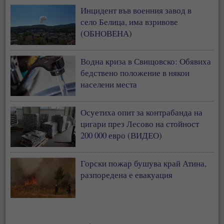
Инцидент във военния завод в
село Белица, има взривове
(ОБНОВЕНА)
Водна криза в Свищовско: Обявиха
бедствено положение в някои
населени места
Осуетиха опит за контрабанда на
цигари през Лесово на стойност
200 000 евро (ВИДЕО)
Горски пожар бушува край Атина,
разпоредена е евакуация