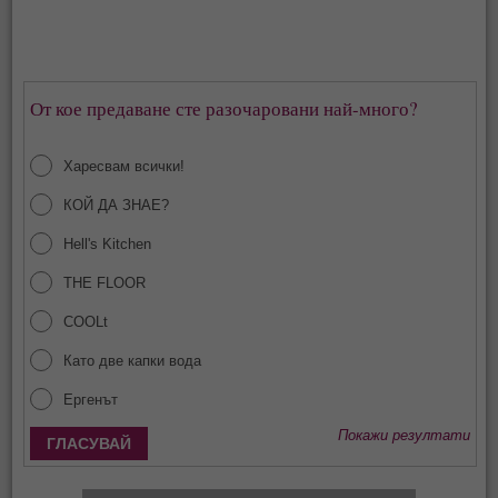
От кое предаване сте разочаровани най-много?
Харесвам всички!
КОЙ ДА ЗНАЕ?
Hell's Kitchen
THE FLOOR
COOLt
Като две капки вода
Ергенът
Покажи резултати