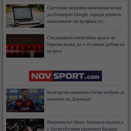
Световни медийни компании може
да блокират Google заради рязкото
намаляване на трафика от
търсачката и навлизането на ИИ
Следващата енергийна криза на
Европа може да е от пиков добив на
петрол
Български национал беше избран за
капитан на Дармщат
Националът Иван Алипиев подписа
с баскетболния шампион Балкан