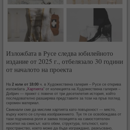
Изложбата в Русе следва юбилейното
издание от 2025 г., отбелязало 30 години
от началото на проекта
На
2 юли от 18:00
ч. в Художествена галерия – Русе се открива
изложбата „
Хартията
“ от колекцията на Художествена галерия –
Добрич — проект с повече от три десетилетия история, който
последователно разширява представите за този на пръв поглед
скромен материал.
Свикнали сме да мислим хартията като повърхност — място,
върху което се случва изображението. Тук тя се освобождава от
тази подчинена роля и заема позицията на самостоятелен
носител на смисъл: като обем, структура, плътност, като
пространство, което може да бъде изграждано, разкъсвано,