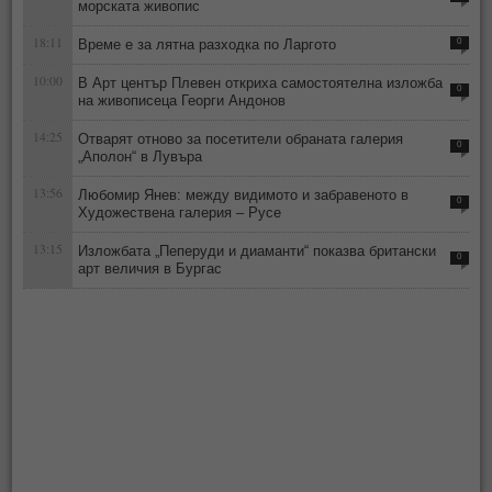
морската живопис
18:11
Време е за лятна разходка по Ларгото
0
10:00
В Арт център Плевен откриха самостоятелна изложба
0
на живописеца Георги Андонов
14:25
Отварят отново за посетители обраната галерия
0
„Аполон“ в Лувъра
13:56
Любомир Янев: между видимото и забравеното в
0
Художествена галерия – Русе
13:15
Изложбата „Пеперуди и диаманти“ показва британски
0
арт величия в Бургас