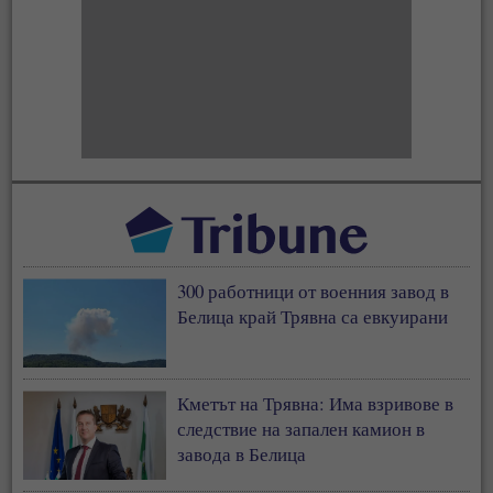
300 работници от военния завод в
Белица край Трявна са евкуирани
Кметът на Трявна: Има взривове в
следствие на запален камион в
завода в Белица