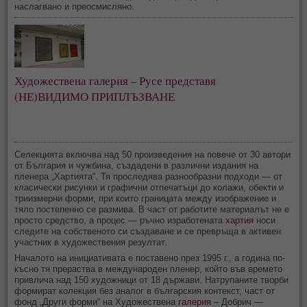
наслагвано и преосмисляно.
Художествена галерия – Русе представя
(НЕ)ВИДИМО ПРИПЛЪЗВАНЕ
Селекцията включва над 50 произведения на повече от 30 автори
от България и чужбина, създадени в различни издания на
пленера „Хартията“. Тя проследява разнообразни подходи — от
класически рисунки и графични отпечатъци до колажи, обекти и
триизмерни форми, при които границата между изображение и
тяло постепенно се размива. В част от работите материалът не е
просто средство, а процес — ръчно изработената
хартия
носи
следите на собственото си създаване и се превръща в активен
участник в художествения резултат.
Началото на инициативата е поставено през 1995 г., а година по-
късно тя прераства в международен пленер, който във времето
привлича над 150 художници от 18 държави. Натрупаните творби
формират колекция без аналог в българския контекст, част от
фонд „Други форми“ на Художествена
галерия
– Добрич —