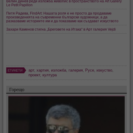
Велин Динев реди изложба живопис в пространството на Art Gallery
Le Petit Papillon
Петя Радева, FindArt: Нашата роля е не просто да продаваме
произведенията на съвременни български художници, а да
разказваме историите им и да показваме как създават изкуството
Захари Каменов стигна „Бреговете на Итака“ в Арт галерия Vejdi
арт
,
хартия
,
изложба
,
галерия
,
Русе
,
изкуство
,
ЕТИКЕТИ
проект
,
култура
Горещо