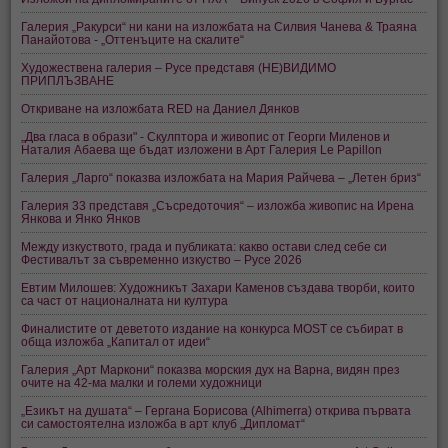
Галерия „Ракурси“ ни кани на изложбата на Силвия Чанева & Траяна
Панайотова - „Оттенъците на скалите“
Художествена галерия – Русе представя (НЕ)ВИДИМО
ПРИПЛЪЗВАНЕ
Откриване на изложбата RED на Даниел Дянков
„Два гласа в образи" - Скулптора и живопис от Георги Миленов и
Наталия Абаева ще бъдат изложени в Арт Галерия Le Papillon
Галерия „Ларго“ показва изложбата на Мария Райчева – „Летен бриз“
Галерия 33 представя „Съсредоточия“ – изложба живопис на Ирена
Янкова и Янко Янков
Между изкуството, града и публиката: какво остави след себе си
Фестивалът за съвременно изкуство – Русе 2026
Евтим Милошев: Художникът Захари Каменов създава творби, които
са част от националната ни култура
Финалистите от деветото издание на конкурса MOST се събират в
обща изложба „Капитал от идеи“
Галерия „Арт Маркони“ показва морския дух на Варна, видян през
очите на 42-ма малки и големи художници
„Езикът на душата“ – Гергана Борисова (Alhimerra) открива първата
си самостоятелна изложба в арт клуб „Дипломат“