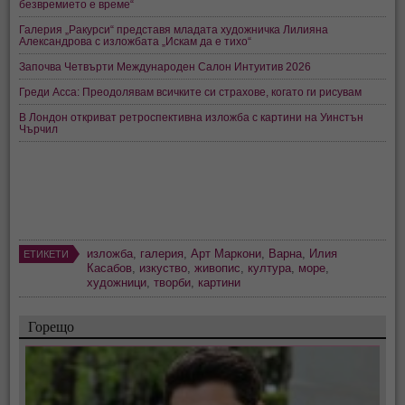
безвремието е време“
Галерия „Ракурси“ представя младата художничка Лилияна
Александрова с изложбата „Искам да е тихо“
Започва Четвърти Международен Салон Интуитив 2026
Греди Асса: Преодолявам всичките си страхове, когато ги рисувам
В Лондон откриват ретроспективна изложба с картини на Уинстън
Чърчил
изложба
,
галерия
,
Арт Маркони
,
Варна
,
Илия
ЕТИКЕТИ
Касабов
,
изкуство
,
живопис
,
култура
,
море
,
художници
,
творби
,
картини
Горещо