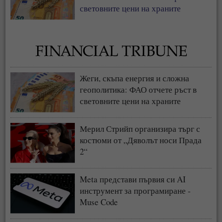
световните цени на храните
Жеги, скъпа енергия и сложна
геополитика: ФАО отчете ръст в
световните цени на храните
Мерил Стрийп организира търг с
костюми от „Дяволът носи Прада
2“
Meta представи първия си AI
инструмент за програмиране -
Muse Code