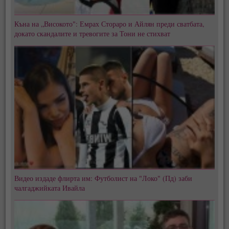
Къна на „Високото": Емрах Стораро и Айлян преди сватбата,
докато скандалите и тревогите за Тони не стихват
Видео издаде флирта им: Футболист на "Локо" (Пд) заби
чалгаджийката Ивайла