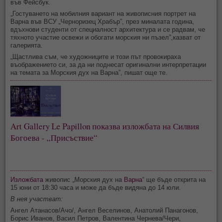
във Фейсбук.
„Гостуването на мобилния вариант на живописния портрет на
Варна във ВСУ „Черноризец Храбър”, през миналата година,
вдъхнови студенти от специалност архитектура и се радвам, че
тяхното участие освежи и обогати морския ни пъзел”,казват от
галерията.
„Щастлива съм, че художниците и този път провокираха
въображението си, за да ни поднесат оригинални интерпретации
на темата за Морския дух на Варна”, пишат още те.
Art Gallery Le Papillon показва изложбата на Силвия
Богоева - „Присъствие“
Изложбата
живопис „Морския дух на
Варна
“ ще бъде открита на
15 юни от 18:30 часа и може да бъде видяна до 14 юли.
В нея участват:
Ангел Атанасов/Ачо/, Ангел Веселинов, Анатолий Панагонов,
Борис Иванов, Васил Петров, Валентина Чернева/Чери,