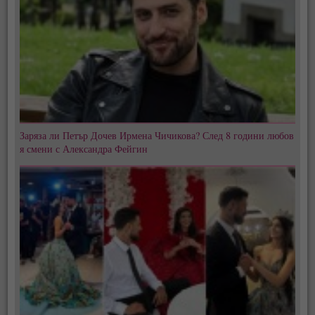
Заряза ли Петър Дочев Ирмена Чичикова? След 8 години любов
я смени с Александра Фейгин