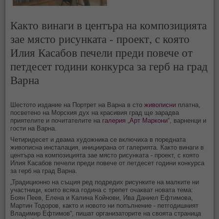
Както винаги в центъра на композицията
зае място рисунката - проект, с която
Илия Касабов печели преди повече от
петдесет години конкурса за герб на град
Варна
Шестото издание на Портрет на Варна в сто
живописни
платна,
посветено на Морския дух на красивия град ще зарадва
приятелите и почитателите на
галерия
„
Арт Маркони
“, варненци и
гости на Варна.
Четиридесет и двама художника се включиха в поредната
живописна инсталация, инициирана от галерията. Както винаги в
центъра на композицията зае място рисунката - проект, с която
Илия Касабов печели преди повече от петдесет години конкурса
за герб на град Варна.
„Традиционно на същия ред подредих рисунките на малките ни
участници, които всяка година с трепет очакват новата тема:
Боян Пеев, Елена и Калина Койнови, Ива Даниел Ефтимова,
Мартин Тодоров, както и новото ни попълнение - петгодишният
Владимир Ефтимов“, пишат организаторите на своята страница