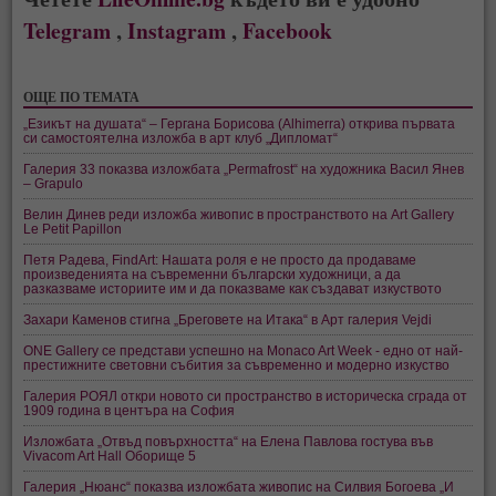
Telegram
,
Instagram
,
Facebook
ОЩЕ ПО ТЕМАТА
„Езикът на душата“ – Гергана Борисова (Alhimerra) открива първата
си самостоятелна изложба в арт клуб „Дипломат“
Галерия 33 показва изложбата „Permafrost“ на художника Васил Янев
– Grapulo
Велин Динев реди изложба живопис в пространството на Art Gallery
Le Petit Papillon
Петя Радева, FindArt: Нашата роля е не просто да продаваме
произведенията на съвременни български художници, а да
разказваме историите им и да показваме как създават изкуството
Захари Каменов стигна „Бреговете на Итака“ в Арт галерия Vejdi
ONE Gallery се представи успешно на Monaco Art Week - едно от най-
престижните световни събития за съвременно и модерно изкуство
Галерия РОЯЛ откри новото си пространство в историческа сграда от
1909 година в центъра на София
Изложбата „Отвъд повърхността“ на Елена Павлова гостува във
Vivacom Art Hall Оборище 5
Галерия „Нюанс“ показва изложбата живопис на Силвия Богоева „И