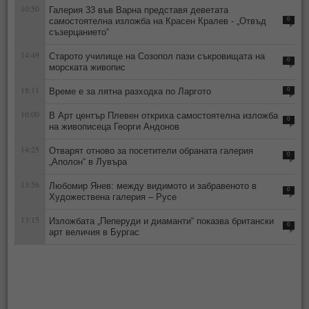
10:50
Галерия 33 във Варна представя деветата
самостоятелна изложба на Красен Кралев - „Отвъд
0
съзерцанието“
14:49
Старото училище на Созопол пази съкровищата на
0
морската живопис
18:11
Време е за лятна разходка по Ларгото
0
10:00
В Арт център Плевен откриха самостоятелна изложба
0
на живописеца Георги Андонов
14:25
Отварят отново за посетители обраната галерия
0
„Аполон“ в Лувъра
13:56
Любомир Янев: между видимото и забравеното в
0
Художествена галерия – Русе
13:15
Изложбата „Пеперуди и диаманти“ показва британски
0
арт величия в Бургас