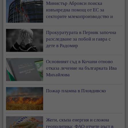
Министър Абровси поиска
извънредна помощ от ЕС за
секторите млекопроизводство и
свиневъдство
Прокуратурата в Перник започна
разследване за побой и гавра с
дете в Радомир
Основният съд в Кочани отново
отказа лечение на българката Ива
Михайлова
Пожар пламна в Пловдивско
Жеги, скъпа енергия и сложна
геополитика: ФАО отчете ръст в