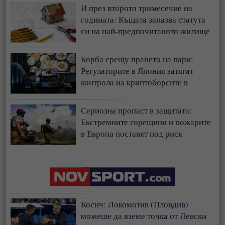
И през второто тримесечие на
годината: Къщата запазва статута
си на най-предпочитаното жилище
у нас
Борба срещу прането на пари:
Регулаторите в Япония затягат
контрола на криптоборсите в
страната
Сериозна пропаст в защитата:
Екстремните горещини и пожарите
в Европа поставят под риск
застрахователния модел
Косич: Локомотив (Пловдив)
можеше да вземе точка от Левски