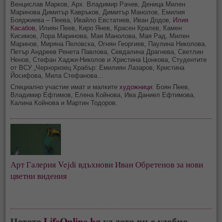
Венцислав Марков, Арх. Владимир Рачев, Деница Милен
Маринова Димитър Кавръков, Димитър Манолов, Емилия
Бояджиева – Пеева, Ивайло Евстатиев, Иван Додов,
Илия
Касабов
, Илиян Пеев, Киро Янев, Красен Кралев, Камен
Кисимов, Лора Маринова, Мая Манолова, Мая Рад, Милен
Маринов, Миряна Пеловска, Огнян Георгиев, Паулина Николова,
Петър Андреев Ренета Павлова, Севдалина Драгнева, Светлин
Ненов, Стефан Хаджи-Николов и Христина Цонкова, Студентите
от ВСУ „Черноризец Храбър: Емилиян Лазаров, Кристина
Йосифова, Мила Стефанова…
Специално участие имат и малките
художници
: Боян Пеев,
Владимир Ефтимов, Елена Койнова, Ива Даниел Ефтимова,
Калина Койнова и Мартин Тодоров.
Арт Галерия Vejdi вдъхнови Иван Обретенов за нови
цветни видения
Четете
LifeOnline.bg
където ви е удобно