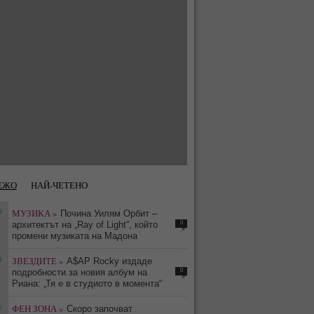
ЕЖО
НАЙ-ЧЕТЕНО
9
МУЗИКА »
Почина Уилям Орбит –
0
архитектът на „Ray of Light“, който
промени музиката на Мадона
4
ЗВЕЗДИТЕ »
A$AP Rocky издаде
0
подробности за новия албум на
Риана: „Тя е в студиото в момента“
6
ФЕН ЗОНА »
Скоро започват