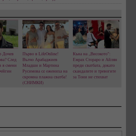
р Дочев
Първо в LifeOnline!
Къна на „Високото":
ва? След
Вълчо Арабаджиев
Емрах Стораро и Айлян
в я смени
Младши и Мартина
преди сватбата, докато
Фейгин
Русимова сe oжениха на
скандалите и тревогите
скромна плажна сватба!
за Тони не стихват
(СНИМКИ)