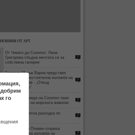
НОВИНИ ОТ АРТ
0
От Чикаго до Созопол: Лина
Григорова сбъдна мечтата си за
0
собствена галерия
0
Галерия 33 във Варна представя
деветата самостоятелна изложба на
0
Красен Кралев - „Отвъд
ормация,
съзерцанието“
подобрим
9
к го
Старото училище на Созопол пази
0
съкровищата на морската живопис
1
Време е за лятна разходка по
0
Ларгото
осещения
0
В Арт център Плевен откриха
самостоятелна изложба на
0