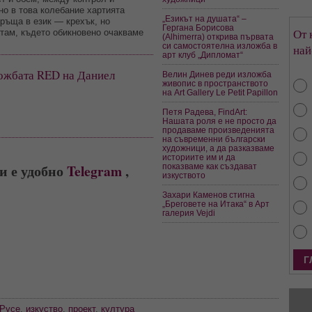
но в това колебание хартията
„Езикът на душата“ –
връща в език — крехък, но
Гергана Борисова
От 
там, където обикновено очакваме
(Alhimerra) открива първата
си самостоятелна изложба в
най
арт клуб „Дипломат“
ложбата RED на Даниел
Велин Динев реди изложба
живопис в пространството
на Art Gallery Le Petit Papillon
Петя Радева, FindArt:
Нашата роля е не просто да
продаваме произведенията
на съвременни български
художници, а да разказваме
историите им и да
и е удобно
Telegram
,
показваме как създават
изкуството
Захари Каменов стигна
„Бреговете на Итака“ в Арт
галерия Vejdi
Русе
,
изкуство
,
проект
,
култура