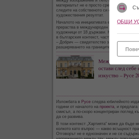
между изображение и тяло постепенно се р
материалът не е просто средство, а проце
Съ
следите на собственото си създаване и се
художествения резултат.
ОБЩИ У
Началото на инициативата е поставено през 
прераства в международен пленер, който в
художници от 18 държави. Натрупаните тв
в българския контекст, част от фонд „Дру
– Добрич — свидетелство за устойчив инт
разширяването на границите на медията.
Пове
Между изкуството
остави след себе
изкуство – Русе 2
Изложбата в
Русе
следва юбилейното издан
години от началото на
проекта
, и предлага
смисъл, а по-скоро концентриран поглед к
да се развива.
В този контекст „Хартията“ може да бъде 
колкото като въпрос — какво всъщност пр
Отговорът не е еднозначен и не се съдърж
напрежението между тях: между повърхнос