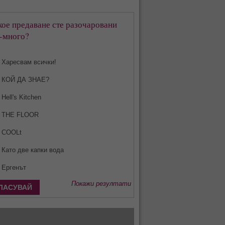
кое предаване сте разочаровани
-много?
Харесвам всички!
КОЙ ДА ЗНАЕ?
Hell's Kitchen
THE FLOOR
COOLt
Като две капки вода
Ергенът
Покажи резултати