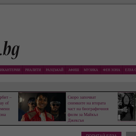
ИКАНТЕРИИ
РИАЛИТИ
РАЗЦЪКАЙ
АФИШ
МУЗИКА
ФЕН ЗОНА
ЕЛЗА 
рбит –
Скоро започват
ay of
снимките на втората
омени
част на биографичния
она
филм за Майкъл
Джексън