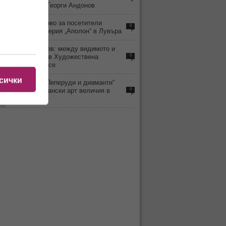
живописеца Георги Андонов
5
Отварят отново за посетители
0
обраната галерия „Аполон“ в Лувъра
6
Любомир Янев: между видимото и
забравеното в Художествена
0
галерия – Русе
сички
5
Изложбата „Пеперуди и диаманти“
показва британски арт величия в
0
Бургас