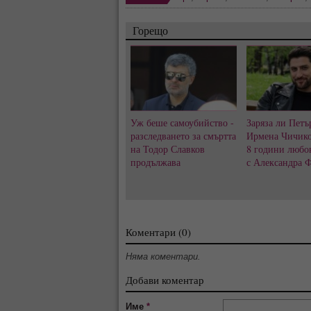
Горещо
Уж беше самоубийство -
Заряза ли Петъ
разследването за смъртта
Ирмена Чичико
на Тодор Славков
8 години любо
продължава
с Александра 
Коментари (0)
Няма коментари.
Добави коментар
Име
*