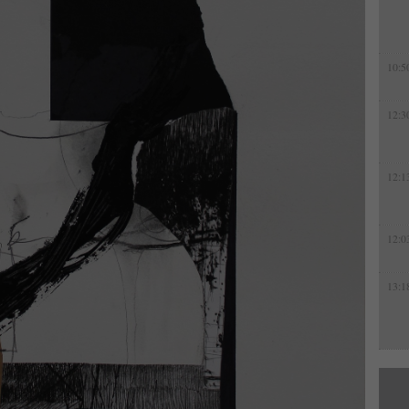
10:5
12:3
12:1
12:0
13:1