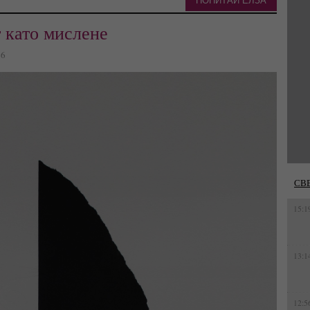
ПОПИТАЙ ЕЛЗА
 като мислене
46
СВ
15:1
13:1
12:5