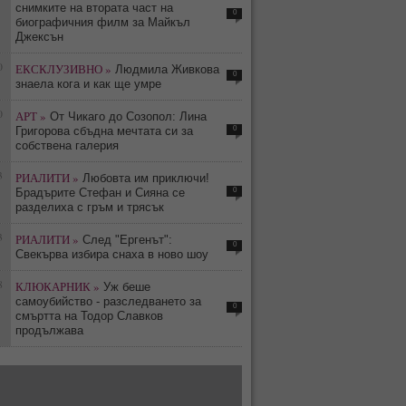
снимките на втората част на
0
биографичния филм за Майкъл
Джексън
0
ЕКСКЛУЗИВНО »
Людмила Живкова
0
знаела кога и как ще умре
0
АРТ »
От Чикаго до Созопол: Лина
0
Григорова сбъдна мечтата си за
собствена галерия
3
РИАЛИТИ »
Любовта им приключи!
0
Брадърите Стефан и Сияна се
разделиха с гръм и трясък
3
РИАЛИТИ »
След "Ергенът":
0
Свекърва избира снаха в ново шоу
8
КЛЮКАРНИК »
Уж беше
самоубийство - разследването за
0
смъртта на Тодор Славков
продължава