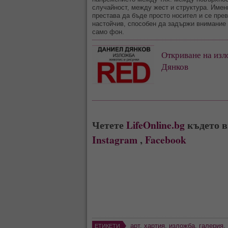
случайност, между жест и структура. Имен
престава да бъде просто носител и се пре
настойчив, способен да задържи внимание 
само фон.
Откриване на из
Дянков
Четете
LifeOnline.bg
където в
Instagram
,
Facebook
арт
,
хартия
,
изложба
,
галерия
,
ЕТИКЕТИ