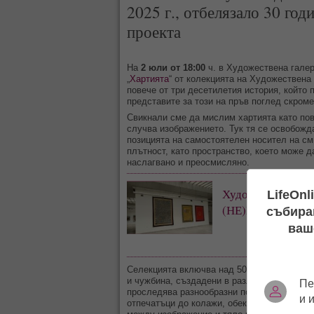
2025 г., отбелязало 30 год
проекта
На
2 юли от 18:00
ч. в Художествена гале
„
Хартията
“ от колекцията на Художествена
повече от три десетилетия история, който
представите за този на пръв поглед скром
Свикнали сме да мислим хартията като пов
случва изображението. Тук тя се освобожд
позицията на самостоятелен носител на сми
плътност, като пространство, което може д
наслагвано и преосмисляно.
Художествена гал
LifeOnl
(НЕ)ВИДИМО П
събиран
ваш
Селекцията включва над 50 произведения н
и чужбина, създадени в различни издания н
Пе
проследява разнообразни подходи — от кл
и 
отпечатъци до колажи, обекти и триизмерн