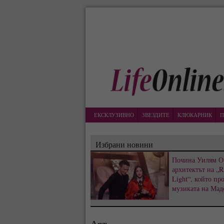
ЕКСКЛУЗИВНО
ЗВЕЗДИТЕ
КЛЮКАРНИК
П
Избрани новини
Почина Уилям О
архитектът на „R
Light“, който пр
музиката на Мад
Арт