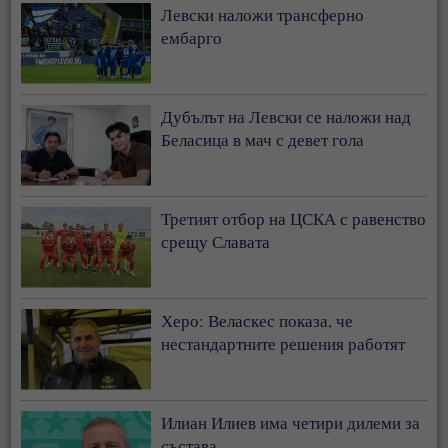
Левски наложи трансферно
ембарго
Дубълът на Левски се наложи над
Беласица в мач с девет гола
Третият отбор на ЦСКА с равенство
срещу Славата
Херо: Веласкес показа, че
нестандартните решения работят
Илиан Илиев има четири дилеми за
състава