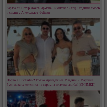
Заряза ли Петър Дочев Ирмена Чичикова? След 8 години любов
я смени с Александра Фейгин
Първо в LifeOnline! Вълчо Арабаджиев Младши и Мартина
Русимова сe oжениха на скромна плажна сватба! (СНИМКИ)