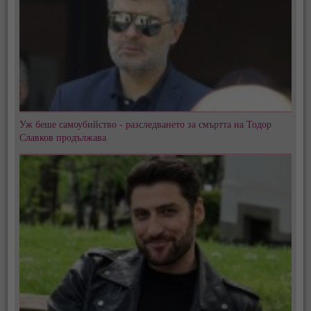
Уж беше самоубийство - разследването за смъртта на Тодор
Славков продължава