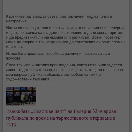
Картините разглеждат света през различни гледни точки и
настроения.
Някои са съзерцателни и поетични, други са изпълнени с енергия
и цвят, но всички са създадени с желанието да докоснат зрителя
и да предизвикат лична емоция или размисъл. Всеки посетител
може да открие в тях нещо близко до собствения си опит, спомен
или мечта.
Изложбата представя творби за различни пространства и
вкусове.
Сред тях има и няколко произведения, които биха били чудесен
акцент в детски интериор, но експозицията като цяло е насочена
към широка публика и обхваща разнообразни теми и
художествени търсения.
Изложбата „Пластове цвят“ на Галерия 33 очарова
публиката по време на тържественото откриване в
НДК