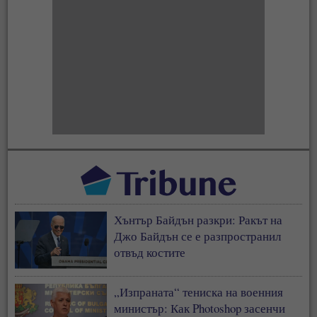
Хънтър Байдън разкри: Ракът на
Джо Байдън се е разпространил
отвъд костите
„Изпраната“ тениска на военния
министър: Как Photoshop засенчи