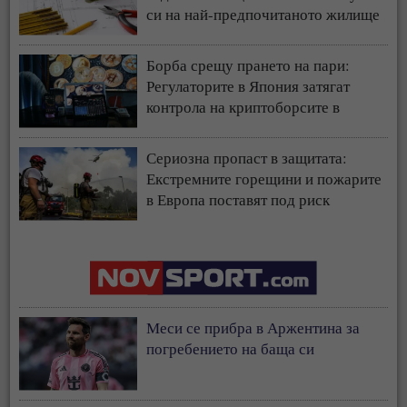
си на най-предпочитаното жилище
у нас
Борба срещу прането на пари:
Регулаторите в Япония затягат
контрола на криптоборсите в
страната
Сериозна пропаст в защитата:
Екстремните горещини и пожарите
в Европа поставят под риск
застрахователния модел
Меси се прибра в Аржентина за
погребението на баща си