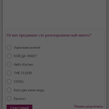
От кое предаване сте разочаровани най-много?
Харесвам всички!
КОЙ ДА ЗНАЕ?
Hell's Kitchen
THE FLOOR
COOLt
Като две капки вода
Ергенът
Покажи резултати