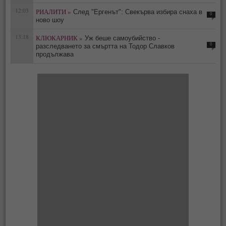
12:03
РИАЛИТИ »
След "Ергенът": Свекърва избира снаха в
0
ново шоу
13:18
КЛЮКАРНИК »
Уж беше самоубийство -
0
разследването за смъртта на Тодор Славков
продължава