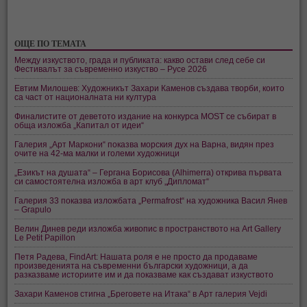
ОЩЕ ПО ТЕМАТА
Между изкуството, града и публиката: какво остави след себе си
Фестивалът за съвременно изкуство – Русе 2026
Евтим Милошев: Художникът Захари Каменов създава творби, които
са част от националната ни култура
Финалистите от деветото издание на конкурса MOST се събират в
обща изложба „Капитал от идеи“
Галерия „Арт Маркони“ показва морския дух на Варна, видян през
очите на 42-ма малки и големи художници
„Езикът на душата“ – Гергана Борисова (Alhimerra) открива първата
си самостоятелна изложба в арт клуб „Дипломат“
Галерия 33 показва изложбата „Permafrost“ на художника Васил Янев
– Grapulo
Велин Динев реди изложба живопис в пространството на Art Gallery
Le Petit Papillon
Петя Радева, FindArt: Нашата роля е не просто да продаваме
произведенията на съвременни български художници, а да
разказваме историите им и да показваме как създават изкуството
Захари Каменов стигна „Бреговете на Итака“ в Арт галерия Vejdi