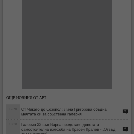
ОЩЕ НОВИНИ ОТ АРТ
12:30
От Чикаго до Созопол: Лина Григорова сбъдна
0
мечтата си за собствена галерия
10:50
Галерия 33 във Варна представя деветата
самостоятелна изложба на Красен Кралев - „Отвъд
0