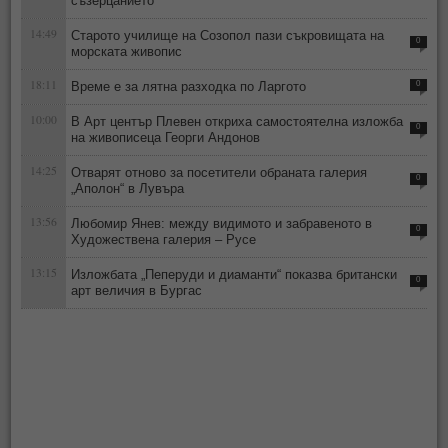
съзерцанието“
14:49
Старото училище на Созопол пази съкровищата на
0
морската живопис
18:11
Време е за лятна разходка по Ларгото
0
10:00
В Арт център Плевен откриха самостоятелна изложба
0
на живописеца Георги Андонов
14:25
Отварят отново за посетители обраната галерия
0
„Аполон“ в Лувъра
13:56
Любомир Янев: между видимото и забравеното в
0
Художествена галерия – Русе
13:15
Изложбата „Пеперуди и диаманти“ показва британски
0
арт величия в Бургас