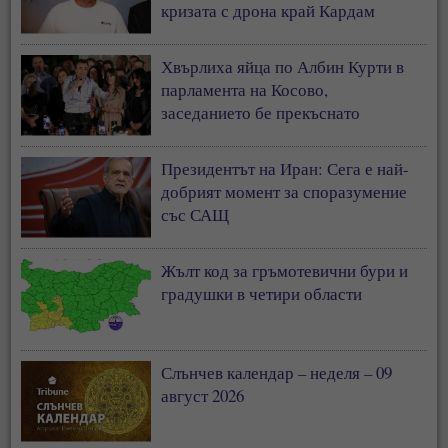
кризата с дрона край Кардам
Хвърлиха яйца по Албин Курти в
парламента на Косово,
заседанието бе прекъснато
Президентът на Иран: Сега е най-
добрият момент за споразумение
със САЩ
Жълт код за гръмотевични бури и
градушки в четири области
Слънчев календар – неделя – 09
август 2026