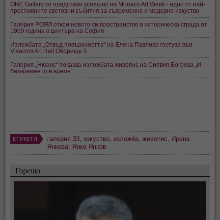
ONE Gallery се представи успешно на Monaco Art Week - едно от най-
престижните световни събития за съвременно и модерно изкуство
Галерия РОЯЛ откри новото си пространство в историческа сграда от
1909 година в центъра на София
Изложбата „Отвъд повърхността“ на Елена Павлова гостува във
Vivacom Art Hall Оборище 5
Галерия „Нюанс“ показва изложбата живопис на Силвия Богоева „И
безвремието е време“
галерия 33
,
изкуство
,
изложба
,
живопис
,
Ирена
ЕТИКЕТИ
Янкова
,
Янко Янков
Горещо