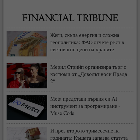
Жеги, скъпа енергия и сложна
геополитика: ФАО отчете ръст в
световните цени на храните
Мерил Стрийп организира търг с
костюми от „Дяволът носи Прада
2“
Meta представи първия си AI
инструмент за програмиране -
Muse Code
И през второто тримесечие на
годината: Къщата запазва статута