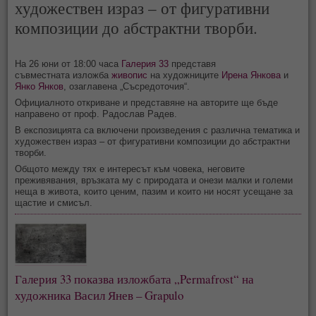
художествен израз – от фигуративни
композиции до абстрактни творби.
На 26 юни от 18:00 часа
Галерия 33
представя
съвместната изложба
живопис
на художниците
Ирена Янкова
и
Янко Янков
, озаглавена „Съсредоточия“.
Официалното откриване и представяне на авторите ще бъде
направено от проф. Радослав Радев.
В експозицията са включени произведения с различна тематика и
художествен израз – от фигуративни композиции до абстрактни
творби.
Общото между тях е интересът към човека, неговите
преживявания, връзката му с природата и онези малки и големи
неща в живота, които ценим, пазим и които ни носят усещане за
щастие и смисъл.
Галерия 33 показва изложбата „Permafrost“ на
художника Васил Янев – Grapulo