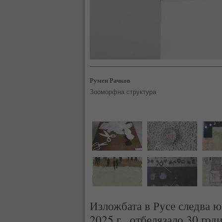
Румен Рачков
Зооморфна структура
Изложбата в Русе следва ю
2025 г., отбелязало 30 год