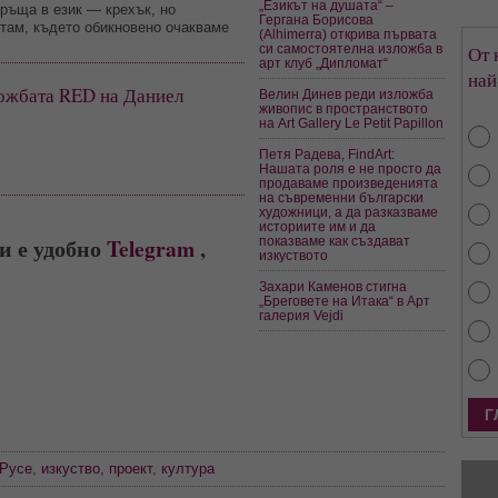
„Езикът на душата“ –
връща в език — крехък, но
Гергана Борисова
там, където обикновено очакваме
(Alhimerra) открива първата
си самостоятелна изложба в
От 
арт клуб „Дипломат“
най
ложбата RED на Даниел
Велин Динев реди изложба
живопис в пространството
на Art Gallery Le Petit Papillon
Петя Радева, FindArt:
Нашата роля е не просто да
продаваме произведенията
на съвременни български
художници, а да разказваме
историите им и да
и е удобно
Telegram
,
показваме как създават
изкуството
Захари Каменов стигна
„Бреговете на Итака“ в Арт
галерия Vejdi
Русе
,
изкуство
,
проект
,
култура