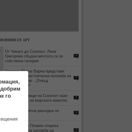
НОВИНИ ОТ АРТ
0
От Чикаго до Созопол: Лина
Григорова сбъдна мечтата си за
0
собствена галерия
0
Галерия 33 във Варна представя
деветата самостоятелна изложба на
0
Красен Кралев - „Отвъд
ормация,
съзерцанието“
подобрим
9
к го
Старото училище на Созопол пази
0
съкровищата на морската живопис
1
Време е за лятна разходка по
0
Ларгото
осещения
0
В Арт център Плевен откриха
самостоятелна изложба на
0