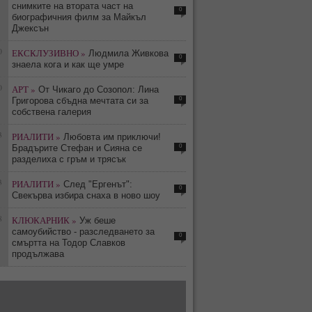
снимките на втората част на
0
биографичния филм за Майкъл
Джексън
0
ЕКСКЛУЗИВНО »
Людмила Живкова
0
знаела кога и как ще умре
0
АРТ »
От Чикаго до Созопол: Лина
0
Григорова сбъдна мечтата си за
собствена галерия
3
РИАЛИТИ »
Любовта им приключи!
0
Брадърите Стефан и Сияна се
разделиха с гръм и трясък
3
РИАЛИТИ »
След "Ергенът":
0
Свекърва избира снаха в ново шоу
8
КЛЮКАРНИК »
Уж беше
самоубийство - разследването за
0
смъртта на Тодор Славков
продължава