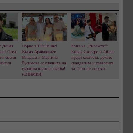
р Дочев
Първо в LifeOnline!
Къна на „Високото":
ва? След
Вълчо Арабаджиев
Емрах Стораро и Айлян
в я смени
Младши и Мартина
преди сватбата, докато
Фейгин
Русимова сe oжениха на
скандалите и тревогите
скромна плажна сватба!
за Тони не стихват
(СНИМКИ)