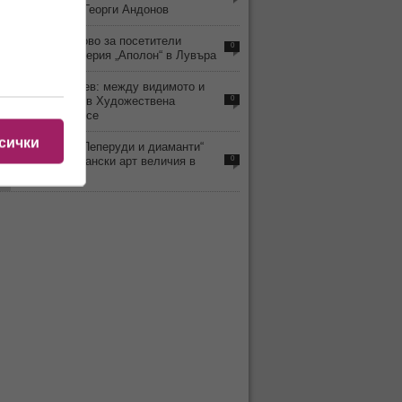
живописеца Георги Андонов
5
Отварят отново за посетители
0
обраната галерия „Аполон“ в Лувъра
6
Любомир Янев: между видимото и
забравеното в Художествена
0
галерия – Русе
сички
5
Изложбата „Пеперуди и диаманти“
показва британски арт величия в
0
Бургас