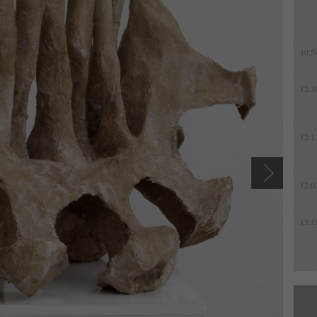
10:5
12:3
12:1
12:0
13:1