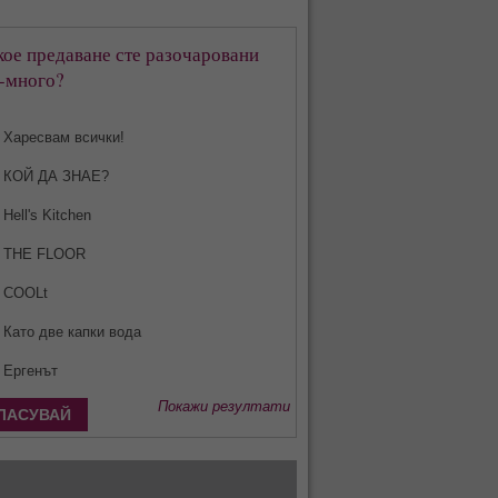
кое предаване сте разочаровани
-много?
Харесвам всички!
КОЙ ДА ЗНАЕ?
Hell's Kitchen
THE FLOOR
COOLt
Като две капки вода
Ергенът
Покажи резултати