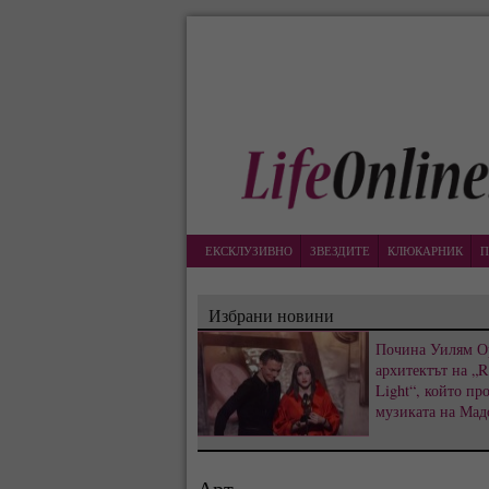
ЕКСКЛУЗИВНО
ЗВЕЗДИТЕ
КЛЮКАРНИК
П
Избрани новини
Почина Уилям О
архитектът на „R
Light“, който пр
музиката на Мад
Арт