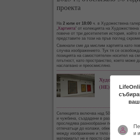
проекта
На
2 юли от 18:00
ч. в Художествена гале
„
Хартията
“ от колекцията на Художествена
повече от три десетилетия история, който
представите за този на пръв поглед скром
Свикнали сме да мислим хартията като пов
случва изображението. Тук тя се освобожд
позицията на самостоятелен носител на сми
плътност, като пространство, което може д
наслагвано и преосмисляно.
Художествена гал
(НЕ)ВИДИМО П
LifeOnl
събиран
ваш
Селекцията включва над 50 произведения н
и чужбина, създадени в различни издания н
проследява разнообразни подходи — от кл
Пе
отпечатъци до колажи, обекти и триизмерн
и 
между изображение и тяло постепенно се р
материалът не е просто средство, а проце