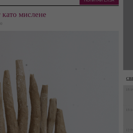
ПОПИТАЙ ЕЛЗА
 като мислене
00
СВ
15:1
13:1
12:5