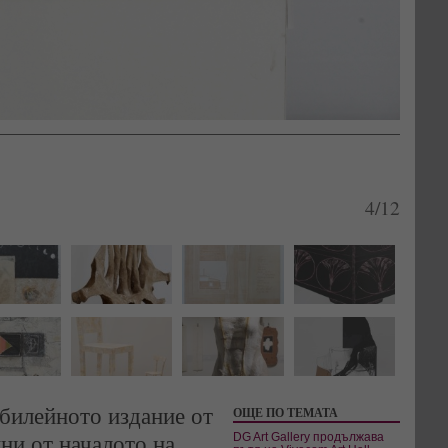
4/12
билейното издание от
ОЩЕ ПО ТЕМАТА
ини от началото на
DG Art Gallery продължава