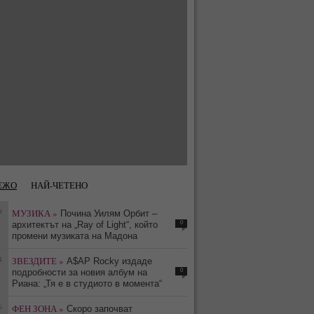
ЕЖО
НАЙ-ЧЕТЕНО
9
МУЗИКА »
Почина Уилям Орбит –
0
архитектът на „Ray of Light“, който
промени музиката на Мадона
4
ЗВЕЗДИТЕ »
A$AP Rocky издаде
0
подробности за новия албум на
Риана: „Тя е в студиото в момента“
6
ФЕН ЗОНА »
Скоро започват