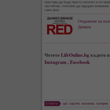
престава да бъде просто носител и се пре
настойчив, способен да задържи внимание 
само фон.
Откриване на из
Дянков
Четете
LifeOnline.bg
където в
Instagram
,
Facebook
арт
,
хартия
,
изложба
,
галерия
,
ЕТИКЕТИ