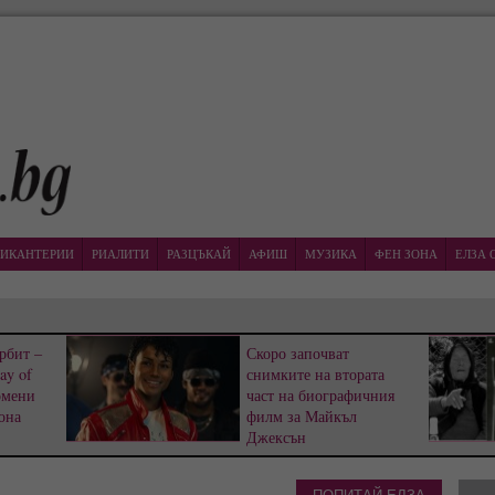
ИКАНТЕРИИ
РИАЛИТИ
РАЗЦЪКАЙ
АФИШ
МУЗИКА
ФЕН ЗОНА
ЕЛЗА 
рбит –
Скоро започват
ay of
снимките на втората
омени
част на биографичния
она
филм за Майкъл
Джексън