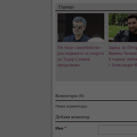
Горещо
Уж беше самоубийство -
Заряза ли Петъ
разследването за смъртта
Ирмена Чичико
на Тодор Славков
8 години любо
продължава
с Александра 
Коментари (0)
Няма коментари.
Добави коментар
Име
*