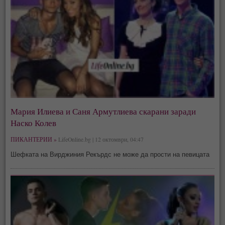
Мария Илиева и Саня Армутлиева скарани заради
Наско Колев
ПИКАНТЕРИИ »
LifeOnline.bg | 12 октомври, 04:47
Шефката на Вирджиния Рекърдс не може да прости на певицата