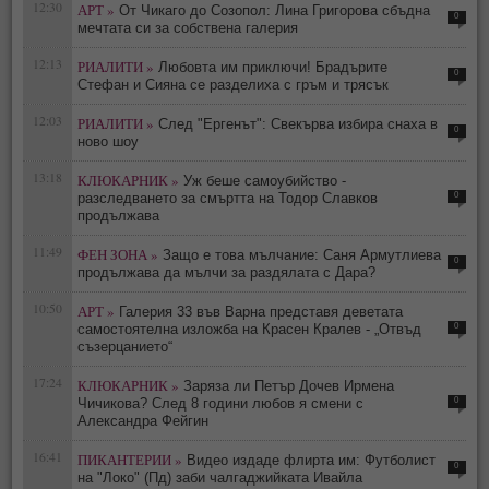
12:30
АРТ »
От Чикаго до Созопол: Лина Григорова сбъдна
0
мечтата си за собствена галерия
12:13
РИАЛИТИ »
Любовта им приключи! Брадърите
0
Стефан и Сияна се разделиха с гръм и трясък
12:03
РИАЛИТИ »
След "Ергенът": Свекърва избира снаха в
0
ново шоу
13:18
КЛЮКАРНИК »
Уж беше самоубийство -
0
разследването за смъртта на Тодор Славков
продължава
11:49
ФЕН ЗОНА »
Защо е това мълчание: Саня Армутлиева
0
продължава да мълчи за раздялата с Дара?
10:50
АРТ »
Галерия 33 във Варна представя деветата
0
самостоятелна изложба на Красен Кралев - „Отвъд
съзерцанието“
17:24
КЛЮКАРНИК »
Заряза ли Петър Дочев Ирмена
0
Чичикова? След 8 години любов я смени с
Александра Фейгин
16:41
ПИКАНТЕРИИ »
Видео издаде флирта им: Футболист
0
на "Локо" (Пд) заби чалгаджийката Ивайла