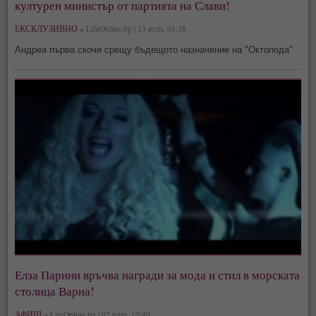
културен министър от партията на Слави!
ЕКСКЛУЗИВНО »
LifeOnline.bg | 13 юли, 01:38
Андреа първа скочи срещу бъдещото назначение на "Октопода"
Елза Парини връчва награди за мода и стил в морската
столица Варна!
АФИШ »
LifeOnline.bg | 02 юни, 10:40