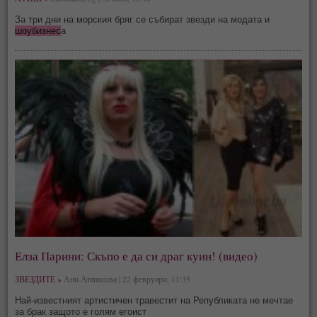
За три дни на морския бряг се събират звезди на модата и
шоубизнес
а
Елза Парини: Скъпо е да си драг куин! (видео)
ЗВЕЗДИТЕ »
Ани Атанасова | 22 февруари, 11:35
Най-известният артистичен травестит на Републиката не мечтае
за брак защото е голям егоист