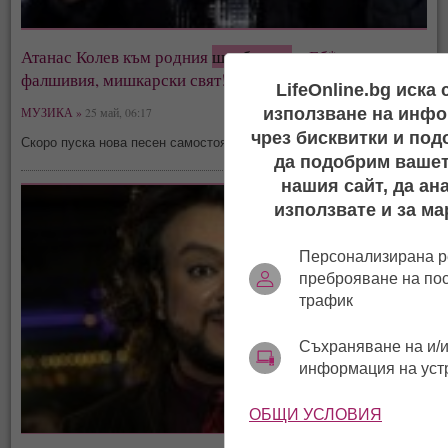
Атанас Колев към родния
шоубизнес
: „Еб*л съм им
фалшивия, мишкарски свят!“
LifeOnline.bg иска
използване на инфо
МУЗИКА »
25 май, 06:17
чрез бисквитки и под
Скоро пуска нова песен самостоятелно
да подобрим вашет
нашия сайт, да ан
използвате и за ма
Персонализирана р
преброяване на по
трафик
Съхраняване на и/и
информация на уст
ОБЩИ УСЛОВИЯ