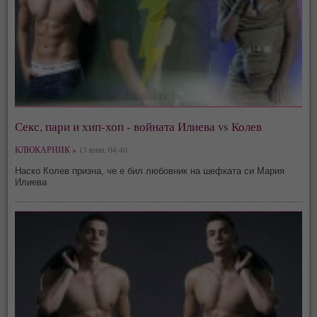
Секс, пари и хип-хоп - войната Илиева vs Колев
КЛЮКАРНИК »
13 юни, 04:40
Наско Колев призна, че е бил любовник на шефката си Мария
Илиева