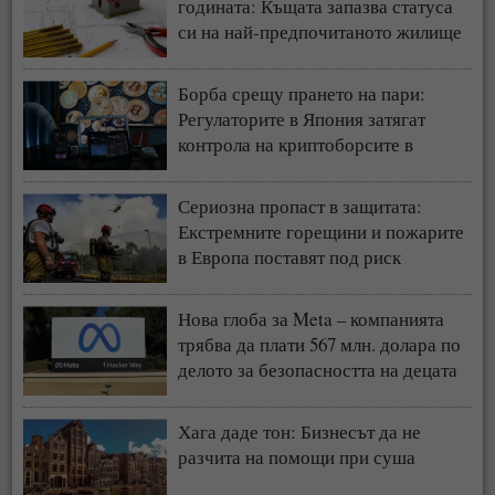
годината: Къщата запазва статуса
си на най-предпочитаното жилище
у нас
Борба срещу прането на пари:
Регулаторите в Япония затягат
контрола на криптоборсите в
страната
Сериозна пропаст в защитата:
Екстремните горещини и пожарите
в Европа поставят под риск
застрахователния модел
Нова глоба за Meta – компанията
трябва да плати 567 млн. долара по
делото за безопасността на децата
Хага даде тон: Бизнесът да не
разчита на помощи при суша