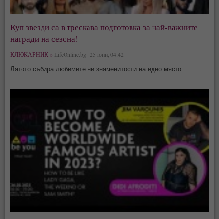
Куп звезди са в трескава подготовка за най-важните
награди на сезона!
КЛЮКАРНИК »
LifeOnline.bg | 25 юни, 04:42
Лятото събира любимите ни знаменитости на едно място