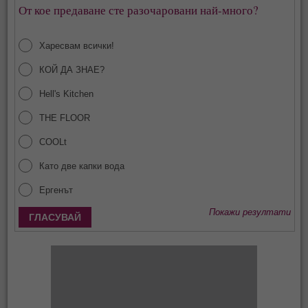
От кое предаване сте разочаровани най-много?
Харесвам всички!
КОЙ ДА ЗНАЕ?
Hell's Kitchen
THE FLOOR
COOLt
Като две капки вода
Ергенът
Покажи резултати