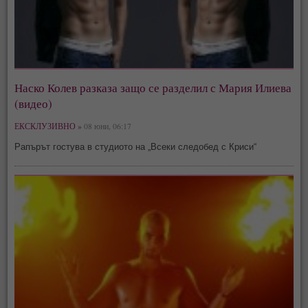
Наско Колев разказа защо се разделил с Мария Илиева
(видео)
ЕКСКЛУЗИВНО »
08 юни, 06:17
Рапърът гостува в студиото на „Всеки следобед с Криси“