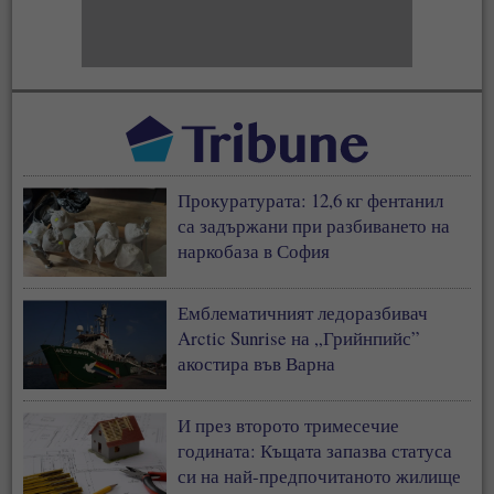
Прокуратурата: 12,6 кг фентанил
са задържани при разбиването на
наркобаза в София
Емблематичният ледоразбивач
Arctic Sunrise на „Грийнпийс”
акостира във Варна
И през второто тримесечие
годината: Къщата запазва статуса
си на най-предпочитаното жилище