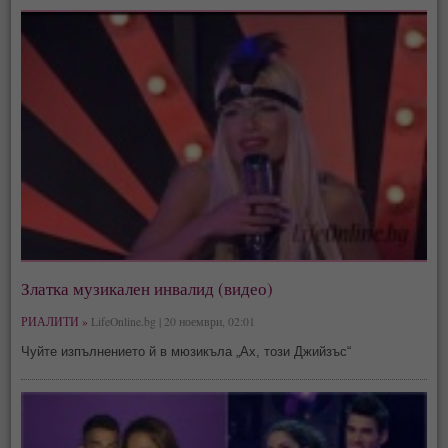
Златка музикален инвалид (видео)
РИАЛИТИ »
LifeOnline.bg | 20 ноември, 02:01
Чуйте изпълнението й в мюзикъла „Ах, този Джийзъс“