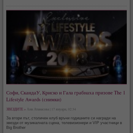
Софи, СкандаУ, Криско и Гала грабнаха призове The 1
Lifestyle Awards (снимки)
ЗВЕЗДИТЕ »
Ани Атанасова | 17 януари, 02:34
За втори път, столичен клуб връчи годишните си награди на
звезди от музикалната сцена, телевизионери и VIP участници в
Big Brother