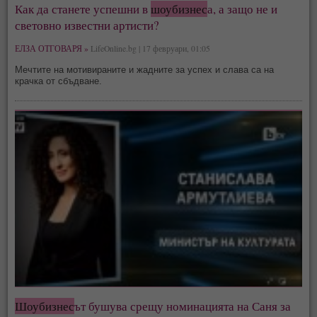
Как да станете успешни в
шоубизнес
а, а защо не и
световно известни артисти?
ЕЛЗА ОТГОВАРЯ »
LifeOnline.bg | 17 февруари, 01:05
Мечтите на мотивираните и жадните за успех и слава са на
крачка от сбъдване.
Шоубизнес
ът бушува срещу номинацията на Саня за