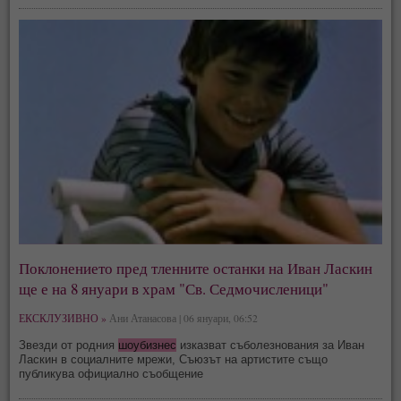
Поклонението пред тленните останки на Иван Ласкин
ще е на 8 януари в храм "Св. Седмочисленици"
ЕКСКЛУЗИВНО »
Ани Атанасова | 06 януари, 06:52
Звезди от родния
шоубизнес
изказват съболезнования за Иван
Ласкин в социалните мрежи, Съюзът на артистите също
публикува официално съобщение