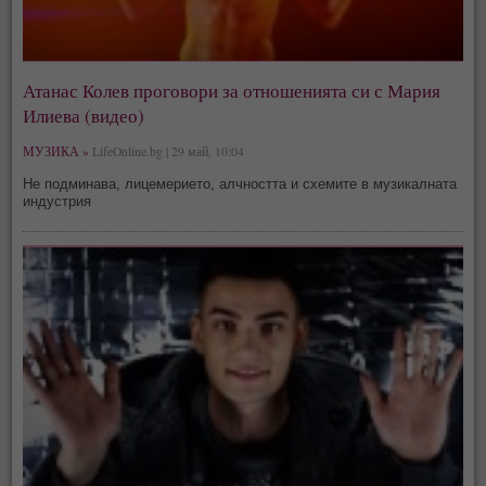
Атанас Колев проговори за отношенията си с Мария
Илиева (видео)
МУЗИКА »
LifeOnline.bg | 29 май, 10:04
Не подминава, лицемерието, алчността и схемите в музикалната
индустрия