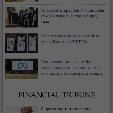
у нас
Младежите, пребили 37-годишния
мъж в Пловдив, застанаха пред
съда
Малолетни се снимаха как бият
дете в Радомир (ВИДЕО)
Технологичният гигант Meta е
осъден да плати рекордните 942
млн. долара заради вредите върху
деца
И през второто тримесечие