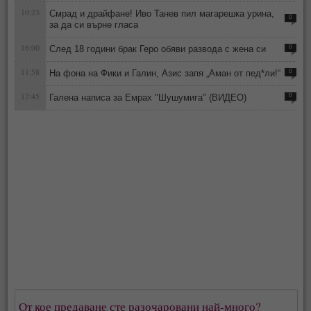
10:23
Смрад и драйфане! Иво Танев пил магарешка урина,
0
за да си върне гласа
16:00
След 18 години брак Геро обяви развода с жена си
0
11:58
На фона на Фики и Галин, Азис запя „Аман от пед*ли!“
0
12:45
Галена написа за Емрах "Шушумига" (ВИДЕО)
0
От кое предаване сте разочаровани най-много?