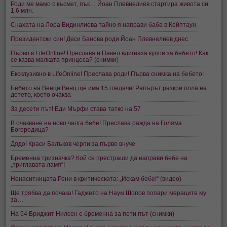
Роди ме мамо с късмет, пък… Йоан Плевнелиев стартира живота си
1,6 млн.
Снахата на Лора Видинлиева тайно я направи баба в Кейптаун
Президентски син! Деси Банова роди Йоан Плевнелиев днес
Първо в LifeOnline! Преслава и Павел вдигнаха купон за бебето! Как
се казва малката принцеса? (снимки)
Ексклузивно в LifeOnline! Преслава роди! Първа снимка на бебето!
Бебето на Венци Венц ще има 15 гледачи! Рапърът разкри пола на
детето, което очаква
За десети път! Еди Мърфи става татко на 57
В очакване на ново чалга бебе! Преслава ражда на Голяма
Богородица?
Дядо! Краси Балъков черпи за първо внуче
Бременна тризначка? Кой се престраши да направи бебе на
„триглавата ламя“!
Ненаситницата Рени в критическата: „Искам бебе!“ (видео)
Ще трябва да почака! Гаджето на Наум Шопов попари мераците му
за…
На 54 Бриджит Нилсен е бременна за пети път (снимки)