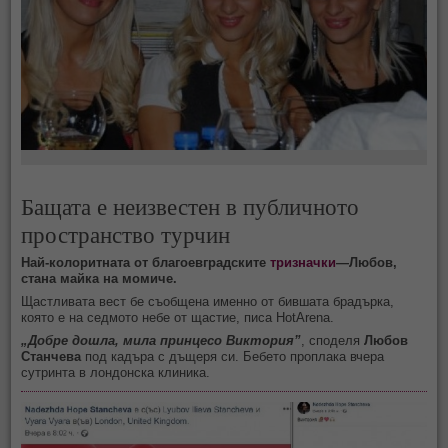
Бащата е неизвестен в публичното
пространство турчин
Най-колоритната от благоевградските
тризначки
—Любов,
стана майка на момиче.
Щастливата вест бе съобщена именно от бившата брадърка,
която е на седмото небе от щастие, писа HotArena.
„Добре дошла, мила принцесо Виктория”
, споделя
Любов
Станчева
под кадъра с дъщеря си. Бебето проплака вчера
сутринта в лондонска клиника.