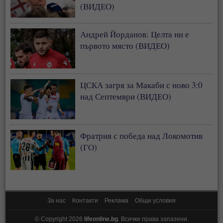
(ВИДЕО)
Андрей Йорданов: Целта ни е
първото място (ВИДЕО)
ЦСКА загря за Макаби с ново 3:0
над Септември (ВИДЕО)
Фратрия с победа над Локомотив
(ГО)
За нас
Контакти
Реклама
Общи условия
© Copyright 2026
lifeonline.bg
. Всички права запазени.