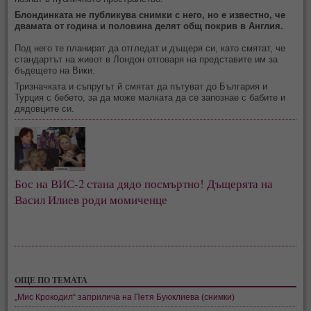
Блондинката не публикува снимки с него, но е известно, че
двамата от година и половина делят общ покрив в Англия.
Под него те планират да отгледат и дъщеря си, като смятат, че
стандартът на живот в Лондон отговаря на представите им за
бъдещето на Вики.
Тризначката и съпругът й смятат да пътуват до България и
Турция с бебето, за да може малката да се запознае с бабите и
дядовците си.
Бос на ВИС-2 стана дядо посмъртно! Дъщерята на
Васил Илиев роди момиченце
ОЩЕ ПО ТЕМАТА
„Мис Крокодил“ заприлича на Петя Буюклиева (снимки)