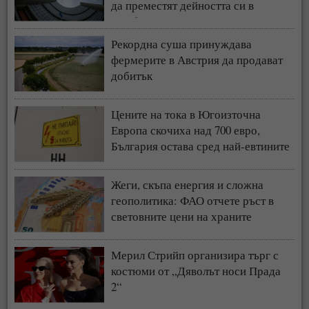
да преместят дейността си в
чужбина
Рекордна суша принуждава
фермерите в Австрия да продават
добитък
Цените на тока в Югоизточна
Европа скочиха над 700 евро,
България остава сред най-евтините
пазари
Жеги, скъпа енергия и сложна
геополитика: ФАО отчете ръст в
световните цени на храните
Мерил Стрийп организира търг с
костюми от „Дяволът носи Прада
2“