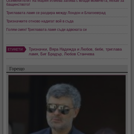
Осеменителят на Мария Илиева запива с млади момичета, нехае за
бащинството!
Триглавата ламя се раздира между Лондон и Благоевград
Тризначките отново надигат вой в съда
Голям смях! Триглавата ламя съди адвоката си
Тризначки
,
Вяра Надежда и Любов
,
бебе
,
триглава
ЕТИКЕТИ
ламя
,
Биг Брадър
,
Любов Станчева
Горещо