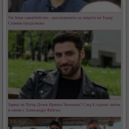
Уж беше самоубийство - разследването за смъртта на Тодор
Славков продължава
Заряза ли Петър Дочев Ирмена Чичикова? След 8 години любов
я смени с Александра Фейгин