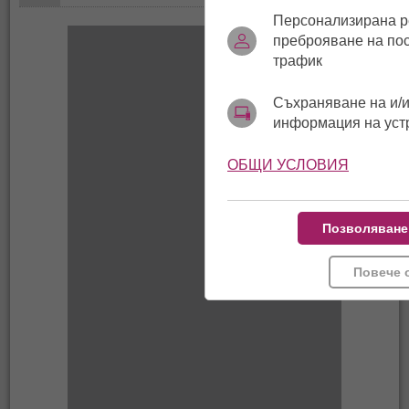
Персонализирана р
преброяване на по
трафик
Съхраняване на и/и
информация на уст
ОБЩИ УСЛОВИЯ
Позволяване
Повече 