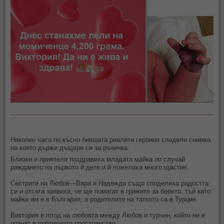
Няколко часа по-късно бившата риалити героиня сподели снимка,
на която държи дъщеря си за ръчичка.
Близки и приятели поздравиха младата майка по случай
раждането на първото й дете и й пожелаха много щастие.
Сестрите на Любов—Вяра и Надежда също споделиха радостта
си и отсега заявиха, че ще помагат в грижите за бебето, тъй като
майка им е в България, а родителите на таткото са в Турция.
Виктория е плод на любовта между Любов и турчин, който не е
познат в публичното пространство.