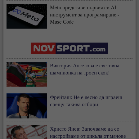
Meta представи първия си AI
инструмент за програмиране -
Muse Code
Виктория Ангелова е световна
шампионка на троен скок!
Фрейташ: Не е лесно да играеш
срещу такива отбори
Христо Янев: Започваме да се
настройваме от цикъла от мачове