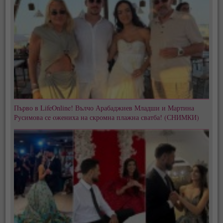
Първо в LifeOnline! Вълчо Арабаджиев Младши и Мартина
Русимова сe oжениха на скромна плажна сватба! (СНИМКИ)