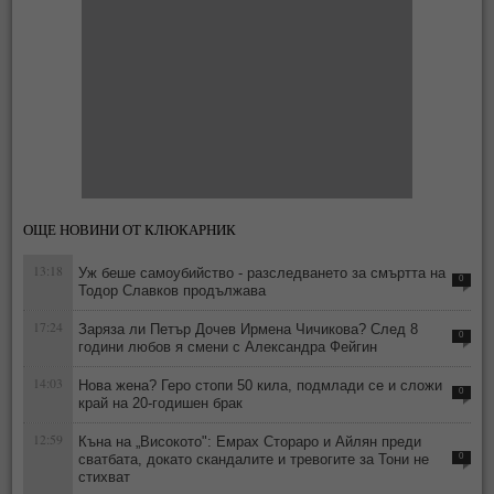
ОЩЕ НОВИНИ ОТ КЛЮКАРНИК
13:18
Уж беше самоубийство - разследването за смъртта на
0
Тодор Славков продължава
17:24
Заряза ли Петър Дочев Ирмена Чичикова? След 8
0
години любов я смени с Александра Фейгин
14:03
Нова жена? Геро стопи 50 кила, подмлади се и сложи
0
край на 20-годишен брак
12:59
Къна на „Високото": Емрах Стораро и Айлян преди
сватбата, докато скандалите и тревогите за Тони не
0
стихват