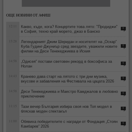
ОЩЕ НОВИНИ ОТ АФИШ
12:11
Какво, къде, кога? Концертите това лято: "Продиджи"
0
в София, техно край морето, джаз в Банско
15:28
Легендарният Джим Шеридан и носителят на „Оскар“
Куба Гудинг-Джуниър сред звездите, уважили новите
0
филми на Деси Тенекеджиева в Иския
14:58
„Одисея“ постави световен рекорд в боксофиса за
0
Нолан
14:43
Кранево дава старт на лятото с три дни музика,
0
вкусове и забавления на Фестивала на цацата 2026
14:58
Деси Тенекеджиева и Маестро Камджалов в любовно
0
приключение
11:15
Тази вечер България избира своя нов Топ модел в
0
бляскав моден спектакъл
11:00
Обявиха победителите с награди от Фондация „Стоян
0
Камбарев“ 2026