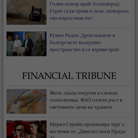
Голям пожар край Асеновград:
Горят сухи треви и лозя, затвориха
околовръстния път
Румен Радев: Дрон навлезе в
българското въздушно
пространство и се взриви край
границата с Румъния
Жеги, скъпа енергия и сложна
геополитика: ФАО отчете ръст в
световните цени на храните
Мерил Стрийп организира търг с
костюми от „Дяволът носи Прада