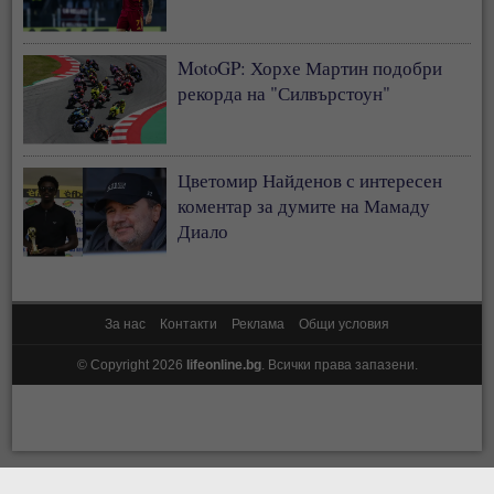
MotoGP: Хорхе Мартин подобри
рекорда на "Силвърстоун"
Цветомир Найденов с интересен
коментар за думите на Мамаду
Диало
За нас
Контакти
Реклама
Общи условия
© Copyright 2026
lifeonline.bg
. Всички права запазени.