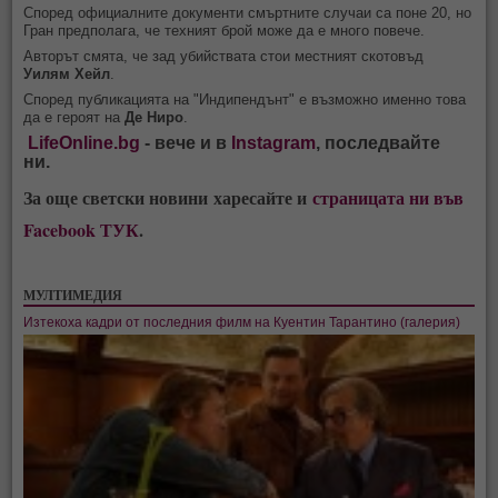
Според официалните документи смъртните случаи са поне 20, но
Гран предполага, че техният брой може да е много повече.
Авторът смята, че зад убийствата стои местният скотовъд
Уилям Хейл
.
Според публикацията на "Индипендънт" е възможно именно това
да е героят на
Де Ниро
.
LifeOnline.bg
- вече и в
Instagram
, последвайте
ни.
За още светски новини харесайте и
страницата ни във
Facebook ТУК
.
МУЛТИМЕДИЯ
Изтекоха кадри от последния филм на Куентин Тарантино (галерия)