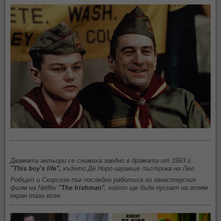
Двамата актьори се снимаха заедно в драмата от 1993 г.
"This boy's life",
където Де Ниро играеше пъстрока на Лео.
Робърт и Скорсезе пък последно работиха по гангстерския
филм на Netflix
"The Irishman"
, който ще бъде пуснат на голям
екран тази есен.