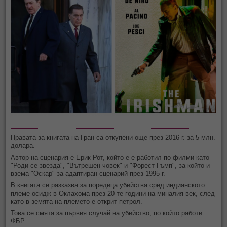
Правата за книгата на Гран са откупени още през 2016 г. за 5 млн.
долара.
Автор на сценария е Ерик Рот, който e е работил по филми като
"Роди се звезда", "Вътрешен човек" и "Форест Гъмп", за който и
взема "Оскар" за адаптиран сценарий през 1995 г.
В книгата се разказва за поредица убийства сред индианското
племе осидж в Оклахома през 20-те години на миналия век, след
като в земята на племето е открит петрол.
Това се смята за първия случай на убийство, по който работи
ФБР.