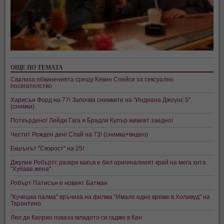
ОЩЕ ПО ТЕМАТА
Свалиха обвиненията срещу Кевин Спейси за сексуално
посегателство
Харисън Форд на 77! Започва снимките на "Индиана Джоунс 5"
(снимки)
Потвърдено! Лейди Гага и Брадли Купър живеят заедно!
Честит Рожден ден! Слай на 73! (снимка+видео)
Екшънът "Скорост" на 25!
Джулия Робъртс разкри какъв е бил оригиналният край на мега хита
"Хубава жена"
Робърт Патисън е новият Батман
"Кучешка палма" връчиха на филма "Имало едно време в Холивуд" на
Тарантино
Лео ди Каприо показа младото си гадже в Кан