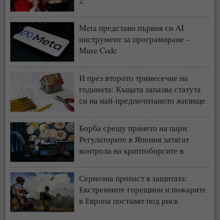
2“
Meta представи първия си AI
инструмент за програмиране -
Muse Code
И през второто тримесечие на
годината: Къщата запазва статута
си на най-предпочитаното жилище
у нас
Борба срещу прането на пари:
Регулаторите в Япония затягат
контрола на криптоборсите в
страната
Сериозна пропаст в защитата:
Екстремните горещини и пожарите
в Европа поставят под риск
застрахователния модел