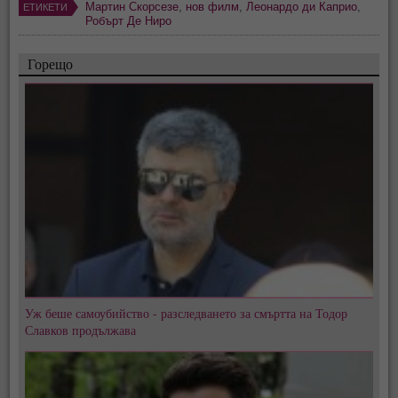
Мартин Скорсезе
,
нов филм
,
Леонардо ди Каприо
,
ЕТИКЕТИ
Робърт Де Ниро
Горещо
Уж беше самоубийство - разследването за смъртта на Тодор
Славков продължава