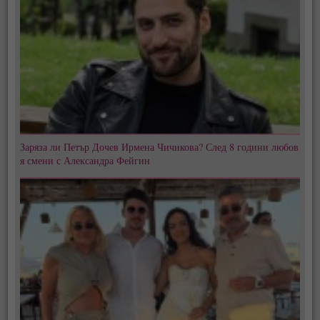
Заряза ли Петър Дочев Ирмена Чичикова? След 8 години любов
я смени с Александра Фейгин