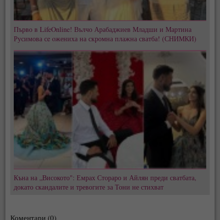
Първо в LifeOnline! Вълчо Арабаджиев Младши и Мартина
Русимова сe oжениха на скромна плажна сватба! (СНИМКИ)
Къна на „Високото": Емрах Стораро и Айлян преди сватбата,
докато скандалите и тревогите за Тони не стихват
Коментари (0)