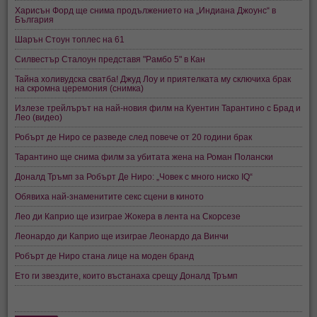
Харисън Форд ще снима продължението на „Индиана Джоунс“ в
България
Шарън Стоун топлес на 61
Силвестър Сталоун представя "Рамбо 5" в Кан
Тайна холивудска сватба! Джуд Лоу и приятелката му сключиха брак
на скромна церемония (снимка)
Излезе трейлърът на най-новия филм на Куентин Тарантино с Брад и
Лео (видео)
Робърт де Ниро се разведе след повече от 20 години брак
Тарантино ще снима филм за убитата жена на Роман Полански
Доналд Тръмп за Робърт Де Ниро: „Човек с много ниско IQ“
Обявиха най-знаменитите секс сцени в киното
Лео ди Каприо ще изиграе Жокера в лента на Скорсезе
Леонардо ди Каприо ще изиграе Леонардо да Винчи
Робърт де Ниро стана лице на моден бранд
Ето ги звездите, които въстанаха срещу Доналд Тръмп