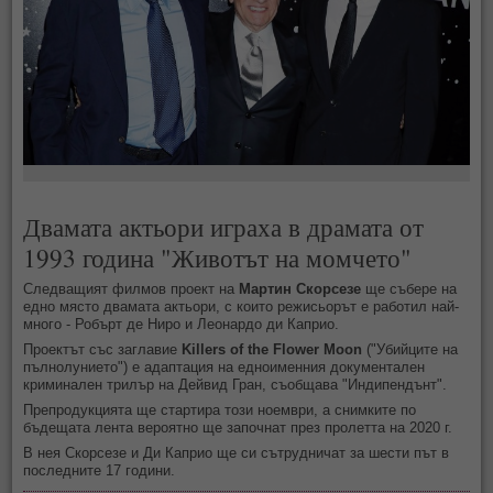
Двамата актьори играха в драмата от
1993 година "Животът на момчето"
Следващият филмов проект на
Мартин Скорсезе
ще събере на
едно място двамата актьори, с които режисьорът е работил най-
много - Робърт де Ниро и Леонардо ди Каприо.
Проектът със заглавие
Killers of the Flower Moon
("Убийците на
пълнолунието") е адаптация на едноименния документален
криминален трилър на Дейвид Гран, съобщава "Индипендънт".
Препродукцията ще стартира този ноември, а снимките по
бъдещата лента вероятно ще започнат през пролетта на 2020 г.
В нея Скорсезе и Ди Каприо ще си сътрудничат за шести път в
последните 17 години.