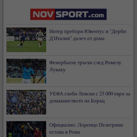
Интер пребори Ювентус в "Дерби
Д'Италия" далеч от дома
Фенербахче тръгва след Ромелу
Лукаку
УЕФА глоби Левски с 23 000 евро за
домакинството на Борац
Официално: Лоренцо Пелегрини
остава в Рома