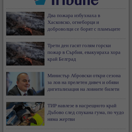
Два пожара избухнаха в
Хасковско, огнеборци и
доброволци се борят с пламъците
Трети ден гасят голям горски
пожар в Сърбия, евакуираха хора
край Белград
Министър Абровски откри сезона
за лов на прелетен дивеч и обяви
дигитализация на ловните билети
ТИР навлезе в насрещното край
Дъбово след спукана гума, по чудо
няма жертви