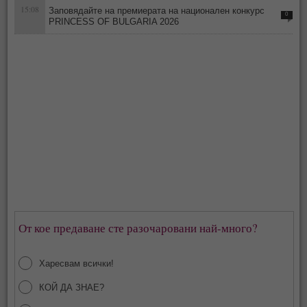
15:08
Заповядайте на премиерата на национален конкурс
0
PRINCESS OF BULGARIA 2026
От кое предаване сте разочаровани най-много?
Харесвам всички!
КОЙ ДА ЗНАЕ?