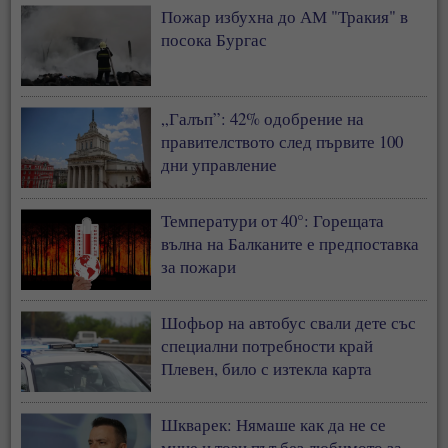
Пожар избухна до АМ "Тракия" в
посока Бургас
„Галъп”: 42% одобрение на
правителството след първите 100
дни управление
Температури от 40°: Горещата
вълна на Балканите е предпоставка
за пожари
Шофьор на автобус свали дете със
специални потребности край
Плевен, било с изтекла карта
Шкварек: Нямаше как да не се
мине и този път без любимото за