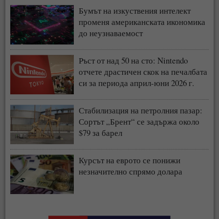
Бумът на изкуствения интелект
променя американската икономика
до неузнаваемост
Ръст от над 50 на сто: Nintendo
отчете драстичен скок на печалбата
си за периода април-юни 2026 г.
Стабилизация на петролния пазар:
Сортът „Брент“ се задържа около
$79 за барел
Курсът на еврото се понижи
незначително спрямо долара