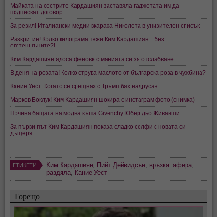
Майката на сестрите Кардашиян заставяла гаджетата им да
подписват договор
За резил! Италиански медии вкараха Николета в унизителен списък
Разкритие! Колко килограма тежи Ким Кардашиян... без
екстеншъните?!
Ким Кардашиян ядоса фенове с манията си за отслабване
В деня на розата! Колко струва маслото от българска роза в чужбина?
Кание Уест: Когато се срещнах с Тръмп бях надрусан
Марков Боклук! Ким Кардашиян шокира с инстаграм фото (снимка)
Почина бащата на модна къща Givenchy Юбер дьо Живанши
За първи път Ким Кардашиян показа сладко селфи с новата си
дъщеря
Ким Кардашиян
,
Пийт Дейвидсън
,
връзка
,
афера
,
ЕТИКЕТИ
раздяла
,
Кание Уест
Горещо