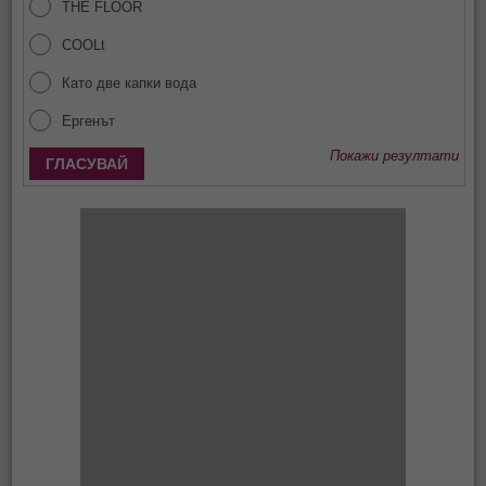
THE FLOOR
COOLt
Като две капки вода
Ергенът
Покажи резултати