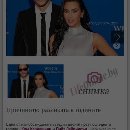
Причините: разликата в годините
Една от най-обсъжданите звездни двойки през последната
година -
Ким Кардашиян
и
Пийт Дейвидсън
- неочаквано се