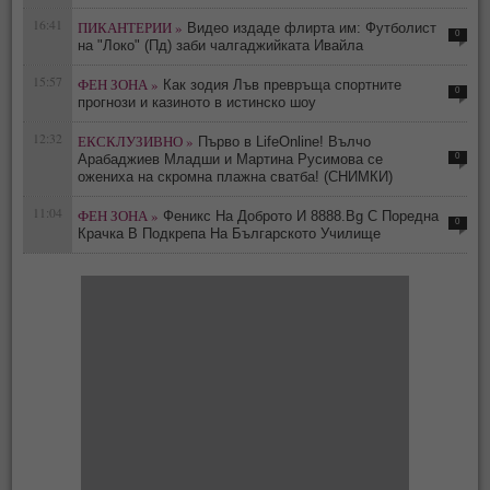
16:41
ПИКАНТЕРИИ »
Видео издаде флирта им: Футболист
0
на "Локо" (Пд) заби чалгаджийката Ивайла
15:57
ФЕН ЗОНА »
Как зодия Лъв превръща спортните
0
прогнози и казиното в истинско шоу
12:32
ЕКСКЛУЗИВНО »
Първо в LifeOnline! Вълчо
0
Арабаджиев Младши и Мартина Русимова сe
oжениха на скромна плажна сватба! (СНИМКИ)
11:04
ФЕН ЗОНА »
Феникс На Доброто И 8888.Bg С Поредна
0
Крачка В Подкрепа На Българското Училище