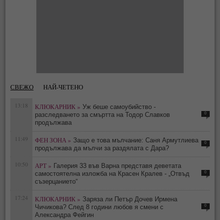
СВЕЖО
НАЙ-ЧЕТЕНО
13:18
КЛЮКАРНИК »
Уж беше самоубийство -
0
разследването за смъртта на Тодор Славков
продължава
11:49
ФЕН ЗОНА »
Защо е това мълчание: Саня Армутлиева
0
продължава да мълчи за раздялата с Дара?
10:50
АРТ »
Галерия 33 във Варна представя деветата
0
самостоятелна изложба на Красен Кралев - „Отвъд
съзерцанието“
17:24
КЛЮКАРНИК »
Заряза ли Петър Дочев Ирмена
0
Чичикова? След 8 години любов я смени с
Александра Фейгин