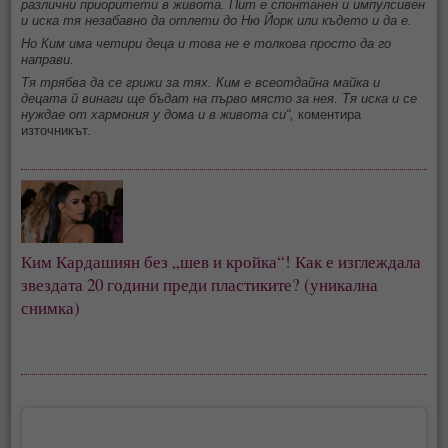
различни приоритети в живота. Пит е спонтанен и импулсивен
и иска тя незабавно да отлети до Ню Йорк или където и да е.
Но Ким има четири деца и това не е толкова просто да го
направи.
Тя трябва да се грижи за тях. Ким е всеотдайна майка и
децата й винаги ще бъдат на първо място за нея. Тя иска и се
нуждае от хармония у дома и в живота си“,
коментира
източникът.
Ким Кардашиян без „шев и кройка“! Как е изглеждала
звездата 20 години преди пластиките? (уникална
снимка)