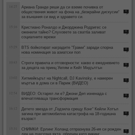
14:27
Ариана Гранде реши да си вземе почивка от
обществения живот на фона на „безкрайни дискусии“
0
за външния си вид и здравето си.
15:16
Кристиано Роналдо и Джорджина Родригес се
оженили тайно? Слуховете за сватба заливат
0
социалните мрежи
15:29
BTS бойкотират наградите "Грами" заради спорна
0
нова номинация за азиатски поп
10:43
Строги правила и отговорности: какво е ежедневието
0
за децата на принц Уилям и Кейт Мидълтън
13:02
Хитмейкърът на Nightcall, DJ Kavinsky, е намерен
0
мъртъв в дома си в Париж (ВИДЕО)
12:54
ВИДЕО: Остарял ли е? Джони Деп изненада с
0
впечатляваща трансформация
16:12
Детето звезда от „Годзила срещу Конг“ Кейли Хотъл
загина при автомобилна катастрофа на 18-годишна
0
възраст
15:31
СНИМКИ: Ерлинг Холанд отпразнува 26-ия си рожден
0
ден на луксозна яхта, облечен като викинг