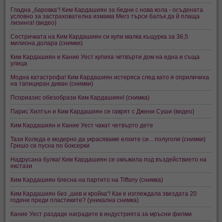
Гладна „баровка“! Ким Кардашиян за бедни с нова кола - осъдената
условно за застрахователна измама Мегз търси балък да й плаща
лизинга! (видео)
Сестричката на Ким Кардашиян си купи малка къщурка за 36,5
милиона долара (снимки)
Ким Кардашиян и Кание Уест купиха четвърти дом на една и съща
улица
Модна катастрофа! Ким Кардашиян истеряса след като я оприличиха
на тапициран диван (снимки)
Псориазис обезобрази Ким Кардашиян! (снимка)
Парис Хилтън и Ким Кардашиян се гаврят с Джени Суши (видео)
Ким Кардашиян и Кание Уест чакат четвърто дете
Тази Коледа е модерно да украсяваме елхите си... полуголи (снимки)
Гришо се пусна по боксерки
Надрусана булка! Ким Кардашиян се омъжила под въздействието на
екстази
Ким Кардашиян блесна на партито на Tiffany (снимка)
Ким Кардашиян без „шев и кройка“! Как е изглеждала звездата 20
години преди пластиките? (уникална снимка)
Кание Уест раздаде наградите в индустрията за мръсни филми