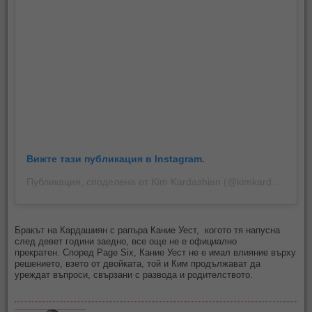
Вижте тази публикация в Instagram.
Публикация, споделена от Kim Kardashian (@kimkardashian)
Бракът на Кардашиян с рапъра Кание Уест, когото тя напусна
след девет години заедно, все още не е официално
прекратен. Според Page Six, Кание Уест не е имал влияние върху
решението, взето от двойката, той и Ким продължават да
уреждат въпроси, свързани с развода и родителството.