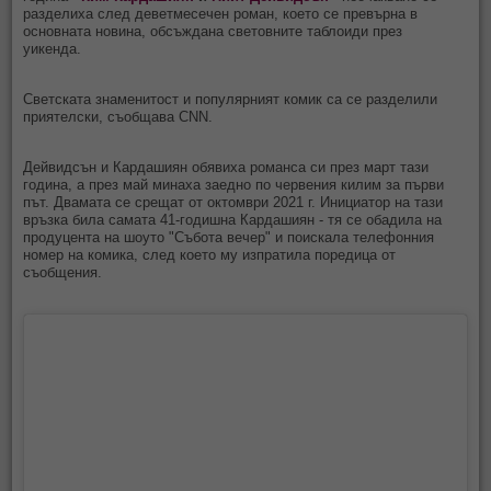
разделиха след деветмесечен роман, което се превърна в
основната новина, обсъждана световните таблоиди през
уикенда.
Светската знаменитост и популярният комик са се разделили
приятелски, съобщава CNN.
Дейвидсън и Кардашиян обявиха романса си през март тази
година, а през май минаха заедно по червения килим за първи
път. Двамата се срещат от октомври 2021 г. Инициатор на тази
връзка била самата 41-годишна Кардашиян - тя се обадила на
продуцента на шоуто "Събота вечер" и поискала телефонния
номер на комика, след което му изпратила поредица от
съобщения.