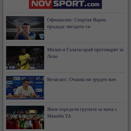
Официално: Спартак Варна
продаде звездата си
Милан и Галатасарай преговарят за
Леао
Веласкес: Очаква ни труден мач
Янев определи групата за мача с
Макаби ТА