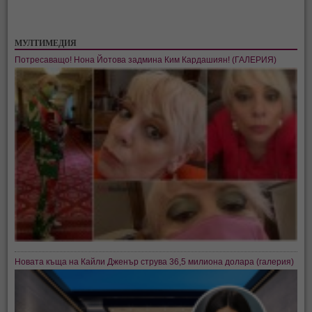
МУЛТИМЕДИЯ
Потресаващо! Нона Йотова задмина Ким Кардашиян! (ГАЛЕРИЯ)
Новата къща на Кайли Дженър струва 36,5 милиона долара (галерия)