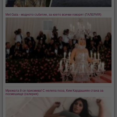
Met Gala - модното събитие, за което всички говорят (ГАЛЕРИЯ)
Мрежата й се присмива! С нелепа поза, Ким Кардашиян стана за
посмешище (галерия)