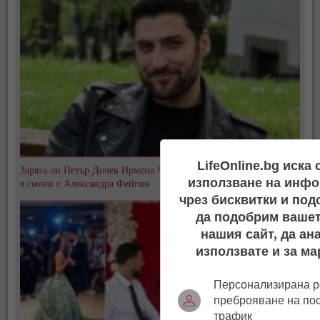
LifeOnline.bg иска
Заряза ли Петър Дочев Ирмена Чичикова? След 8 години любов
използване на инфо
я смени с Александра Фейгин
чрез бисквитки и под
да подобрим вашет
нашия сайт, да ан
използвате и за ма
Персонализирана р
преброяване на по
трафик