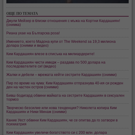
ОЩЕ ПО ТЕМАТА
Джули Мейзер в близки отношения с мъжа на Кортни Кардашиян!
(снимка)
Риана ухае на Българска роза!
Имението, което Мадона купи от The Weekend за 19,3 милиона
долара (снимки и видео)
Ким Кардашиян влезе в списъка на милиардерите!
Ким Кардашиян чисти имидж – раздава по 500 долара на
последователите си! (видео)
Жалки и дебели – мрежата хейти сестрите Кардашиян (снимки)
Пир по време на чума: Ким Кардашиян отпразнува 40-ия си рожден
ден на частен остров (снимки)
Бивш бодигард обвини майката на сестрите Кардашиян в сексуален
тормоз
Творческо безсилие или нова тенденция? Николета копира Ким
Кардашиян и Ники Минаж (снимки)
Кание Уест обвини Ким Кардашиян, че се опитва да го затвори в
психиатрия
Ким Кардашиян увеличи богатството си с 200 млн. долара