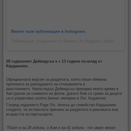
Вижте тази публикация в Instagram.
Публикация, споделена от Akşam Life Magazin (@aksamlife)
28 годишният Дейвидсън е с 13 години по-млад от
Кардашиян.
Официалната версия за раздялата, която беше обявена:
причината за разпадането на отношенията е
разстоянието. Напоследък Дейвидсън прекарва много време в
Австралия за снимките на филм, докато Ким се грижи за децата
си и управлява своята бизнес империя в Лос Анджелис.
Според изданието Page Six, близък до семейство Кардашиян
споделя, че истинската причина за раздялата е разликата във
възрастта на партньорите.
"Пийт е на 28 години, а Ким е на 41 години - те имат много