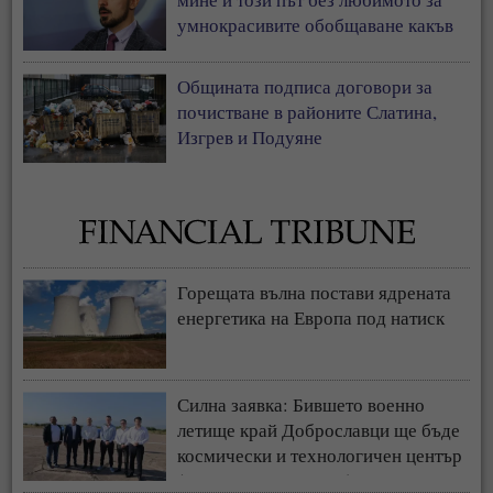
умнокрасивите обобщаване какъв
прост, дивашки народ от
антисемити сме българите
Общината подписа договори за
почистване в районите Слатина,
Изгрев и Подуяне
Горещата вълна постави ядрената
енергетика на Европа под натиск
Силна заявка: Бившето военно
летище край Доброславци ще бъде
космически и технологичен център
(СНИМКИ + ВИДЕО)