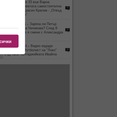
0
АРТ »
Галерия 33 във Варна
представя деветата самостоятелна
0
изложба на Красен Кралев - „Отвъд
съзерцанието“
4
КЛЮКАРНИК »
Заряза ли Петър
Дочев Ирмена Чичикова? След 8
0
години любов я смени с Александра
Фейгин
сички
1
ПИКАНТЕРИИ »
Видео издаде
0
флирта им: Футболист на "Локо"
(Пд) заби чалгаджийката Ивайла