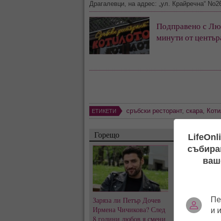
Драгалевци, на адрес: „ул. Крайречна“ No26
Подправено с Люб
минути от център
сръбски ресторант
,
скара
,
Коти
ЕТИКЕТИ
Горещо
LifeOnl
събиран
ваш
Пе
Заряза ли Петър Дочев
Къна на „Висок
Ирмена Чичикова? След
Емрах Стораро
и 
8 години любов я смени
преди сватбата