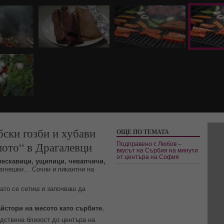
бски гозби и хубави
ОЩЕ ПО ТЕМАТА
лото“ в Драгалевци
Подправено с Любов –
вкусът на Сърбия на минути
от центъра на София
лескавици, ущипици, чевапчичи,
агнешки… Сочни и пикантни на
ато се сетиш и започваш да
йстори на месото като сърбите.
дствена близост до центъра на