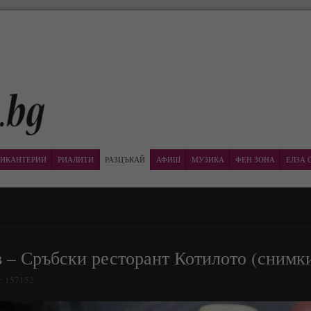
ИКАНТЕРИИ
РИАЛИТИ
РАЗЦЪКАЙ
АФИШ
МУЗИКА
ФЕН ЗОНА
ЕЛЗА 
 – Сръбски ресторант Котилото (снимки
а: 157152