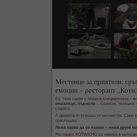
Местенце за приятели, сръ
емоции – ресторант „Коти
Ех, тези сърби с т
ехните специалитети
–
п
вешалици, пържоли
… Свински, телешки, 
скарата.
А аромата го усещаш от километри. Само к
преглъщаш.
Няма какво да се лъжем – няма други ма
Ресторант КОТИЛОТО
се намира в непосре