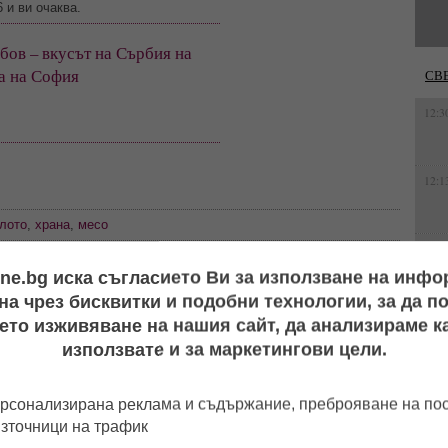
 и ви очаква.
ов – вкусът на Сърбия на
а на София
СВ
12:3
12:1
лото
,
храна
,
месо
12:0
ine.bg иска съгласието Ви за използване на инф
а чрез бисквитки и подобни технологии, за да 
13:1
ето изживяване на нашия сайт, да анализираме ка
използвате и за маркетингови цели.
11:4
рсонализирана реклама и съдържание, преброяване на п
ото":
Видео издаде флирта
Нова жена? Геро стопи
 и Айлян
им: Футболист на
50 кила, подмлади се и
източници на трафик
, докато
"Локо" (Пд) заби
сложи край на 20-