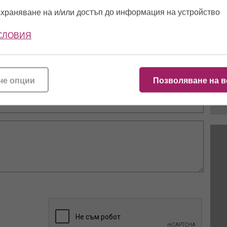
10:5
ревогите
чалгаджийката Ивайла
годишен брак
храняване на и/или достъп до информация на устройство
хват
СЛОВИЯ
17:2
че опции
Позволяване на в
16:4