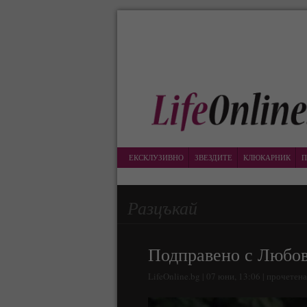
ЕКСКЛУЗИВНО
ЗВЕЗДИТЕ
КЛЮКАРНИК
П
Разцъкай
Подправено с Любов
LifeOnline.bg | 07 юни, 13:06 | прочетен