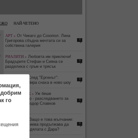
ЕЖО
НАЙ-ЧЕТЕНО
0
АРТ »
От Чикаго до Созопол: Лина
0
Григорова сбъдна мечтата си за
собствена галерия
3
РИАЛИТИ »
Любовта им приключи!
0
Брадърите Стефан и Сияна се
разделиха с гръм и трясък
3
РИАЛИТИ »
След "Ергенът":
0
Свекърва избира снаха в ново шоу
ормация,
подобрим
8
КЛЮКАРНИК »
Уж беше
самоубийство - разследването за
к го
0
смъртта на Тодор Славков
продължава
9
ФЕН ЗОНА »
Защо е това мълчание:
осещения
0
Саня Армутлиева продължава да
мълчи за раздялата с Дара?