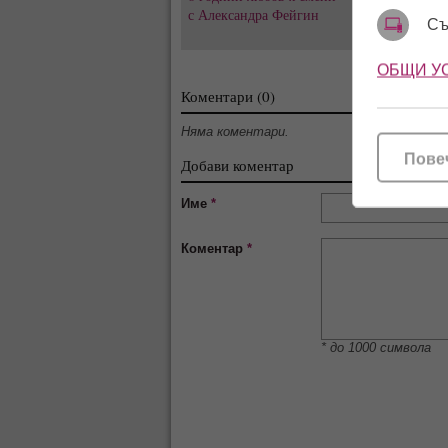
с Александра Фейгин
скандалите и т
Съ
за Тони не сти
ОБЩИ У
Коментари (0)
Няма коментари.
Пове
Добави коментар
Име
*
Коментар
*
* до 1000 символа