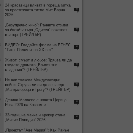
0
24 красавици влизат в гореща битка
за престижната титла Мис Варна
0
2026
1
„Безупречно кино“: Ранните отзиви
за блокбъстъра „Одисея“ показват
0
възторг (ТРЕЙЛЪР)
8
ВИДЕО: Гледайте филма на БГНЕС
0
"Тито: Палачът на ХХ век"
3
Живот, смърт и любов: Трябва ли да
гледате драмата „Брилянтни
0
създания“? (ТРЕЙЛЪР)
4
Не чак толкова Междузвездни
войни: Струва ли си да се гледа
0
„Мандалореца и Грогу“? (ТРЕЙЛЪР)
3
Деница Малчева е новата Царица
0
Роза 2026 на Казанлък
4
33-годишна майка и брокер стана
0
„Мисис Пловдив“ 2026
1
„Проектът "Аве Мария"“: Как Райън