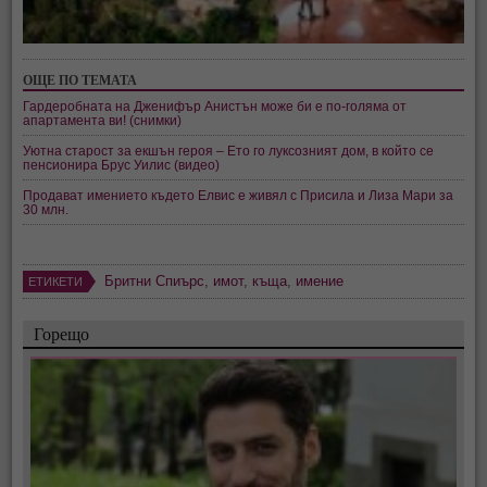
ОЩЕ ПО ТЕМАТА
Гардеробната на Дженифър Анистън може би е по-голяма от
апартамента ви! (снимки)
Уютна старост за екшън героя – Ето го луксозният дом, в който се
пенсионира Брус Уилис (видео)
Продават имението където Елвис е живял с Присила и Лиза Мари за
30 млн.
Бритни Спиърс
,
имот
,
къща
,
имение
ЕТИКЕТИ
Горещо