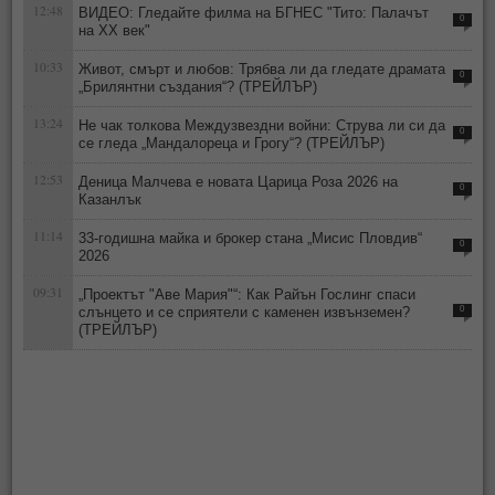
12:48
ВИДЕО: Гледайте филма на БГНЕС "Тито: Палачът
0
на ХХ век"
10:33
Живот, смърт и любов: Трябва ли да гледате драмата
0
„Брилянтни създания“? (ТРЕЙЛЪР)
13:24
Не чак толкова Междузвездни войни: Струва ли си да
0
се гледа „Мандалореца и Грогу“? (ТРЕЙЛЪР)
12:53
Деница Малчева е новата Царица Роза 2026 на
0
Казанлък
11:14
33-годишна майка и брокер стана „Мисис Пловдив“
0
2026
09:31
„Проектът "Аве Мария"“: Как Райън Гослинг спаси
слънцето и се сприятели с каменен извънземен?
0
(ТРЕЙЛЪР)