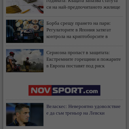
годината: Къщата запазва статута
си на най-предпочитаното жилище
у нас
Борба срещу прането на пари:
Регулаторите в Япония затягат
контрола на криптоборсите в
страната
Сериозна пропаст в защитата:
Екстремните горещини и пожарите
в Европа поставят под риск
застрахователния модел
Веласкес: Невероятно удоволствие
е да съм треньор на Левски