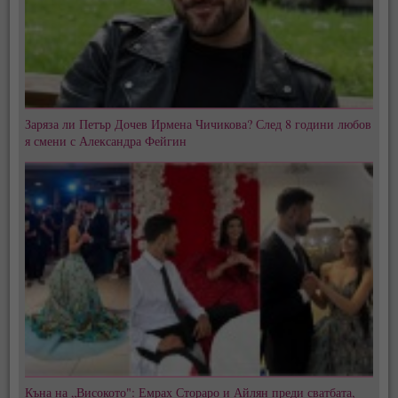
Заряза ли Петър Дочев Ирмена Чичикова? След 8 години любов
я смени с Александра Фейгин
Къна на „Високото": Емрах Стораро и Айлян преди сватбата,