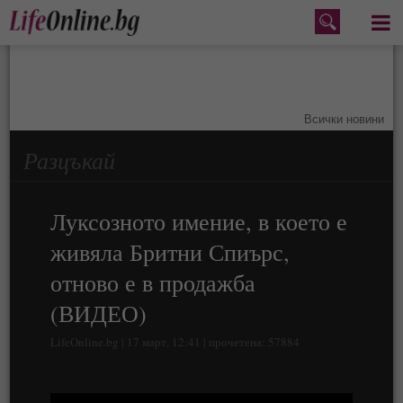
Меню
Всички новини
Разцъкай
Луксозното имение, в което е
живяла Бритни Спиърс,
отново е в продажба
(ВИДЕО)
LifeOnline.bg | 17 март, 12:41 | прочетена: 57884