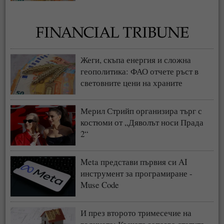
Жеги, скъпа енергия и сложна
геополитика: ФАО отчете ръст в
световните цени на храните
Мерил Стрийп организира търг с
костюми от „Дяволът носи Прада
2“
Meta представи първия си AI
инструмент за програмиране -
Muse Code
И през второто тримесечие на