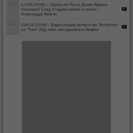
17:24
КЛЮКАРНИК »
Заряза ли Петър Дочев Ирмена
0
Чичикова? След 8 години любов я смени с
Александра Фейгин
16:41
ПИКАНТЕРИИ »
Видео издаде флирта им: Футболист
0
на "Локо" (Пд) заби чалгаджийката Ивайла