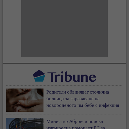
Родители обвиняват столична
болница за заразяване на
новороденото им бебе с инфекция
Министър Абровси поиска
извънредна помощ от ЕС за