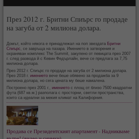
През 2012 г. Бритни Спиърс го продаде
на загуба от 2 милиона долара.
Домът, който някога е принадлежал на поп звездата
Бритни
Спиърс
, се завръща на пазара. Имението в затворения и
охраняван комплекс The Summit, закупено от певицата през 2007
г. след развода й с Кевин Федърлайн, вече се предлага за 7,75
милиона долара.
През 2012 г. Спиърс го продаде на загуба от 2 милиона долара.
През 2018 г.
имението
вече беше обявено за продажба за 9
милиона долара, но сега цената му беше намалена.
Построено през 2001 г.,
имението
с площ от близо 7500 квадратни
фута (687 кв.м.) разполага с просторни, светли пространства,
които са идеални за мекия климат на Калифорния.
Продава се Президентският апартамент - Надникваме
вътре! (видео и снимки)