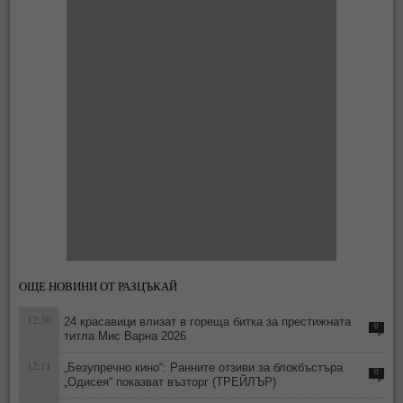
ОЩЕ НОВИНИ ОТ РАЗЦЪКАЙ
12:30
24 красавици влизат в гореща битка за престижната
0
титла Мис Варна 2026
12:11
„Безупречно кино“: Ранните отзиви за блокбъстъра
0
„Одисея“ показват възторг (ТРЕЙЛЪР)