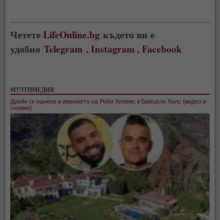
Четете
LifeOnline.bg
където ви е
удобно
Telegram
,
Instagram
,
Facebook
МУЛТИМЕДИЯ
Дрейк се нанесе в имението на Роби Уилямс в Бевърли Хилс (видео и
снимки)