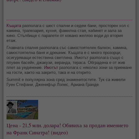
Къщата
разполага с шест спални и седем бани, просторен хол с
камина, трапезария, кухня, фамилна стая, кабинет и зала за
кино. Стълбище с парапети от ковано желязо води до втория
етаж.
Главната спалня разполага със самостоятелен балкон, камина,
самостоятелна баня и дрешник. Къщата е с много прозорци,
осигуряващи естествена светлина. Имотът разполага също с
плувен басейн, джакузи, веранда, тераса. Обградена е от жив
плет за уединение.
Имотът
разполага с няколко зони за приемане
на гости, както на закрито, така и на открито.
Summit е популярна зона сред знаменитостите. Тук са живели
Гуен Стефани, Дженифър Лопес, Ариана Гранде.
Цена - 21,5 млн. долара! Обявиха за продан имението
на Франк Синатра! (видео)