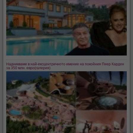
Надникваме в най-ексцентричното имение на покойния Пиер Карден
за 350 млн. евро(галерия)