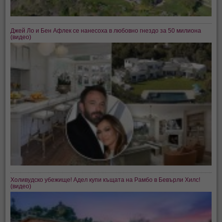
Джей Ло и Бен Афлек се нанесоха в любовно гнездо за 50 милиона
(видео)
Холивудско убежище! Адел купи къщата на Рамбо в Бевърли Хилс!
(видео)