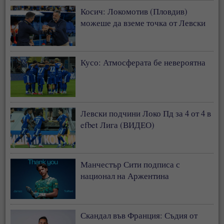
Косич: Локомотив (Пловдив)
можеше да вземе точка от Левски
Кусо: Атмосферата бе невероятна
Левски подчини Локо Пд за 4 от 4 в
efbet Лига (ВИДЕО)
Манчестър Сити подписа с
национал на Аржентина
Скандал във Франция: Съдия от