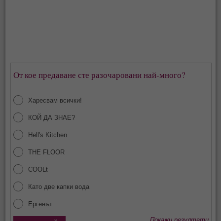
От кое предаване сте разочаровани най-много?
Харесвам всички!
КОЙ ДА ЗНАЕ?
Hell's Kitchen
THE FLOOR
COOLt
Като две капки вода
Ергенът
Покажи резултати