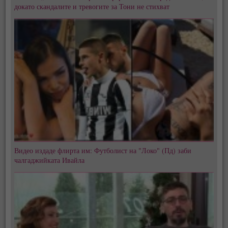
докато скандалите и тревогите за Тони не стихват
Видео издаде флирта им: Футболист на "Локо" (Пд) заби
чалгаджийката Ивайла