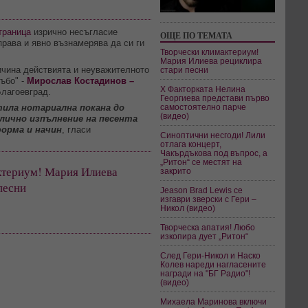
траница
изрично несъгласие
ОЩЕ ПО ТЕМАТА
права и явно възнамерява да си ги
Творчески климактериум!
Мария Илиева рециклира
ричина действията и неуважителното
стари песни
ъбо" -
Мирослав Костадинов –
Х Факторката Нелина
Благоевград.
Георгиева представи първо
самостоятелно парче
атила нотариална покана до
(видео)
блично изпълнение на песента
форма и начин
, гласи
Синоптични несгоди! Лили
отлага концерт,
Чакърдъкова под въпрос, а
„Ритон“ се местят на
ктериум! Мария Илиева
закрито
песни
Jeason Brad Lewis се
изгаври зверски с Гери –
Никол (видео)
Творческа апатия! Любо
изкопира дует „Ритон“
След Гери-Никол и Наско
Колев нареди нагласените
награди на "БГ Радио"!
(видео)
Михаела Маринова включи