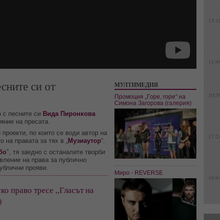
13:1
11:4
сните си от
МУЛТИМЕДИЯ
10:5
Промоция „Горе, горе“ на
Симона Загорова (галерия)
о с песните си
Вида Пиронкова
ояние на пресата.
 проекти, по които се води автор на
17:2
 на правата за тях в „
Музиаутор
“.
бо
", тя заедно с останалите творби
авление на права за публично
публични прояви.
Миро - REVERSE
16:4
ко право тресе „Гласът на
)