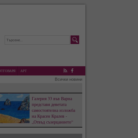
ОТГОВАРЯ
АРТ
RSS
Facebook
Всички новини
Галерия 33 във Варна
представя деветата
самостоятелна изложба
на Красен Кралев -
„Отвъд съзерцанието“