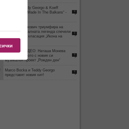
2
Тандема Teddy Georgo & Koeff
предствиха “Made In The Balkans“ -
0
Part 1
9
Драгана Миркович триумфира на
върха: музикалната легенда спечели
0
престижната класация „Икона на
музиката“
сички
2
ГОРЕЩО ВИДЕО: Наташа Монева
стартира лятото с новия си
0
музикален проект „Рожден ден“
2
Marco Bocka и Teddy Georgo
0
представят новия хит!