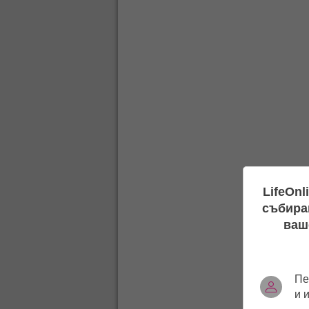
LifeOnl
събиран
ваш
Пе
и 