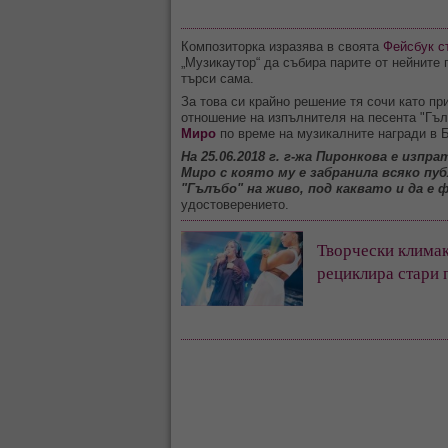
Композиторка изразява в своята
Фейсбук с
„Музикаутор“ да събира парите от нейните 
търси сама.
За това си крайно решение тя сочи като п
отношение на изпълнителя на песента "Гъл
Миро
по време на музикалните награди в 
На 25.06.2018 г. г-жа Пиронкова е изпр
Миро с която му е забранила всяко пу
"Гълъбо" на живо, под каквато и да е 
удостоверението.
Творчески клима
рециклира стари 