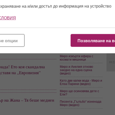
в защита на Истанбулската
конвенция
храняване на и/или достъп до информация на устройство
12:0
Графа, Миро и Джена с нови
парчета (видео)
СЛОВИЯ
Васил Найденов, Миро и
10:3
Тони Димитрова ще пеят на
сватбата на Волен Сидеров
Миро се оказа заврян зет,
издържа го жена му
че опции
Позволяване на в
13:1
Миро подшушна за връзката
си с Веско Маринов
Миро изкърти ефира с
космати мишници
10:2
нада! Ето коя скандална
Миро и Анелия отново
заедно на една сцена
дставя на „Евровизия“
(видео)
Като две капки вода - Миро и
Елза Парини (видео)
Миро ще осиновява дете с
Ели?
р на Жана – Тя беше медиен
Песента „Гълъбо“ изненада
Миро (видео)