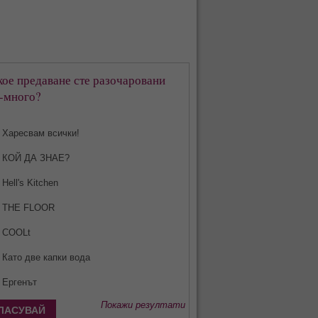
кое предаване сте разочаровани
-много?
Харесвам всички!
КОЙ ДА ЗНАЕ?
Hell's Kitchen
THE FLOOR
COOLt
Като две капки вода
Ергенът
Покажи резултати