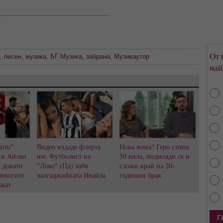
От 
,
песен
,
музика
,
БГ Музика
,
забрана
,
Музикаутор
най
ото":
Видео издаде флирта
Нова жена? Геро стопи
 и Айлян
им: Футболист на
50 кила, подмлади се и
, докато
"Локо" (Пд) заби
сложи край на 20-
ревогите
чалгаджийката Ивайла
годишен брак
хват