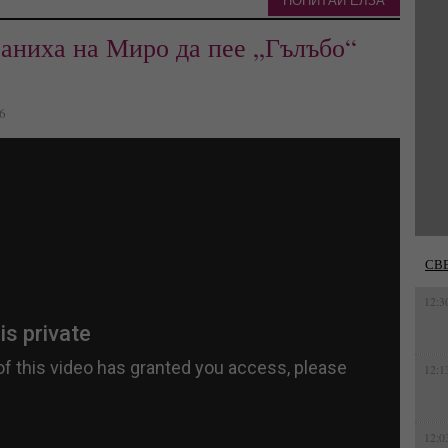
ПОПИТАЙ ЕЛЗА
раниха на Миро да пее „Гълъбо“
76
СВ
12:3
12:1
12:0