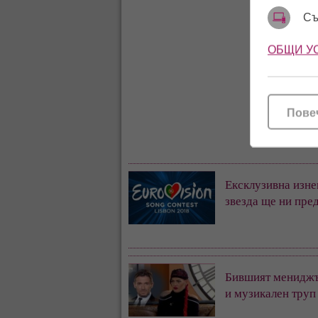
Съ
ОБЩИ У
Пове
Ексклузивна изне
звезда ще ни пре
Бившият мениджъ
и музикален труп