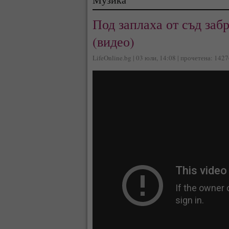
Под заплаха от съд заб
(видео)
LifeOnline.bg | 03 юли, 14:08 | прочетена: 142