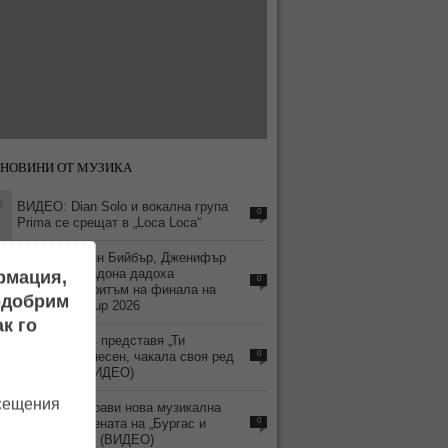
НОВИНИ ОТ МУЗИКА
9
ВИДЕО: Dian Solo и вокална група
0
Prima се срещат в „Loca Loca“
2
BTS, Джъстин Бийбър, Дженифър
Хъдсън и Мадона дадоха
ормация,
0
музикалния ритъм на финала на
подобрим
FIFA World Cup 2026
к го
8
Дамян Попов представя „Ти
решаваш“ – песен, чакала своя ред
0
15 години (ВИДЕО)
осещения
5
Северин направи нова музикална
заявка на сцената на „Бургас и
0
морето 2026“ (ВИДЕО)