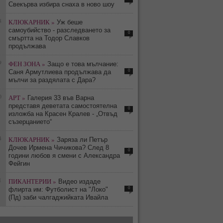
Свекърва избира снаха в ново шоу
8
КЛЮКАРНИК »
Уж беше
самоубийство - разследването за
0
смъртта на Тодор Славков
продължава
9
ФЕН ЗОНА »
Защо е това мълчание:
0
Саня Армутлиева продължава да
мълчи за раздялата с Дара?
0
АРТ »
Галерия 33 във Варна
представя деветата самостоятелна
0
изложба на Красен Кралев - „Отвъд
съзерцанието“
4
КЛЮКАРНИК »
Заряза ли Петър
Дочев Ирмена Чичикова? След 8
0
години любов я смени с Александра
Фейгин
1
ПИКАНТЕРИИ »
Видео издаде
0
флирта им: Футболист на "Локо"
(Пд) заби чалгаджийката Ивайла