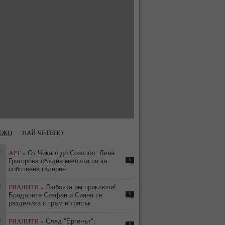
ЕЖО
НАЙ-ЧЕТЕНО
0
АРТ »
От Чикаго до Созопол: Лина
0
Григорова сбъдна мечтата си за
собствена галерия
3
РИАЛИТИ »
Любовта им приключи!
0
Брадърите Стефан и Сияна се
разделиха с гръм и трясък
3
РИАЛИТИ »
След "Ергенът":
0