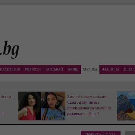
ИКАНТЕРИИ
РИАЛИТИ
РАЗЦЪКАЙ
АФИШ
МУЗИКА
ФЕН ЗОНА
ЕЛЗА 
йство -
Защо е това мълчание:
Саня Армутлиева
р
продължава да мълчи за
жава
раздялата с Дара?