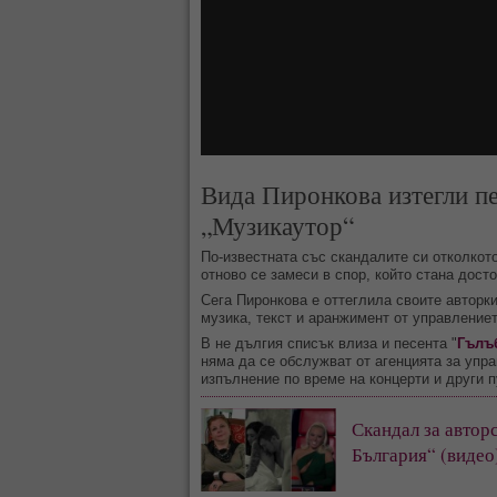
Вида Пиронкова изтегли пе
„Музикаутор“
По-известната със скандалите си отколкот
отново се замеси в спор, който стана дост
Сега Пиронкова е оттеглила своите авторки
музика, текст и аранжимент от управлението
В не дългия списък влиза и песента "
Гълъ
няма да се обслужват от агенцията за упр
изпълнение по време на концерти и други 
Скандал за авторс
България“ (видео