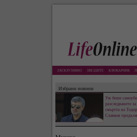
ЕКСКЛУЗИВНО
ЗВЕЗДИТЕ
КЛЮКАРНИК
П
Избрани новини
Уж беше самоуби
разследването за
смъртта на Тодо
Славков продъл
Музика