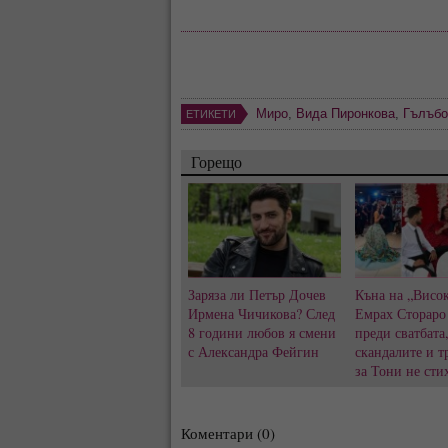
Миро
,
Вида Пиронкова
,
Гълъбо
ЕТИКЕТИ
Горещо
Заряза ли Петър Дочев
Къна на „Висок
Ирмена Чичикова? След
Емрах Стораро
8 години любов я смени
преди сватбата
с Александра Фейгин
скандалите и т
за Тони не сти
Коментари (0)