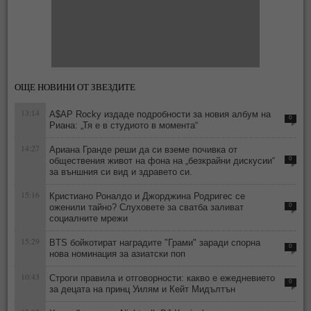
ОЩЕ НОВИНИ ОТ ЗВЕЗДИТЕ
13:14
A$AP Rocky издаде подробности за новия албум на
0
Риана: „Тя е в студиото в момента“
14:27
Ариана Гранде реши да си вземе почивка от
обществения живот на фона на „безкрайни дискусии“
0
за външния си вид и здравето си.
15:16
Кристиано Роналдо и Джорджина Родригес се
оженили тайно? Слуховете за сватба заливат
0
социалните мрежи
15:29
BTS бойкотират наградите "Грами" заради спорна
0
нова номинация за азиатски поп
10:43
Строги правила и отговорности: какво е ежедневието
0
за децата на принц Уилям и Кейт Мидълтън