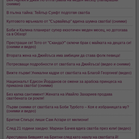
снимки)
В пълна тайна: Тейлър Суифт подготвя сватба
Култовото мрънкало от "Сървайвър" вдигна шумна сватба! (снимки)
Боби и Калина планират супер екзотичен меден месец, но дотогава
са в Обзор!
Престраши се! Тото от "СкандаУ" сключи брак с майката на децата си!
(снимки и видео)
Втората жена на Джийзъса има амбиции да става фолк певица!
Потресващи подробности от сватбата на Джийзъса! (видео и снимки)
Вижте първи! Уникални кадри от сватбата на Благой Георгиев! (видео)
Националът Едисон Йорданов се ожени за арабска принцеса на
приказна сватба! (снимки)
Без капка сантимент! Жената на Ивайло Захариев продава
сватбената си рокля!
Първи снимки от сватбата на Боби Турбото – Коя е избраницата му?
(снимки и видео)
Бритни Спиърс лиши Сам Асгари от милиони!
След 21 години заедно: Мариан Бачев вдига сватба през юли! (видео)
Арестуваха бившият на Бритни след като нахлу на сватбата й!