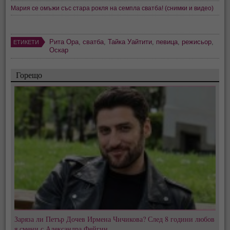
Мария се омъжи със стара рокля на семпла сватба! (снимки и видео)
Рита Ора
,
сватба
,
Тайка Уайтити
,
певица
,
режисьор
,
ЕТИКЕТИ
Оскар
Горещо
Заряза ли Петър Дочев Ирмена Чичикова? След 8 години любов
я смени с Александра Фейгин