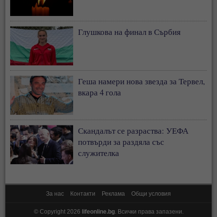
Глушкова на финал в Сърбия
Геша намери нова звезда за Тервел,
вкара 4 гола
Скандалът се разраства: УЕФА
потвърди за раздяла със
служителка
За нас
Контакти
Реклама
Общи условия
© Copyright 2026
lifeonline.bg
. Всички права запазени.