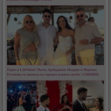
Първо в LifeOnline! Вълчо Арабаджиев Младши и Мартина
Русимова сe oжениха на скромна плажна сватба! (СНИМКИ)