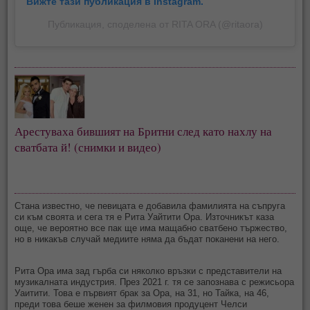
Вижте тази публикация в Instagram.
Публикация, споделена от RITA ORA (@ritaora)
Арестуваха бившият на Бритни след като нахлу на
сватбата й! (снимки и видео)
Стана известно, че певицата е добавила фамилията на съпруга
си към своята и сега тя е Рита Уайтити Ора. Източникът каза
още, че вероятно все пак ще има мащабно сватбено тържество,
но в никакъв случай медиите няма да бъдат поканени на него.
Рита Ора има зад гърба си няколко връзки с представители на
музикалната индустрия. През 2021 г. тя се запознава с режисьора
Уаитити. Това е първият брак за Ора, на 31, но Тайка, на 46,
преди това беше женен за филмовия продуцент Челси