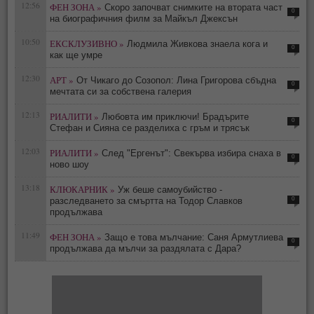
12:56
ФЕН ЗОНА »
Скоро започват снимките на втората част
0
на биографичния филм за Майкъл Джексън
10:50
ЕКСКЛУЗИВНО »
Людмила Живкова знаела кога и
0
как ще умре
12:30
АРТ »
От Чикаго до Созопол: Лина Григорова сбъдна
0
мечтата си за собствена галерия
12:13
РИАЛИТИ »
Любовта им приключи! Брадърите
0
Стефан и Сияна се разделиха с гръм и трясък
12:03
РИАЛИТИ »
След "Ергенът": Свекърва избира снаха в
0
ново шоу
13:18
КЛЮКАРНИК »
Уж беше самоубийство -
0
разследването за смъртта на Тодор Славков
продължава
11:49
ФЕН ЗОНА »
Защо е това мълчание: Саня Армутлиева
0
продължава да мълчи за раздялата с Дара?