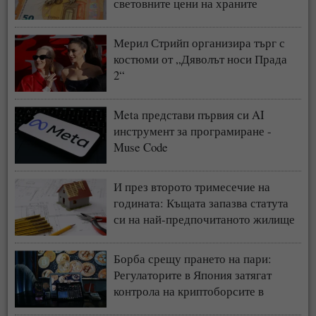
световните цени на храните
Мерил Стрийп организира търг с
костюми от „Дяволът носи Прада
2“
Meta представи първия си AI
инструмент за програмиране -
Muse Code
И през второто тримесечие на
годината: Къщата запазва статута
си на най-предпочитаното жилище
у нас
Борба срещу прането на пари:
Регулаторите в Япония затягат
контрола на криптоборсите в
страната