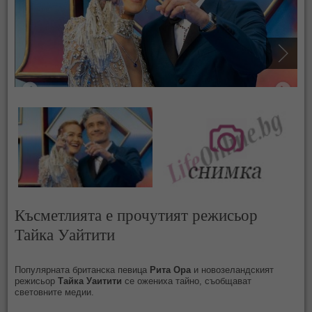
Късметлията е прочутият режисьор
Тайка Уайтити
Популярната британска певица
Рита Ора
и новозеландският
режисьор
Тайка Уаитити
се ожениха тайно, съобщават
световните медии.