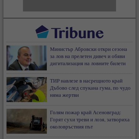
Министър Абровски откри сезона
за лов на прелетен дивеч и обяви
дигитализация на ловните билети
ТИР навлезе в насрещното край
Дъбово след спукана гума, по чудо
няма жертви
Голям пожар край Асеновград:
Горят сухи треви и лозя, затвориха
околовръстния път