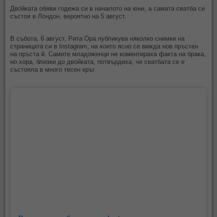
Двойката обяви годежа си в началото на юни, а самата сватба се
състоя в Лондон, вероятно на 5 август.
В събота, 6 август, Рита Ора публикува няколко снимки на
страницата си в Instagram, на които ясно се вижда нов пръстен
на пръста й. Самите младоженци не коментираха факта на брака,
но хора, близки до двойката, потвърдиха, че сватбата се е
състояла в много тесен кръг.