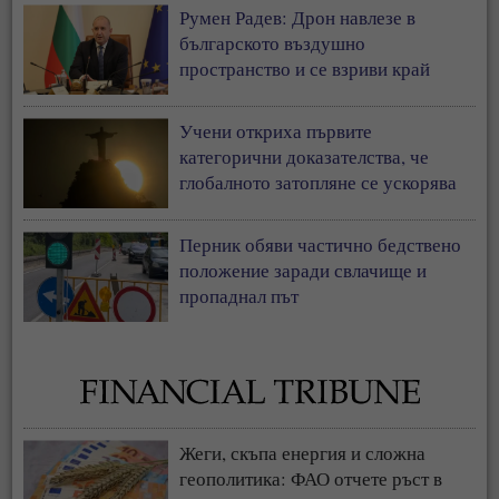
Румен Радев: Дрон навлезе в
българското въздушно
пространство и се взриви край
границата с Румъния
Учени откриха първите
категорични доказателства, че
глобалното затопляне се ускорява
Перник обяви частично бедствено
положение заради свлачище и
пропаднал път
Жеги, скъпа енергия и сложна
геополитика: ФАО отчете ръст в