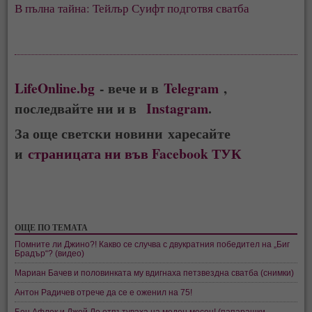
В пълна тайна: Тейлър Суифт подготвя сватба
LifeOnline.bg
- вече и в
Telegram
,
последвайте ни и в
Instagram
.
За още светски новини харесайте
и
страницата ни във Facebook ТУК
ОЩЕ ПО ТЕМАТА
Помните ли Джино?! Какво се случва с двукратния победител на „Биг
Брадър“? (видео)
Мариан Бачев и половинката му вдигнаха петзвездна сватба (снимки)
Антон Радичев отрече да се е оженил на 75!
Бен Афлек и Джей Ло отпътуваха на меден месец! (папарашки