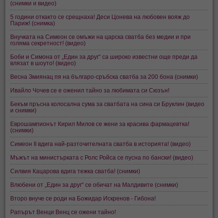
(снимки и видео)
5 години откакто се срещнаха! Деси Цонева на любовен вояж до
Париж! (снимка)
Внучката на Симеон се омъжи на царска сватба без медии и при
голяма секретност! (видео)
Боби и Симона от „Един за друг“ са широко известни още преди да
влязат в шоуто! (видео)
Весна Змиянац пя на българо-сръбска сватба за 200 бона (снимки)
Ивайло Чочев се е оженил тайно за любимата си Сюзън!
Бекъм пръсна колосална сума за сватбата на сина си Бруклин (видео
и снимки)
Еврошампионът Кирил Милов се жени за красива фармацевтка!
(снимки)
Симеон II вдига най-разточителната сватба в историята! (видео)
Мъжът на министърката с Ролс Ройса се пусна по бански! (видео)
Силвия Кацарова вдига тежка сватба! (снимки)
Влюбени от „Един за друг“ се обичат на Малдивите (снимки)
Второ внуче се роди на Божидар Искренов - Гибона!
Рапърът Венци Венц се ожени тайно!