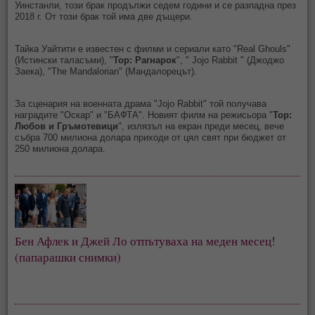
Уинстанли, този брак продължи седем години и се разпадна през
2018 г. От този брак той има две дъщери.
Тайка Уайтити е известен с филми и сериали като "Real Ghouls"
(Истински таласъми), "
Тор: Рагнарок
", " Jojo Rabbit " (Джоджо
Заека), "The Mandalorian" (Мандалорецът).
За сценария на военната драма "Jojo Rabbit" той получава
наградите "Оскар" и "БАФТА". Новият филм на режисьора "
Тор:
Любов и Гръмотевици
", излязъл на екран преди месец, вече
събра 700 милиона долара приходи от цял свят при бюджет от
250 милиона долара.
Бен Афлек и Джей Ло отпътуваха на меден месец!
(папарашки снимки)