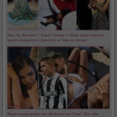
Къна на „Високото": Емрах Стораро и Айлян преди сватбата,
докато скандалите и тревогите за Тони не стихват
Видео издаде флирта им: Футболист на "Локо" (Пд) заби