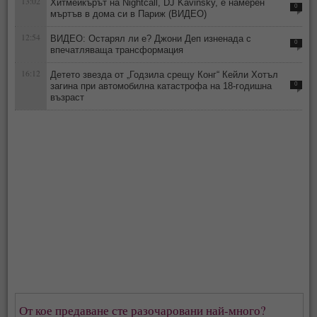
13:02
Хитмейкърът на Nightcall, DJ Kavinsky, е намерен
0
мъртъв в дома си в Париж (ВИДЕО)
12:54
ВИДЕО: Остарял ли е? Джони Деп изненада с
0
впечатляваща трансформация
16:12
Детето звезда от „Годзила срещу Конг“ Кейли Хотъл
загина при автомобилна катастрофа на 18-годишна
0
възраст
От кое предаване сте разочаровани най-много?