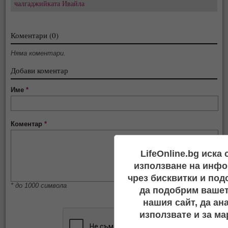
чалгаджийката Ивайла
Коментари (0)
Няма коментари.
Добави коментар
Име
*
Коментар
*
LifeOnline.bg иска
използване на инфо
чрез бисквитки и под
* до 1000 символа
да подобрим вашет
нашия сайт, да ан
използвате и за ма