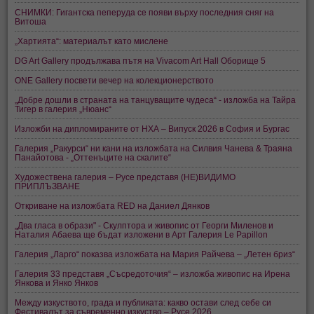
СНИМКИ: Гигантска пеперуда се появи върху последния сняг на
Витоша
„Хартията“: материалът като мислене
DG Art Gallery продължава пътя на Vivacom Art Hall Оборище 5
ONE Gallery посвети вечер на колекционерството
„Добре дошли в страната на танцуващите чудеса“ - изложба на Тайра
Тигер в галерия „Нюанс“
Изложби на дипломираните от НХА – Випуск 2026 в София и Бургас
Галерия „Ракурси“ ни кани на изложбата на Силвия Чанева & Траяна
Панайотова - „Оттенъците на скалите“
Художествена галерия – Русе представя (НЕ)ВИДИМО
ПРИПЛЪЗВАНЕ
Откриване на изложбата RED на Даниел Дянков
„Два гласа в образи" - Скулптора и живопис от Георги Миленов и
Наталия Абаева ще бъдат изложени в Арт Галерия Le Papillon
Галерия „Ларго“ показва изложбата на Мария Райчева – „Летен бриз“
Галерия 33 представя „Съсредоточия“ – изложба живопис на Ирена
Янкова и Янко Янков
Между изкуството, града и публиката: какво остави след себе си
Фестивалът за съвременно изкуство – Русе 2026