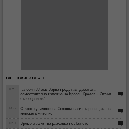
ОЩЕ НОВИНИ ОТ АРТ
10:50
Галерия 33 във Варна представя деветата
самостоятелна изложба на Красен Кралев - „Отвъд
0
съзерцанието“
14:49
Старото училище на Созопол пази съкровищата на
0
морската живопис
18:11
Време е за лятна разходка по Ларгото
0