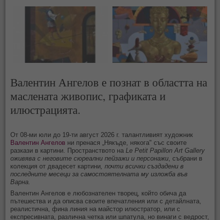
Валентин Ангелов е познат в областта на
маслената живопис, графиката и
илюстрацията.
От 08-ми юли до 19-ти август 2026 г. талантливият художник
Валентин Ангелов
ни пренася „Някъде, някога" със своите
разкази в картини. Пространството на
Le Petit Papillon Art Gallery
оживява с неговите сюреални пейзажи и персонажи
, събрани в
колекция от двадесет картини
, почти всички създадени в
последните месеци за самостоятелната му изложба във
Варна.
Валентин Ангелов е любознателен творец, който обича да
пътешества и да описва своите впечатления или с детайлната,
реалистична, фина линия на майстор илюстратор, или с
експресивната, различна четка или шпатула, но винаги с ведрост,