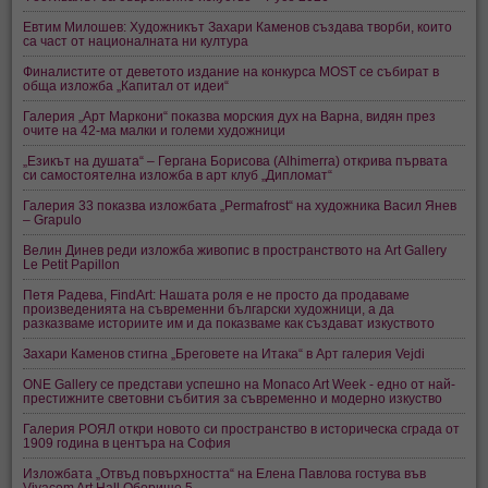
Евтим Милошев: Художникът Захари Каменов създава творби, които
са част от националната ни култура
Финалистите от деветото издание на конкурса MOST се събират в
обща изложба „Капитал от идеи“
Галерия „Арт Маркони“ показва морския дух на Варна, видян през
очите на 42-ма малки и големи художници
„Езикът на душата“ – Гергана Борисова (Alhimerra) открива първата
си самостоятелна изложба в арт клуб „Дипломат“
Галерия 33 показва изложбата „Permafrost“ на художника Васил Янев
– Grapulo
Велин Динев реди изложба живопис в пространството на Art Gallery
Le Petit Papillon
Петя Радева, FindArt: Нашата роля е не просто да продаваме
произведенията на съвременни български художници, а да
разказваме историите им и да показваме как създават изкуството
Захари Каменов стигна „Бреговете на Итака“ в Арт галерия Vejdi
ONE Gallery се представи успешно на Monaco Art Week - едно от най-
престижните световни събития за съвременно и модерно изкуство
Галерия РОЯЛ откри новото си пространство в историческа сграда от
1909 година в центъра на София
Изложбата „Отвъд повърхността“ на Елена Павлова гостува във
Vivacom Art Hall Оборище 5