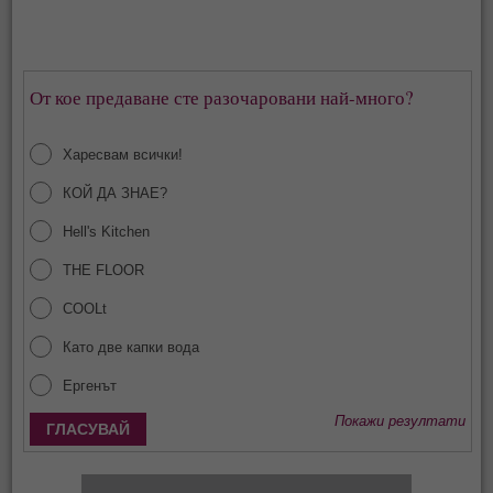
От кое предаване сте разочаровани най-много?
Харесвам всички!
КОЙ ДА ЗНАЕ?
Hell's Kitchen
THE FLOOR
COOLt
Като две капки вода
Ергенът
Покажи резултати