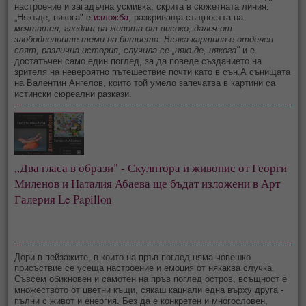
настроение и загадъчна усмивка, скрита в сюжетната линия.
„Някъде, някога" е
изложба
, разкриваща същността на
мечтател, гледащ на живота от високо, далеч от
злободневните теми на битието. Всяка картина е отделен
свят, различна история, случила се „някъде, някога"
и е
достатъчен само един поглед, за да поведе създанието на
зрителя на невероятно пътешествие почти като в сън.А сънищата
на Валентин Ангелов, които той умело запечатва в картини са
истински сюреални разкази.
„Два гласа в образи" - Скулптора и живопис от Георги
Миленов и Наталия Абаева ще бъдат изложени в Арт
Галерия Le Papillon
Дори в пейзажите, в които на пръв поглед няма човешко
присъствие се усеща настроение и емоция от някаква случка.
Съвсем обикновен и самотен на пръв поглед остров, всъщност е
множеството от цветни къщи, сякаш кацнали една върху друга -
пълни с живот и енергия. Без да е конкретен и многословен,