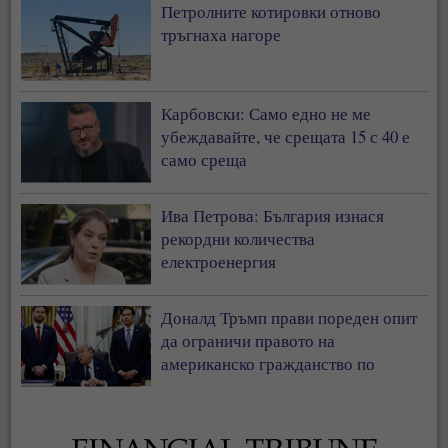
Петролните котировки отново
тръгнаха нагоре
Карбовски: Само едно не ме
убеждавайте, че срещата 15 с 40 е
само среща
Ива Петрова: България изнася
рекордни количества
електроенергия
Доналд Тръмп прави пореден опит
да ограничи правото на
американско гражданство по
рождение