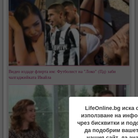
Видео издаде флирта им: Футболист на "Локо" (Пд) заби
чалгаджийката Ивайла
LifeOnline.bg иска
използване на инфо
чрез бисквитки и под
да подобрим вашет
нашия сайт, да ан