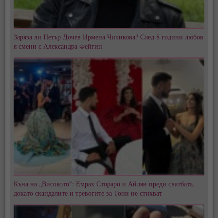
Заряза ли Петър Дочев Ирмена Чичикова? След 8 години любов
я смени с Александра Фейгин
Къна на „Високото": Емрах Стораро и Айлян преди сватбата,
докато скандалите и тревогите за Тони не стихват