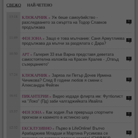
СВЕЖО
НАЙ-ЧЕТЕНО
13:18
КЛЮКАРНИК »
Уж беше самоубийство -
0
разследването за смъртта на Тодор Славков
продължава
11:49
ФЕН ЗОНА »
Защо е това мълчание: Саня Армутлиева
0
продължава да мълчи за раздялата с Дара?
10:50
АРТ »
Галерия 33 във Варна представя деветата
0
самостоятелна изложба на Красен Кралев - „Отвъд
съзерцанието“
17:24
КЛЮКАРНИК »
Заряза ли Петър Дочев Ирмена
0
Чичикова? След 8 години любов я смени с
Александра Фейгин
16:41
ПИКАНТЕРИИ »
Видео издаде флирта им: Футболист
0
на "Локо" (Пд) заби чалгаджийката Ивайла
15:57
ФЕН ЗОНА »
Как зодия Лъв превръща спортните
0
прогнози и казиното в истинско шоу
12:32
ЕКСКЛУЗИВНО »
Първо в LifeOnline! Вълчо
0
Арабаджиев Младши и Мартина Русимова сe