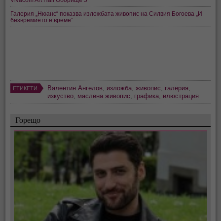
Галерия „Нюанс“ показва изложбата живопис на Силвия Богоева „И
безвремието е време“
Валентин Ангелов
,
изложба
,
живопис
,
галерия
,
ЕТИКЕТИ
изкуство
,
маслена живопис
,
графика
,
илюстрация
Горещо