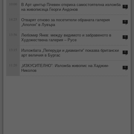
10:00
В Арт център Плевен откриха самостоятелна изложба
0
на живописеца Георги Андонов
14:25
Отварят отново за посетители обраната галерия
0
„Аполон“ в Лувъра
13:56
Любомир Янев: между видимото и забравеното в
0
Художествена галерия – Русе
13:15
Изложбата „Пеперуди и диаманти“ показва британски
0
арт величия в Бургас
11:20
„ИЗКУСИТЕЛНО”: Изложба живопис на Хаджии-
0
Николов