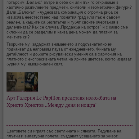
потърсим „Баланс" вътре в себе си или пък го откриваме в
хаотично разпилените предмети, символи и геометрични фигури?
Дали „Балонът" - чудновата комбинация с огромна риба се
извисява неестествено над познатия град или пък е съвсем
реален, а къщите са безплътни и губят своите очертания в
далечината? Как се случва „Продажба на остров" и с какво сме
склонни да се разделим и каква цена можем да платим за
мечтите си?
Творбите му задържат вниманието и подсъзнателно ни
подканват да направим пауза от ежедневието. Фината му
детайлност и добрите рисувачески умения са в хармония на
платното с експресивната четка на ярките цветове, които издават
бурния му, емоционален свят.
Арт Галерия Le Papillon представя изложбата на
Христо Христов „Между деня и нощта“
Цветовете си играят със светлината и сянката. Редуване на
плътни и вилатурни полета, създават усещането за живот.