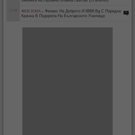
oжениха на скромна плажна сватба! (СНИМКИ)
11:04
ФЕН ЗОНА »
Феникс На Доброто И 8888.Bg С Поредна
0
Крачка В Подкрепа На Българското Училище