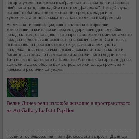
авторът умело провокира въображението на зрителя и разпалва
любопитството, повеждайки го отвъд „фасадата". Така „Сънуван
остров" е обитаван не от конкретни герои, създадени от
художника, а от персонажите на нашето лично въображение.
Не липсват и провокации, фино вплетени в сюреални
композиции, в които всеки предмет, дори привидно случайно
попаднал там, е всъщност натоварен с конкретен смисъл и често
придава цялостна завършеност на сложния сюжет. Синя топка,
левитираща в пространството, яйце, раковина или цветна
панделка - във всичко има вложена символика за началото и
битието, за тежестта на мислите и за различните гледни точки.
Така всяка от картините на Валентин Ангелов кара зрителя да се
замисли и да се обърне към вътрешното си аз, да преживее и
премисли различни ситуации.
Велин Динев реди изложба живопис в пространството
на Art Gallery Le Petit Papillon
Повдигат се общовалидни или философски въпроси - Дали ще