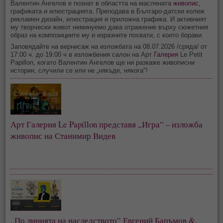
Валентин Ангелов е познат в областта на маслената
живопис
,
графиката и илюстрацията. Преподава в Българо-датски колеж
рекламен дизайн, илюстрация и приложна графика. И активният
му творчески живот неминуемо дава отражение върху сюжетния
образ на композициите му и изразните похвати, с които борави.
Заповядайте на вернисаж на изложбата на 08.07.2026 /сряда/ от
17:00 ч. до 19:00 ч в изложбения салон на Арт
Галерия
Le Petit
Papillon, когато Валентин Ангелов ще ни разкаже живописни
истории, случили се или не „някъде, някога"!
Арт Галерия Le Papillon представя „Игра“ – изложба
живопис на Станимир Видев
„По линията на наследството“ Евгений Баръмов &