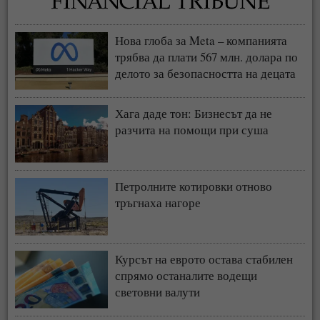
Нова глоба за Meta – компанията
трябва да плати 567 млн. долара по
делото за безопасността на децата
Хага даде тон: Бизнесът да не
разчита на помощи при суша
Петролните котировки отново
тръгнаха нагоре
Курсът на еврото остава стабилен
спрямо останалите водещи
световни валути