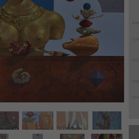
10:5
12:3
12:1
12:0
13:1