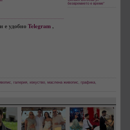
безвремието е време“
и е удобно
Telegram
,
ивопис
,
галерия
,
изкуство
,
маслена живопис
,
графика
,