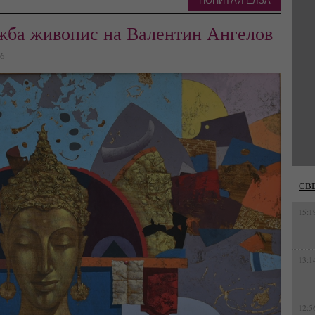
ПОПИТАЙ ЕЛЗА
ожба живопис на Валентин Ангелов
96
СВ
15:1
13:1
12:5