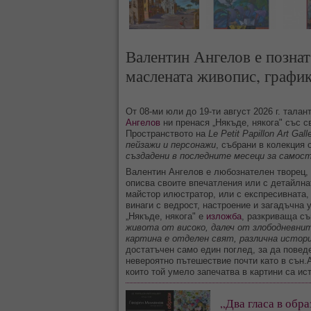
Валентин Ангелов е познат
маслената живопис, график
От 08-ми юли до 19-ти август 2026 г. тала
Ангелов
ни пренася „Някъде, някога" със св
Пространството на
Le Petit Papillon Art Ga
пейзажи и персонажи
, събрани в колекция 
създадени в последните месеци за самос
Валентин Ангелов е любознателен творец, 
описва своите впечатления или с детайлна
майстор илюстратор, или с експресивната,
винаги с ведрост, настроение и загадъчна 
„Някъде, някога" е
изложба
, разкриваща с
живота от високо, далеч от злободневни
картина е отделен свят, различна история
достатъчен само един поглед, за да повед
невероятно пътешествие почти като в сън.
които той умело запечатва в картини са ис
„Два гласа в обра