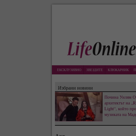
ЕКСКЛУЗИВНО
ЗВЕЗДИТЕ
КЛЮКАРНИК
П
Избрани новини
Почина Уилям О
архитектът на „R
Light“, който пр
музиката на Мад
Арт