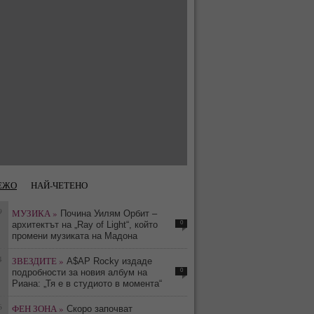
ЕЖО
НАЙ-ЧЕТЕНО
9
МУЗИКА »
Почина Уилям Орбит –
0
архитектът на „Ray of Light“, който
промени музиката на Мадона
4
ЗВЕЗДИТЕ »
A$AP Rocky издаде
0
подробности за новия албум на
Риана: „Тя е в студиото в момента“
6
ФЕН ЗОНА »
Скоро започват