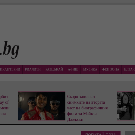
ИКАНТЕРИИ
РИАЛИТИ
РАЗЦЪКАЙ
АФИШ
МУЗИКА
ФЕН ЗОНА
ЕЛЗА 
рбит –
Скоро започват
ay of
снимките на втората
омени
част на биографичния
она
филм за Майкъл
Джексън