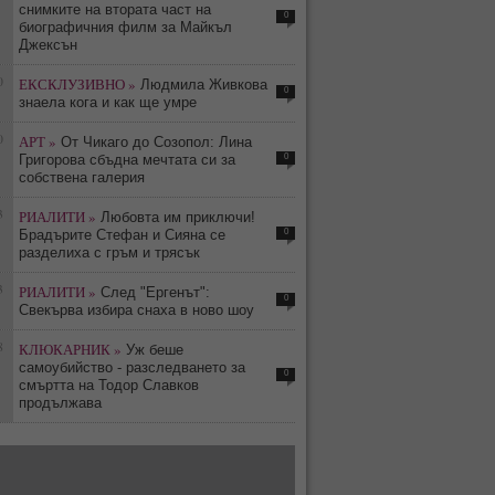
снимките на втората част на
0
биографичния филм за Майкъл
Джексън
0
ЕКСКЛУЗИВНО »
Людмила Живкова
0
знаела кога и как ще умре
0
АРТ »
От Чикаго до Созопол: Лина
0
Григорова сбъдна мечтата си за
собствена галерия
3
РИАЛИТИ »
Любовта им приключи!
0
Брадърите Стефан и Сияна се
разделиха с гръм и трясък
3
РИАЛИТИ »
След "Ергенът":
0
Свекърва избира снаха в ново шоу
8
КЛЮКАРНИК »
Уж беше
самоубийство - разследването за
0
смъртта на Тодор Славков
продължава