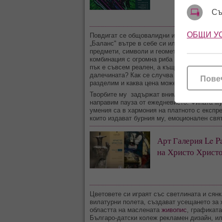
Съ
ОБЩИ У
Повдигат се общовалидни или философски
„Баланс" вътре в себе си или пък го откри
предмети, символи и геометрични фигури? 
комбинация с огромна риба се извисява не
пък е съвсем реален, а къщите са безплътн
далечината? Как се случва „Продажба на ос
Пове
разделим и каква цена можем да платим за
Творбите му задържат вниманието и подсъ
направим пауза от ежедневието. Фината му
умения са в хармония на платното с експре
които издават бурния му, емоционален свят
Арт Галерия Le P
на Христо Христ
Цветовете си играят със светлината и сянк
вилатурни полета, създават усещането за 
областта на маслената
живопис
, графикат
Българо-датски колеж рекламен дизайн, и