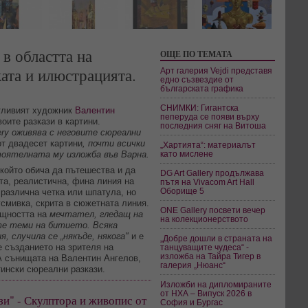
 в областта на
ОЩЕ ПО ТЕМАТА
ата и илюстрацията.
Арт галерия Vejdi представя
едно съзвездие от
българската графика
СНИМКИ: Гигантска
нтливият художник
Валентин
пеперуда се появи върху
оите разкази в картини.
последния сняг на Витоша
llery оживява с неговите сюреални
от двадесет картини
, почти всички
„Хартията“: материалът
тоятелната му изложба във Варна.
като мислене
който обича да пътешества и да
DG Art Gallery продължава
та, реалистична, фина линия на
пътя на Vivacom Art Hall
Оборище 5
 различна четка или шпатула, но
усмивка, скрита в сюжетната линия.
ONE Gallery посвети вечер
ъщността на
мечтател, гледащ на
на колекционерството
те теми на битието. Всяка
, случила се „някъде, някога"
и е
„Добре дошли в страната на
е създанието на зрителя на
танцуващите чудеса“ -
изложба на Тайра Тигер в
А сънищата на Валентин Ангелов,
галерия „Нюанс“
тински сюреални разкази.
Изложби на дипломираните
от НХА – Випуск 2026 в
зи" - Скулптора и живопис от
София и Бургас