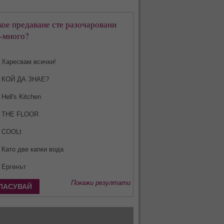
кое предаване сте разочаровани
-много?
Харесвам всички!
КОЙ ДА ЗНАЕ?
Hell's Kitchen
THE FLOOR
COOLt
Като две капки вода
Ергенът
Покажи резултати