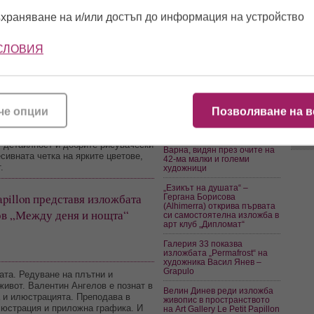
2026
храняване на и/или достъп до информация на устройство
Евтим Милошев:
14:2
Художникът Захари Каменов
създава творби, които са
СЛОВИЯ
 въпроси - Дали ще потърсим
част от националната ни
ваме в хаотично разпилените
култура
13:5
Дали „Балонът" - чудновата
естествено над познатия град или
Финалистите от деветото
издание на конкурса MOST
и и губят своите очертания в
се събират в обща изложба
тров" и с какво сме склонни да се
че опции
Позволяване на в
„Капитал от идеи“
13:1
 мечтите си?
Галерия „Арт Маркони“
знателно ни подканват да
показва морския дух на
 детайлност и добрите рисувачески
Варна, видян през очите на
сивната четка на ярките цветове,
42-ма малки и големи
.
художници
„Езикът на душата“ –
apillon представя изложбата
Гергана Борисова
(Alhimerra) открива първата
ов „Между деня и нощта“
си самостоятелна изложба в
арт клуб „Дипломат“
Галерия 33 показва
изложбата „Permafrost“ на
художника Васил Янев –
Grapulo
ата. Редуване на плътни и
живот. Валентин Ангелов е познат в
Велин Динев реди изложба
а и илюстрацията. Преподава в
живопис в пространството
люстрация и приложна графика. И
на Art Gallery Le Petit Papillon