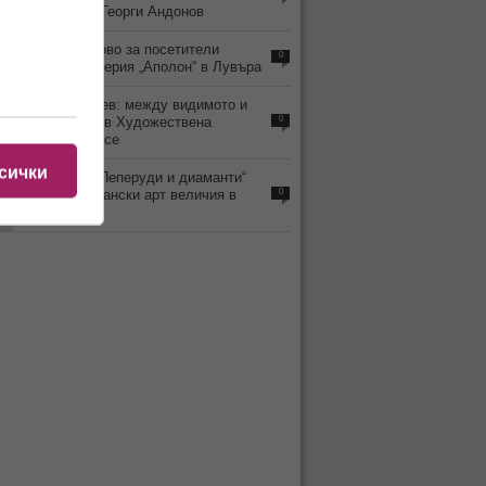
живописеца Георги Андонов
5
Отварят отново за посетители
0
обраната галерия „Аполон“ в Лувъра
6
Любомир Янев: между видимото и
забравеното в Художествена
0
галерия – Русе
сички
5
Изложбата „Пеперуди и диаманти“
показва британски арт величия в
0
Бургас