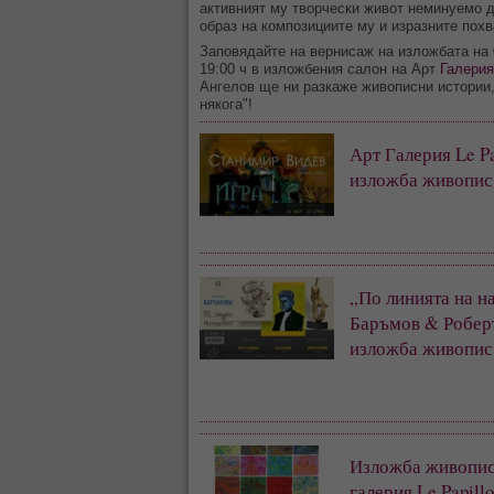
активният му творчески живот неминуемо 
образ на композициите му и изразните похв
Заповядайте на вернисаж на изложбата на 0
19:00 ч в изложбения салон на Арт
Галерия
Ангелов ще ни разкаже живописни истории,
някога"!
Арт Галерия Le Pa
изложба живопис
„По линията на н
Баръмов & Робер
изложба живопис,
Изложба живопис 
галерия Le Papill