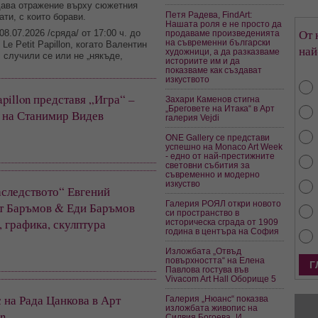
дава отражение върху сюжетния
Петя Радева, FindArt:
ати, с които борави.
Нашата роля е не просто да
От 
8.07.2026 /сряда/ от 17:00 ч. до
продаваме произведенията
на съвременни български
Le Petit Papillon, когато Валентин
най
художници, а да разказваме
 случили се или не „някъде,
историите им и да
показваме как създават
изкуството
pillon представя „Игра“ –
Захари Каменов стигна
„Бреговете на Итака“ в Арт
 на Станимир Видев
галерия Vejdi
ONE Gallery се представи
успешно на Monaco Art Week
- едно от най-престижните
световни събития за
съвременно и модерно
изкуство
аследството“ Евгений
Галерия РОЯЛ откри новото
т Баръмов & Еди Баръмов
си пространство в
 графика, скулптура
историческа сграда от 1909
година в центъра на София
Изложбата „Отвъд
повърхността“ на Елена
Павлова гостува във
Vivacom Art Hall Оборище 5
на Рада Цанкова в Арт
Галерия „Нюанс“ показва
изложбата живопис на
on
Силвия Богоева „И