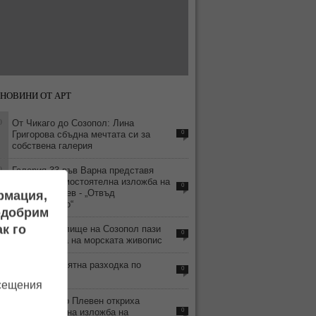
НОВИНИ ОТ АРТ
0
От Чикаго до Созопол: Лина
Григорова сбъдна мечтата си за
0
собствена галерия
0
Галерия 33 във Варна представя
деветата самостоятелна изложба на
0
Красен Кралев - „Отвъд
ормация,
съзерцанието“
подобрим
9
к го
Старото училище на Созопол пази
0
съкровищата на морската живопис
1
Време е за лятна разходка по
0
Ларгото
осещения
0
В Арт център Плевен откриха
самостоятелна изложба на
0