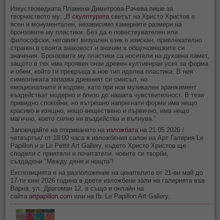
Изкуствоведката Пламена Димитрова-Рачева пише за
творчеството му: „В
скулптурата
светът на Христо Христов е
ясен и монументален, независимо камерните размери на
бронзовите му пластики. Без да е повествувателен или
философски, неговият визуален език е изискан, привлекателно
странен в своята знаковост и значим в общочовешките си
значения. Бронзовите му пластики са носители на духовна памет,
защото в тях има проявен онзи древен култивиран усет за форма
и обем, който ги превръща в нов тип идолна пластика. В нея
символиката запазва древният си смисъл, но
емоционалните ѝ кодове, като при нов музикален аранжимент
въздействат модерно и близо до нашата чувствителност. В тези
привидно спокойни, но вътрешно напрегнати форми има нещо
красиво и изящно, нещо веществено и първично, има нещо
магично, което силно ни въздейства и вълнува.“
Заповядайте на откриването на
изложбата
на 21.05.2026 /
четвъртък/ от 18:00 часа в изложбения салон на Арт Галерия Le
Papillon и в Le Pettit Art Gallery, където Христо Христов ще
сподели с приятели и почитатели, новите си творби,
създадени "Между деня и нощта"!
Експозицията е на разположение на ценителите от 21-ви май до
17-ти юни 2026 година в двете изложбени зали на галерията във
Варна, ул. Драгоман 12, а също и онлайн на
сайта
artpapillon.com
или на fb: Le Papillon Art Gallery.