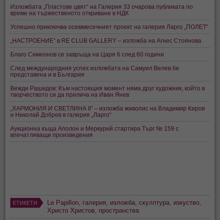
Изложбата „Пластове цвят“ на Галерия 33 очарова публиката по
време на тържественото откриване в НДК
Успешно приключва осеммесечният проект на галерия Ларго „ПОЛЕТ“
„НАСТРОЕНИЕ“ в RE CLUB GALLERY – изложба на Агнес Стоянова
Благо Симеонов се завръща на Царя 6 след 60 години
След международния успех изложбата на Самуил Велев бе
представена и в България
Вежди Рашидов: Към настоящия момент няма друг художник, който в
творчеството си да прилича на Иван Янев
„ХАРМОНИЯ И СВЕТЛИНА II” – изложба живопис на Владимир Киров
и Николай Добрев в галерия „Ларго“
Аукционна къща Аполон и Меркурий стартира Търг № 159 с
впечатляващи произведения
Le Papillon
,
галерия
,
изложба
,
скулптура
,
изкуство
,
ЕТИКЕТИ
Христо Христов
,
пространства