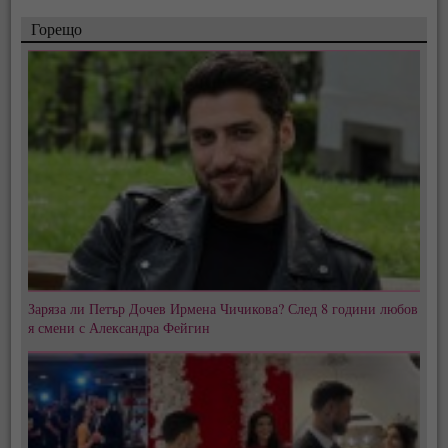
Горещо
Заряза ли Петър Дочев Ирмена Чичикова? След 8 години любов
я смени с Александра Фейгин