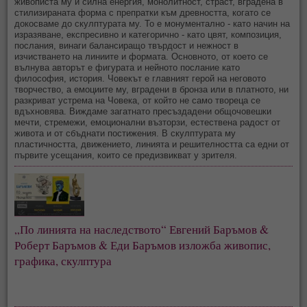
живописта му и силна енергия, монолитност, страст, вградена в
стилизираната форма с препратки към древността, когато се
докосваме до скулптурата му. То е монументално - като начин на
изразяване, експресивно и категорично - като цвят, композиция,
послания, винаги балансиращо твърдост и нежност в
изчистването на линиите и формата. Основното, от което се
вълнува авторът е фигурата и нейното послание като
философия, история. Човекът е главният герой на неговото
творчество, а емоциите му, вградени в бронза или в платното, ни
разкриват устрема на Човека, от който не само твореца се
вдъхновява. Виждаме загатнато пресъздадени общочовешки
мечти, стремежи, емоционални възторзи, естествена радост от
живота и от сбъднати постижения. В скулптурата му
пластичността, движението, линията и решителността са едни от
първите усещания, които се предизвикват у зрителя.
„По линията на наследството“ Евгений Баръмов &
Роберт Баръмов & Еди Баръмов изложба живопис,
графика, скулптура