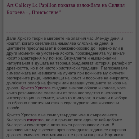
Art Gallery Le Papillon показва изложбата на Силвия
Богоева - „Присъствие“
Дали Христо твори в миговете на златния час „Между деня и
нощта“, когато светлината намалява блясъка на деня, а
цветовете преобладават в оранжево-розово до червено или в
други моменти на умствена яснота, произведенията му винаги
носят характерния му почерк. Визуалните и емоционални
натрупвания в душата на твореца обединяват история, релефи от
древността, но и от чисто християнски традиции. Разпознаваме
символиката на извивката на луната при всичките му силуети,
разперените ръце, напомнящи на кръст и посоките на енергиите,
дълбокият релеф на фигури или даващи усещането за кора на
дърво.
Христо Христов
създава знакови образи и кодове, чрез
които различаваме елементи от това наследство и неговата
интрепретация на темите, които го вълнуват, а също и в избора
на образно-пластичния език в скулптурните или живописни
творби.
Христо Христов е не само утвърдено име в съвременното
българско
изкуство
, но е и признат като един от най-добрите
български скулптори с автентичен разпознаваем стил. В
живописните му търсения през последните години се откроява
дързост, смелост, енигматичност с цветни акценти. Картините