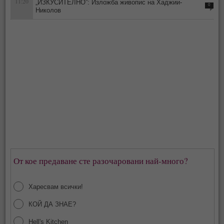
11:20
„ИЗКУСИТЕЛНО”: Изложба живопис на Хаджии-
0
Николов
От кое предаване сте разочаровани най-много?
Харесвам всички!
КОЙ ДА ЗНАЕ?
Hell's Kitchen