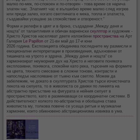
малко по-мек, по-спокоен и по-отворен - това време се нарича
златен час. Златният час е вълшебно време малко след изгрев
или преди залез, когато светлината е мека, топла и златиста,
създавайки усещане за спокойствие и отвореност.“
Форми и релефи в цвят и в бронз, създадени „Между деня и
нощта“ от талантливия и обичан варненски
скулптор
и художник -
Христо Христов населяват двете изложбени
пространства
на Арт
Галерия
Le Papillon
от 21-ви май до 17-и юни
2026 година. Експозицията обединява последните му размисли и
емоционални интерпретации в произведения, вдъхновени от
тишината на утрото и здрача. „Между деня и нощта“ се
хармонизират неуморния дух на Христо и неговите понякога
експлозивни, понякога, спокойни като река, търсения на формите
на цвета, тяхното смесване в сложни тонове, контрасти и
напоследък наслояване от тъмно към светло. Можем да
забележим, че докато в скулптурата Христов търси изчистената
лекота на силуета, то в живописта се движи по линията на
абстрактно присъствие на фигурата и нейния силует в
пространството, като в разминаващи се координатни системи. В
действителност колкото по-абстрактна и обобщена става
живописта му, толкова повече се усеща ритъм и музикални
хармонии, които обикновено абстракционизма извиква в ума.