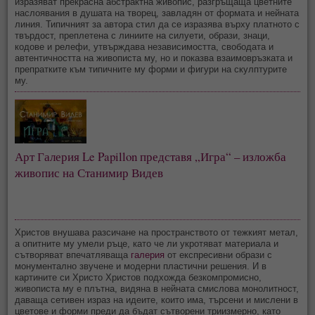
изразяват прекрасна абстрактна живопис, разгръщаща цветните
наслоявания в душата на творец, завладян от формата и нейната
линия. Типичният за автора стил да се изразява върху платното с
твърдост, преплетена с линиите на силуети, образи, знаци,
кодове и релефи, утвърждава независимостта, свободата и
автентичността на живописта му, но и показва взаимовръзката и
препратките към типичните му форми и фигури на скулптурите
му.
Арт Галерия Le Papillon представя „Игра“ – изложба
живопис на Станимир Видев
Христов внушава разсичане на пространството от тежкият метал,
а опитните му умели ръце, като че ли укротяват материала и
сътворяват впечатляваща
галерия
от експресивни образи с
монументално звучене и модерни пластични решения. И в
картините си Христо Христов подхожда безкомпромисно,
живописта му е плътна, видяна в нейната смислова монолитност,
даваща сетивен израз на идеите, които има, търсени и мислени в
цветове и форми преди да бъдат сътворени триизмерно, като