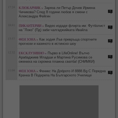
17:24
КЛЮКАРНИК »
Заряза ли Петър Дочев Ирмена
0
Чичикова? След 8 години любов я смени с
Александра Фейгин
16:41
ПИКАНТЕРИИ »
Видео издаде флирта им: Футболист
0
на "Локо" (Пд) заби чалгаджийката Ивайла
15:57
ФЕН ЗОНА »
Как зодия Лъв превръща спортните
0
прогнози и казиното в истинско шоу
12:32
ЕКСКЛУЗИВНО »
Първо в LifeOnline! Вълчо
0
Арабаджиев Младши и Мартина Русимова сe
oжениха на скромна плажна сватба! (СНИМКИ)
11:04
ФЕН ЗОНА »
Феникс На Доброто И 8888.Bg С Поредна
0
Крачка В Подкрепа На Българското Училище