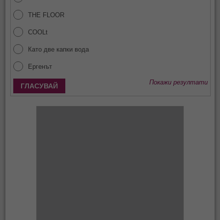
THE FLOOR
COOLt
Като две капки вода
Ергенът
Покажи резултати