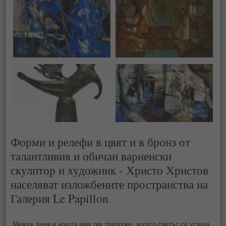
Форми и релефи в цвят и в бронз от
талантливия и обичан варненски
скулптор и художник - Христо Христов
населяват изложбените пространства на
Галерия Le Papillon
„
Между деня и нощта има тих прозорец, когато светът се усеща