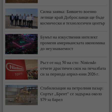
Силна заявка: Бившето военно
летище край Доброславци ще бъде
космически и технологичен център
(СНИМКИ + ВИДЕО)
Бумът на изкуствения интелект
променя американската икономика
до неузнаваемост
Ръст от над 50 на сто: Nintendo
отчете драстичен скок на печалбата
си за периода април-юни 2026 г.
Стабилизация на петролния пазар:
Сортът „Брент“ се задържа около
$79 за барел