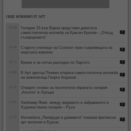
ОЩЕ НОВИНИ ОТ АРТ
10:50
Галерия 33 във Варна представя деветата
самостоятелна изложба на Красен Кралев - „Отвъд
0
съзерцанието“
14:49
Старото училище на Созопол пази съкровищата на
0
морската живопис
18:11
Време е за лятна разходка по Ларгото
0
10:00
В Арт център Плевен откриха самостоятелна изложба
0
на живописеца Георги Андонов
14:25
Отварят отново за посетители обраната галерия
0
„Аполон“ в Лувъра
13:56
Любомир Янев: между видимото и забравеното в
0
Художествена галерия – Русе
13:15
Изложбата „Пеперуди и диаманти“ показва британски
0
арт величия в Бургас