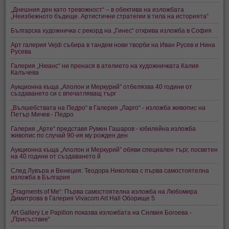
„Днешния ден като тревожност“ – в обектива на изложбата
„Неизбежното бъдеще. Артистични стратегии в тила на историята“
Българска художничка с рекорд на „Гинес“ открива изложба в София
Арт галерия Vejdi събира в тандем нови творби на Иван Русев и Нина
Русева
Галерия „Нюанс“ ни пренася в ателието на художничката Калия
Калъчева
Аукционна къща „Аполон и Меркурий” отбелязва 40 години от
създаването си с впечатляващ търг
„Вълшебствата на Педро“ в Галерия „Ларго“ - изложба живопис на
Петър Мичев - Педро
Галерия „Арте“ представя Румен Гашаров - юбилейна изложба
живопис по случай 90-ия му рожден ден
Аукционна къща „Аполон и Меркурий” обяви специален търг, посветен
на 40 години от създаването й
След Лувъра и Венеция: Теодора Николова с първа самостоятелна
изложба в България
„Fragments of Me“: Първа самостоятелна изложба на Любомира
Димитрова в Галерия Vivacom Art Hall Оборище 5
Art Gallery Le Papillon показва изложбата на Силвия Богоева -
„Присъствие“