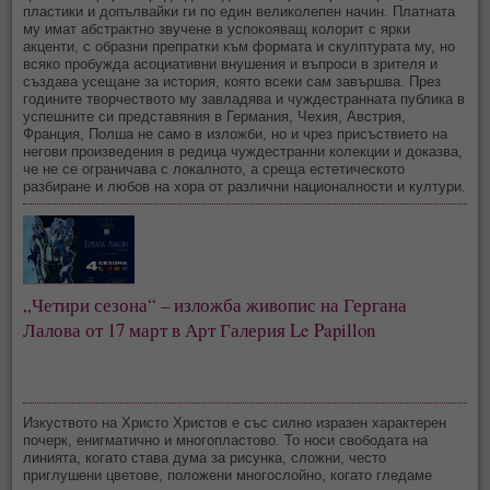
пластики и допълвайки ги по един великолепен начин. Платната
му имат абстрактно звучене в успокояващ колорит с ярки
акценти, с образни препратки към формата и скулптурата му, но
всяко пробужда асоциативни внушения и въпроси в зрителя и
създава усещане за история, която всеки сам завършва. През
годините творчеството му завладява и чуждестранната публика в
успешните си представяния в Германия, Чехия, Австрия,
Франция, Полша не само в изложби, но и чрез присъствието на
негови произведения в редица чуждестранни колекции и доказва,
че не се ограничава с локалното, а среща естетическото
разбиране и любов на хора от различни националности и култури.
„Четири сезона“ – изложба живопис на Гергана
Лалова от 17 март в Арт Галерия Le Papillon
Изкуството на Христо Христов е със силно изразен характерен
почерк, енигматично и многопластово. То носи свободата на
линията, когато става дума за рисунка, сложни, често
приглушени цветове, положени многослойно, когато гледаме