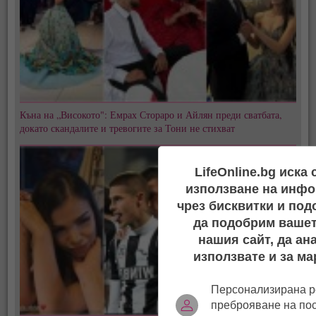
Къна на „Високото": Емрах Стораро и Айлян преди сватбата,
докато скандалите и тревогите за Тони не стихват
LifeOnline.bg иска
използване на инфо
чрез бисквитки и под
да подобрим вашет
нашия сайт, да ан
използвате и за ма
Персонализирана р
преброяване на по