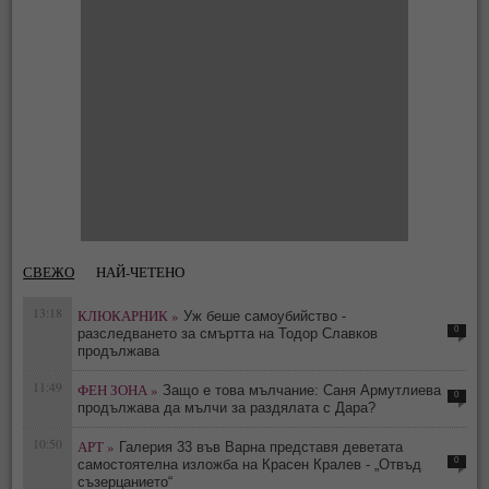
СВЕЖО
НАЙ-ЧЕТЕНО
13:18
КЛЮКАРНИК »
Уж беше самоубийство -
0
разследването за смъртта на Тодор Славков
продължава
11:49
ФЕН ЗОНА »
Защо е това мълчание: Саня Армутлиева
0
продължава да мълчи за раздялата с Дара?
10:50
АРТ »
Галерия 33 във Варна представя деветата
0
самостоятелна изложба на Красен Кралев - „Отвъд
съзерцанието“