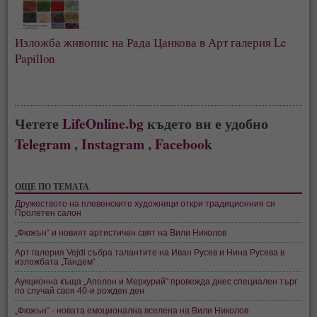
Изложба живопис на Рада Цанкова в Арт галерия Le
Papillon
Четете
LifeOnline.bg
където ви е удобно
Telegram
,
Instagram
,
Facebook
ОЩЕ ПО ТЕМАТА
Дружеството на плевенските художници откри традиционния си
Пролетен салон
„Фюжън“ и новият артистичен свят на Вили Николов
Арт галерия Vejdi събра талантите на Иван Русев и Нина Русева в
изложбата „Тандем“
Аукционна къща „Аполон и Меркурий” провежда днес специален търг
по случай своя 40-и рожден ден
„Фюжън“ - новата емоционална вселена на Вили Николов