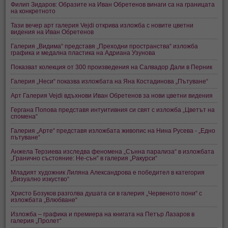
Филип Зидаров: Образите на Иван Обретенов винаги са на границата
на конкретното
Тази вечер арт галерия Vejdi открива изложба с новите цветни
видения на Иван Обретенов
Галерия „Видима“ представя „Преходни пространства“ изложба
графика и медална пластика на Адриана Узунова
Показват колекция от 300 произведения на Салвадор Дали в Перник
Галерия „Неси“ показва изложбата на Яна Костадинова „Пътуване“
Арт Галерия Vejdi вдъхнови Иван Обретенов за нови цветни видения
Гергана Попова представя интуитивния си свят с изложба „Цветът на
спомена“
Галерия „Арте“ представя изложбата живопис на Нина Русева - „Едно
пътуване“
Анжела Терзиева изследва феномена „Сънна парализа“ в изложбата
„Гранично състояние: Не-сън“ в галерия „Ракурси“
Младият художник Лиляна Александрова е победител в категория
„Визуално изкуство“
Христо Бозуков разголва душата си в галерия „Червеното пони“ с
изложбата „Влюбване“
Изложба – графика и премиера на книгата на Петър Лазаров в
галерия „Пролет“