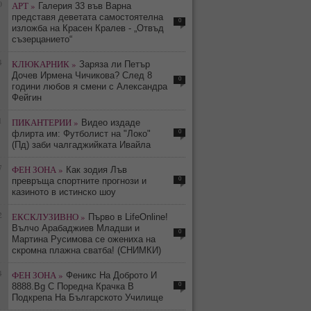
0
АРТ »
Галерия 33 във Варна
представя деветата самостоятелна
0
изложба на Красен Кралев - „Отвъд
съзерцанието“
4
КЛЮКАРНИК »
Заряза ли Петър
Дочев Ирмена Чичикова? След 8
0
години любов я смени с Александра
Фейгин
1
ПИКАНТЕРИИ »
Видео издаде
0
флирта им: Футболист на "Локо"
(Пд) заби чалгаджийката Ивайла
7
ФЕН ЗОНА »
Как зодия Лъв
0
превръща спортните прогнози и
казиното в истинско шоу
2
ЕКСКЛУЗИВНО »
Първо в LifeOnline!
Вълчо Арабаджиев Младши и
0
Мартина Русимова сe oжениха на
скромна плажна сватба! (СНИМКИ)
4
ФЕН ЗОНА »
Феникс На Доброто И
0
8888.Bg С Поредна Крачка В
Подкрепа На Българското Училище