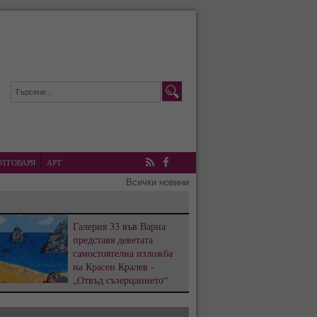
ОТГОВАРЯ
АРТ
RSS
Facebook
Всички новини
Галерия 33 във Варна
представя деветата
самостоятелна изложба
на Красен Кралев -
„Отвъд съзерцанието“