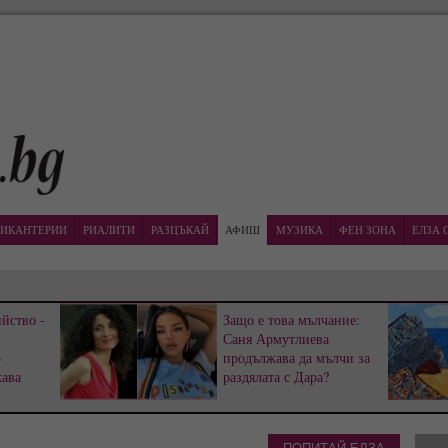
ИКАНТЕРИИ
РИАЛИТИ
РАЗЦЪКАЙ
АФИШ
МУЗИКА
ФЕН ЗОНА
ЕЛЗА 
йство -
Защо е това мълчание:
Саня Армутлиева
р
продължава да мълчи за
жава
раздялата с Дара?