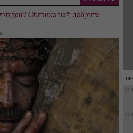
ПОПИТАЙ ЕЛЗА
еликден? Обявиха най-добрите
40
СВ
13:1
11:4