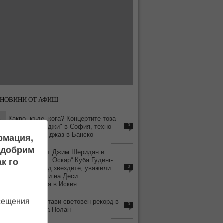
 НОВИНИ ОТ АФИШ
1
Какво, къде, кога? Концертите това
лято: "Продиджи" в София, техно
0
край морето, джаз в Банско
ормация,
подобрим
8
Легендарният Джим Шеридан и
носителят на „Оскар“ Куба Гудинг-
к го
Джуниър сред звездите, уважили
0
новите филми на Деси
Тенекеджиева в Иския
8
осещения
„Одисея“ постави световен рекорд в
0
боксофиса за Нолан