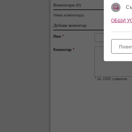
Коментари (0)
Съ
Няма коментари.
ОБЩИ У
Добави коментар
Име
*
Пове
Коментар
*
* до 1000 символа