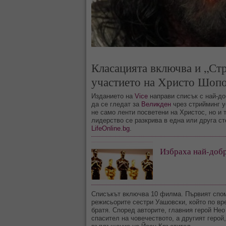
Класацията включва и „Ст
участието на Христо Шоп
Изданието на
Vice
направи списък с най-д
да се гледат за
Великден
чрез стрийминг у
не само ленти посветени на Христос, но и 
лидерство се разкрива в една или друга ст
LifeOnline.bg
.
Избраха най-добр
Списъкът включва 10 филма. Първият спом
режисьорите сестри Уашовски, който по вр
братя. Според авторите, главния герой Нео
спасител на човечеството, а другият герой