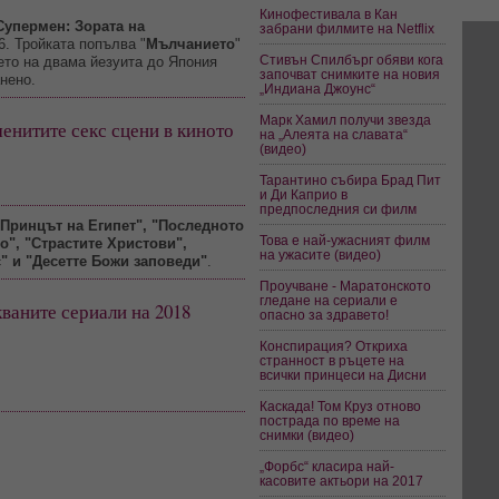
Кинофестивала в Кан
Супермен: Зората на
забрани филмите на Netflix
6. Тройката попълва "
Мълчанието
"
Стивън Спилбърг обяви кога
ето на двама йезуита до Япония
започват снимките на новия
анено.
„Индиана Джоунс“
Марк Хамил получи звезда
енитите секс сцени в киното
на „Алеята на славата“
(видео)
Тарантино събира Брад Пит
и Ди Каприо в
предпоследния си филм
Принцът на Египет", "Последното
Това е най-ужасният филм
о", "Страстите Христови",
на ужасите (видео)
с" и "Десетте Божи заповеди"
.
Проучване - Маратонското
гледане на сериали е
ваните сериали на 2018
опасно за здравето!
Конспирация? Откриха
странност в ръцете на
всички принцеси на Дисни
Каскада! Том Круз отново
пострада по време на
снимки (видео)
„Форбс“ класира най-
касовите актьори на 2017