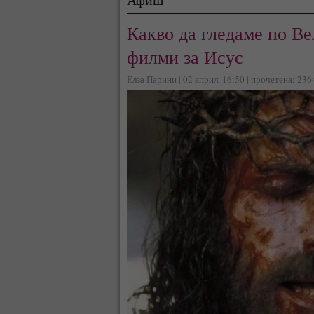
Какво да гледаме по В
филми за Исус
Елза Парини | 02 април, 16:50 | прочетена: 236