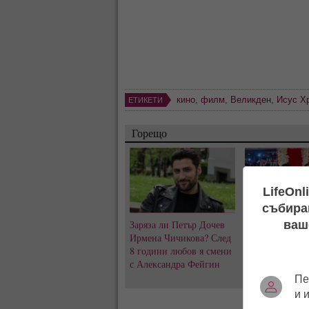
кино
,
филм
,
Великден
,
Исус Х
ЕТИКЕТИ
Горещо
LifeOnl
събиран
ваш
Заряза ли Петър Дочев
Къна на „Висок
Ирмена Чичикова? След
Емрах Стораро
8 години любов я смени
преди сватбата
с Александра Фейгин
скандалите и т
за Тони не сти
Пе
и 