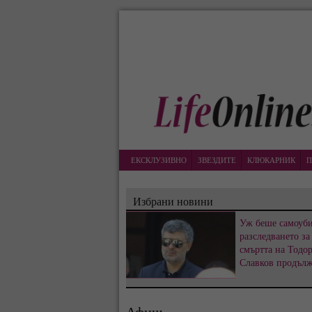
ЕКСКЛУЗИВНО
ЗВЕЗДИТЕ
КЛЮКАРНИК
П
Избрани новини
Уж беше самоуби
разследването за
смъртта на Тодо
Славков продъл
Афиш