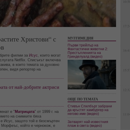
10:5
17:2
растите Христови“ с
МУЛТИМЕДИЯ
ов
Първи трейлър на
Фантастични животни 2:
16:4
Престъпленията на
обрите филми за
Исус
, които могат
Гринделуалд (видео)
слугата Netflix. Списъкът включва
такива, в които темата за духовно
епен, видя репортер на
15:5
ата от най-добрите актриси
12:3
ОЩЕ ПО ТЕМАТА
Стивън Спилбърг забрани
да кръстят хамбургер на
енат е "
Матрицата
" от 1999 г. на
негово име (видео)
11:0
емето на снимките бяха
 е Исус, защото той е безсмъртен
Затварят най-известния
, Морфеъс, който е чернокож, е
плаж в света (видео)