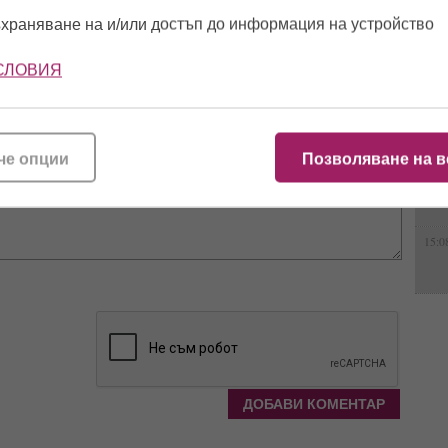
14:4
храняване на и/или достъп до информация на устройство
СЛОВИЯ
14:5
11:1
че опции
Позволяване на в
11:0
15:0