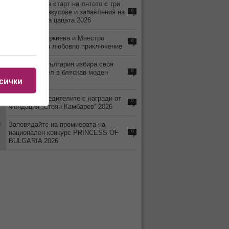
3
Кранево дава старт на лятото с три
дни музика, вкусове и забавления на
0
Фестивала на цацата 2026
8
Деси Тенекеджиева и Маестро
0
Камджалов в любовно приключение
5
Тази вечер България избира своя
нов Топ модел в бляскав моден
0
спектакъл
сички
0
Обявиха победителите с награди от
0
Фондация „Стоян Камбарев“ 2026
8
Заповядайте на премиерата на
национален конкурс PRINCESS OF
0
BULGARIA 2026