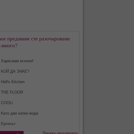
кое предаване сте разочаровани
-много?
Харесвам всички!
КОЙ ДА ЗНАЕ?
Hell's Kitchen
THE FLOOR
COOLt
Като две капки вода
Ергенът
Покажи резултати