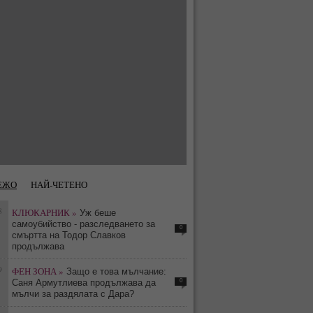
ЕЖО
НАЙ-ЧЕТЕНО
8
КЛЮКАРНИК »
Уж беше
самоубийство - разследването за
0
смъртта на Тодор Славков
продължава
9
ФЕН ЗОНА »
Защо е това мълчание:
0
Саня Армутлиева продължава да
мълчи за раздялата с Дара?