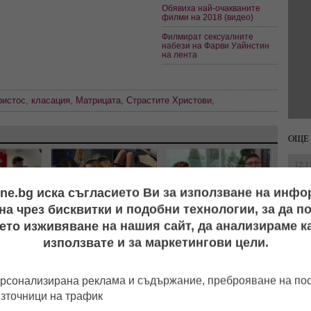
Обявиха най-очакваните
филми на 2018 (видео)
Филмират сексуалните
набези на Фарви Уайнстин
на лента
ристос
,
класация
,
Матрицата
,
Страстите Христови
,
ОЩЕ
12:1
ine.bg иска съгласието Ви за използване на инф
а чрез бисквитки и подобни технологии, за да 
15:2
ето изживяване на нашия сайт, да анализираме ка
ото":
Видео издаде флирта
Нова жена? Геро стопи
 и Айлян
им: Футболист на
50 кила, подмлади се и
използвате и за маркетингови цели.
, докато
"Локо" (Пд) заби
сложи край на 20-
ревогите
чалгаджийката Ивайла
годишен брак
хват
14:5
рсонализирана реклама и съдържание, преброяване на п
източници на трафик