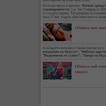
въплъщение на Йоан Кръстител.
На второ място е филмът "
Батман срещу 
справедливостта
" със Зак Снайдер от 201
от същата година. Той разказва за пътуван
през 17 век, където християнството е забр
Обявиха най-знам
Класацията включва и такива филми като "
изкушение на Христос", "Небесно царств
"Възражение по съвест", "Лагера на Ису
Обявиха най-очак
(видео)