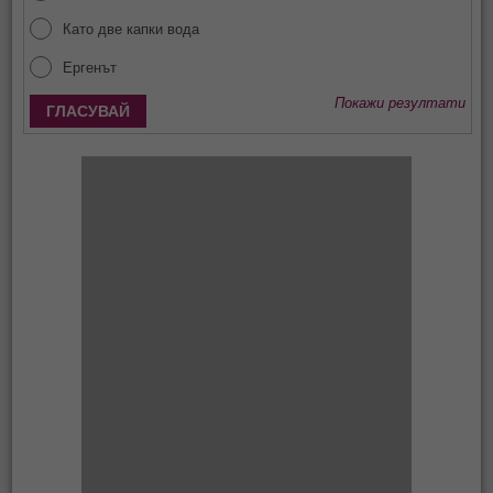
Като две капки вода
Ергенът
Покажи резултати