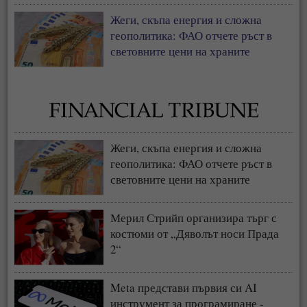
Жеги, скъпа енергия и сложна
геополитика: ФАО отчете ръст в
световните цени на храните
Жеги, скъпа енергия и сложна
геополитика: ФАО отчете ръст в
световните цени на храните
Мерил Стрийп организира търг с
костюми от „Дяволът носи Прада
2“
Meta представи първия си AI
инструмент за програмиране -