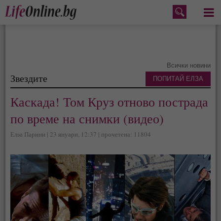
Меню
Всички новини
Звездите
ПОПИТАЙ ЕЛЗА
Каскада! Том Круз отново пострада
по време на снимки (видео)
Елза Парини | 23 януари, 12:37 | прочетена: 11804