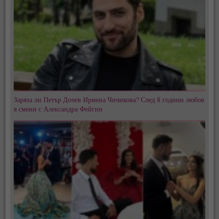
Заряза ли Петър Дочев Ирмена Чичикова? След 8 години любов
я смени с Александра Фейгин