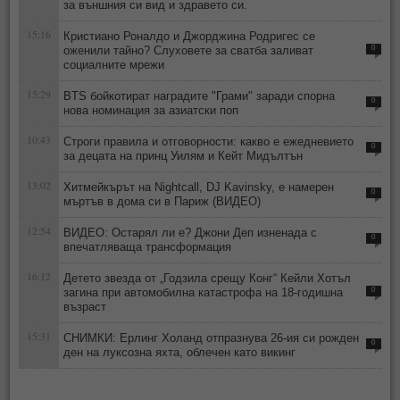
за външния си вид и здравето си.
15:16
Кристиано Роналдо и Джорджина Родригес се
оженили тайно? Слуховете за сватба заливат
0
социалните мрежи
15:29
BTS бойкотират наградите "Грами" заради спорна
0
нова номинация за азиатски поп
10:43
Строги правила и отговорности: какво е ежедневието
0
за децата на принц Уилям и Кейт Мидълтън
13:02
Хитмейкърът на Nightcall, DJ Kavinsky, е намерен
0
мъртъв в дома си в Париж (ВИДЕО)
12:54
ВИДЕО: Остарял ли е? Джони Деп изненада с
0
впечатляваща трансформация
16:12
Детето звезда от „Годзила срещу Конг“ Кейли Хотъл
загина при автомобилна катастрофа на 18-годишна
0
възраст
15:31
СНИМКИ: Ерлинг Холанд отпразнува 26-ия си рожден
0
ден на луксозна яхта, облечен като викинг