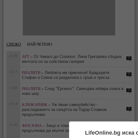
СВЕЖО
НАЙ-ЧЕТЕНО
12:30
АРТ »
От Чикаго до Созопол: Лина Григорова сбъдна
0
мечтата си за собствена галерия
12:13
РИАЛИТИ »
Любовта им приключи! Брадърите
0
Стефан и Сияна се разделиха с гръм и трясък
12:03
РИАЛИТИ »
След "Ергенът": Свекърва избира снаха в
0
ново шоу
13:18
КЛЮКАРНИК »
Уж беше самоубийство -
0
разследването за смъртта на Тодор Славков
продължава
11:49
ФЕН ЗОНА »
Защо е това мълчание: Саня Армутлиева
0
продължава да мълчи за раздялата с Дара?
LifeOnline.bg иска