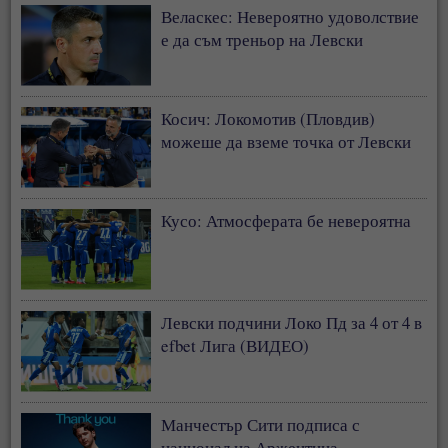
Веласкес: Невероятно удоволствие
е да съм треньор на Левски
Косич: Локомотив (Пловдив)
можеше да вземе точка от Левски
Кусо: Атмосферата бе невероятна
Левски подчини Локо Пд за 4 от 4 в
efbet Лига (ВИДЕО)
Манчестър Сити подписа с
национал на Аржентина