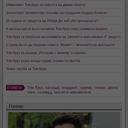
Обвиняват Том Круз за гибелта на двама пилоти
Злополука! Хеликоптер спасява пострадалия Андреа Бочели
20 години от смъртта на Лейди Ди, кой уби принцесата?
4 месеца ще се възстановява Том Круз след травмата (видео)
Том Круз се потроши на снимките на „Мисията невъзможна 6“ (видео)
Струва ли си да гледаме новата „Мумия“ – мнението на критиците
Том Круз възражда „Интервю с вампир“ в сериал
Том Круз усука младо гадже, очаква се сватба
Тежка загуба за Том Круз
Том Круз
,
каскада
,
инцидент
,
травма
,
глезен
,
филм
,
ЕТИКЕТИ
кино
,
холивуд
,
мисията невъзможна
Горещо