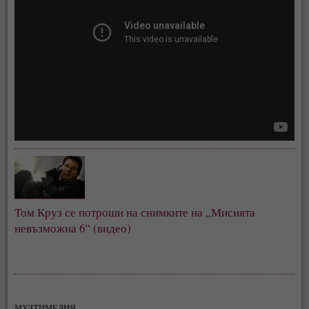
Том Круз се потроши на снимките на „Мисията
невъзможна 6“ (видео)
МУЛТИМЕДИЯ