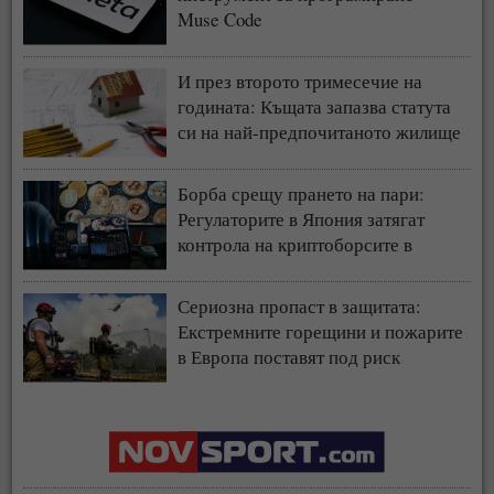
Muse Code
И през второто тримесечие на
годината: Къщата запазва статута
си на най-предпочитаното жилище
у нас
Борба срещу прането на пари:
Регулаторите в Япония затягат
контрола на криптоборсите в
страната
Сериозна пропаст в защитата:
Екстремните горещини и пожарите
в Европа поставят под риск
застрахователния модел