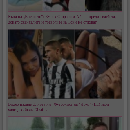
Къна на „Високото": Емрах Стораро и Айлян преди сватбата,
докато скандалите и тревогите за Тони не стихват
Видео издаде флирта им: Футболист на "Локо" (Пд) заби
чалгаджийката Ивайла