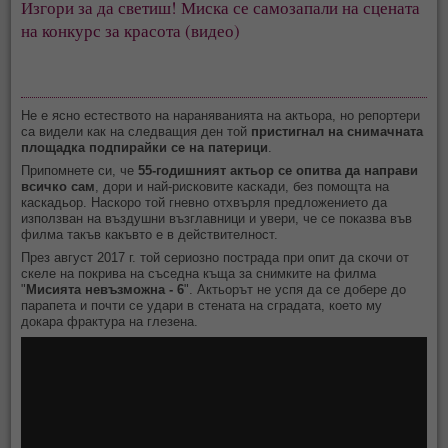
Изгори за да светиш! Миска се самозапали на сцената
на конкурс за красота (видео)
Не е ясно естеството на нараняванията на актьора, но репортери
са видели как на следващия ден той
пристигнал на снимачната
площадка подпирайки се на патерици
.
Припомнете си, че
55-годишният актьор се опитва да направи
всичко сам
, дори и най-рисковите каскади, без помощта на
каскадьор. Наскоро той гневно отхвърля предложението да
използван на въздушни възглавници и увери, че се показва във
филма такъв какъвто е в действителност.
През август 2017 г. той сериозно пострада при опит да скочи от
скеле на покрива на съседна къща за снимките на филма
"
Мисията невъзможна - 6
". Актьорът не успя да се добере до
парапета и почти се удари в стената на сградата, което му
докара фрактура на глезена.