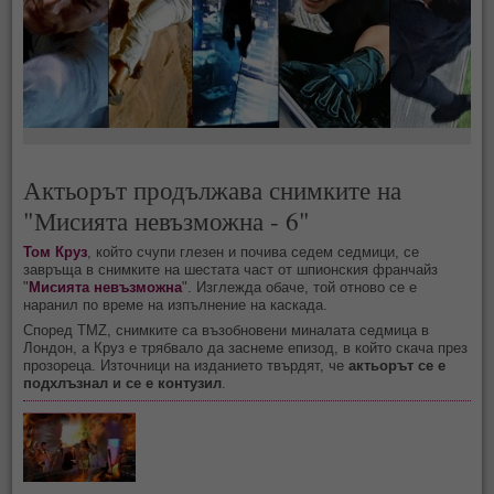
Актьорът продължава снимките на
"Мисията невъзможна - 6"
Том Круз
, който счупи глезен и почива седем седмици, се
завръща в снимките на шестата част от шпионския франчайз
"
Мисията невъзможна
". Изглежда обаче, той отново се е
наранил по време на изпълнение на каскада.
Според TMZ, снимките са възобновени миналата седмица в
Лондон, а Круз е трябвало да заснеме епизод, в който скача през
прозореца. Източници на изданието твърдят, че
актьорът се е
подхлъзнал и се е контузил
.