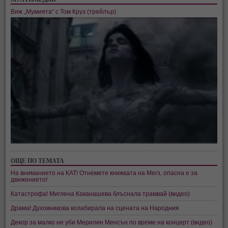
Виж „Мумията“ с Том Круз (трейлър)
ОЩЕ ПО ТЕМАТА
На вниманието на КАТ! Отнемете книжката на Мегз, опасна е за
движението!
Катастрофа! Миглена Каканашева блъснала трамвай (видео)
Драма! Духовникова колабирала на сцената на Народния
Декор за малко не уби Мерилин Менсън по време на концерт (видео)