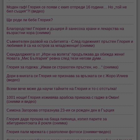
Моден гаф! Глория се появи с екип отпреди 16 години… Но „той не
бил същия“?! (видео)
Ще роди ли бебе Глория?
Благородство! Глория и дъщеря й занесоха храни и лекарства на
възрастни хора (снимки)
Съмнителен развой на събитията - След годежният пръстен Глория и
любимия й са на остров за младоженци! (снимки)
Скандалджията от „Игри на волята“ продължава да обижда жени!
Новата „Мис България“ ревна след тези негови думи…
Глория за годежа: „Имам си страхотен пръстен, но…“ (снимка)
Дори в книгата си Глория не признава за връзката си с Жоро Илиев
(видео)
Всеки вече може да научи тайните на Глория и то с отстъпка!
1001 нощи! Глория изживява арабска приказка с гадже в Оман!
(снимки и видео)
Симона Загорова отпразнува 23-ия си рожден ден в Гърция
Глория даде прошка на баща пияница, изпил парите за
абитуриентската й рокля (снимка)
Глория пали мрежата с разголени фотоси (снимки+видео)