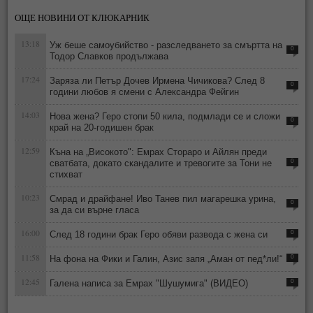
ОЩЕ НОВИНИ ОТ КЛЮКАРНИК
13:18
Уж беше самоубийство - разследването за смъртта на
0
Тодор Славков продължава
17:24
Заряза ли Петър Дочев Ирмена Чичикова? След 8
0
години любов я смени с Александра Фейгин
14:03
Нова жена? Геро стопи 50 кила, подмлади се и сложи
0
край на 20-годишен брак
12:59
Къна на „Високото": Емрах Стораро и Айлян преди
сватбата, докато скандалите и тревогите за Тони не
0
стихват
10:23
Смрад и драйфане! Иво Танев пил магарешка урина,
0
за да си върне гласа
16:00
След 18 години брак Геро обяви развода с жена си
0
11:58
На фона на Фики и Галин, Азис запя „Аман от пед*ли!“
0
12:45
Галена написа за Емрах "Шушумига" (ВИДЕО)
0