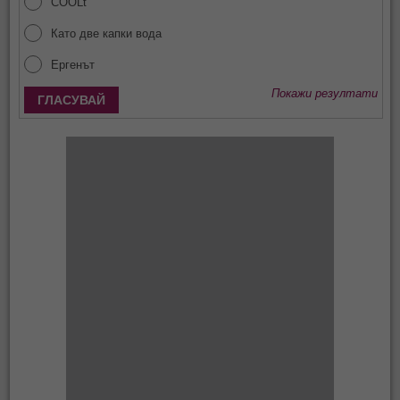
COOLt
Като две капки вода
Ергенът
Покажи резултати