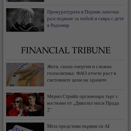
свиневъдство
Прокуратурата в Перник започна
разследване за побой и гавра с дете
в Радомир
Жеги, скъпа енергия и сложна
геополитика: ФАО отчете ръст в
световните цени на храните
Мерил Стрийп организира търг с
костюми от „Дяволът носи Прада
2“
Meta представи първия си AI