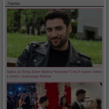
Горещо
Заряза ли Петър Дочев Ирмена Чичикова? След 8 години любов
я смени с Александра Фейгин