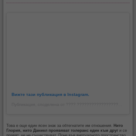
Вижте тази публикация в Instagram.
Публикация, споделена от ???? ???????????????????????? ???????????????????????????????? ???? (@simonazagorova21)
Това е още един ясен знак за обтегнатите им отношения.
Нито
Глория, нито Даниел проявяват толеранс един към друг
и се
правят, че не съществуват. Поне във виртуалното пространство.