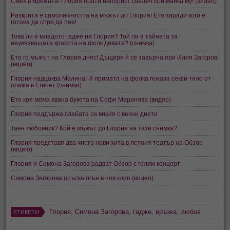
Смях в мрежата! Глория прати напорист сваляч при майка му! (видео)
Разкрита е самоличността на мъжът до Глория! Ето заради кого е
готова да спре да пее!
Това ли е младото гадже на Глория? Той ли е тайната за
неувяхващата красота на фолк дивата? (снимка)
Ето го мъжът на Глория днес! Дъщеря й се завърна при Илия Загоров!
(видео)
Глория надцаква Малина! И примата на фолка показа секси тяло от
плажа в Египет (снимки)
Ето коя мома хвана букета на Софи Маринова (видео)
Глория поддържа слабата си визия с вечни диети
Таен любовник? Кой е мъжът до Глория на тази снимка?
Глория представя два чисто нови хита в летния театър на Обзор
(видео)
Глория и Симона Загорова радват Обзор с голям концерт
Симона Загорова пръска огън в нов клип (видео)
Глория
,
Симона Загорова
,
гадже
,
връзка
,
любов
ЕТИКЕТИ