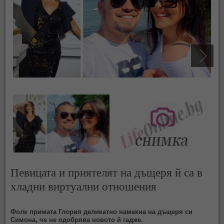
Певицата и приятелят на дъщеря й са в
хладни виртуални отношения
Фолк примата Глория деликатно намекна на дъщеря си
Симона, че не одобрява новото й гадже.