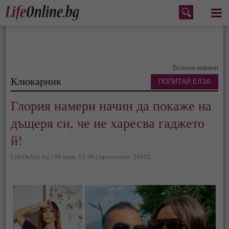
Меню
Всички новини
Клюкарник
ПОПИТАЙ ЕЛЗА
Глория намери начин да покаже на
дъщеря си, че не харесва гаджето
й!
LifeOnline.bg | 09 юни, 11:46 | прочетена: 24502