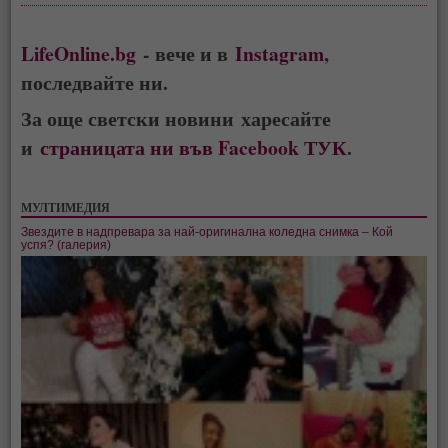
LifeOnline.bg
- вече и в
Instagram
,
последвайте ни.
За още светски новини харесайте
и
страницата ни във Facebook ТУК
.
МУЛТИМЕДИЯ
Звездите в надпревара за най-оригинална коледна снимка – Кой
успя? (галерия)