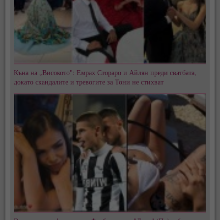
Къна на „Високото": Емрах Стораро и Айлян преди сватбата,
докато скандалите и тревогите за Тони не стихват