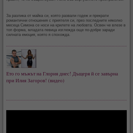
За разлика от майка си, която развали годеж и прекрати
романтични отношения с приятеля си, през последните няколко
месеца Симона се носи на крилете на любовта. Освен че влезе в
топ форма, младата певица изглежда още по-добре заради
силната емоция, която я спохожда.
Ето го мъжът на Глория днес! Дъщеря й се завърна
при Илия Загоров! (видео)