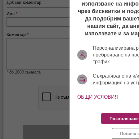
Добави коментар
използване на инфо
чрез бисквитки и под
Име
*
да подобрим вашет
нашия сайт, да ан
използвате и за ма
Коментар
*
Персонализирана р
преброяване на по
трафик
* до 1000 символа
Съхраняване на и/и
информация на уст
ОБЩИ УСЛОВИЯ
Позволяване
Повече 