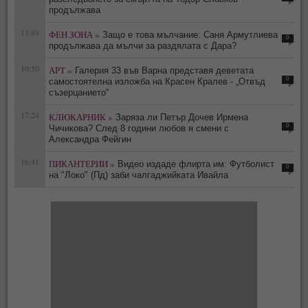
продължава
11:49
ФЕН ЗОНА »
Защо е това мълчание: Саня Армутлиева
0
продължава да мълчи за раздялата с Дара?
10:50
АРТ »
Галерия 33 във Варна представя деветата
0
самостоятелна изложба на Красен Кралев - „Отвъд
съзерцанието“
17:24
КЛЮКАРНИК »
Заряза ли Петър Дочев Ирмена
0
Чичикова? След 8 години любов я смени с
Александра Фейгин
16:41
ПИКАНТЕРИИ »
Видео издаде флирта им: Футболист
0
на "Локо" (Пд) заби чалгаджийката Ивайла