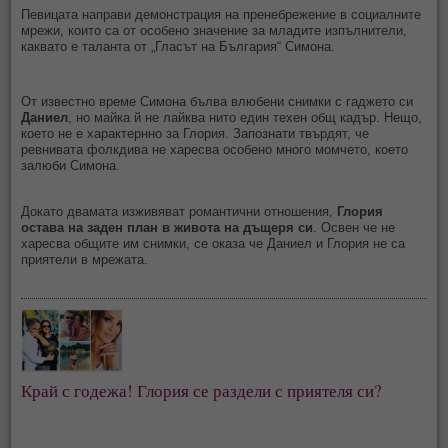
Певицата направи демонстрация на пренебрежение в социалните
мрежи, които са от особено значение за младите изпълнители,
каквато е таланта от „Гласът на България“ Симона.
От известно време Симона бълва влюбени снимки с гаджето си
Даниел
, но майка й не лайква нито един техен общ кадър. Нещо,
което не е характернно за Глория. Запознати твърдят, че
ревнивата фолкдива не харесва особено много момчето, което
залюби Симона.
Докато двамата изживяват романтични отношения,
Глория
остава на заден план в живота на дъщеря си
. Освен че не
харесва общите им снимки, се оказа че Даниел и Глория не са
приятели в мрежата.
Край с годежа! Глория се раздели с приятеля си?