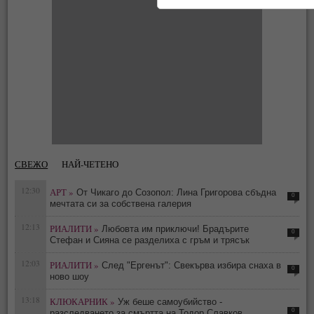
СВЕЖО
НАЙ-ЧЕТЕНО
12:30
АРТ »
От Чикаго до Созопол: Лина Григорова сбъдна
0
мечтата си за собствена галерия
12:13
РИАЛИТИ »
Любовта им приключи! Брадърите
0
Стефан и Сияна се разделиха с гръм и трясък
12:03
РИАЛИТИ »
След "Ергенът": Свекърва избира снаха в
0
ново шоу
13:18
КЛЮКАРНИК »
Уж беше самоубийство -
0
разследването за смъртта на Тодор Славков