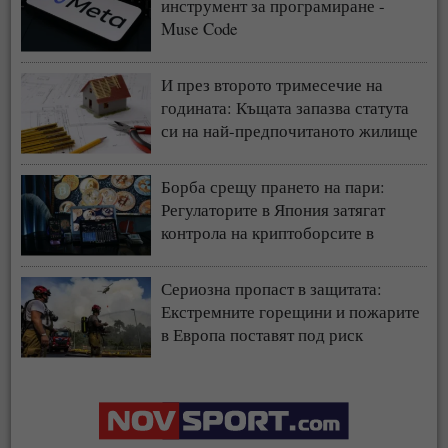
инструмент за програмиране -
Muse Code
И през второто тримесечие на
годината: Къщата запазва статута
си на най-предпочитаното жилище
у нас
Борба срещу прането на пари:
Регулаторите в Япония затягат
контрола на криптоборсите в
страната
Сериозна пропаст в защитата:
Екстремните горещини и пожарите
в Европа поставят под риск
застрахователния модел