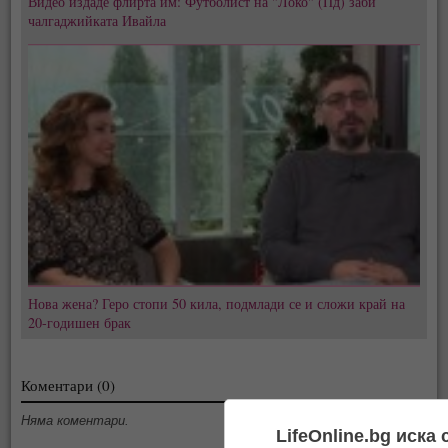
Видео издаде флирта им: Футболист на "Локо" (Пд) заби
чалгаджийката Ивайла
Нова жена? Геро стопи 50 кила, подмлади се и сложи край на
20-годишен брак
Коментари (0)
Няма коментари.
LifeOnline.bg иска