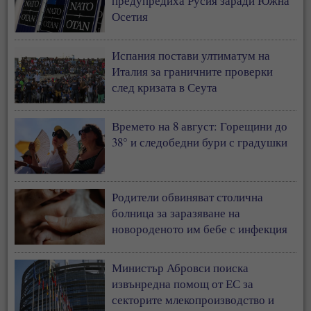
предупредиха Русия заради Южна
Осетия
Испания постави ултиматум на
Италия за граничните проверки
след кризата в Сеута
Времето на 8 август: Горещини до
38° и следобедни бури с градушки
Родители обвиняват столична
болница за заразяване на
новороденото им бебе с инфекция
Министър Абровси поиска
извънредна помощ от ЕС за
секторите млекопроизводство и