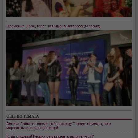
Промоция „Горе, горе“ на Симона Загорова (галерия)
ОЩЕ ПО ТЕМАТА
Венета Райкова поведе война срещу Глория, намекна, че е
меркантилна и застаряваща!
Край с годежа! Глория се раздели с приятеля си?