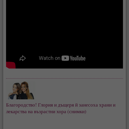
Благородство! Глория и дъщеря й занесоха храни и
лекарства на възрастни хора (снимки)