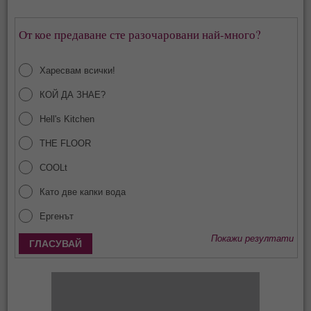
От кое предаване сте разочаровани най-много?
Харесвам всички!
КОЙ ДА ЗНАЕ?
Hell's Kitchen
THE FLOOR
COOLt
Като две капки вода
Ергенът
Покажи резултати