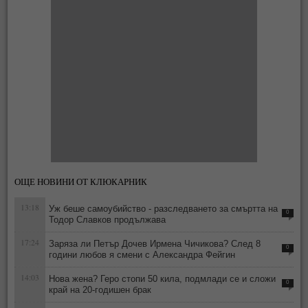
ОЩЕ НОВИНИ ОТ КЛЮКАРНИК
13:18
Уж беше самоубийство - разследването за смъртта на
0
Тодор Славков продължава
17:24
Заряза ли Петър Дочев Ирмена Чичикова? След 8
0
години любов я смени с Александра Фейгин
14:03
Нова жена? Геро стопи 50 кила, подмлади се и сложи
0
край на 20-годишен брак