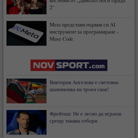
костюми от „Дяволът носи Прада
2“
Meta представи първия си AI
инструмент за програмиране -
Muse Code
Виктория Ангелова е световна
шампионка на троен скок!
Фрейташ: Не е лесно да играеш
срещу такива отбори