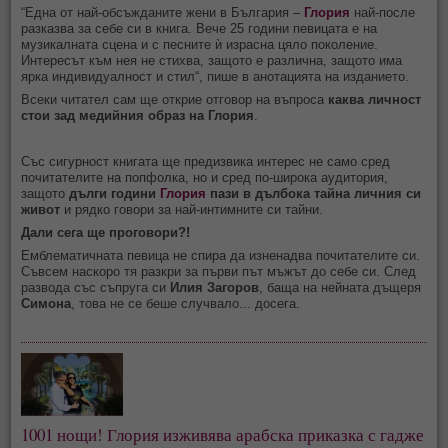
“Една от най-обсъжданите жени в България –
Глория
най-после
разказва за себе си в книга. Вече 25 години певицата е на
музикалната сцена и с песните ѝ израсна цяло поколение.
Интересът към нея не стихва, защото е различна, защото има
ярка индивидуалност и стил“, пише в анотацията на изданието.
Всеки читател сам ще открие отговор на въпроса
каква личност
стои зад медийния образ на Глория
.
Със сигурност книгата ще предизвика интерес не само сред
почитателите на попфолка, но и сред по-широка аудитория,
защото
дълги години
Глория
пази в дълбока тайна личния си
живот
и рядко говори за най-интимните си тайни.
Дали сега ще проговори?!
Емблематичната певица не спира да изненадва почитателите си.
Съвсем наскоро тя разкри за първи път мъжът до себе си. След
развода със съпруга си
Илия Загоров
, баща на нейната дъщеря
Симона
, това не се беше случвало... досега.
1001 нощи! Глория изживява арабска приказка с гадже