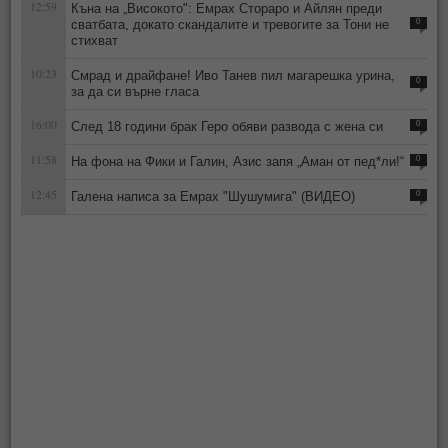
12:59
Къна на „Високото": Емрах Стораро и Айлян преди
сватбата, докато скандалите и тревогите за Тони не
0
стихват
10:23
Смрад и драйфане! Иво Танев пил магарешка урина,
0
за да си върне гласа
16:00
След 18 години брак Геро обяви развода с жена си
0
11:58
На фона на Фики и Галин, Азис запя „Аман от пед*ли!“
0
12:45
Галена написа за Емрах "Шушумига" (ВИДЕО)
0