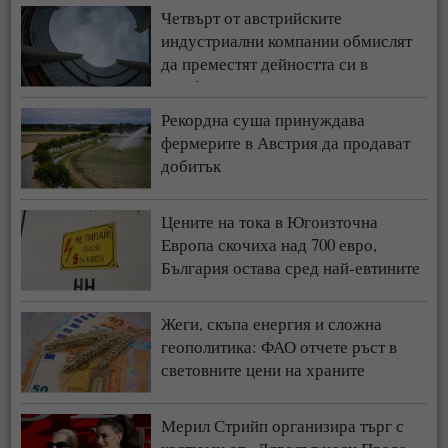
Четвърт от австрийските
индустриални компании обмислят
да преместят дейността си в
чужбина
Рекордна суша принуждава
фермерите в Австрия да продават
добитък
Цените на тока в Югоизточна
Европа скочиха над 700 евро,
България остава сред най-евтините
пазари
Жеги, скъпа енергия и сложна
геополитика: ФАО отчете ръст в
световните цени на храните
Мерил Стрийп организира търг с