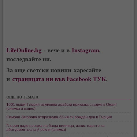
LifeOnline.bg
- вече и в
Instagram
,
последвайте ни.
За още светски новини харесайте
и
страницата ни във Facebook ТУК
.
ОЩЕ ПО ТЕМАТА
1001 нощи! Глория изживява арабска приказка с гадже в Оман!
(снимки и видео)
Симона Загорова отпразнува 23-ия си рожден ден в Гърция
Глория даде прошка на баща пияница, изпил парите за
абитуриентската й рокля (снимка)