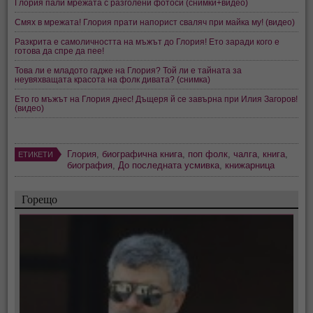
Глория пали мрежата с разголени фотоси (снимки+видео)
Смях в мрежата! Глория прати напорист сваляч при майка му! (видео)
Разкрита е самоличността на мъжът до Глория! Ето заради кого е
готова да спре да пее!
Това ли е младото гадже на Глория? Той ли е тайната за
неувяхващата красота на фолк дивата? (снимка)
Ето го мъжът на Глория днес! Дъщеря й се завърна при Илия Загоров!
(видео)
Глория
,
биографична книга
,
поп фолк
,
чалга
,
книга
,
ЕТИКЕТИ
биография
,
До последната усмивка
,
книжарница
Горещо