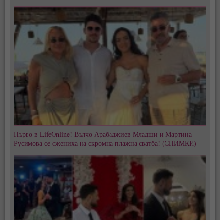
Първо в LifeOnline! Вълчо Арабаджиев Младши и Мартина
Русимова сe oжениха на скромна плажна сватба! (СНИМКИ)