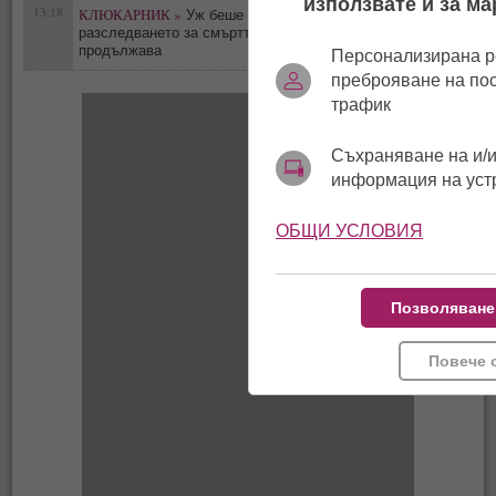
използвате и за ма
13:18
КЛЮКАРНИК »
Уж беше самоубийство -
0
разследването за смъртта на Тодор Славков
продължава
Персонализирана р
преброяване на по
трафик
Съхраняване на и/и
информация на уст
ОБЩИ УСЛОВИЯ
Позволяване
Повече 