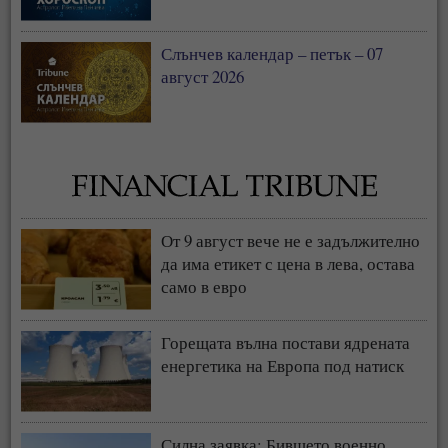
Слънчев календар – петък – 07
август 2026
От 9 август вече не е задължително
да има етикет с цена в лева, остава
само в евро
Горещата вълна постави ядрената
енергетика на Европа под натиск
Силна заявка: Бившето военно