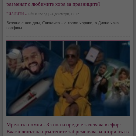
разменят с любимите хора за празниците?
РИАЛИТИ »
LifeOnline.bg | 24 декември, 12:12
Божана с нов дом, Сакалиев – с топли чорапи, а Диона чака
парфюм
Мрежата помни - Златка и преди е зачевала в ефир:
Властелинът на пръстените забременява за втори път в