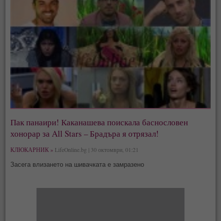
Пак панаири! Каканашева поискала баснословен
хонорар за All Stars – Брадъра я отрязал!
КЛЮКАРНИК »
LifeOnline.bg | 30 октомври, 01:21
Засега влизането на шивачката е замразено