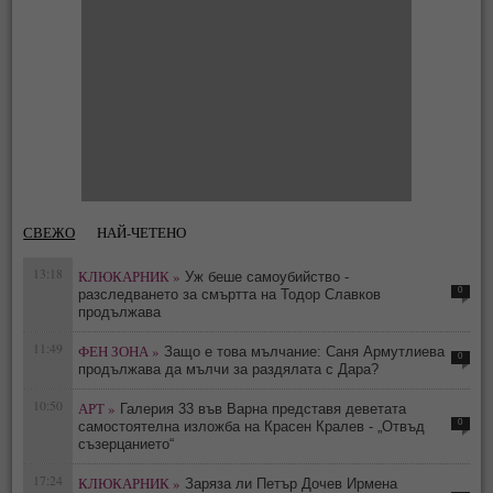
СВЕЖО
НАЙ-ЧЕТЕНО
13:18
КЛЮКАРНИК »
Уж беше самоубийство -
0
разследването за смъртта на Тодор Славков
продължава
11:49
ФЕН ЗОНА »
Защо е това мълчание: Саня Армутлиева
0
продължава да мълчи за раздялата с Дара?
10:50
АРТ »
Галерия 33 във Варна представя деветата
0
самостоятелна изложба на Красен Кралев - „Отвъд
съзерцанието“
17:24
КЛЮКАРНИК »
Заряза ли Петър Дочев Ирмена