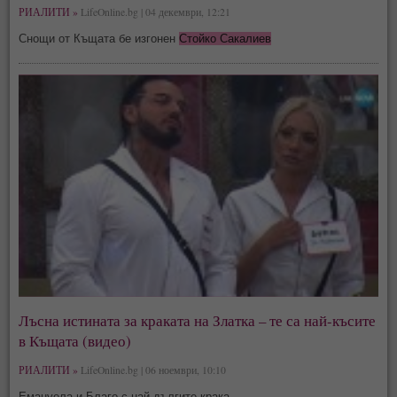
РИАЛИТИ »
LifeOnline.bg | 04 декември, 12:21
Снощи от Къщата бе изгонен
Стойко Сакалиев
Лъсна истината за краката на Златка – те са най-късите
в Къщата (видео)
РИАЛИТИ »
LifeOnline.bg | 06 ноември, 10:10
Емануела и Благо с най-дългите крака