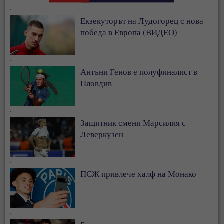
Екзекуторът на Лудогорец с нова
победа в Европа (ВИДЕО)
Антъни Генов е полуфиналист в
Пловдив
Защитник смени Марсилия с
Леверкузен
ПСЖ привлече халф на Монако