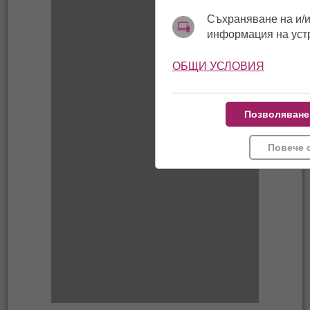
Съхраняване на и/и
информация на уст
ОБЩИ УСЛОВИЯ
Позволяване
Повече 