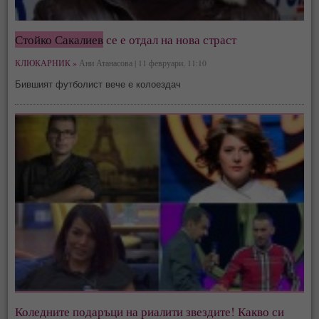
Стойко Сакалиев
се е отдал на нова страст
КЛЮКАРНИК »
Ани Атанасова | 11 февруари, 11:10
Бившият футболист вече е колоездач
Коледните подаръци на риалити звездите! Какво си