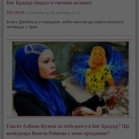
Биг Брадър (видео и смешни колажи)
РИАЛИТИ »
LifeOnline.bg | 06 декември, 01:34
Благо Джийзъса е поредния, който мечтае да озапти волната
пеперуда с брак
Гласят Албена Вулева за победител в Биг Брадър? Ще
конкурира Венета Райкова с ново предаване?