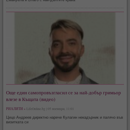
Още един самопровъзгласил се за най-добър гримьор
влезе в Къщата (видео)
РИАЛИТИ »
LifeOnline.bg | 05 ноември, 11:01
Цецо Андреев директно нарече Кулагин некадърник и палячо във
визитката си