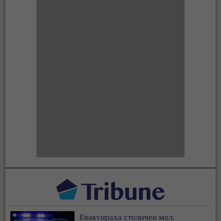
Евакуираха столичен мол.