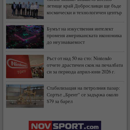
летище край Доброславци ще бъде
космически и технологичен център
(СНИМКИ + ВИДЕО)
Бумът на изкуствения интелект
променя американската икономика
до неузнаваемост
Ръст от над 50 на сто: Nintendo
отчете драстичен скок на печалбата
си за периода април-юни 2026 г.
Стабилизация на петролния пазар:
Сортът „Брент“ се задържа около
$79 за барел