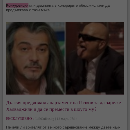
Конкуренция
та и дъмпинга в хонорарите обезсмислили да
продължава с тази мъка
Дългия предложил апартамент на Рачков за да зареже
Халваджиян и да се премести в шоуто му?
ЕКСКЛУЗИВНО »
LifeOnline.bg | 12 март, 07:14
Печели ли зрителят от вечното съревнование между двете най-