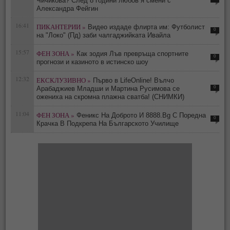
Чичикова? След 8 години любов я смени с
Александра Фейгин
16:41
ПИКАНТЕРИИ »
Видео издаде флирта им: Футболист
0
на "Локо" (Пд) заби чалгаджийката Ивайла
15:57
ФЕН ЗОНА »
Как зодия Лъв превръща спортните
0
прогнози и казиното в истинско шоу
12:32
ЕКСКЛУЗИВНО »
Първо в LifeOnline! Вълчо
0
Арабаджиев Младши и Мартина Русимова сe
oжениха на скромна плажна сватба! (СНИМКИ)
11:04
ФЕН ЗОНА »
Феникс На Доброто И 8888.Bg С Поредна
0
Крачка В Подкрепа На Българското Училище