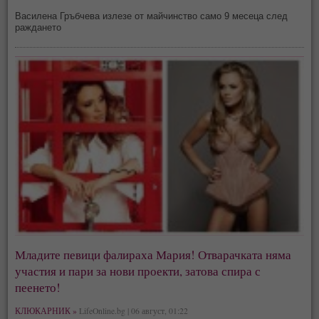
Василена Гръбчева излезе от майчинство само 9 месеца след
раждането
Младите певици фалираха Мария! Отварачката няма
участия и пари за нови проекти, затова спира с
пеенето!
КЛЮКАРНИК »
LifeOnline.bg | 06 август, 01:22