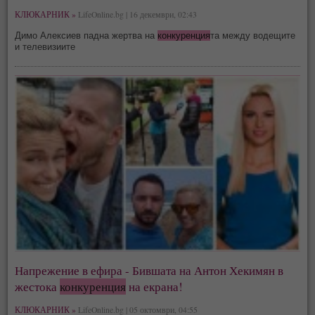
КЛЮКАРНИК »
LifeOnline.bg | 16 декември, 02:43
Димо Алексиев падна жертва на
конкуренция
та между водещите
и телевизиите
Напрежение в ефира - Бившата на Антон Хекимян в
жестока
конкуренция
на екрана!
КЛЮКАРНИК »
LifeOnline.bg | 05 октомври, 04:55