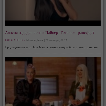
Алисия издаде песен в Пайнер! Готви се трансфер?
КЛЮКАРНИК »
Методи Динев | 27 ноември, 01:57
Продуцентите и от Ара Мюзик нямат нищо общо с новото парче