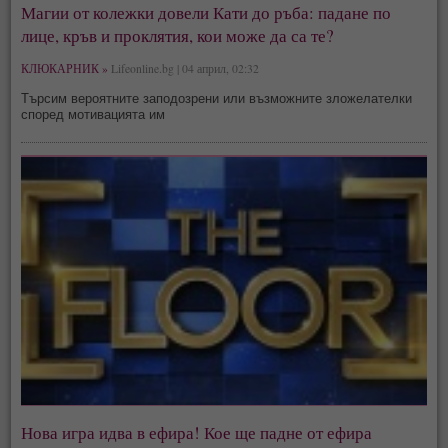
Магии от колежки довели Кати до ръба: падане по
лице, кръв и проклятия, кои може да са те?
КЛЮКАРНИК »
Lifeonline.bg | 04 април, 02:32
Търсим вероятните заподозрени или възможните зложелателки
според мотивацията им
Нова игра идва в ефира! Кое ще падне от ефира