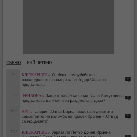
СВЕЖО
НАЙ-ЧЕТЕНО
13:18
КЛЮКАРНИК »
Уж беше самоубийство -
0
разследването за смъртта на Тодор Славков
продължава
11:49
ФЕН ЗОНА »
Защо е това мълчание: Саня Армутлиева
0
продължава да мълчи за раздялата с Дара?
10:50
АРТ »
Галерия 33 във Варна представя деветата
0
самостоятелна изложба на Красен Кралев - „Отвъд
съзерцанието“
17:24
КЛЮКАРНИК »
Заряза ли Петър Дочев Ирмена
0