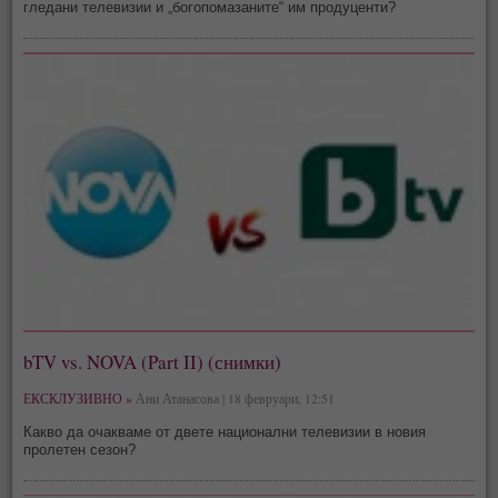
гледани телевизии и „богопомазаните“ им продуценти?
bTV vs. NOVA (Part II) (снимки)
ЕКСКЛУЗИВНО »
Ани Атанасова | 18 февруари, 12:51
Какво да очакваме от двете национални телевизии в новия
пролетен сезон?