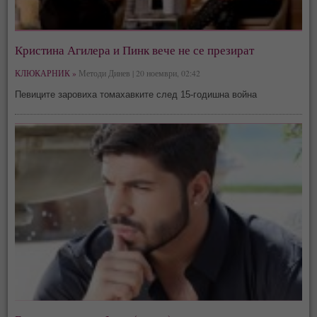
Кристина Агилера и Пинк вече не се презират
КЛЮКАРНИК »
Методи Динев | 20 ноември, 02:42
Певиците заровиха томахавките след 15-годишна война