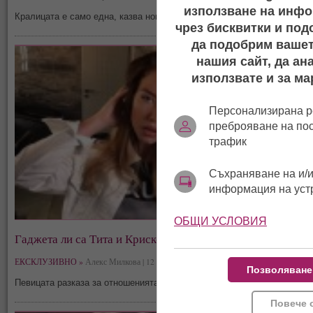
използване на инфо
Кралицата е само една, казва новата водеща на "Папараци"
чрез бисквитки и под
да подобрим вашет
нашия сайт, да ан
използвате и за ма
Персонализирана р
преброяване на по
трафик
Съхраняване на и/и
информация на уст
ОБЩИ УСЛОВИЯ
Гаджета ли са Тита и Криско?
ЕКСКЛУЗИВНО »
Алекс Милкова | 12 юни, 09:51
Позволяване
Певицата разказа за отношенията им
Повече 