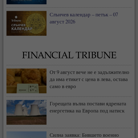
Слънчев календар – петък – 07
август 2026
От 9 август вече не е задължително
да има етикет с цена в лева, остава
само в евро
Горещата вълна постави ядрената
енергетика на Европа под натиск
Силна заявка: Бившето военно