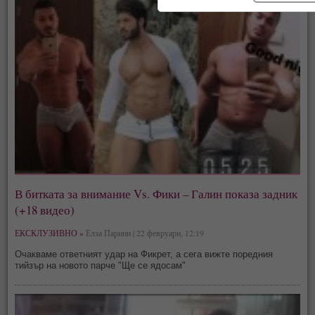
В битката за внимание Vs. Фики – Галин показа задник
(+18 видео)
ЕКСКЛУЗИВНО »
Елза Парини | 22 февруари, 12:19
Очакваме ответният удар на Фикрет, а сега вижте поредния
тийзър на новото парче "Ще се ядосам"