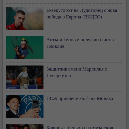
Екзекуторът на Лудогорец с нова
победа в Европа (ВИДЕО)
Антъни Генов е полуфиналист в
Пловдив
Защитник смени Марсилия с
Леверкузен
ПСЖ привлече халф на Монако
Бившият треньор на румънския