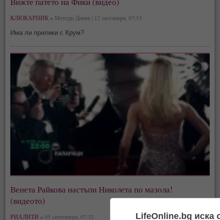
Вижте патето на Фики (видео)
КЛЮКАРНИК »
Методи Динев | 12 октомври, 07:53
Има ли прилики с Крум?
Венета Райкова настъпи Николета по мазола!
(видеото)
LifeOnline.bg иска
РИАЛИТИ »
05 септември, 07:32