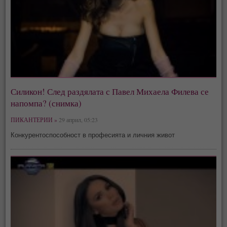
Силикон! След раздялата с Павел Михаела Филева се
напомпа? (снимка)
ПИКАНТЕРИИ »
29 април, 05:23
Конкурентоспособност в професията и личния живот