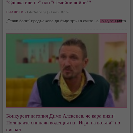
"Сделка или не" или "Семейни войни"?
РИАЛИТИ »
LifeOnline.bg | 21 юли, 02:36
„Стани богат“ продължава да бъде трън в очите на
конкуренция
та
Конкурент натопил Димо Алексиев, че кара пиян!
Полицаите спипали водещия на „Игри на волята“ по
сигнал