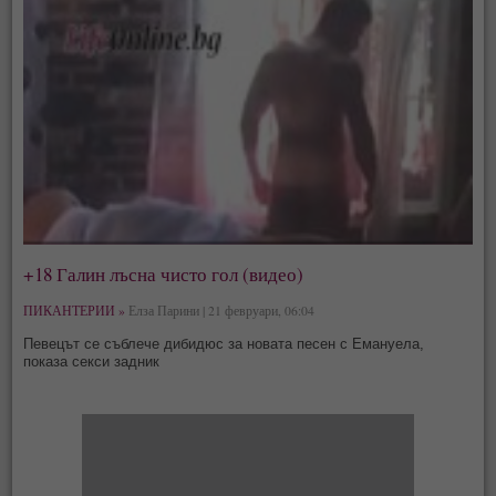
+18 Галин лъсна чисто гол (видео)
ПИКАНТЕРИИ »
Елза Парини | 21 февруари, 06:04
Певецът се съблече дибидюс за новата песен с Емануела,
показа секси задник