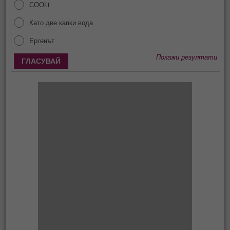
COOLt
Като две капки вода
Ергенът
Покажи резултати