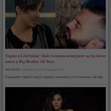
Първо в LifeOnline! Най-големия конкурент на Кулагин
влиза в Big Brother All Stars
РИАЛИТИ »
LifeOnline.bg | 30 октомври, 08:42
Бъдещият герой в шоуто пребил колегата си в столичен гей бар