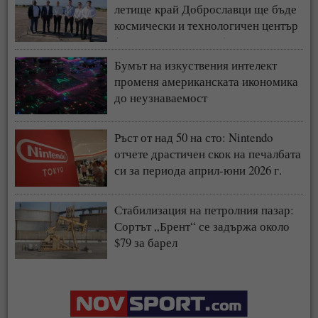
летище край Доброславци ще бъде
космически и технологичен център
(СНИМКИ + ВИДЕО)
Бумът на изкуствения интелект
променя американската икономика
до неузнаваемост
Ръст от над 50 на сто: Nintendo
отчете драстичен скок на печалбата
си за периода април-юни 2026 г.
Стабилизация на петролния пазар:
Сортът „Брент“ се задържа около
$79 за барел