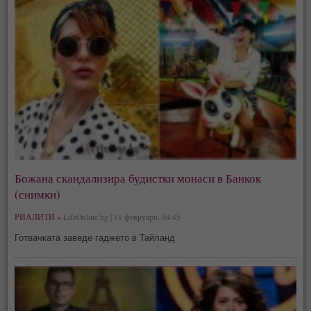
Божана скандализира будистки монаси в Банкок
(снимки)
РИАЛИТИ »
LifeOnline.bg | 11 февруари, 04:45
Готвачката заведе гаджето в Тайланд