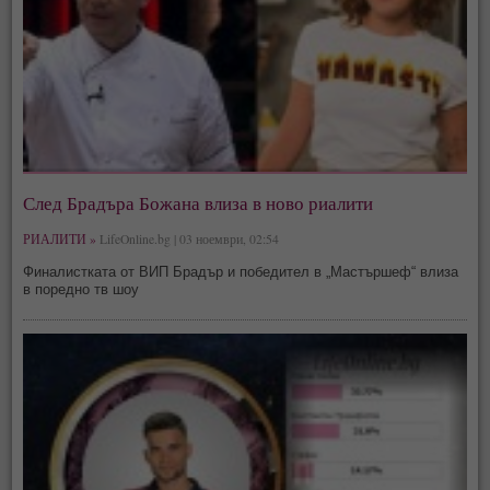
След Брадъра Божана влиза в ново риалити
РИАЛИТИ »
LifeOnline.bg | 03 ноември, 02:54
Финалистката от ВИП Брадър и победител в „Мастършеф“ влиза
в поредно тв шоу