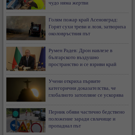
чудо няма жертви
Голям пожар край Асеновград:
Горят сухи треви и лозя, затвориха
околовръстния път
Румен Радев: Дрон навлезе в
българското въздушно
пространство и се взриви край
границата с Румъния
Учени откриха първите
категорични доказателства, че
глобалното затопляне се ускорява
Перник обяви частично бедствено
положение заради свлачище и
пропаднал път