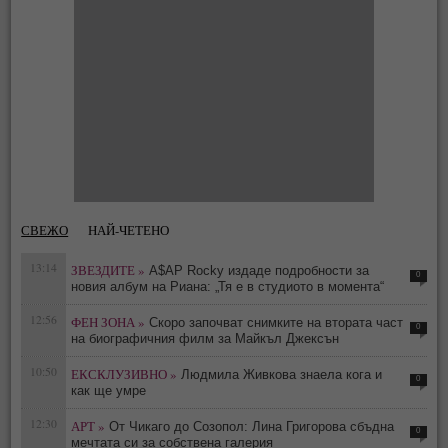
СВЕЖО
НАЙ-ЧЕТЕНО
13:14
ЗВЕЗДИТЕ »
A$AP Rocky издаде подробности за
0
новия албум на Риана: „Тя е в студиото в момента“
12:56
ФЕН ЗОНА »
Скоро започват снимките на втората част
0
на биографичния филм за Майкъл Джексън
10:50
ЕКСКЛУЗИВНО »
Людмила Живкова знаела кога и
0
как ще умре
12:30
АРТ »
От Чикаго до Созопол: Лина Григорова сбъдна
0
мечтата си за собствена галерия