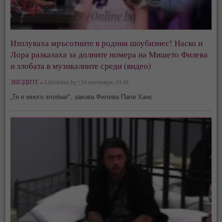
Изплуваха мръсотиите в родния шоубизнес! Наско и
Лора разказаха за долните номера на Мишето Филева
и злобата в музикалните среди (видео)
ЗВЕЗДИТЕ »
LifeOnline.bg | 24 октомври, 03:48
„Тя е много злобна!“, закова Филева Папи Ханс