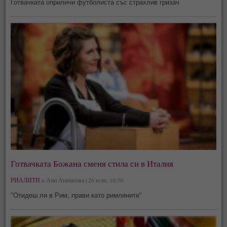
Готвачката оприличи футболиста със страхлив гризач
Готвачката Божана сменя стила си в Италия
РИАЛИТИ »
Ани Атанасова | 26 юли, 10:50
"Отидеш ли в Рим, прави като римляните"