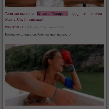
Развали им кефа!
Божана Кацарова
издаде кой печели
MasterChef! (снимка)
РИАЛИТИ »
LifeOnline.bg | 02 октомври, 02:06
Внимание следва спойлер за края на шоуто!!!