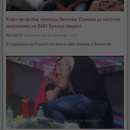
Клаустрофобия принуди Веселин Плачков да напусне
зверилника на ВИП Брадър (видео)
РИАЛИТИ »
LifeOnline.bg | 28 септември, 11:23
В лудницата на Къщата останаха само Божана и Валентин