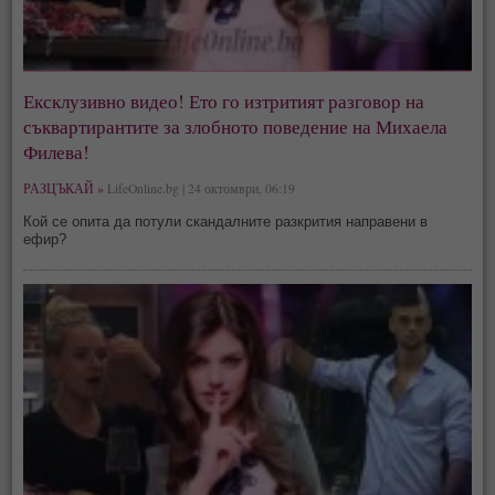
Ексклузивно видео! Ето го изтритият разговор на
съквартирантите за злобното поведение на Михаела
Филева!
РАЗЦЪКАЙ »
LifeOnline.bg | 24 октомври, 06:19
Кой се опита да потули скандалните разкрития направени в
ефир?