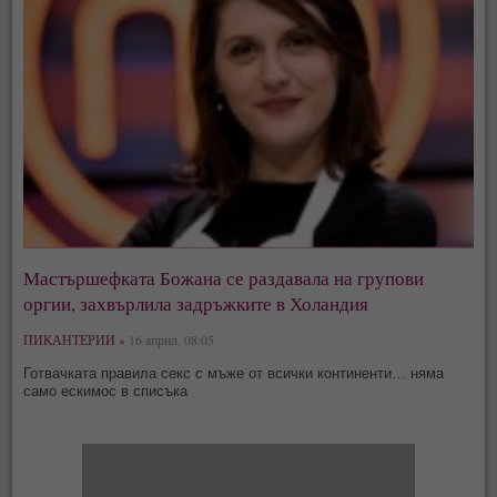
Мастършефката Божана се раздавала на групови
оргии, захвърлила задръжките в Холандия
ПИКАНТЕРИИ »
16 април, 08:05
Готвачката правила секс с мъже от всички континенти… няма
само ескимос в списъка