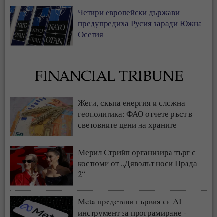
Четири европейски държави
предупредиха Русия заради Южна
Осетия
Жеги, скъпа енергия и сложна
геополитика: ФАО отчете ръст в
световните цени на храните
Мерил Стрийп организира търг с
костюми от „Дяволът носи Прада
2“
Meta представи първия си AI
инструмент за програмиране -