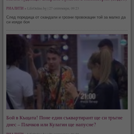
РИАЛИТИ »
LifeOnline.bg | 27 септември, 09:23
След поредица от скандали и грозни провокации той за малко да
си изяде боя
Бой в Къщата! Поне един съквартирант ще си тръгне
днес – Плачков или Кулагин ще напусне?