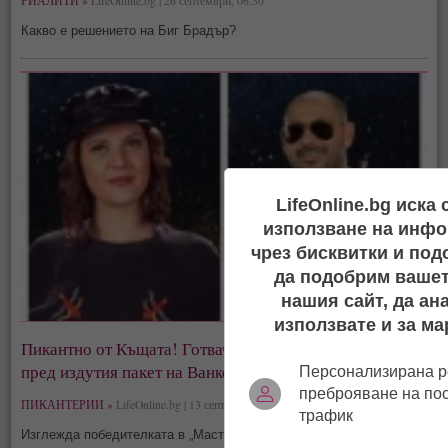
РИАЛИТИ »
LifeOnline.bg | 26 септември, 06:30
Какво е решението на Биг Брадър?
LifeOnline.bg иска
използване на инфо
чрез бисквитки и под
да подобрим вашет
нашия сайт, да ан
използвате и за ма
Пикантно от Къщата! Готвачката Божана точи лиги
пред издутия пакет на Ванко 1 (снимка)
Персонализирана р
преброяване на по
ПИКАНТЕРИИ »
LifeOnline.bg | 13 септември, 01:24
трафик
Изглежда победителката в „Мастър шеф“ си пада по затворници