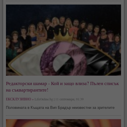
Редакторски шамар - Кой и защо влиза? Пълен списък
на съквартирантите!
ЕКСКЛУЗИВНО »
LifeOnline.bg | 11 септември, 01:39
Половината в Къщата на Вип Брадър неизвестни за зрителите