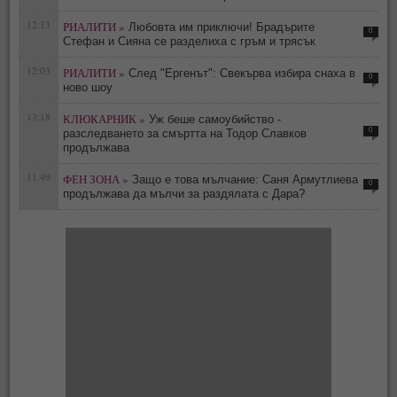
12:13
РИАЛИТИ »
Любовта им приключи! Брадърите
0
Стефан и Сияна се разделиха с гръм и трясък
12:03
РИАЛИТИ »
След "Ергенът": Свекърва избира снаха в
0
ново шоу
13:18
КЛЮКАРНИК »
Уж беше самоубийство -
0
разследването за смъртта на Тодор Славков
продължава
11:49
ФЕН ЗОНА »
Защо е това мълчание: Саня Армутлиева
0
продължава да мълчи за раздялата с Дара?