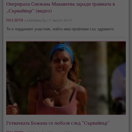
Оперираха Снежана Макавеева заради травмата в
„Сървайвър“ (видео)
РИАЛИТИ »
LifeOnline.bg | 17 август, 04:13
Тя е порденият участник, който има проблеми със здравето
Готвачката Божана се поболя след "Сървайвър"