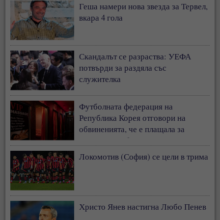
Геша намери нова звезда за Тервел,
вкара 4 гола
Скандалът се разраства: УЕФА
потвърди за раздяла със
служителка
Футболната федерация на
Република Корея отговори на
обвиненията, че е плащала за
сексуални забавления на съдии
Локомотив (София) се цели в трима
Христо Янев настигна Любо Пенев