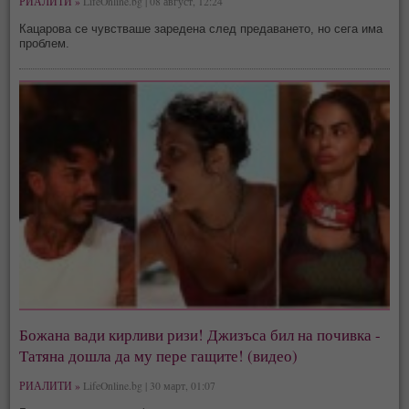
РИАЛИТИ »
LifeOnline.bg | 08 август, 12:24
Кацарова се чувстваше заредена след предаването, но сега има
проблем.
Божана вади кирливи ризи! Джизъса бил на почивка -
Татяна дошла да му пере гащите! (видео)
РИАЛИТИ »
LifeOnline.bg | 30 март, 01:07