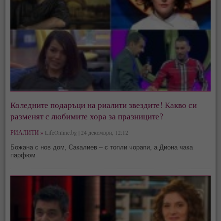
Коледните подаръци на риалити звездите! Какво си
разменят с любимите хора за празниците?
РИАЛИТИ »
LifeOnline.bg | 24 декември, 12:12
Божана с нов дом, Сакалиев – с топли чорапи, а Диона чака
парфюм