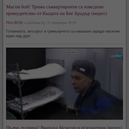
Масов бой! Трима съквартиранти са изведени
принудително от Къщата на Биг Брадър (видео)
РИАЛИТИ »
LifeOnline.bg | 27 септември, 09:50
Готвачката, актьорът и гримьорчето са наказани заради насилие
един над друг
Пълна лудница! Вкараха Кулагин в психиатрия (видео)