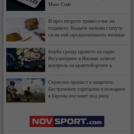
Muse Code
И през второто тримесечие на
годината: Къщата запазва статута
си на най-предпочитаното жилище
у нас
Борба срещу прането на пари:
Регулаторите в Япония затягат
контрола на криптоборсите в
страната
Сериозна пропаст в защитата:
Екстремните горещини и пожарите
в Европа поставят под риск
застрахователния модел