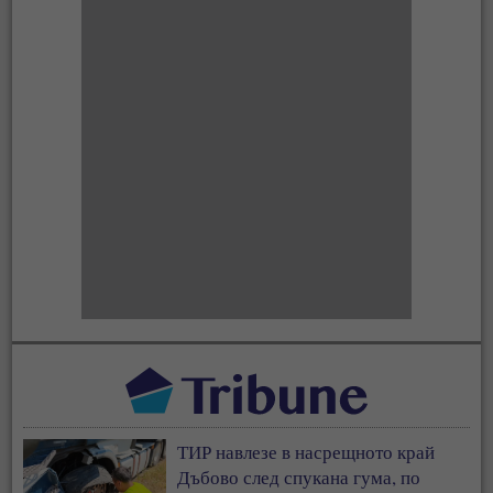
ТИР навлезе в насрещното край
Дъбово след спукана гума, по