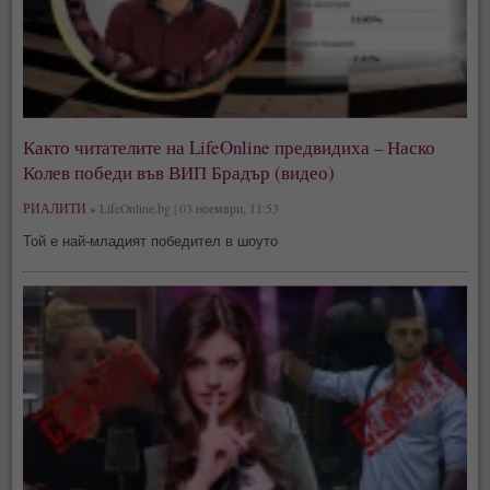
Както читателите на LifeOnline предвидиха – Наско
Колев победи във ВИП Брадър (видео)
РИАЛИТИ »
LifeOnline.bg | 03 ноември, 11:53
Той е най-младият победител в шоуто