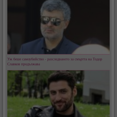
Уж беше самоубийство - разследването за смъртта на Тодор
Славков продължава