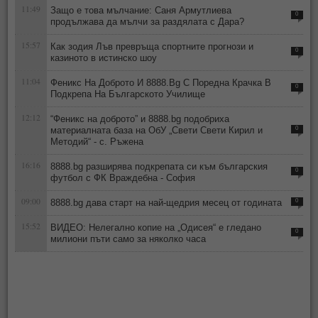
11:49
Защо е това мълчание: Саня Армутлиева
0
продължава да мълчи за раздялата с Дара?
15:57
Как зодия Лъв превръща спортните прогнози и
0
казиното в истинско шоу
11:04
Феникс На Доброто И 8888.Bg С Поредна Крачка В
0
Подкрепа На Българското Училище
12:12
“Феникс на доброто” и 8888.bg подобриха
материалната база на ОбУ „Свети Свети Кирил и
0
Методий“ - с. Ръжена
16:16
8888.bg разширява подкрепата си към българския
0
футбол с ФК Враждебна - София
09:00
8888.bg дава старт на най-щедрия месец от годината
0
15:52
ВИДЕО: Нелегално копие на „Одисея“ е гледано
0
милиони пъти само за няколко часа