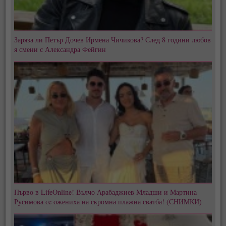
Заряза ли Петър Дочев Ирмена Чичикова? След 8 години любов
я смени с Александра Фейгин
Първо в LifeOnline! Вълчо Арабаджиев Младши и Мартина
Русимова сe oжениха на скромна плажна сватба! (СНИМКИ)