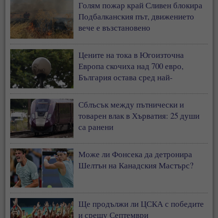
Голям пожар край Сливен блокира
Подбалканския път, движението
вече е възстановено
Цените на тока в Югоизточна
Европа скочиха над 700 евро,
България остава сред най-
евтините пазари
Сблъсък между пътнически и
товарен влак в Хърватия: 25 души
са ранени
Може ли Фонсека да детронира
Шелтън на Канадския Мастърс?
Ще продължи ли ЦСКА с победите
и срещу Септември