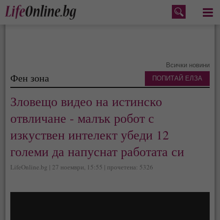
Меню
Всички новини
Фен зона
ПОПИТАЙ ЕЛЗА
Зловещо видео на истинско
отвличане - малък робот с
изкуствен интелект убеди 12
големи да напуснат работата си
LifeOnline.bg | 27 ноември, 15:55 | прочетена: 5326