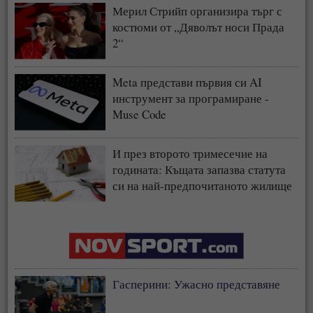
Мерил Стрийп организира търг с
костюми от „Дяволът носи Прада
2“
Meta представи първия си AI
инструмент за програмиране -
Muse Code
И през второто тримесечие на
годината: Къщата запазва статута
си на най-предпочитаното жилище
у нас
Гасперини: Ужасно представяне