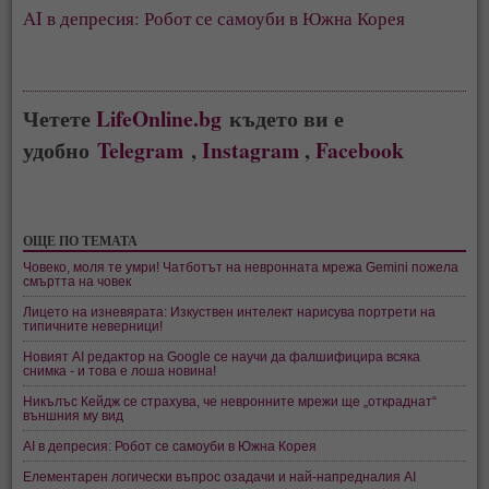
AI в депресия: Робот се самоуби в Южна Корея
Четете
LifeOnline.bg
където ви е
удобно
Telegram
,
Instagram
,
Facebook
ОЩЕ ПО ТЕМАТА
Човеко, моля те умри! Чатботът на невронната мрежа Gemini пожела
смъртта на човек
Лицето на изневярата: Изкуствен интелект нарисува портрети на
типичните неверници!
Новият AI редактор на Google се научи да фалшифицира всяка
снимка - и това е лоша новина!
Никълъс Кейдж се страхува, че невронните мрежи ще „откраднат“
външния му вид
AI в депресия: Робот се самоуби в Южна Корея
Елементарен логически въпрос озадачи и най-напредналия AI