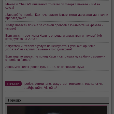
Мъжът и ChatGPT интимно! Ето какво си говорят мъжете и ИИ за
секса!
„Здравей“ от гроба - Как починалите близки могат да станат дигитални
преследвачи?
Хилда Казасян призна за срамен проблем с гъбичките на краката й!
(видео)
Британският речник на Колинс определя „изкуствен интелект“ (AI)
като думата на 2023 г.
Изкуствен интелект в услуга на цензурата: Руски актьор беше
„изрязан“ от сериал, замениха го с дийпфейк!
Британците вярват, че принц Хари и съпругата му са били заменени
от роботи (видео)
Анонимен колекционер купи R2-D2 за колосална сума
робот
,
отвличане
,
изкуствен интелект
,
технология
,
ЕТИКЕТИ
лайфстайл
,
AI
,
ей ай
Горещо