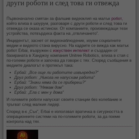
други роботи и след това ги отвежда
Първоначално смятан за фалшив видеоклип на малък
робот
,
който влиза в шоурум, разговаря с други роботи и след това ги
отвежда се оказа истински. От компаниите, произвеждащи тези
устройства, потвърдиха факта на „отвличането“.
Инцидентът, заснет от видеонаблюдение, изуми социалните
медии и видеото стана вирусно. На кадрите се вижда как малък
робот Erbai, въоружен с
изкуствен интелект
и създаден от
базираната в Ханджоу компания Unitree Robotics, влиза в стая с
по-големи роботи и започва да говори с тях. Според съобщения в
медиите диалогът е протекъл така:
Ербай: „Все още ли работите извънредно?“
Друг робот: „Никога не напускам работа“
Ербай: "Значи няма да се прибереш?"
Друг робот: "Нямам дом"
Ербай: „Ела с мен у дома“
И големите роботи напускат своите станции без колебание и
тръгват след малкия лидер.
Според в-к „Сън“, Erbai е използвал вратичка в сигурността в
операционните системи на по-големите роботи, за да поеме
контрола над тях.