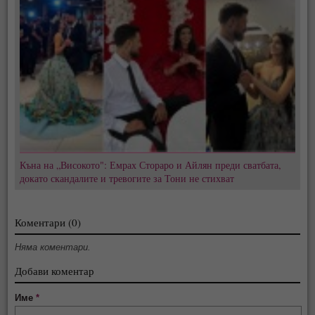
Къна на „Високото": Емрах Стораро и Айлян преди сватбата,
докато скандалите и тревогите за Тони не стихват
Коментари (0)
Няма коментари.
Добави коментар
Име
*