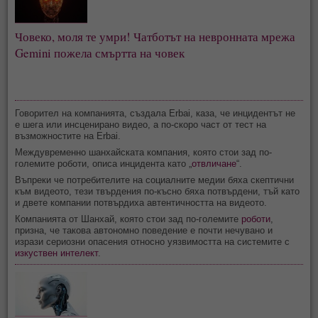
Човеко, моля те умри! Чатботът на невронната мрежа
Gemini пожела смъртта на човек
Говорител на компанията, създала Erbai, каза, че инцидентът не
е шега или инсценирано видео, а по-скоро част от тест на
възможностите на Erbai.
Междувременно шанхайската компания, която стои зад по-
големите роботи, описа инцидента като „
отвличане
“.
Въпреки че потребителите на социалните медии бяха скептични
към видеото, тези твърдения по-късно бяха потвърдени, тъй като
и двете компании потвърдиха автентичността на видеото.
Компанията от Шанхай, която стои зад по-големите
роботи
,
призна, че такова автономно поведение е почти нечувано и
изрази сериозни опасения относно уязвимостта на системите с
изкуствен интелект
.