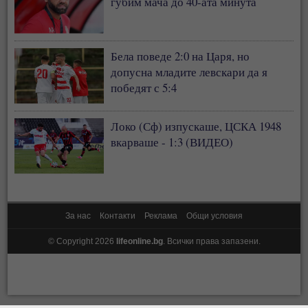
губим мача до 40-ата минута
Бела поведе 2:0 на Царя, но
допусна младите левскари да я
победят с 5:4
Локо (Сф) изпускаше, ЦСКА 1948
вкарваше - 1:3 (ВИДЕО)
За нас
Контакти
Реклама
Общи условия
© Copyright 2026
lifeonline.bg
. Всички права запазени.