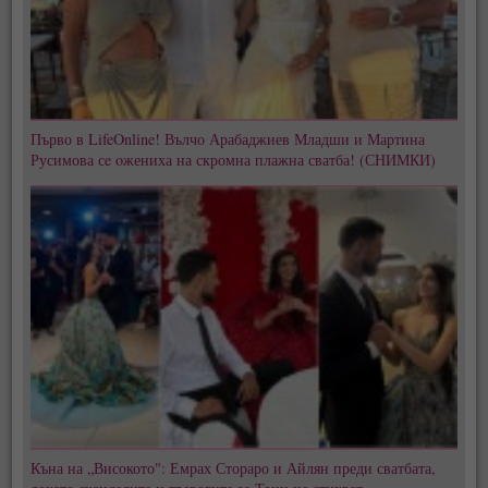
Първо в LifeOnline! Вълчо Арабаджиев Младши и Мартина
Русимова сe oжениха на скромна плажна сватба! (СНИМКИ)
Къна на „Високото": Емрах Стораро и Айлян преди сватбата,