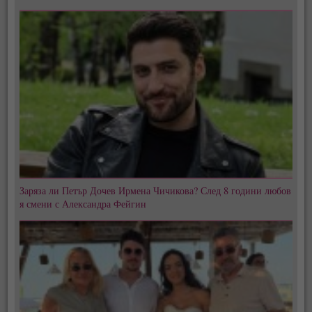
Заряза ли Петър Дочев Ирмена Чичикова? След 8 години любов
я смени с Александра Фейгин