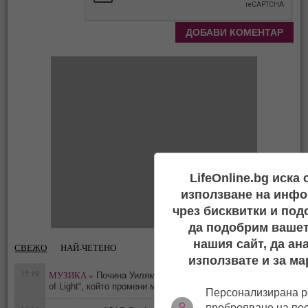
LifeOnline.bg иска
използване на инфо
чрез бисквитки и под
да подобрим вашет
нашия сайт, да ан
СВЕЖО
НАЙ-ЧЕТЕНО
използвате и за ма
15:19
МУЗИКА »
Почина Уилям Орбит – архитектът на „Ray
0
of Light“, който промени музиката на Мадона
Персонализирана р
преброяване на по