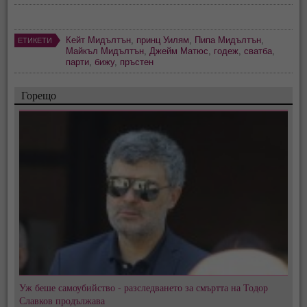
Кейт Мидълтън
,
принц Уилям
,
Пипа Мидълтън
,
ЕТИКЕТИ
Майкъл Мидълтън
,
Джейм Матюс
,
годеж
,
сватба
,
парти
,
бижу
,
пръстен
Горещо
Уж беше самоубийство - разследването за смъртта на Тодор
Славков продължава