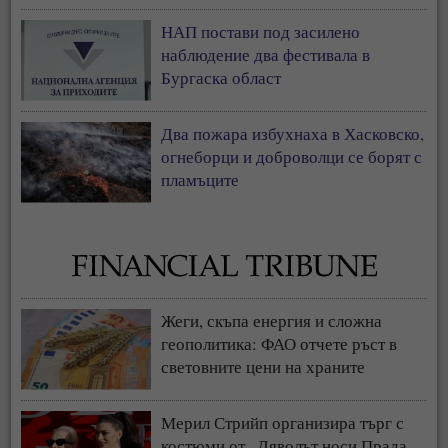
НАП постави под засилено
наблюдение два фестивала в
Бургаска област
Два пожара избухнаха в Хасковско,
огнеборци и доброволци се борят с
пламъците
Жеги, скъпа енергия и сложна
геополитика: ФАО отчете ръст в
световните цени на храните
Мерил Стрийп организира търг с
костюми от „Дяволът носи Прада