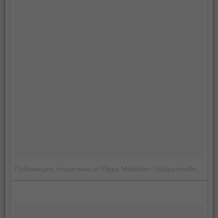
Публикация, споделена от Pippa Middleton (@pippamidleton)
на