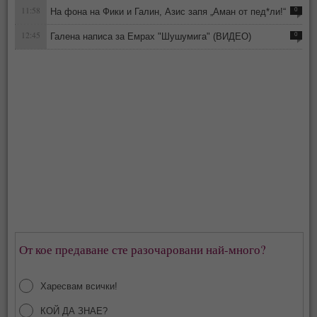
11:58
На фона на Фики и Галин, Азис запя „Аман от пед*ли!“
0
12:45
Галена написа за Емрах "Шушумига" (ВИДЕО)
0
От кое предаване сте разочаровани най-много?
Харесвам всички!
КОЙ ДА ЗНАЕ?