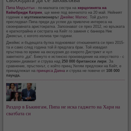
Пипа Мидълтън
- по-малката сестра на
херцогинята на
Кеймбридж Катрин
, ще мине под венчилото на 20 май. Нейният
годеник е
мултимилионеръ
т
Джеймс Матюс
. Той дълго
преследвал Пипа преди да успее да привлече интереса на
своенравната аристократка. Запознават се през 2012, но връзката
е краткотрайна и сестрата на Кейт го заменя с банкера Ник
Джексън, с когото излиза три години.
Джеймс и бъдещата булка подновяват отношенията си през 2015-
та и само след година той й предлага брак. Той извадил
пръстена по време на екскурзия до езерото Дистрикт и чул
заветното „да“. Бижуто е истинско произведение на изкуството - с
огромен диамант и струва над
250 000 британски лири
. За
сравнение, пръстенът, с който принц Уилям предложи на Кейт, е
принадлежал на
принцеса Даяна
и струва не повече от
108 000
паунда.
Раздор в Бъкингам, Пипа не иска гаджето на Хари на
сватбата си