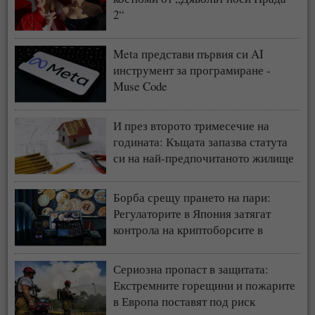
2“
Meta представи първия си AI
инструмент за програмиране -
Muse Code
И през второто тримесечие на
годината: Къщата запазва статута
си на най-предпочитаното жилище
у нас
Борба срещу прането на пари:
Регулаторите в Япония затягат
контрола на криптоборсите в
страната
Сериозна пропаст в защитата:
Екстремните горещини и пожарите
в Европа поставят под риск