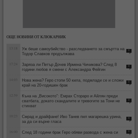
ОЩЕ НОВИНИ ОТ КЛЮКАРНИК
13:18
Уж беше самоубийство - разследването за смъртта на
0
Тодор Славков продължава
17:24
Заряза ли Петър Дочев Ирмена Чичикова? След 8
0
години любов я смени с Александра Фейгин
14:03
Нова жена? Геро стопи 50 кила, подмлади се и сложи
0
край на 20-годишен брак
12:59
Къна на „Високото": Емрах Стораро и Айлян преди
сватбата, докато скандалите и тревогите за Тони не
0
стихват
10:23
Смрад и драйфане! Иво Танев пил магарешка урина,
0
за да си върне гласа
16:00
След 18 години брак Геро обяви развода с жена си
0