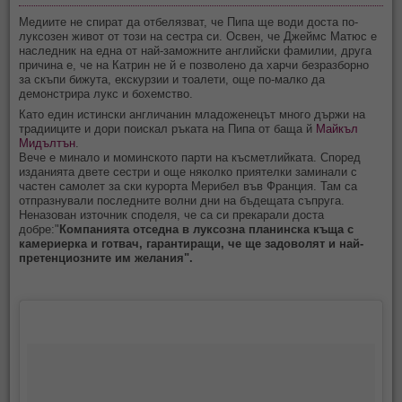
Медиите не спират да отбелязват, че Пипа ще води доста по-
луксозен живот от този на сестра си. Освен, че Джеймс Матюс е
наследник на една от най-заможните английски фамилии, друга
причина е, че на Катрин не й е позволено да харчи безразборно
за скъпи бижута, екскурзии и тоалети, още по-малко да
демонстрира лукс и бохемство.
Като един истински англичанин младоженецът много държи на
традииците и дори поискал ръката на Пипа от баща й
Майкъл
Мидълтън
.
Вече е минало и моминското парти на късметлийката. Според
изданията двете сестри и още няколко приятелки заминали с
частен самолет за ски курорта Мерибел във Франция. Там са
отпразнували последните волни дни на бъдещата съпруга.
Неназован източник споделя, че са си прекарали доста
добре:"
Компанията отседна в луксозна планинска къща с
камериерка и готвач, гарантиращи, че ще задоволят и най-
претенциозните им желания".