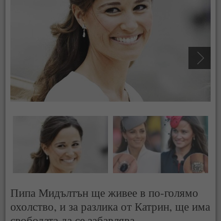
Пипа Мидълтън ще живее в по-голямо
охолство, и за разлика от Катрин, ще има
свободата да се забавлява