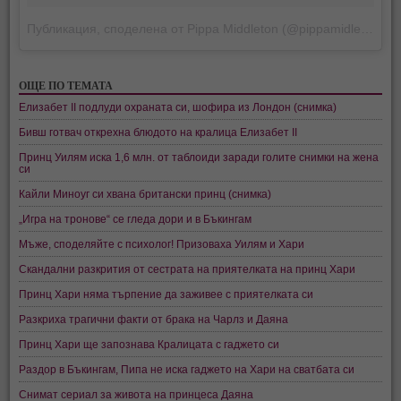
Публикация, споделена от Pippa Middleton (@pippamidleton)
на
ОЩЕ ПО ТЕМАТА
Елизабет II подлуди охраната си, шофира из Лондон (снимка)
Бивш готвач открехна блюдото на кралица Елизабет II
Принц Уилям иска 1,6 млн. от таблоиди заради голите снимки на жена
си
Кайли Миноуг си хвана британски принц (снимка)
„Игра на тронове“ се гледа дори и в Бъкингам
Мъже, споделяйте с психолог! Призоваха Уилям и Хари
Скандални разкрития от сестрата на приятелката на принц Хари
Принц Хари няма търпение да заживее с приятелката си
Разкриха трагични факти от брака на Чарлз и Даяна
Принц Хари ще запознава Кралицата с гаджето си
Раздор в Бъкингам, Пипа не иска гаджето на Хари на сватбата си
Снимат сериал за живота на принцеса Даяна