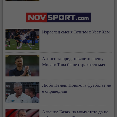
застрахователния модел
Израелец сменя Тотнъм с Уест Хем
Алонсо за представянето срещу
Милан: Това беше страхотен мач
Любо Пенев: Понякога футболът не
е справедлив
Алвеша: Казах на момчетата да не