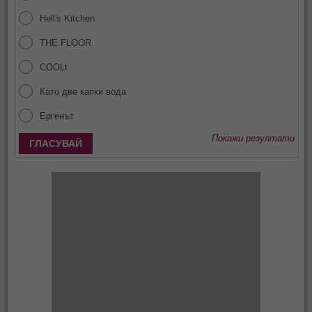
Hell's Kitchen
THE FLOOR
COOLt
Като две капки вода
Ергенът
Покажи резултати