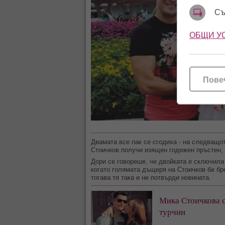
Съ
ОБЩИ У
Пове
Двамата все пак се сгодиха - на следващо
Стоичков получи изящен годежен пръстен,
Дори се говореше, че двойката е сключил
когато голямата дъщеря на Стоичков бе бр
тогава тя така и не потвърди новината.
Мика Стоичкова с
турчин