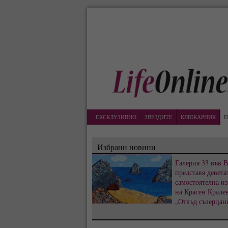
ЕКСКЛУЗИВНО
ЗВЕЗДИТЕ
КЛЮКАРНИК
П
Избрани новини
Галерия 33 във 
представя девета
самостоятелна и
на Красен Кралев
„Отвъд съзерцан