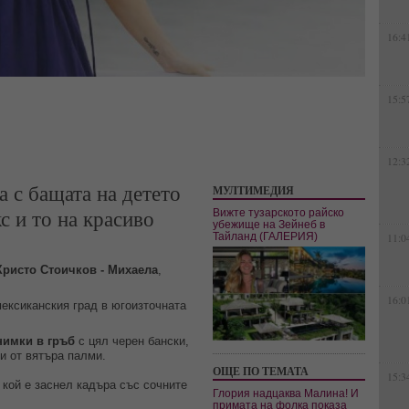
16:4
15:5
12:3
а с бащата на детето
МУЛТИМЕДИЯ
с и то на красиво
Вижте тузарското райско
убежище на Зейнеб в
Тайланд (ГАЛЕРИЯ)
11:0
Христо Стоичков - Михаела
,
16:0
мексиканския град в югоизточната
нимки в гръб
с цял черен бански,
и от вятъра палми.
ОЩЕ ПО ТЕМАТА
15:3
 кой е заснел кадъра със сочните
Глория надцаква Малина! И
примата на фолка показа