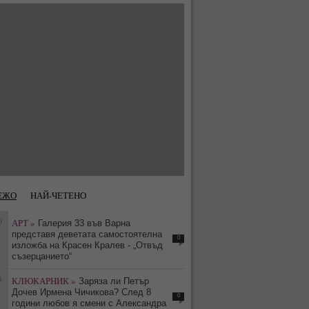
ЕЖО
НАЙ-ЧЕТЕНО
0
АРТ »
Галерия 33 във Варна
представя деветата самостоятелна
0
изложба на Красен Кралев - „Отвъд
съзерцанието“
4
КЛЮКАРНИК »
Заряза ли Петър
Дочев Ирмена Чичикова? След 8
0
години любов я смени с Александра