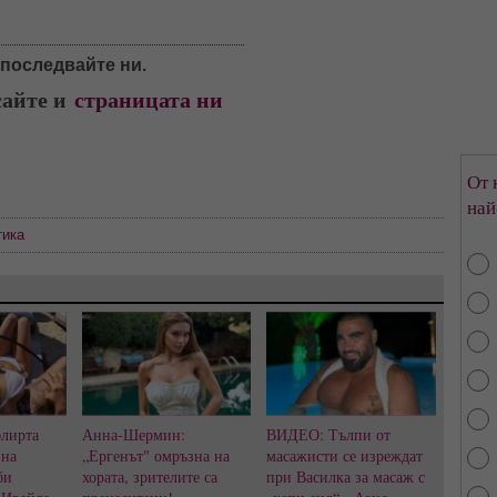
, последвайте ни.
сайте и
с
траницата ни
От 
най
тика
флирта
Анна-Шермин:
ВИДЕО: Тълпи от
 на
„Ергенът" омръзна на
масажисти се изреждат
би
хората, зрителите са
при Василка за масаж с