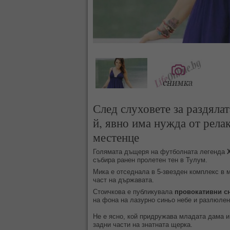
След слуховете за раздялат
й, явно има нужда от релак
местенце
Голямата дъщеря на футболната легенда
събира ранен пролетен тен в Тулум.
Мика е отседнала в 5-звезден комплекс в 
част на държавата.
Стоичкова е публикувала
провокативни с
на фона на лазурно синьо небе и разлюлен
Не е ясно, кой придружава младата дама и
задни части на знатната щерка.