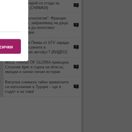
5
Волейболен герой се сгоди за
0
гимнастичка! (СНИМКИ)
4
„Дигитално пълнолетие“: Франция
приема закон, забраняващ на деца
0
под 15 години да използват
социални медии
9
Уволнили Рая Пеева от bTV заради
сички
скандала и псувните в
0
междуградския автобус? (ВИДЕО)
4
MISS TRANS OF GLORIA превърна
Слънчев бряг в сцена на блясък,
0
емоции и силни лични истории
3
Веселка снимала тайно креватните
си изпълнения в Турция – ще я
0
съдят и за това!