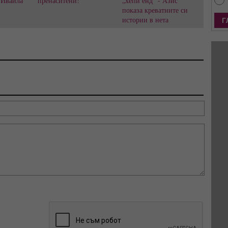
 Ивайла
пренаситени!
„хепи енд“ - Азис
показа креватните си
истории в нета