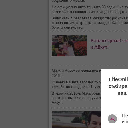
социалните мрежи.
Но официално нито тя, нито 33-годишния т
какви са отношенията им към днешна дата
Запознати с разлъката между тях разкриват
е нова интимна тръпка на младия бизнесме
богато семейство.
Като в сериал! С
и Айкут!
Мика и Айкут
се залюбиха
по волята на Х
2016 г.
LifeOnl
Именно Камата запозна първородната си щ
събиран
семейство е родом от Шумен, но от 30 год
ваш
В края на 2016-а Мика роди своята дъщер
която автоматично получи американски пасп
Айкут.
Пе
и 