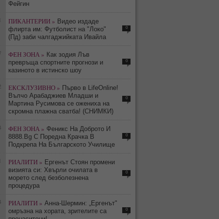
Фейгин
1
ПИКАНТЕРИИ »
Видео издаде
0
флирта им: Футболист на "Локо"
(Пд) заби чалгаджийката Ивайла
7
ФЕН ЗОНА »
Как зодия Лъв
0
превръща спортните прогнози и
казиното в истинско шоу
2
ЕКСКЛУЗИВНО »
Първо в LifeOnline!
Вълчо Арабаджиев Младши и
0
Мартина Русимова сe oжениха на
скромна плажна сватба! (СНИМКИ)
4
ФЕН ЗОНА »
Феникс На Доброто И
0
8888.Bg С Поредна Крачка В
Подкрепа На Българското Училище
1
РИАЛИТИ »
Ергенът Стоян промени
визията си: Хвърли очилата в
0
морето след безболезнена
процедура
4
РИАЛИТИ »
Анна-Шермин: „Ергенът"
0
омръзна на хората, зрителите са
пренаситени!