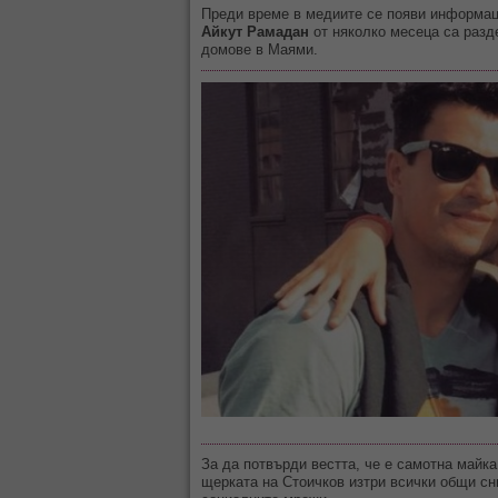
Преди време в медиите се появи информац
Айкут Рамадан
о
т няколко месеца са разд
домове в Маями.
За да потвърди вестта, че е самотна майк
щерката на Стоичков изтри всички общи с