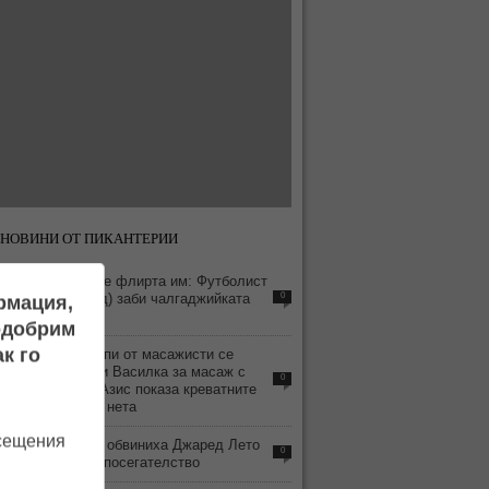
НОВИНИ ОТ ПИКАНТЕРИИ
1
Видео издаде флирта им: Футболист
на "Локо" (Пд) заби чалгаджийката
0
ормация,
Ивайла
подобрим
4
к го
ВИДЕО: Тълпи от масажисти се
изреждат при Василка за масаж с
0
„хепи енд“ - Азис показа креватните
си истории в нета
осещения
7
Четири жени обвиниха Джаред Лето
0
в сексуално посегателство