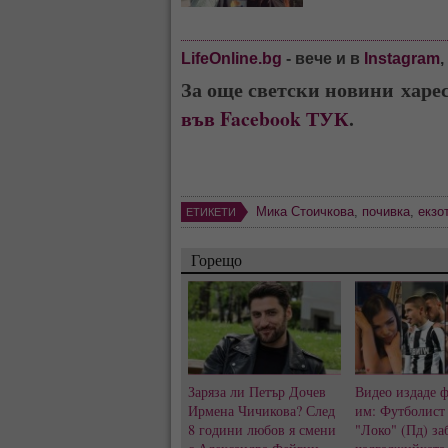
LifeOnline.bg
- вече и в
Instagram
За още светски новини харе
във Facebook ТУК
.
Мика Стоичкова
,
почивка
,
екзо
ЕТИКЕТИ
Горещо
Заряза ли Петър Дочев
Видео издаде 
Ирмена Чичикова? След
им: Футболист
8 години любов я смени
"Локо" (Пд) за