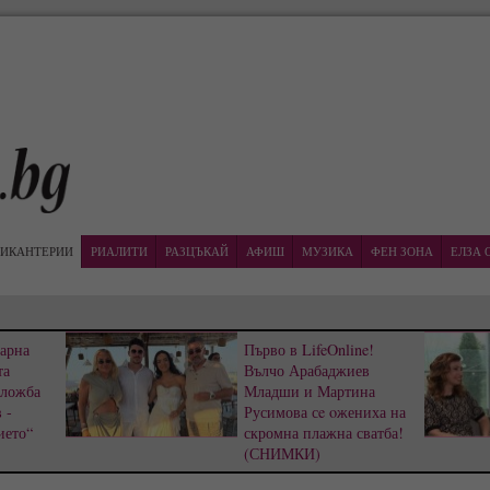
ИКАНТЕРИИ
РИАЛИТИ
РАЗЦЪКАЙ
АФИШ
МУЗИКА
ФЕН ЗОНА
ЕЛЗА 
Варна
Първо в LifeOnline!
та
Вълчо Арабаджиев
зложба
Младши и Мартина
 -
Русимова сe oжениха на
ието“
скромна плажна сватба!
(СНИМКИ)