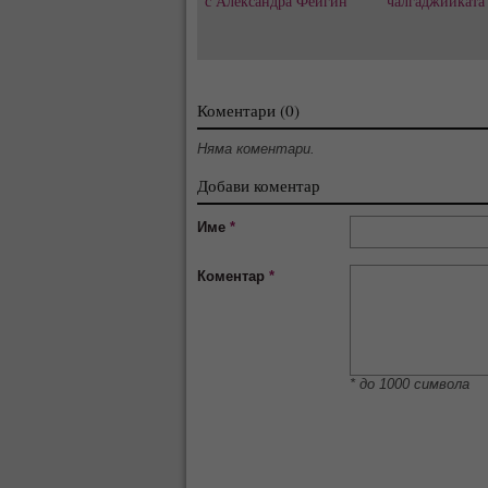
с Александра Фейгин
чалгаджийката
Коментари (0)
Няма коментари.
Добави коментар
Име
*
Коментар
*
* до 1000 символа