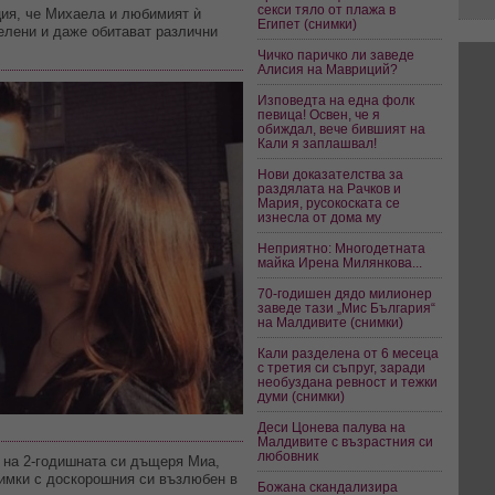
секси тяло от плажа в
ия, че Михаела и любимият ѝ
Египет (снимки)
елени и даже обитават различни
Чичко паричко ли заведе
Алисия на Мавриций?
Изповедта на една фолк
певица! Освен, че я
обиждал, вече бившият на
Кали я заплашвал!
Нови доказателства за
раздялата на Рачков и
Мария, русокоската се
изнесла от дома му
Неприятно: Многодетната
майка Ирена Милянкова...
70-годишен дядо милионер
заведе тази „Мис България“
на Малдивите (снимки)
Кали разделена от 6 месеца
с третия си съпруг, заради
необуздана ревност и тежки
думи (снимки)
Деси Цонева палува на
Малдивите с възрастния си
любовник
а на 2-годишната си дъщеря Миа,
нимки с доскорошния си възлюбен в
Божана скандализира