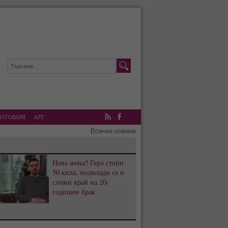
ОТГОВАРЯ
АРТ
RSS
Facebook
Всички новини
Нова жена? Геро стопи
50 кила, подмлади се и
сложи край на 20-
годишен брак