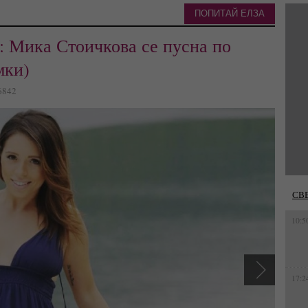
ПОПИТАЙ ЕЛЗА
т: Мика Стоичкова се пусна по
мки)
16842
СВ
10:5
17:2