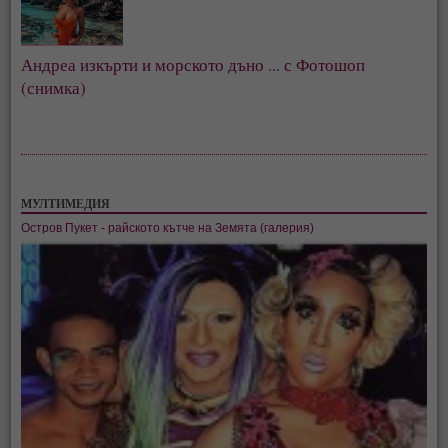
Андреа изкърти и морското дъно ... с Фотошоп
(снимка)
МУЛТИМЕДИЯ
Остров Пукет - райското кътче на Земята (галерия)