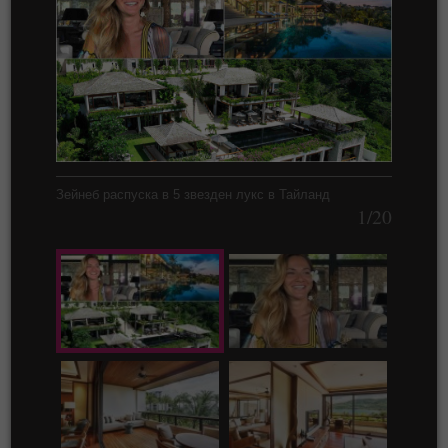
Зейнеб распуска в 5 звезден лукс в Тайланд
1/20