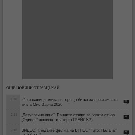
ОЩЕ НОВИНИ ОТ РАЗЦЪКАЙ
12:30
24 красавици влизат в гореща битка за престижната
0
титла Мис Варна 2026
12:11
„Безупречно кино“: Ранните отзиви за блокбъстъра
0
„Одисея“ показват възторг (ТРЕЙЛЪР)
12:48
ВИДЕО: Гледайте филма на БГНЕС "Тито: Палачът
0