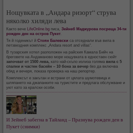
Нощувката в „Андара ризорт“ струва
няколко хиляди лева
Както вече
LifeOnline.bg
писа,
Зейнеб Маджурова посреща 34-ти
рожден ден на остров Пукет
.
Тя й годеникът й
Стоян Балевски
са отседнали във вила в
петзвездния комплекс „Andara resort and villas“.
В тузарския хотел разположен на райския Камала Бийч на
бреговете на Андаманово море нощувката в едностаен сюйт
започват от 1500 лева,
като най-скъпо излиза голяма
вила с 5
спални и частен басейн – 10 бона за вечер
без да включва
обяд и вечеря, показа проверка на наш репортер.
Комплексът е закътан и встрани от цялата шумотевица и
шляпането на джапанките на туристите и предлага обслужване и
уют като за кралски особи.
И Зейнеб забегна в Тайланд – Празнува рожден ден в
Пукет (снимки)