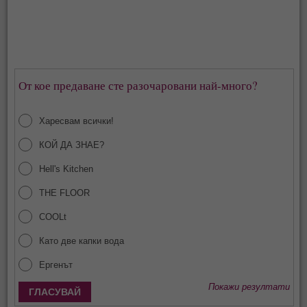
От кое предаване сте разочаровани най-много?
Харесвам всички!
КОЙ ДА ЗНАЕ?
Hell's Kitchen
THE FLOOR
COOLt
Като две капки вода
Ергенът
Покажи резултати