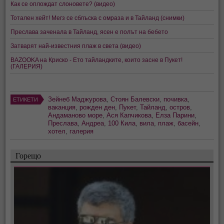
Как се оплождат слоновете? (видео)
Тотален хейт! Мегз се сблъска с омраза и в Тайланд (снимки)
Преслава заченала в Тайланд, ясен е полът на бебето
Затварят най-известния плаж в света (видео)
BAZOOKA на Криско - Ето тайландките, които засне в Пукет!
(ГАЛЕРИЯ)
Зейнеб Маджурова
,
Стоян Балевски
,
почивка
,
ЕТИКЕТИ
ваканция
,
рожден ден
,
Пукет
,
Тайланд
,
остров
,
Андаманово море
,
Ася Капчикова
,
Елза Парини
,
Преслава
,
Андреа
,
100 Кила
,
вила
,
плаж
,
басейн
,
хотел
,
галерия
Горещо