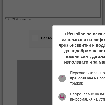
* до 1000 символа
LifeOnline.bg иска
използване на инфо
чрез бисквитки и под
да подобрим вашет
нашия сайт, да ан
използвате и за ма
Персонализирана р
преброяване на по
трафик
Съхраняване на и/и
информация на уст