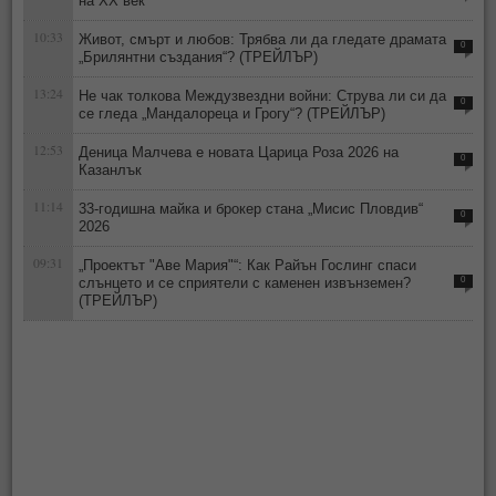
на ХХ век"
10:33
Живот, смърт и любов: Трябва ли да гледате драмата
0
„Брилянтни създания“? (ТРЕЙЛЪР)
13:24
Не чак толкова Междузвездни войни: Струва ли си да
0
се гледа „Мандалореца и Грогу“? (ТРЕЙЛЪР)
12:53
Деница Малчева е новата Царица Роза 2026 на
0
Казанлък
11:14
33-годишна майка и брокер стана „Мисис Пловдив“
0
2026
09:31
„Проектът "Аве Мария"“: Как Райън Гослинг спаси
слънцето и се сприятели с каменен извънземен?
0
(ТРЕЙЛЪР)