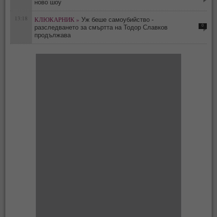
ново шоу
13:18
КЛЮКАРНИК »
Уж беше самоубийство -
0
разследването за смъртта на Тодор Славков
продължава