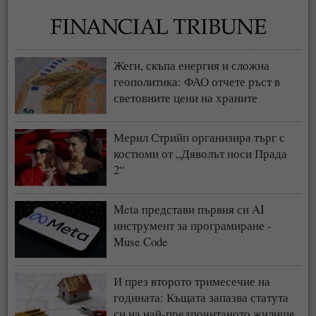
Жеги, скъпа енергия и сложна
геополитика: ФАО отчете ръст в
световните цени на храните
Мерил Стрийп организира търг с
костюми от „Дяволът носи Прада
2“
Meta представи първия си AI
инструмент за програмиране -
Muse Code
И през второто тримесечие на
годината: Къщата запазва статута
си на най-предпочитаното жилище