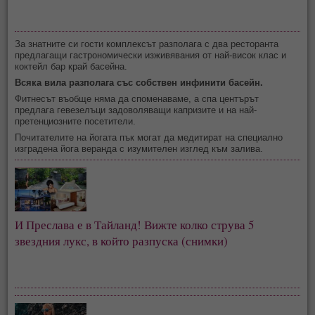
За знатните си гости комплексът разполага с два ресторанта
предлагащи гастрономически изживявания от най-висок клас и
коктейл бар край басейна.
Всяка вила разполага със собствен инфинити басейн.
Фитнесът въобще няма да споменаваме, а спа центърът
предлага гевезелъци задоволяващи капризите и на най-
претенциозните посетители.
Почитателите на йогата пък могат да медитират на специално
изградена йога веранда с изумителен изглед към залива.
И Преслава е в Тайланд! Вижте колко струва 5
звездния лукс, в който разпуска (снимки)