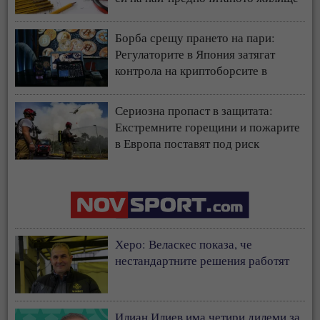
у нас
Борба срещу прането на пари:
Регулаторите в Япония затягат
контрола на криптоборсите в
страната
Сериозна пропаст в защитата:
Екстремните горещини и пожарите
в Европа поставят под риск
застрахователния модел
Херо: Веласкес показа, че
нестандартните решения работят
Илиан Илиев има четири дилеми за