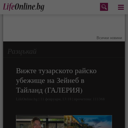
Меню
Всички новини
Разцъкай
Вижте тузарското райско
убежище на Зейнеб в
Тайланд (ГАЛЕРИЯ)
LifeOnline.bg | 11 февруари, 13:18 | прочетена: 111368