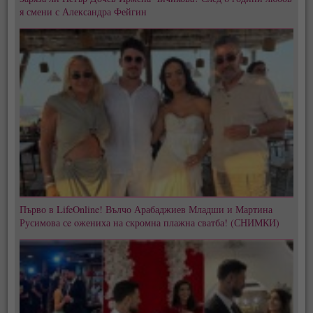
я смени с Александра Фейгин
Първо в LifeOnline! Вълчо Арабаджиев Младши и Мартина
Русимова сe oжениха на скромна плажна сватба! (СНИМКИ)