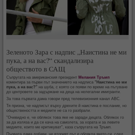
Зеленото Зара с надпис „Наистина не ми
пука, а на вас?“ скандализира
обществото в САЩ
Съпругата на американския президент
Мелания Тръмп
коментира за първи път значението на надписа
"Наистина не ми
пука, а на вас?"
на шуба, с която се появи по време на пътуване
до центровете за задържане на деца на нелегални имигранти.
За това първата дама говори пред телевизионния канал ABC.
Тя призна, че надписът върху дрехите й наистина е послание, но
обществеността и медиите не са го разбрали.
"Очевидно е, че облякох това яке не заради децата. Облякох го
за да изляза и да се кача на самолета, за хората и за левите
медиите, които ме критикуват", каза съпругата на Тръмп.
Първата дама добави, че вторият път е облякла якето си, след