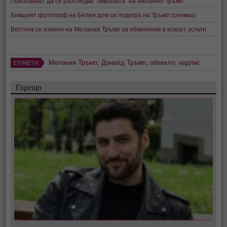
Призовават да се разследва "омразата" на Мелания Тръмп
Бившият фотограф на Белия дом се подигра на Тръмп (снимка)
Вестник се извини на Мелания Тръмп за обвинение в ескорт услуги
Мелания Тръмп
,
Доналд Тръмп
,
облекло
,
надпис
ЕТИКЕТИ
Горещо