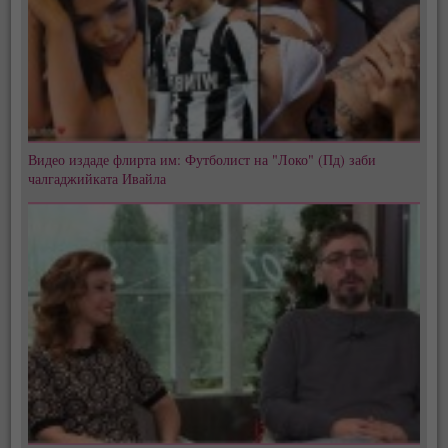
Видео издаде флирта им: Футболист на "Локо" (Пд) заби
чалгаджийката Ивайла