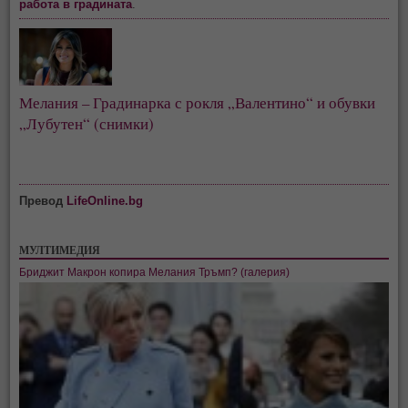
работа в градината
.
Мелания – Градинарка с рокля „Валентино“ и обувки
„Лубутен“ (снимки)
Превод
LifeOnline.bg
МУЛТИМЕДИЯ
Бриджит Макрон копира Мелания Тръмп? (галерия)