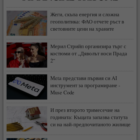
Жеги, скъпа енергия и сложна
геополитика: ФАО отчете ръст в
световните цени на храните
Мерил Стрийп организира търг с
костюми от „Дяволът носи Прада
2“
Meta представи първия си AI
инструмент за програмиране -
Muse Code
И през второто тримесечие на
годината: Къщата запазва статута
си на най-предпочитаното жилище
у нас