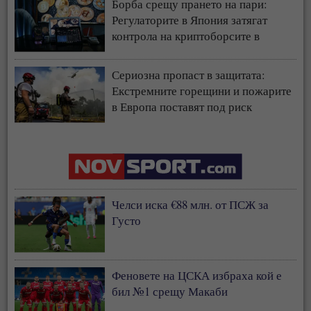
Борба срещу прането на пари:
Регулаторите в Япония затягат
контрола на криптоборсите в
страната
Сериозна пропаст в защитата:
Екстремните горещини и пожарите
в Европа поставят под риск
застрахователния модел
Челси иска €88 млн. от ПСЖ за
Густо
Феновете на ЦСКА избраха кой е
бил №1 срещу Макаби