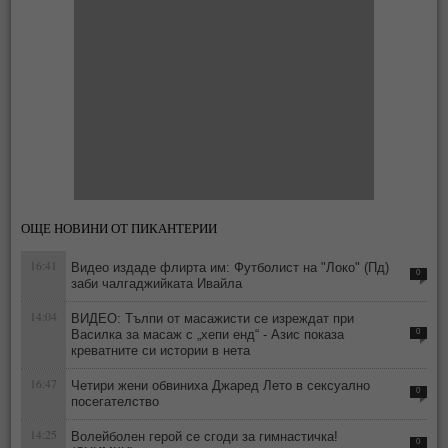
ОЩЕ НОВИНИ ОТ ПИКАНТЕРИИ
16:41
Видео издаде флирта им: Футболист на "Локо" (Пд)
0
заби чалгаджийката Ивайла
14:04
ВИДЕО: Тълпи от масажисти се изреждат при
Василка за масаж с „хепи енд“ - Азис показа
0
креватните си истории в нета
16:47
Четири жени обвиниха Джаред Лето в сексуално
0
посегателство
14:25
Волейболен герой се сгоди за гимнастичка!
0