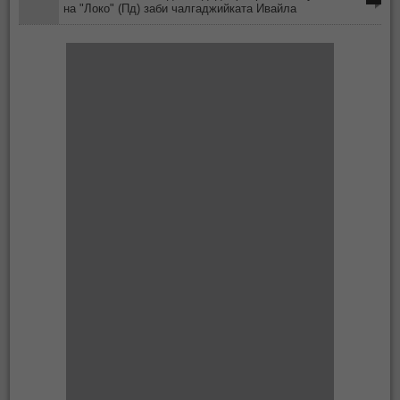
на "Локо" (Пд) заби чалгаджийката Ивайла