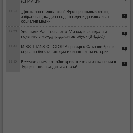
(СНИМКИ)
11:54
„Дигитално пълнолетие“: Франция приема закон,
забраняващ на деца под 15 години да използват
0
социални медии
14:29
Уволнили Рая Пеева от bTV заради скандала и
0
псувните в междуградския автобус? (ВИДЕО)
11:44
MISS TRANS OF GLORIA превърна Слънчев бряг в
0
сцена на блясък, емоции и силни лични истории
11:13
Веселка снимала тайно креватните си изпълнения в
0
Турция – ще я съдят и за това!