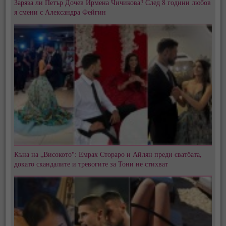
Заряза ли Петър Дочев Ирмена Чичикова? След 8 години любов
я смени с Александра Фейгин
Къна на „Високото": Емрах Стораро и Айлян преди сватбата,
докато скандалите и тревогите за Тони не стихват