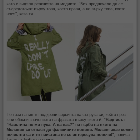
като е видяла реакцията на медиите. "Бих предпочела да се
съсредоточат върху това, което правя, а не върху това, което
нося", каза тя.
По този начин тя подкрепи версията на съпруга си, който през
юни обясни значението на фразата върху якето й.
"Надписът
"Наистина не ми пука. А на вас?" на гърба на якето на
Мелания се отнася до фалшивите новини. Меланя знае колко
нечестни са и тя наистина не се интересува повече!"
, написа
Тръмп в Twitter през юни.