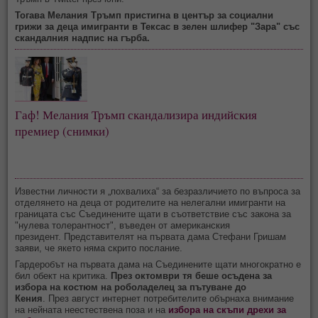
Тогава Мелания Тръмп пристигна в център за социални
грижи за деца имигранти в Тексас в зелен шлифер "Зара" със
скандалния надпис на гърба.
Гаф! Мелания Тръмп скандализира индийския
премиер (снимки)
Известни личности я „похвалиха“ за безразличието по въпроса за
отделянето на деца от родителите на нелегални имигранти на
границата със Съединените щати в съответствие със закона за
"нулева толерантност", въведен от американския
президент. Представителят на първата дама Стефани Гришам
заяви, че якето няма скрито послание.
Гардеробът на първата дама на Съединените щати многократно е
бил обект на критика.
През октомври тя беше осъдена за
избора на костюм на роболаделец за пътуване до
Кения
. През август интернет потребителите обърнаха внимание
на нейната неестествена поза и на
избора на скъпи дрехи за