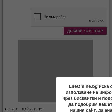
LifeOnline.bg иска
използване на инфо
чрез бисквитки и под
да подобрим вашет
СВЕЖО
НАЙ-ЧЕТЕНО
нашия сайт, да ан