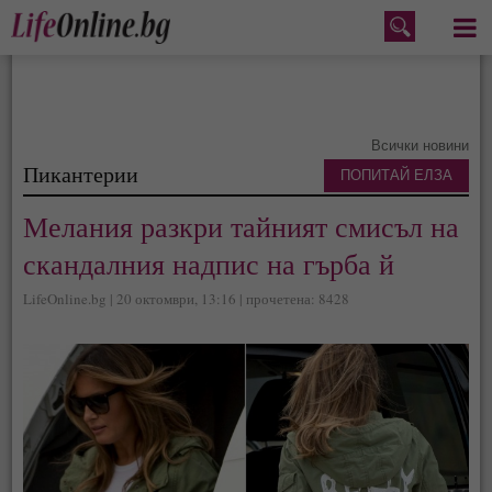
Меню
Всички новини
Пикантерии
ПОПИТАЙ ЕЛЗА
Мелания разкри тайният смисъл на
скандалния надпис на гърба й
LifeOnline.bg | 20 октомври, 13:16 | прочетена: 8428