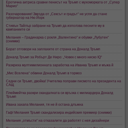
Еротична актриса сравни пенисът на Тръмп с мухоморката от „Супер
Марио“
Разочарование! Звезда от „Сексът и градът“ не успя да стане
губернатор на Ню Йорк
Стивън Тайлър забрани на Тръмп да използва песните му в
кампаниите си
Мелания – Градинарка с рокля „Валентино“ и обувки „Лубутен“
(снимки)
Борат отговори на заплахите от страна на Доналд Тръмп
Доналд Тръмп за Робърт Де Ниро: „Човек с много ниско IQ“
Разкриха мултимилионната заработка на Иванка Тръмп и мъжа й
„Мис Вселена“ обвини Доналд Тръмп в тормоз
Седни си Тръмп, двойка! Учителка поправи писмото на президента на
САЩ
Плеймейтка разкри скандалната си връзка с милиардера Доналд
Тръмп
Ивана захапа Мелания, тя не й остана длъжна
Гаф! Мелания Тръмп скандализира индийския премиер (снимки)
Мелания „отмъсти“ на отказалите да работят с нея дизайнери