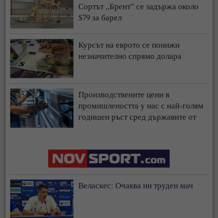
Сортът „Брент“ се задържа около
$79 за барел
Курсът на еврото се понижи
незначително спрямо долара
Производствените цени в
промишлеността у нас с най-голям
годишен ръст сред държавите от
ЕС
Веласкес: Очаква ни труден мач