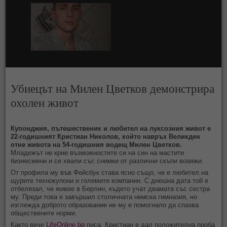
Убиецът на Милен Цветков демонстрира
охолен живот
Купонджия, пътешественик и любител на луксозния живот е
22-годишният Кристиан Николов, който навръх Великден
отне живота на 54-годишния водещ Милен Цветков.
Младежът не крие възможностите си на син на мастити
бизнесмени и се хвали със снимки от различни скъпи воаяжи.
От профила му във Фейсбук става ясно също, че е любител на
щурите технокупони и големите компании. С днешна дата той е
отбелязал, че живее в Берлин, където учат двамата със сестра
му. Преди това е завършил столичната немска гимназия, но
изглежда доброто образование не му е помогнало да спазва
обществените норми.
Както вече
LifeOnline.bg
писа, Кристиан е дал положителна проба