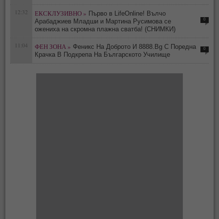
12:32
ЕКСКЛУЗИВНО »
Първо в LifeOnline! Вълчо
0
Арабаджиев Младши и Мартина Русимова сe
oжениха на скромна плажна сватба! (СНИМКИ)
11:04
ФЕН ЗОНА »
Феникс На Доброто И 8888.Bg С Поредна
0
Крачка В Подкрепа На Българското Училище