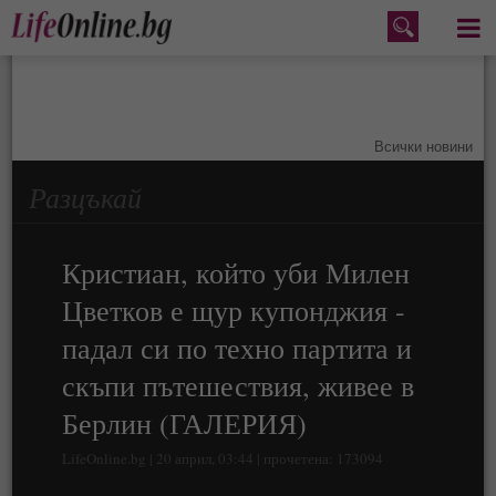
Меню
Всички новини
Разцъкай
Кристиан, който уби Милен
Цветков е щур купонджия -
падал си по техно партита и
скъпи пътешествия, живее в
Берлин (ГАЛЕРИЯ)
LifeOnline.bg | 20 април, 03:44 | прочетена: 173094