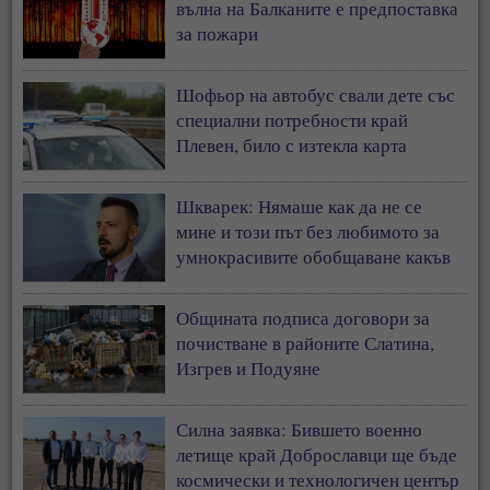
вълна на Балканите е предпоставка
за пожари
Шофьор на автобус свали дете със
специални потребности край
Плевен, било с изтекла карта
Шкварек: Нямаше как да не се
мине и този път без любимото за
умнокрасивите обобщаване какъв
прост, дивашки народ от
антисемити сме българите
Общината подписа договори за
почистване в районите Слатина,
Изгрев и Подуяне
Силна заявка: Бившето военно
летище край Доброславци ще бъде
космически и технологичен център