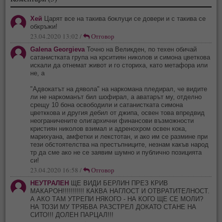
Хей
Царят все на такива боклуци се довери и с такива се
обкръжи!
23.04.2020 13:02 /
Отговор
Galena Georgieva
Точно на Великден, по техен обичай
сатанистката група на крситиян николов и симона цветкова
искали да отнемат живот и го сториха, като метафора или
не, а
"Адвокатът на дявола" на наркомана пледирал, че видите
ли не наркоманът бил шофирал, а аватарът му, отделно
срещу 10 бона освободили и сатанистката симона
цветккова и другия дебил от джипа, освен това впредвид
неограничените олигархични финансови възможности
кристиян николов взимал и адренохром освен кока,
марихуана, амфетки и лекстотан, и ако им се размине при
тези обстоятелства на престъпниците, незнам какъв народ
тр да сме ако не се заявим шумно и публично позицията
си!
23.04.2020 16:58 /
Отговор
НЕУТРАЛЕН
ЩЕ ВИДИ БЕРЛИН ПРЕЗ КРИВ
МАКАРОН!!!!!!!!!!! КАКВА НАГЛОСТ И ОТВРАТИТЕЛНОСТ.
А АКО ТАМ УТРЕПИ НЯКОГО - НА КОГО ЩЕ СЕ МОЛИ?
НА ТОЗИ МУ ТРЯБВА РАЗСТРЕЛ ДОКАТО СТАНЕ НА
СИТО!!! ДОЛЕН ПАРЦАЛ!!!