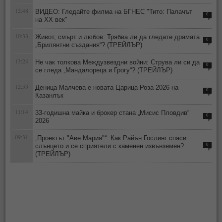
12:48
ВИДЕО: Гледайте филма на БГНЕС "Тито: Палачът
0
на ХХ век"
10:33
Живот, смърт и любов: Трябва ли да гледате драмата
0
„Брилянтни създания“? (ТРЕЙЛЪР)
13:24
Не чак толкова Междузвездни войни: Струва ли си да
0
се гледа „Мандалореца и Грогу“? (ТРЕЙЛЪР)
12:53
Деница Малчева е новата Царица Роза 2026 на
0
Казанлък
11:14
33-годишна майка и брокер стана „Мисис Пловдив“
0
2026
09:31
„Проектът "Аве Мария"“: Как Райън Гослинг спаси
слънцето и се сприятели с каменен извънземен?
0
(ТРЕЙЛЪР)