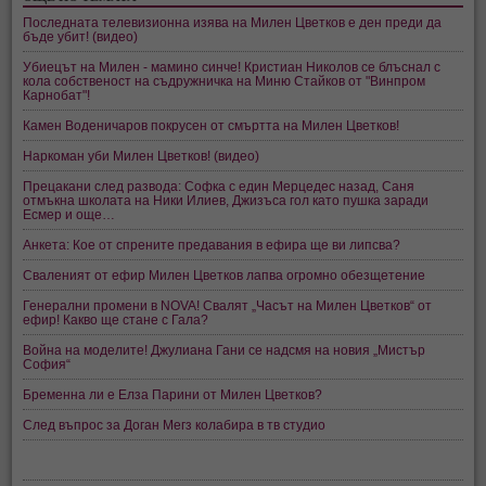
Последната телевизионна изява на Милен Цветков е ден преди да
бъде убит! (видео)
Убиецът на Милен - мамино синче! Кристиан Николов се блъснал с
кола собственост на съдружничка на Миню Стайков от "Винпром
Карнобат"!
Камен Воденичаров покрусен от смъртта на Милен Цветков!
Наркоман уби Милен Цветков! (видео)
Прецакани след развода: Софка с един Мерцедес назад, Саня
отмъкна школата на Ники Илиев, Джизъса гол като пушка заради
Есмер и още…
Анкета: Кое от спрените предавания в ефира ще ви липсва?
Сваленият от ефир Милен Цветков лапва огромно обезщетение
Генерални промени в NOVA! Свалят „Часът на Милен Цветков“ от
ефир! Какво ще стане с Гала?
Война на моделите! Джулиана Гани се надсмя на новия „Мистър
София“
Бременна ли е Елза Парини от Милен Цветков?
След въпрос за Доган Мегз колабира в тв студио