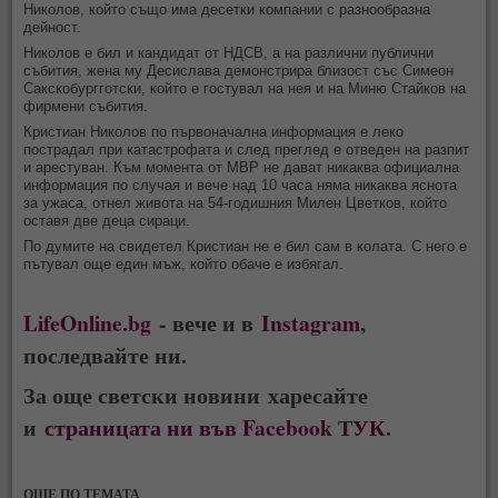
Николов, който също има десетки компании с разнообразна
дейност.
Николов е бил и кандидат от НДСВ, а на различни публични
събития, жена му Десислава демонстрира близост със Симеон
Сакскобургготски, който е гостувал на нея и на Миню Стайков на
фирмени събития.
Кристиан Николов по първоначална информация е леко
пострадал при катастрофата и след преглед е отведен на разпит
и арестуван. Към момента от МВР не дават никаква официална
информация по случая и вече над 10 часа няма никаква яснота
за ужаса, отнел живота на 54-годишния Милен Цветков, който
оставя две деца сираци.
По думите на свидетел Кристиан не е бил сам в колата. С него е
пътувал още един мъж, който обаче е избягал.
LifeOnline.bg
- вече и в
Instagram
,
последвайте ни.
За още светски новини харесайте
и
страницата ни във Facebook ТУК
.
ОЩЕ ПО ТЕМАТА