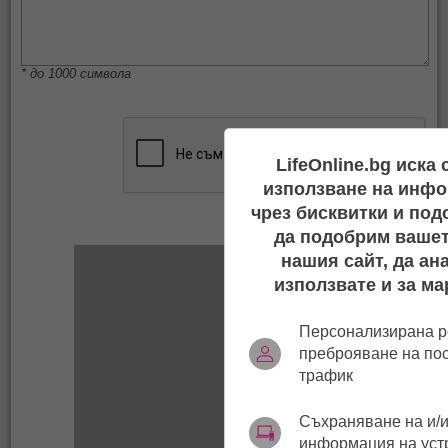
* до 1000 символа
LifeOnline.bg иска
използване на инфо
чрез бисквитки и под
да подобрим вашет
нашия сайт, да ан
използвате и за ма
Персонализирана р
преброяване на по
трафик
Съхраняване на и/и
информация на уст