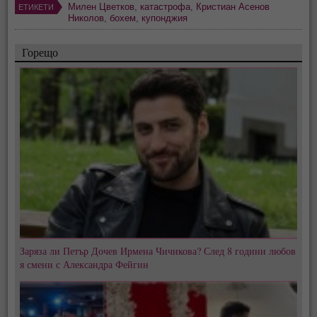
Милен Цветков
,
катастрофа
,
Кристиан Асенов
ЕТИКЕТИ
Николов
,
бохем
,
купонджия
Горещо
Заряза ли Петър Дочев Ирмена Чичикова? След 8 години любов
я смени с Александра Фейгин