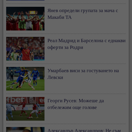
Янев определи групата за мача с
Макаби ТА
Реал Мадрид и Барселона с еднакви
оферти за Родри
Умарбаев виси за гостуването на
Левски
Георги Русев: Можеше да
отбележим още голове
Александър Александров: Не съм