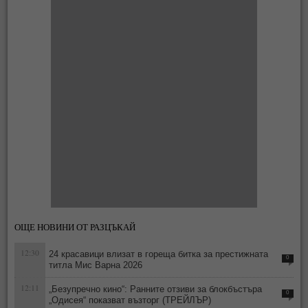
ОЩЕ НОВИНИ ОТ РАЗЦЪКАЙ
12:30
24 красавици влизат в гореща битка за престижната
0
титла Мис Варна 2026
12:11
„Безупречно кино“: Ранните отзиви за блокбъстъра
0
„Одисея“ показват възторг (ТРЕЙЛЪР)