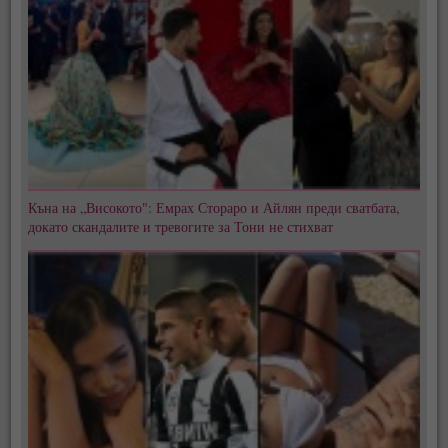
Къна на „Високото": Емрах Стораро и Айлян преди сватбата,
докато скандалите и тревогите за Тони не стихват