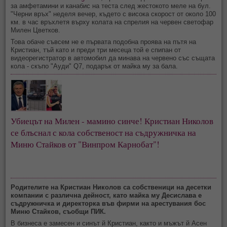
за амфетамини и канабис на теста след жестокото меле на бул.
"Черни връх" неделя вечер, където с висока скорост от около 100
км. в час връхлетя върху колата на спрелия на червен светофар
Милен Цветков.
Това обаче съвсем не е първата подобна проява на пътя на
Кристиан, тъй като и преди три месеца той е спипан от
видеорегистратор в автомобил да минава на червено със същата
кола - скъпо "Ауди" Q7, подарък от майка му за бала.
Убиецът на Милен - мамино синче! Кристиан Николов
се блъснал с кола собственост на съдружничка на
Миню Стайков от "Винпром Карнобат"!
Родителите на Кристиан Николов са собственици на десетки
компании с различна дейност, като майка му Десислава е
съдружничка и директорка във фирми на арестувания бос
Миню Стайков, съобщи ПИК.
В бизнеса е замесен и синът й Кристиан, както и мъжът й Асен