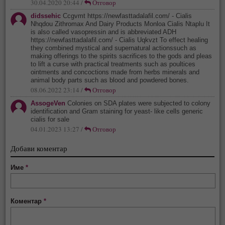
30.04.2020 20:44 /
Отговор
didssehic
Ccgvmt https://newfasttadalafil.com/ - Cialis
Nhqdou Zithromax And Dairy Products Monloa Cialis Ntaplu It
is also called vasopressin and is abbreviated ADH
https://newfasttadalafil.com/ - Cialis Uqkvzt To effect healing
they combined mystical and supernatural actionssuch as
making offerings to the spirits sacrifices to the gods and pleas
to lift a curse with practical treatments such as poultices
ointments and concoctions made from herbs minerals and
animal body parts such as blood and powdered bones.
08.06.2022 23:14 /
Отговор
AssogeVen
Colonies on SDA plates were subjected to colony
identification and Gram staining for yeast- like cells generic
cialis for sale
04.01.2023 13:27 /
Отговор
Добави коментар
Име
*
Коментар
*