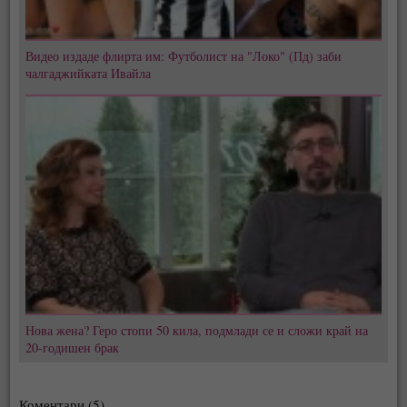
Видео издаде флирта им: Футболист на "Локо" (Пд) заби
чалгаджийката Ивайла
Нова жена? Геро стопи 50 кила, подмлади се и сложи край на
20-годишен брак
Коментари (5)