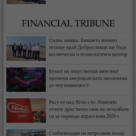
(СНИМКИ + ВИДЕО)
Силна заявка: Бившето военно
летище край Доброславци ще бъде
космически и технологичен център
(СНИМКИ + ВИДЕО)
Бумът на изкуствения интелект
променя американската икономика
до неузнаваемост
Ръст от над 50 на сто: Nintendo
отчете драстичен скок на печалбата
си за периода април-юни 2026 г.
Стабилизация на петролния пазар: