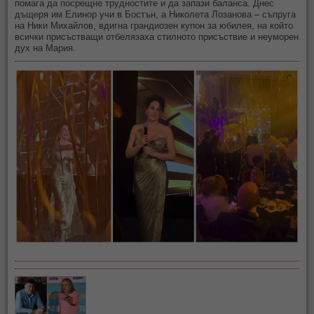
помага да посрещне трудностите и да запази баланса. Днес
дъщеря им Елинор учи в Бостън, а Николета Лозанова – съпруга
на Ники Михайлов, вдигна грандиозен купон за юбилея, на който
всички присъстващи отбелязаха стилното присъствие и неуморен
дух на Мария.