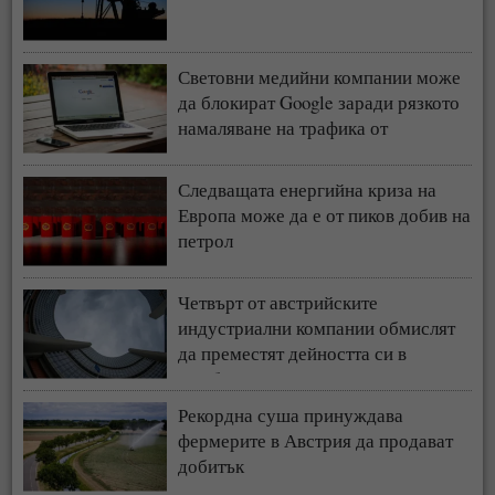
Световни медийни компании може
да блокират Google заради рязкото
намаляване на трафика от
търсачката и навлизането на ИИ
Следващата енергийна криза на
Европа може да е от пиков добив на
петрол
Четвърт от австрийските
индустриални компании обмислят
да преместят дейността си в
чужбина
Рекордна суша принуждава
фермерите в Австрия да продават
добитък