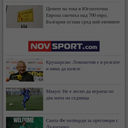
Цените на тока в Югоизточна
Европа скочиха над 700 евро,
България остава сред най-евтините
пазари
Крушарски: Локомотив е в релсите
и няма да излезе
Макун: Не е лесно да играеш по
два мача на седмица
Санта Фе потвърди за преговори с
Лудогорец