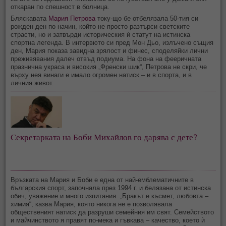
откаран по спешност в болница.
Бляскавата
Мария Петрова
току-що бе отбелязала 50-тия си
рожден ден по начин, който не просто разтърси светските
страсти, но и затвърди историческия ѝ статут на истинска
спортна легенда. В интервюто си пред Мон Дьо, излъчено същия
ден, Мария показа завидна зрялост и финес, споделяйки лични
преживявания далеч отвъд подиума. На фона на фееричната
празнична украса и високия „Френски шик“, Петрова не скри, че
върху нея винаги е имало огромен натиск – и в спорта, и в
личния живот.
Секретарката на Боби Михайлов го дарява с дете?
Връзката на Мария и Боби е една от най-емблематичните в
българския спорт, започнала през 1994 г. и белязана от истинска
обич, уважение и много изпитания. „Бракът е късмет, любовта –
химия“, казва Мария, която никога не е позволявала
общественият натиск да разруши семейния им свят. Семейството
и майчинството я правят по-мека и гъвкава – качество, което ѝ