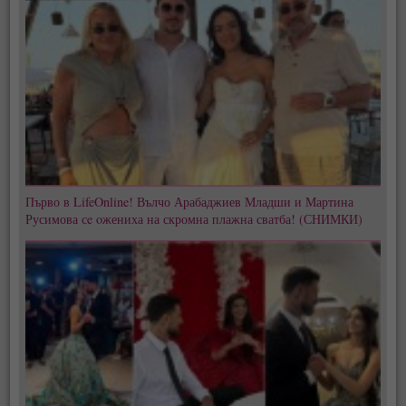
Първо в LifeOnline! Вълчо Арабаджиев Младши и Мартина
Русимова сe oжениха на скромна плажна сватба! (СНИМКИ)