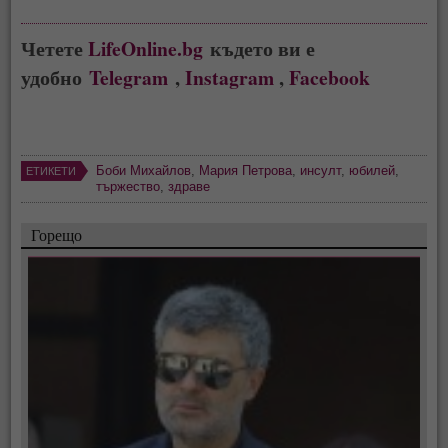
Четете
LifeOnline.bg
където ви е
удобно
Telegram
,
Instagram
,
Facebook
Боби Михайлов
,
Мария Петрова
,
инсулт
,
юбилей
,
ЕТИКЕТИ
тържество
,
здраве
Горещо