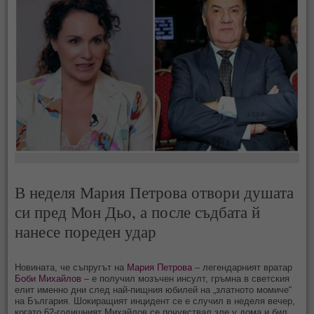
В неделя Мария Петрова отвори душата
си пред Мон Дьо, а после съдбата й
нанесе пореден удар
Новината, че съпругът на
Мария Петрова
– легендарният вратар
Боби Михайлов
– е получил мозъчен инсулт, гръмна в светския
елит именно дни след най-пищния юбилей на „златното момиче“
на България. Шокиращият инцидент се е случил в неделя вечер,
когато 62-годишният Михайлов се почувствал зле у дома и бил