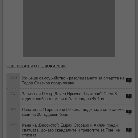
ОЩЕ НОВИНИ ОТ КЛЮКАРНИК
13:18
Уж беше самоубийство - разследването за смъртта на
0
Тодор Славков продължава
17:24
Заряза ли Петър Дочев Ирмена Чичикова? След 8
0
години любов я смени с Александра Фейгин
14:03
Нова жена? Геро стопи 50 кила, подмлади се и сложи
0
край на 20-годишен брак
12:59
Къна на „Високото": Емрах Стораро и Айлян преди
сватбата, докато скандалите и тревогите за Тони не
0
стихват