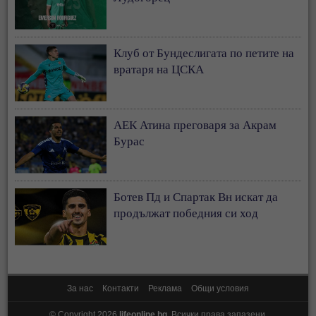
Клуб от Бундеслигата по петите на
вратаря на ЦСКА
АЕК Атина преговаря за Акрам
Бурас
Ботев Пд и Спартак Вн искат да
продължат победния си ход
За нас
Контакти
Реклама
Общи условия
© Copyright 2026
lifeonline.bg
. Всички права запазени.