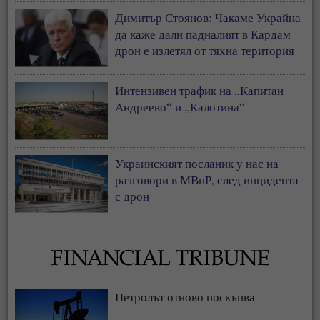
Димитър Стоянов: Чакаме Украйна
да каже дали падналият в Кардам
дрон е излетял от тяхна територия
Интензивен трафик на „Капитан
Андреево“ и „Калотина“
Украинският посланик у нас на
разговори в МВнР, след инцидента
с дрон
Петролът отново поскъпва