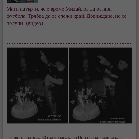
Маги натърти, че е време Михайлов да остави 
футбола: Трябва да се сложи край. Довиждане, не се 
получи! (видео)
Пищното парти за 50-годишнината на Петрова се превърна в