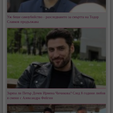
Уж беше самоубийство - разследването за смъртта на Тодор
Славков продължава
Заряза ли Петър Дочев Ирмена Чичикова? След 8 години любов
я смени с Александра Фейгин