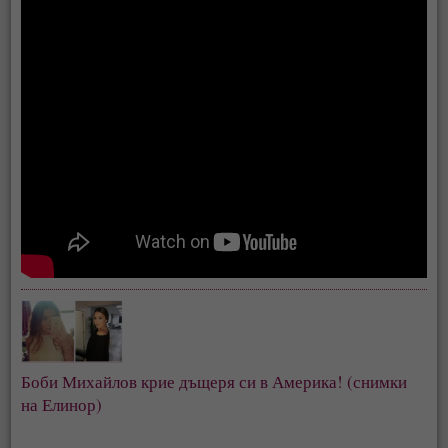
Боби Михайлов крие дъщеря си в Америка! (снимки 
на Елинор)