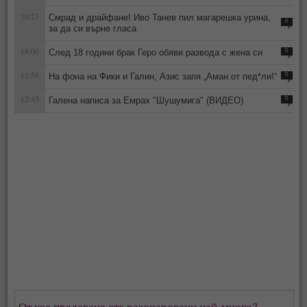
10:23
Смрад и драйфане! Иво Танев пил магарешка урина,
0
за да си върне гласа
16:00
След 18 години брак Геро обяви развода с жена си
0
11:58
На фона на Фики и Галин, Азис запя „Аман от пед*ли!“
0
12:45
Галена написа за Емрах "Шушумига" (ВИДЕО)
0
От кое предаване сте разочаровани най-много?