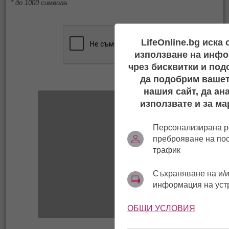
* до 1000 символа
LifeOnline.bg иска
използване на инфо
чрез бисквитки и под
да подобрим вашет
нашия сайт, да ан
използвате и за ма
Персонализирана р
преброяване на по
трафик
Съхраняване на и/и
информация на уст
ОБЩИ УСЛОВИЯ