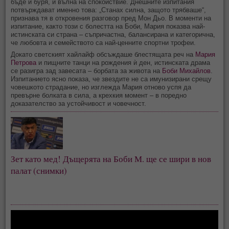
бъде и буря, и вълна на спокойствие. Днешните изпитания
потвърждават именно това: „Станах силна, защото трябваше“,
признава тя в откровения разговор пред Мон Дьо. В моменти на
изпитание, както този с болестта на Боби, Мария показва най-
истинската си страна – съпричастна, балансирана и категорична,
че любовта и семейството са най-ценните спортни трофеи.
Докато светският хайлайф обсъждаше блестящата реч на
Мария
Петрова
и пищните танци на рождения ѝ ден, истинската драма
се разигра зад завесата – борбата за живота на
Боби Михайлов
.
Изпитанието ясно показа, че звездите не са имунизирани срещу
човешкото страдание, но изглежда Мария отново успя да
превърне болката в сила, а крехкия момент – в поредно
доказателство за устойчивост и човечност.
Зет като мед! Дъщерята на Боби М. ще се шири в нов 
палат (снимки)