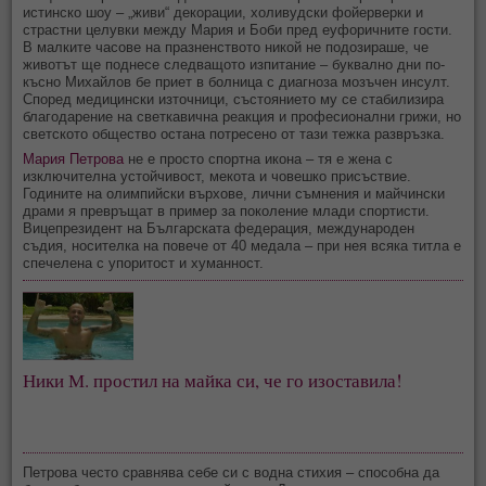
истинско шоу – „живи“ декорации, холивудски фойерверки и
страстни целувки между Мария и Боби пред еуфоричните гости.
В малките часове на празненството никой не подозираше, че
животът ще поднесе следващото изпитание – буквално дни по-
късно Михайлов бе приет в болница с диагноза мозъчен инсулт.
Според медицински източници, състоянието му се стабилизира
благодарение на светкавична реакция и професионални грижи, но
светското общество остана потресено от тази тежка развръзка.
Мария Петрова
не е просто спортна икона – тя е жена с
изключителна устойчивост, мекота и човешко присъствие.
Годините на олимпийски върхове, лични съмнения и майчински
драми я превръщат в пример за поколение млади спортисти.
Вицепрезидент на Българската федерация, международен
съдия, носителка на повече от 40 медала – при нея всяка титла е
спечелена с упоритост и хуманност.
Ники М. простил на майка си, че го изоставила!
Петрова често сравнява себе си с водна стихия – способна да