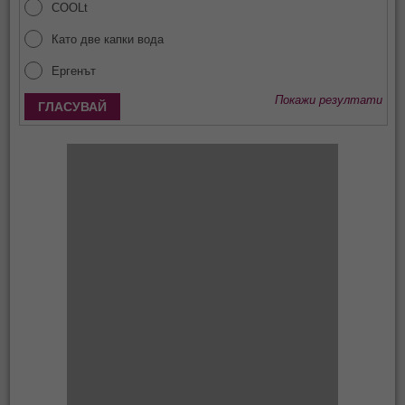
COOLt
Като две капки вода
Ергенът
Покажи резултати