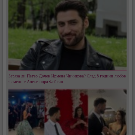
Заряза ли Петър Дочев Ирмена Чичикова? След 8 години любов
я смени с Александра Фейгин