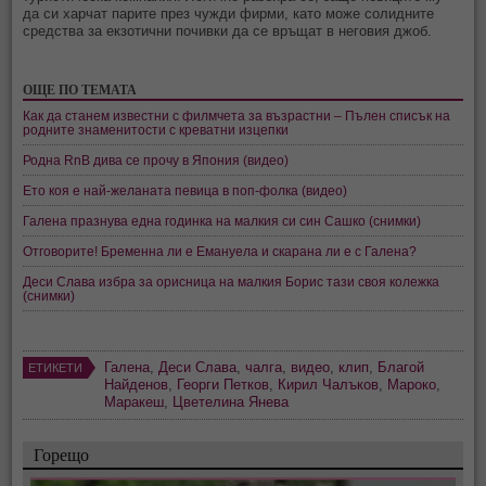
да си харчат парите през чужди фирми, като може солидните
средства за екзотични почивки да се връщат в неговия джоб.
ОЩЕ ПО ТЕМАТА
Как да станем известни с филмчета за възрастни – Пълен списък на
родните знаменитости с креватни изцепки
Родна RnB дива се прочу в Япония (видео)
Ето коя е най-желаната певица в поп-фолка (видео)
Галена празнува една годинка на малкия си син Сашко (снимки)
Отговорите! Бременна ли е Емануела и скарана ли е с Галена?
Деси Слава избра за орисница на малкия Борис тази своя колежка
(снимки)
Галена
,
Деси Слава
,
чалга
,
видео
,
клип
,
Благой
ЕТИКЕТИ
Найденов
,
Георги Петков
,
Кирил Чалъков
,
Мароко
,
Маракеш
,
Цветелина Янева
Горещо