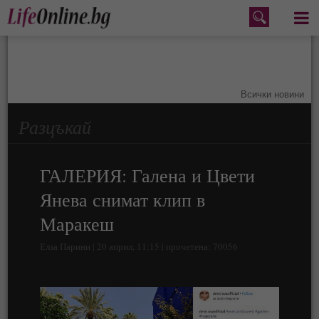
Меню
Всички новини
Разцъкай
ГАЛЕРИЯ: Галена и Цвети
Янева снимат клип в
Маракеш
Елза Парини | 20 април, 11:15 | прочетена: 70056