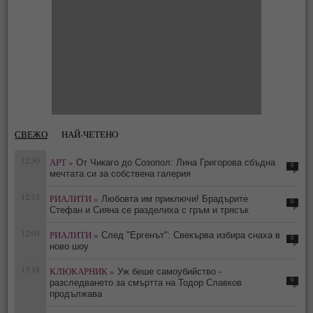
СВЕЖО
НАЙ-ЧЕТЕНО
12:30
АРТ »
От Чикаго до Созопол: Лина Григорова сбъдна
0
мечтата си за собствена галерия
12:13
РИАЛИТИ »
Любовта им приключи! Брадърите
0
Стефан и Сияна се разделиха с гръм и трясък
12:03
РИАЛИТИ »
След "Ергенът": Свекърва избира снаха в
0
ново шоу
13:18
КЛЮКАРНИК »
Уж беше самоубийство -
0
разследването за смъртта на Тодор Славков
продължава