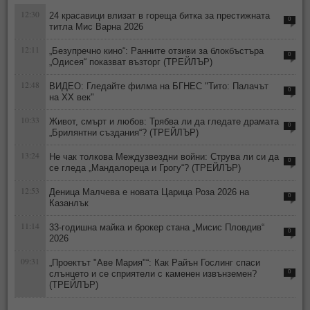
12:30
24 красавици влизат в гореща битка за престижната
0
титла Мис Варна 2026
12:11
„Безупречно кино“: Ранните отзиви за блокбъстъра
0
„Одисея“ показват възторг (ТРЕЙЛЪР)
12:48
ВИДЕО: Гледайте филма на БГНЕС "Тито: Палачът
0
на ХХ век"
10:33
Живот, смърт и любов: Трябва ли да гледате драмата
0
„Брилянтни създания“? (ТРЕЙЛЪР)
13:24
Не чак толкова Междузвездни войни: Струва ли си да
0
се гледа „Мандалореца и Грогу“? (ТРЕЙЛЪР)
12:53
Деница Малчева е новата Царица Роза 2026 на
0
Казанлък
11:14
33-годишна майка и брокер стана „Мисис Пловдив“
0
2026
09:31
„Проектът "Аве Мария"“: Как Райън Гослинг спаси
слънцето и се сприятели с каменен извънземен?
0
(ТРЕЙЛЪР)