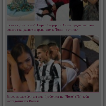
Къна на „Високото": Емрах Стораро и Айлян преди сватбата,
докато скандалите и тревогите за Тони не стихват
Видео издаде флирта им: Футболист на "Локо" (Пд) заби
чалгаджийката Ивайла