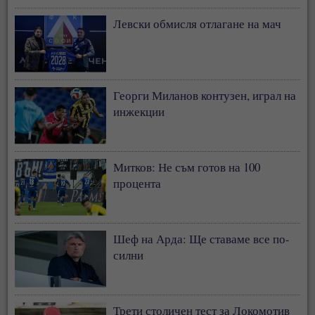
Левски обмисля отлагане на мач
Георги Миланов контузен, играл на
инжекции
Митков: Не съм готов на 100
процента
Шеф на Арда: Ще ставаме все по-
силни
Трети столичен тест за Локомотив