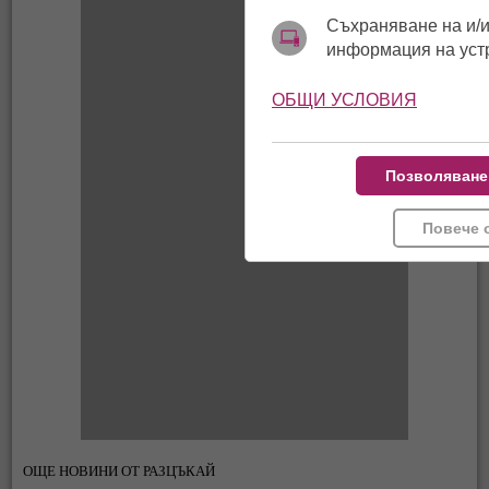
Съхраняване на и/и
информация на уст
ОБЩИ УСЛОВИЯ
Позволяване
Повече 
ОЩЕ НОВИНИ ОТ РАЗЦЪКАЙ