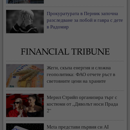
свиневъдство
Прокуратурата в Перник започна
разследване за побой и гавра с дете
в Радомир
Жеги, скъпа енергия и сложна
геополитика: ФАО отчете ръст в
световните цени на храните
Мерил Стрийп организира търг с
костюми от „Дяволът носи Прада
2“
Meta представи първия си AI