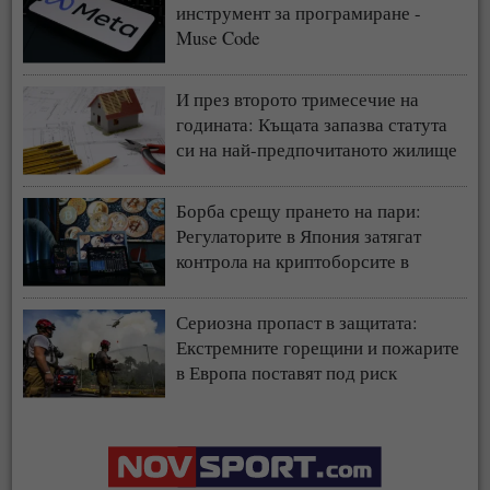
инструмент за програмиране -
Muse Code
И през второто тримесечие на
годината: Къщата запазва статута
си на най-предпочитаното жилище
у нас
Борба срещу прането на пари:
Регулаторите в Япония затягат
контрола на криптоборсите в
страната
Сериозна пропаст в защитата:
Екстремните горещини и пожарите
в Европа поставят под риск
застрахователния модел