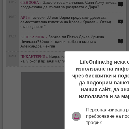
11:49
ФЕН ЗОНА »
Защо е това мълчание: Саня Армутлиева
0
продължава да мълчи за раздялата с Дара?
10:50
АРТ »
Галерия 33 във Варна представя деветата
0
самостоятелна изложба на Красен Кралев - „Отвъд
съзерцанието“
17:24
КЛЮКАРНИК »
Заряза ли Петър Дочев Ирмена
0
Чичикова? След 8 години любов я смени с
Александра Фейгин
16:41
ПИКАНТЕРИИ »
Видео издаде флирта им: Футболист
0
на "Локо" (Пд) заби чалгаджийката Ивайла
LifeOnline.bg иска
използване на инфо
чрез бисквитки и под
да подобрим вашет
нашия сайт, да ан
използвате и за ма
Персонализирана р
преброяване на по
трафик