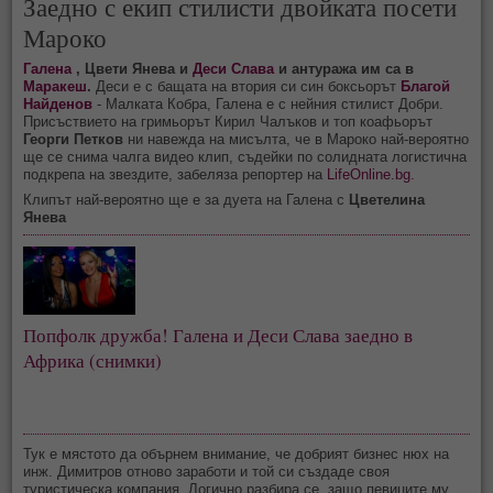
Заедно с екип стилисти двойката посети
Мароко
Галена
, Цвети Янева и
Деси Слава
и антуража им са в
Маракеш
.
Деси е с бащата на втория си син боксьорът
Благой
Найденов
- Малката Кобра, Галена е с нейния стилист Добри.
Присъствието на гримьорът Кирил Чалъков и топ коафьорът
Георги Петков
ни навежда на мисълта, че в Мароко най-вероятно
ще се снима чалга видео клип, съдейки по солидната логистична
подкрепа на звездите, забеляза репортер на
LifeOnline.bg.
Клипът най-вероятно ще е за дуета на Галена с
Цветелина
Янева
Попфолк дружба! Галена и Деси Слава заедно в
Африка (снимки)
Тук е мястото да обърнем внимание, че добрият бизнес нюх на
инж. Димитров отново заработи и той си създаде своя
туристическа компания. Логично разбира се, защо певиците му