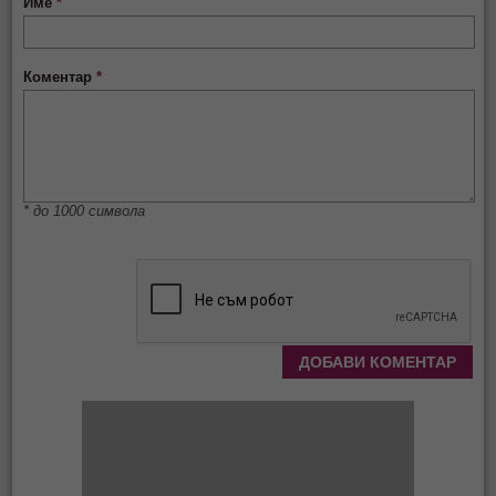
Име
*
Коментар
*
* до 1000 символа