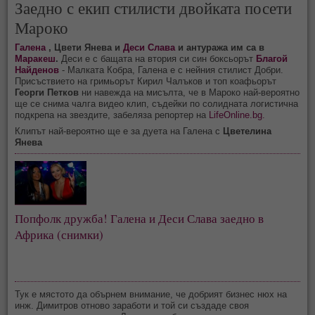
Заедно с екип стилисти двойката посети
Мароко
Галена
, Цвети Янева и
Деси Слава
и антуража им са в
Маракеш
.
Деси е с бащата на втория си син боксьорът
Благой
Найденов
- Малката Кобра, Галена е с нейния стилист Добри.
Присъствието на гримьорът Кирил Чалъков и топ коафьорът
Георги Петков
ни навежда на мисълта, че в Мароко най-вероятно
ще се снима чалга видео клип, съдейки по солидната логистична
подкрепа на звездите, забеляза репортер на
LifeOnline.bg.
Клипът най-вероятно ще е за дуета на Галена с
Цветелина
Янева
Попфолк дружба! Галена и Деси Слава заедно в
Африка (снимки)
Тук е мястото да обърнем внимание, че добрият бизнес нюх на
инж. Димитров отново заработи и той си създаде своя