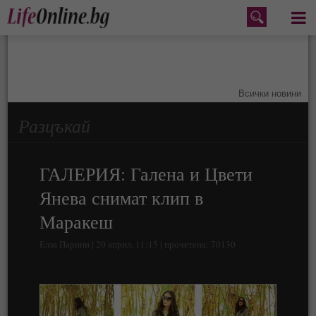
Меню
Всички новини
Разцъкай
ГАЛЕРИЯ: Галена и Цвети
Янева снимат клип в
Маракеш
Елза Парини | 20 април, 11:15 | прочетена: 70130