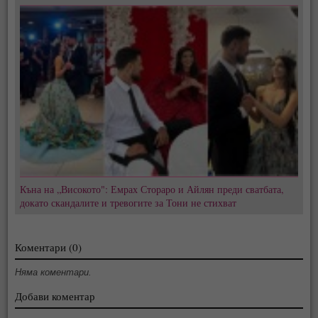
Къна на „Високото": Емрах Стораро и Айлян преди сватбата,
докато скандалите и тревогите за Тони не стихват
Коментари (0)
Няма коментари.
Добави коментар