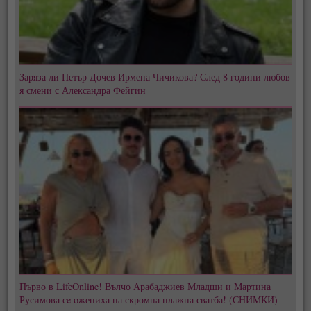
Заряза ли Петър Дочев Ирмена Чичикова? След 8 години любов
я смени с Александра Фейгин
Първо в LifeOnline! Вълчо Арабаджиев Младши и Мартина
Русимова сe oжениха на скромна плажна сватба! (СНИМКИ)