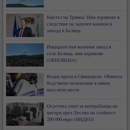
Кметът на Трявна: Има взривове в
следствие на запален камион в
завода в Белица
Инцидент във военния завод в
село Белица, има взривове
(ОБНОВЕНА)
Водна криза в Свищовско: Обявиха
бедствено положение в някои
населени места
Осуетиха опит за контрабанда на
цигари през Лесово на стойност
200 000 евро (ВИДЕО)