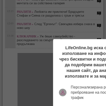
0
мечтата си за собствена галерия
12:13
РИАЛИТИ »
Любовта им приключи! Брадърите
0
Стефан и Сияна се разделиха с гръм и трясък
12:03
РИАЛИТИ »
След "Ергенът": Свекърва избира снаха в
0
ново шоу
13:18
КЛЮКАРНИК »
Уж беше самоубийство -
0
разследването за смъртта на Тодор Славков
продължава
LifeOnline.bg иска
използване на инфо
чрез бисквитки и под
да подобрим вашет
нашия сайт, да ан
използвате и за ма
Персонализирана р
преброяване на по
трафик