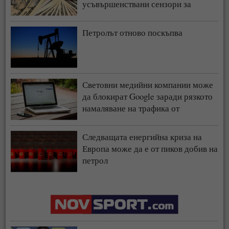
усъвършенствани сензори за
чипове
Петролът отново поскъпва
Световни медийни компании може
да блокират Google заради рязкото
намаляване на трафика от
търсачката и навлизането на ИИ
Следващата енергийна криза на
Европа може да е от пиков добив на
петрол