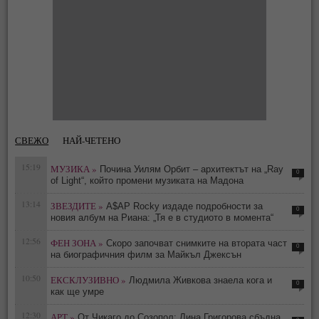
СВЕЖО
НАЙ-ЧЕТЕНО
15:19
МУЗИКА »
Почина Уилям Орбит – архитектът на „Ray
0
of Light“, който промени музиката на Мадона
13:14
ЗВЕЗДИТЕ »
A$AP Rocky издаде подробности за
0
новия албум на Риана: „Тя е в студиото в момента“
12:56
ФЕН ЗОНА »
Скоро започват снимките на втората част
0
на биографичния филм за Майкъл Джексън
10:50
ЕКСКЛУЗИВНО »
Людмила Живкова знаела кога и
0
как ще умре
12:30
АРТ »
От Чикаго до Созопол: Лина Григорова сбъдна