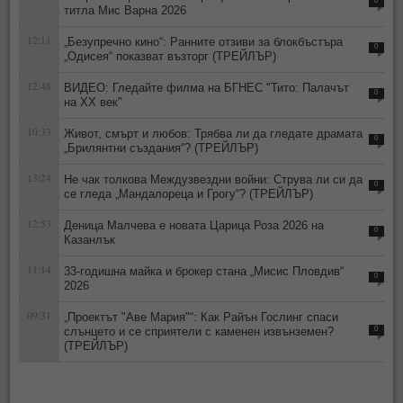
0
титла Мис Варна 2026
12:11
„Безупречно кино“: Ранните отзиви за блокбъстъра
0
„Одисея“ показват възторг (ТРЕЙЛЪР)
12:48
ВИДЕО: Гледайте филма на БГНЕС "Тито: Палачът
0
на ХХ век"
10:33
Живот, смърт и любов: Трябва ли да гледате драмата
0
„Брилянтни създания“? (ТРЕЙЛЪР)
13:24
Не чак толкова Междузвездни войни: Струва ли си да
0
се гледа „Мандалореца и Грогу“? (ТРЕЙЛЪР)
12:53
Деница Малчева е новата Царица Роза 2026 на
0
Казанлък
11:14
33-годишна майка и брокер стана „Мисис Пловдив“
0
2026
09:31
„Проектът "Аве Мария"“: Как Райън Гослинг спаси
слънцето и се сприятели с каменен извънземен?
0
(ТРЕЙЛЪР)