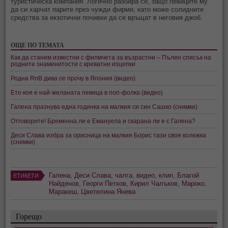
туристическа компания. Логично разбира се, защо певиците му
да си харчат парите през чужди фирми, като може солидните
средства за екзотични почивки да се връщат в неговия джоб.
ОЩЕ ПО ТЕМАТА
Как да станем известни с филмчета за възрастни – Пълен списък на
родните знаменитости с креватни изцепки
Родна RnB дива се прочу в Япония (видео)
Ето коя е най-желаната певица в поп-фолка (видео)
Галена празнува една годинка на малкия си син Сашко (снимки)
Отговорите! Бременна ли е Емануела и скарана ли е с Галена?
Деси Слава избра за орисница на малкия Борис тази своя колежка
(снимки)
Галена
,
Деси Слава
,
чалга
,
видео
,
клип
,
Благой
ЕТИКЕТИ
Найденов
,
Георги Петков
,
Кирил Чалъков
,
Мароко
,
Маракеш
,
Цветелина Янева
Горещо