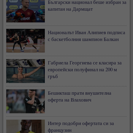
Български национал беше избран за
капитан на Дармщат
Националът Иван Алипиев подписа
с баскетболния шампион Балкан
Габриела Георгиева се класира за
европейски полуфинал на 200 м
гръб
Бешикташ прати внушителна
оферта на Влахович
Интер подобри офертата си за
французин