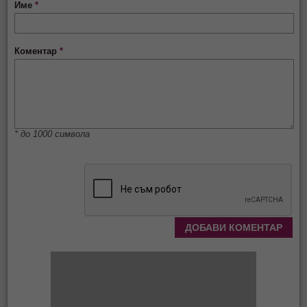
Име
*
Коментар
*
* до 1000 символа