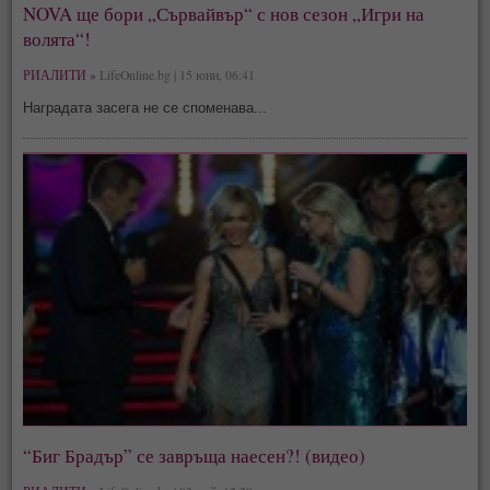
NOVA ще бори „Сървайвър“ с нов сезон „Игри на
волята“!
РИАЛИТИ »
LifeOnline.bg | 15 юни, 06:41
Наградата засега не се споменава...
“Биг Брадър” се завръща наесен?! (видео)