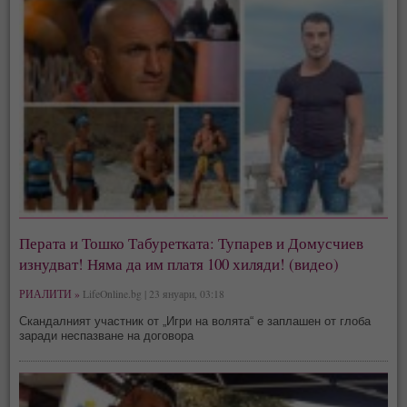
Перата и Тошко Табуретката: Тупарев и Домусчиев
изнудват! Няма да им платя 100 хиляди! (видео)
РИАЛИТИ »
LifeOnline.bg | 23 януари, 03:18
Скандалният участник от „Игри на волята“ е заплашен от глоба
заради неспазване на договора