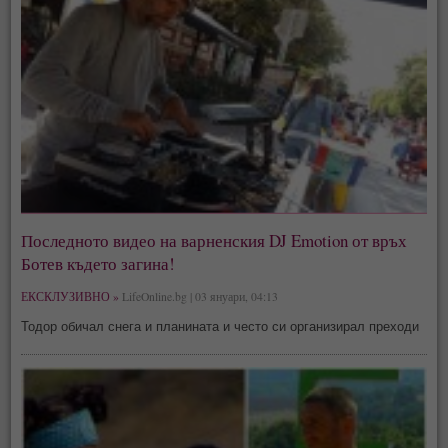
Последното видео на варненския DJ Emotion от връх
Ботев където загина!
ЕКСКЛУЗИВНО »
LifeOnline.bg | 03 януари, 04:13
Тодор обичал снега и планината и често си организирал преходи