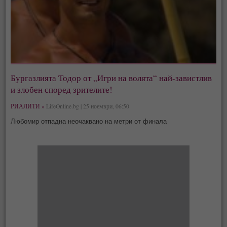
Бургазлията Тодор от „Игри на волята“ най-завистлив
и злобен според зрителите!
РИАЛИТИ »
LifeOnline.bg | 25 ноември, 06:50
Любомир отпадна неочаквано на метри от финала