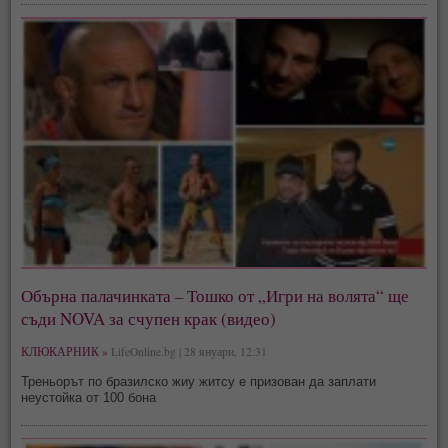
Обърна палачинката – Тошко от „Игри на волята“ ще
съди NOVA за счупен крак (видео)
КЛЮКАРНИК »
LifeOnline.bg | 28 януари, 12:31
Треньорът по бразилско жиу житсу е призован да заплати
неустойка от 100 бона