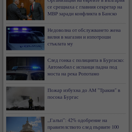
се срещнаха с главния секретар на
МВР заради конфликта в Банско
Недоволна от обслужването жена
вилня в магазин и изпотроши
стъклата му
След гонка с полицията в Бургаско:
Автомобил с испанци падна под
моста на река Ропотамо
Пожар избухна до АМ "Тракия" в
посока Бургас
„Галъп”: 42% одобрение на
правителството след първите 100