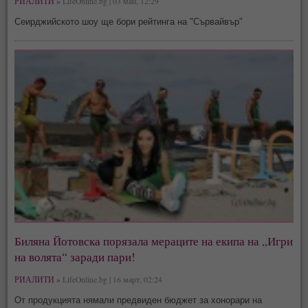
РИАЛИТИ »
LifeOnline.bg | 03 май, 12:29
Сеирджийското шоу ще бори рейтинга на "Сървайвър"
Биляна Йотовска порязала мераците на екипа на „Игри
на волята“ заради пари!
РИАЛИТИ »
LifeOnline.bg | 16 март, 02:24
От продукцията нямали предвиден бюджет за хонорари на