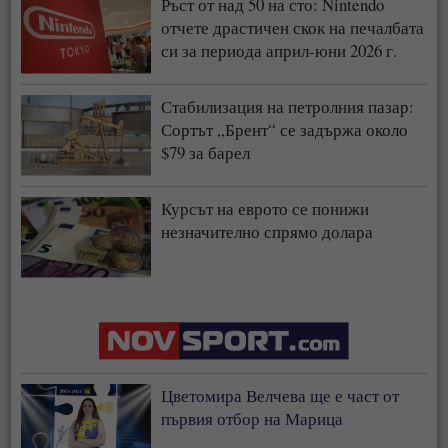
Ръст от над 50 на сто: Nintendo
отчете драстичен скок на печалбата
си за периода април-юни 2026 г.
Стабилизация на петролния пазар:
Сортът „Брент“ се задържа около
$79 за барел
Курсът на еврото се понижи
незначително спрямо долара
Цветомира Велчева ще е част от
първия отбор на Марица