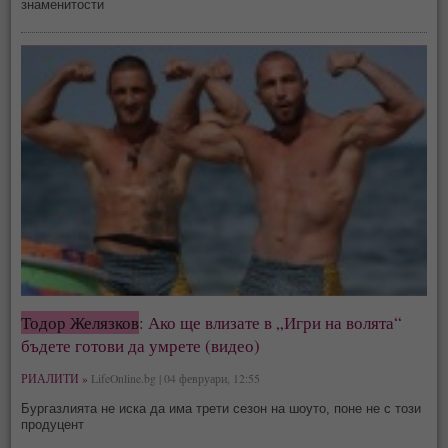
знаменитости
Тодор Желязков
: Ако ще влизате в „Игри на волята“
бъдете готови да умрете (видео)
РИАЛИТИ »
LifeOnline.bg | 04 февруари, 12:55
Бургазлията не иска да има трети сезон на шоуто, поне не с този
продуцент