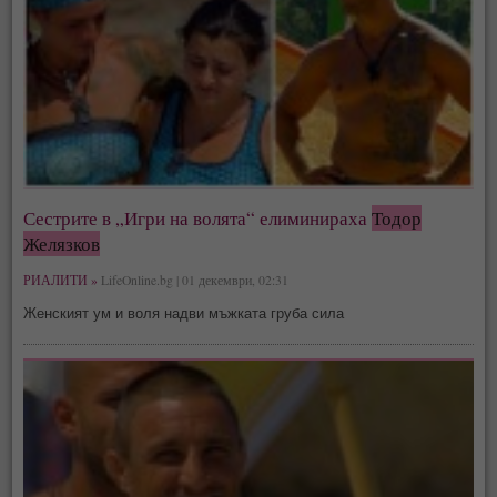
Сестрите в „Игри на волята“ елиминираха
Тодор
Желязков
РИАЛИТИ »
LifeOnline.bg | 01 декември, 02:31
Женският ум и воля надви мъжката груба сила