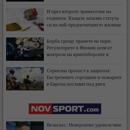
И през второто тримесечие на
годината: Къщата запазва статута
си на най-предпочитаното жилище
у нас
Борба срещу прането на пари:
Регулаторите в Япония затягат
контрола на криптоборсите в
страната
Сериозна пропаст в защитата:
Екстремните горещини и пожарите
в Европа поставят под риск
застрахователния модел
Веласкес: Невероятно удоволствие