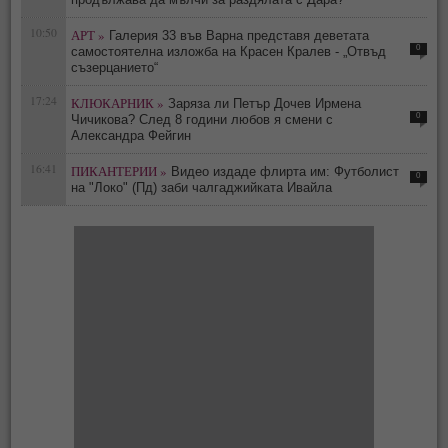
10:50
АРТ »
Галерия 33 във Варна представя деветата
0
самостоятелна изложба на Красен Кралев - „Отвъд
съзерцанието“
17:24
КЛЮКАРНИК »
Заряза ли Петър Дочев Ирмена
0
Чичикова? След 8 години любов я смени с
Александра Фейгин
16:41
ПИКАНТЕРИИ »
Видео издаде флирта им: Футболист
0
на "Локо" (Пд) заби чалгаджийката Ивайла