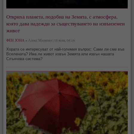
Откриха планета, подобна на Земята, с атмосфера,
която дава надежди за съществуването на извънземен
живот
ФЕН ЗОНА »
Алекс Милкова | 18 юли, 04:16
Хората се интересуват от най-големия въпрос: Сами ли сме във
Вселената? Има ли живот извън Земята или извън нашата
Слънчева система?