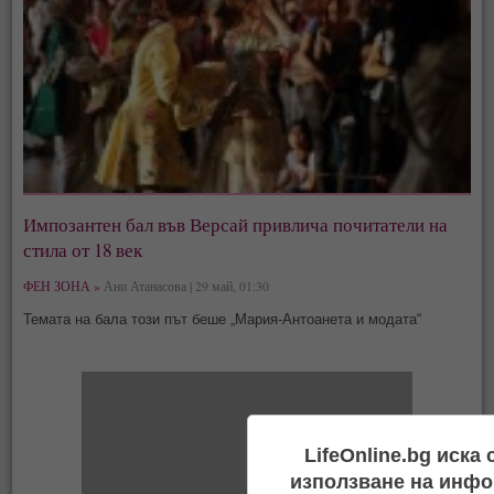
Импозантен бал във Версай привлича почитатели на
стила от 18 век
ФЕН ЗОНА »
Ани Атанасова | 29 май, 01:30
Темата на бала този път беше „Мария-Антоанета и модата“
LifeOnline.bg иска
използване на инфо