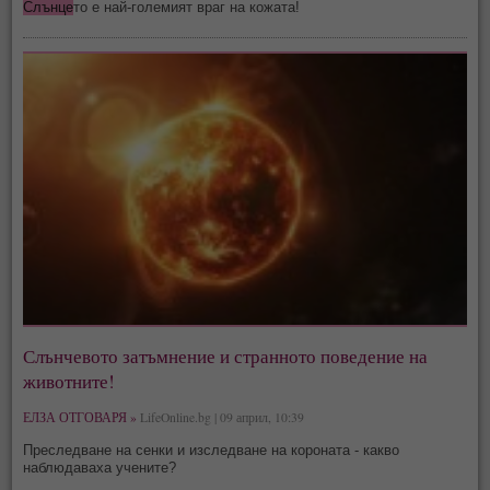
Слънце
то е най-големият враг на кожата!
Слънчевото затъмнение и странното поведение на
животните!
ЕЛЗА ОТГОВАРЯ »
LifeOnline.bg | 09 април, 10:39
Преследване на сенки и изследване на короната - какво
наблюдаваха учените?