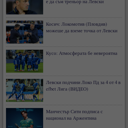
е да съм треньор на Левски
Косич: Локомотив (Пловдив)
можеше да вземе точка от Левски
Кусо: Атмосферата бе невероятна
Левски подчини Локо Пд за 4 от 4 в
efbet Лига (ВИДЕО)
Манчестър Сити подписа с
национал на Аржентина