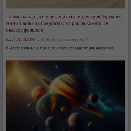
Голям скандал в слъцезащитната индустрия: Кремове,
които трябва да предпазват от рак на кожата, се
оказаха фалшиви
ЕЛЗА ОТГОВАРЯ »
LifeOnline.bg | 11 септември, 02:57
В Австралия една трета от хората страдат от рак на кожата