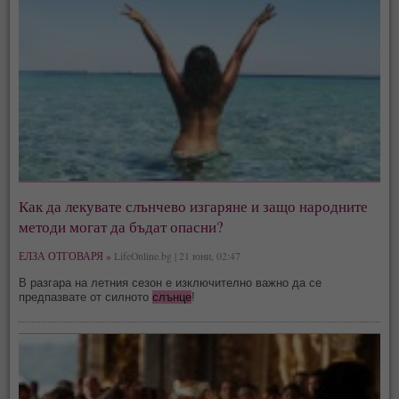
Как да лекувате слънчево изгаряне и защо народните
методи могат да бъдат опасни?
ЕЛЗА ОТГОВАРЯ »
LifeOnline.bg | 21 юни, 02:47
В разгара на летния сезон е изключително важно да се
предпазвате от силното
слънце
!