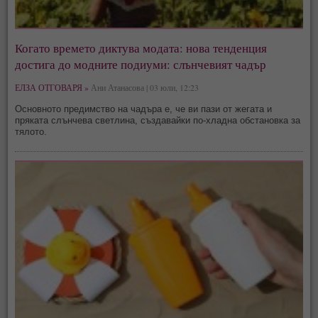
Когато времето диктува модата: нова тенденция
достига до модните подиуми: слънчевият чадър
ЕЛЗА ОТГОВАРЯ »
Ани Атанасова | 03 юли, 12:23
Основното предимство на чадъра е, че ви пази от жегата и
пряката слънчева светлина, създавайки по-хладна обстановка за
тялото.