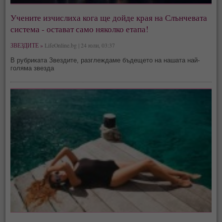
Учените изчислиха кога ще дойде края на Слънчевата
система - остават само няколко етапа!
ЗВЕЗДИТЕ »
LifeOnline.bg | 24 юли, 03:37
В рубриката Звездите, разглеждаме бъдещето на нашата най-
голяма звезда