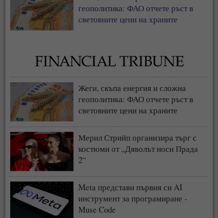
геополитика: ФАО отчете ръст в
световните цени на храните
Жеги, скъпа енергия и сложна
геополитика: ФАО отчете ръст в
световните цени на храните
Мерил Стрийп организира търг с
костюми от „Дяволът носи Прада
2“
Meta представи първия си AI
инструмент за програмиране -
Muse Code