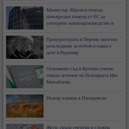
Министър Абровси поиска
извънредна помощ от ЕС за
секторите млекопроизводство и
свиневъдство
Прокуратурата в Перник започна
разследване за побой и гавра с
дете в Радомир
Основният съд в Кочани отново
отказа лечение на българката Ива
Михайлова
Пожар пламна в Пловдивско
Жеги, скъпа енергия и сложна