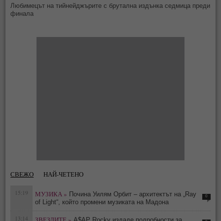
Любимецът на тийнейджърите с брутална издънка седмица преди
финала
СВЕЖО
НАЙ-ЧЕТЕНО
15:19
МУЗИКА »
Почина Уилям Орбит – архитектът на „Ray
0
of Light“, който промени музиката на Мадона
13:14
ЗВЕЗДИТЕ »
A$AP Rocky издаде подробности за