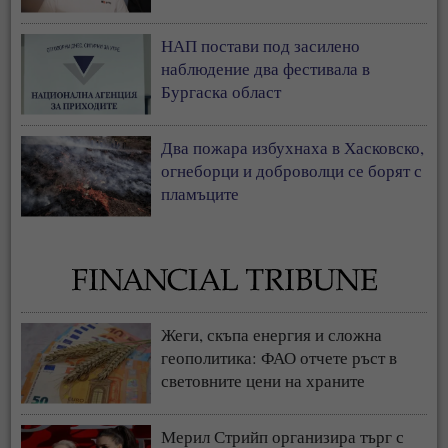
НАП постави под засилено
наблюдение два фестивала в
Бургаска област
Два пожара избухнаха в Хасковско,
огнеборци и доброволци се борят с
пламъците
Жеги, скъпа енергия и сложна
геополитика: ФАО отчете ръст в
световните цени на храните
Мерил Стрийп организира търг с