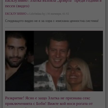
Ексклузивно! Златка възпяла „флирта“ преди години в
песен (видео)
ЕКСКЛУЗИВНО »
LifeOnline.bg | 30 ноември, 01:52
Следващото видео не е за хора с изискана ценностна система!
Разкритие! Ясно е защо Златка не признава секс
приключенията с Боби! Вижте кой носи рогата от