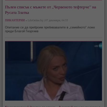
Пълен списък с мъжете от „Червеното тефтерче“ на
Русата Златка
ПИКАНТЕРИИ »
LifeOnline.bg | 07 декември, 04:55
Опитахме се да преброим пребивавалите в „семейното“ ложе
преди Благой Георгиев