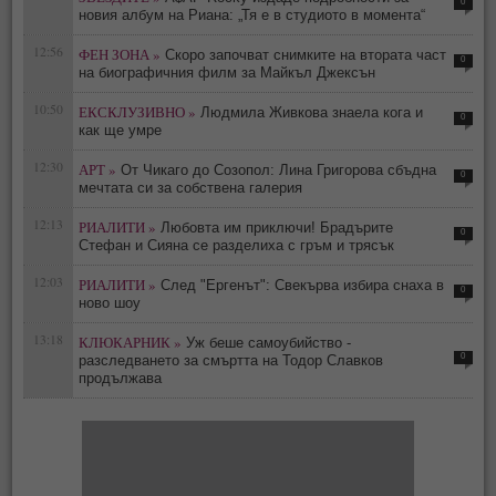
0
новия албум на Риана: „Тя е в студиото в момента“
12:56
ФЕН ЗОНА »
Скоро започват снимките на втората част
0
на биографичния филм за Майкъл Джексън
10:50
ЕКСКЛУЗИВНО »
Людмила Живкова знаела кога и
0
как ще умре
12:30
АРТ »
От Чикаго до Созопол: Лина Григорова сбъдна
0
мечтата си за собствена галерия
12:13
РИАЛИТИ »
Любовта им приключи! Брадърите
0
Стефан и Сияна се разделиха с гръм и трясък
12:03
РИАЛИТИ »
След "Ергенът": Свекърва избира снаха в
0
ново шоу
13:18
КЛЮКАРНИК »
Уж беше самоубийство -
0
разследването за смъртта на Тодор Славков
продължава