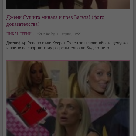
Джени Сушито минала и през Багата! (фото
доказателства)
ПИКАНТЕРИИ »
LifeOnline.bg | 01 април, 01:55
Дженифър Равало съди Кубрат Пулев за непристойната целувка
и настоява спортното му разрешително да бъде отнето