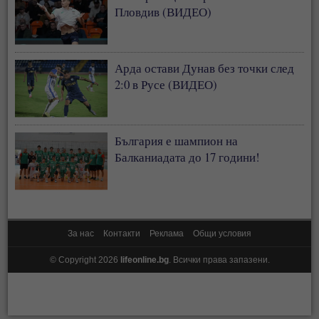
Пловдив (ВИДЕО)
Арда остави Дунав без точки след
2:0 в Русе (ВИДЕО)
България е шампион на
Балканиадата до 17 години!
За нас
Контакти
Реклама
Общи условия
© Copyright 2026
lifeonline.bg
. Всички права запазени.