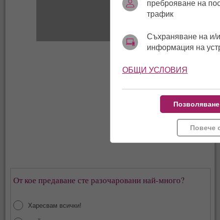
преброяване на по
трафик
Съхраняване на и/и
информация на уст
ОБЩИ УСЛОВИЯ
Позволяване
Повече 
От кое предаване сте разочаровани най-много?
Харесвам всички!