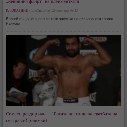
„невинния флирт“ на плеймейтката!
КЛЮКАРНИК »
LifeOnline.bg | 29 ноември, 06:23
Благой също не знаел за тази забежка на обвързаната тогава
Райкова
Семеен раздор или…? Багата не отиде на сватбата на
сестра си! (снимки)