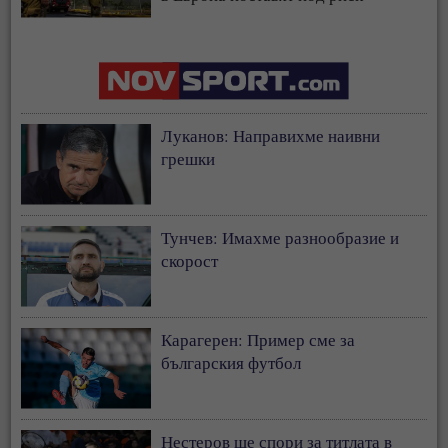
застрахователния модел
Луканов: Направихме наивни
грешки
Тунчев: Имахме разнообразие и
скорост
Карагерен: Пример сме за
българския футбол
Нестеров ще спори за титлата в