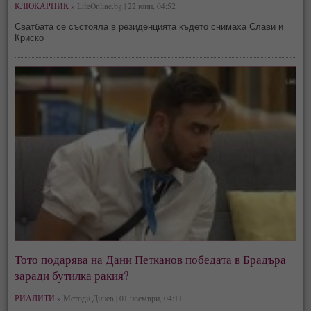
КЛЮКАРНИК »
LifeOnline.bg | 22 юни, 04:52
Сватбата се състояла в резиденцията където снимаха Слави и
Криско
Тото подарява на Дани Петканов победата в Брадъра
заради бутилка ракия?
РИАЛИТИ »
Методи Динев | 01 ноември, 04:11