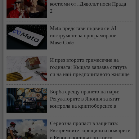
костюми от „Дяволът носи Прада
2“
Meta представи първия си AI
инструмент за програмиране -
Muse Code
И през второто тримесечие на
годината: Къщата запазва статута
си на най-предпочитаното жилище
у нас
Борба срещу прането на пари:
Регулаторите в Япония затягат
контрола на криптоборсите в
страната
Сериозна пропаст в защитата:
Екстремните горещини и пожарите
в Европа поставят под риск