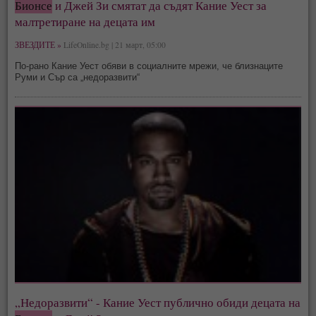
Бионсе
и Джей Зи смятат да съдят Кание Уест за
малтретиране на децата им
ЗВЕЗДИТЕ »
LifeOnline.bg | 21 март, 05:00
По-рано Кание Уест обяви в социалните мрежи, че близнаците
Руми и Сър са „недоразвити“
„Недоразвити“ - Кание Уест публично обиди децата на