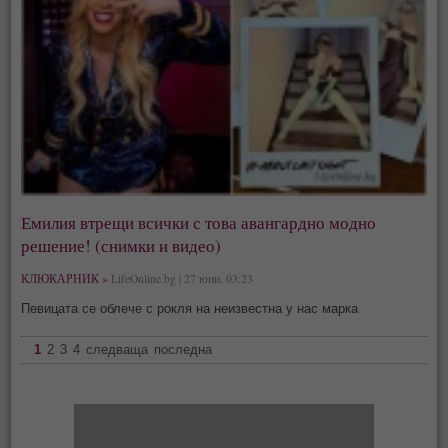
Емилия втрещи всички с това авангардно модно
решение! (снимки и видео)
КЛЮКАРНИК »
LifeOnline.bg | 27 юни, 03:23
Певицата се облече с рокля на неизвестна у нас марка
1
2
3
4
следваща
последна