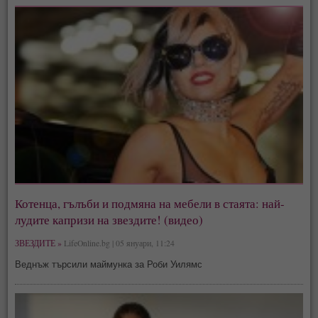
Котенца, гълъби и подмяна на мебели в стаята: най-
лудите капризи на звездите! (видео)
ЗВЕЗДИТЕ »
LifeOnline.bg | 05 януари, 11:24
Веднъж търсили маймунка за Роби Уилямс