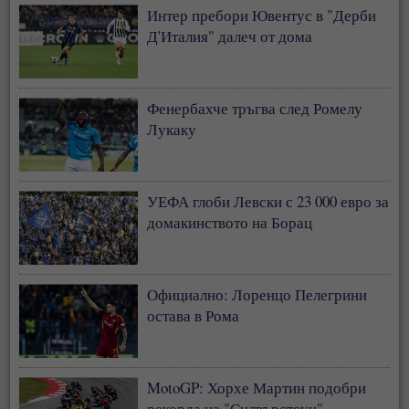
Интер пребори Ювентус в "Дерби
Д'Италия" далеч от дома
Фенербахче тръгва след Ромелу
Лукаку
УЕФА глоби Левски с 23 000 евро за
домакинството на Борац
Официално: Лоренцо Пелегрини
остава в Рома
MotoGP: Хорхе Мартин подобри
рекорда на "Силвърстоун"