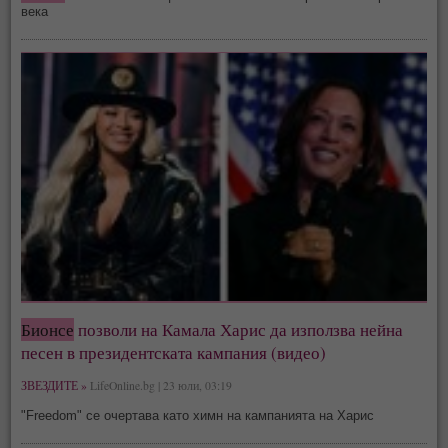
века
Бионсе
позволи на Камала Харис да използва нейна
песен в президентската кампания (видео)
ЗВЕЗДИТЕ »
LifeOnline.bg | 23 юли, 03:19
"Freedom" се очертава като химн на кампанията на Харис