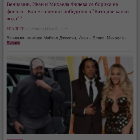
Вениамин, Иван и Михаела Филева се бориха на
финала - Кой е големият победител в "Като две капки
вода"?
РИАЛИТИ »
LifeOnline | 19 май, 11:48
Вениамин имитира Майкъл Джексън, Иван – Елвис, Михаела -
Бионсе
.