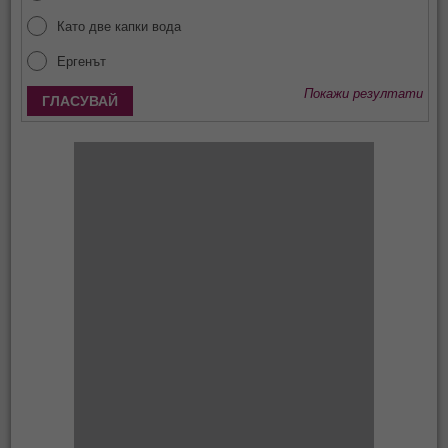
Като две капки вода
Ергенът
Покажи резултати