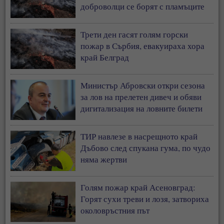
доброволци се борят с пламъците
Трети ден гасят голям горски
пожар в Сърбия, евакуираха хора
край Белград
Министър Абровски откри сезона
за лов на прелетен дивеч и обяви
дигитализация на ловните билети
ТИР навлезе в насрещното край
Дъбово след спукана гума, по чудо
няма жертви
Голям пожар край Асеновград:
Горят сухи треви и лозя, затвориха
околовръстния път