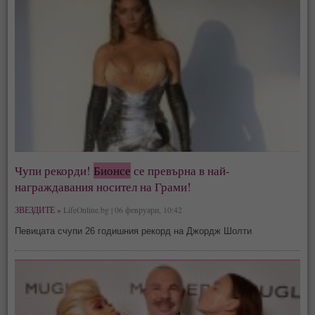
Чупи рекорди!
Бионсе
се превърна в най-
награждавания носител на Грами!
ЗВЕЗДИТЕ »
LifeOnline.bg | 06 февруари, 10:42
Певицата счупи 26 годишния рекорд на Джордж Шолти