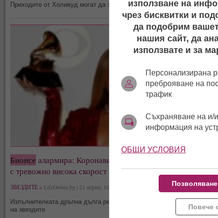
използване на инфо
Приходите от Холивуд могат да заместят турнетата и концертите
чрез бисквитки и под
да подобрим вашет
нашия сайт, да ан
използвате и за ма
Персонализирана р
преброяване на по
трафик
Съхраняване на и/и
информация на уст
ОБЩИ УСЛОВИЯ
Бионсе
алармира: Коронавирусът убива чернокожите
с тревожно висока скорост
Позволяване
ЗВЕЗДИТЕ »
LifeOnline.bg | 21 април, 10:17
Изпълнителката дръпна дълга реч по време на онлайн концерта
Повече 
на звездите