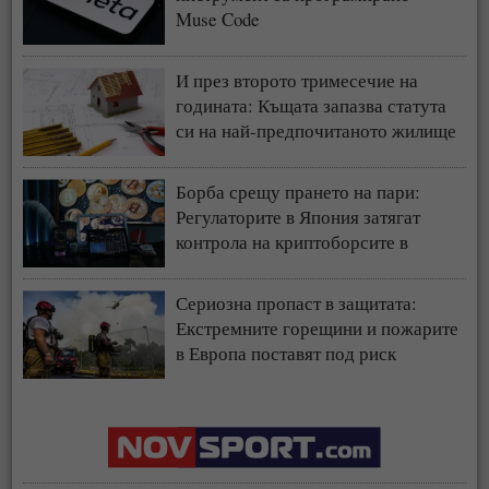
Muse Code
И през второто тримесечие на
годината: Къщата запазва статута
си на най-предпочитаното жилище
у нас
Борба срещу прането на пари:
Регулаторите в Япония затягат
контрола на криптоборсите в
страната
Сериозна пропаст в защитата:
Екстремните горещини и пожарите
в Европа поставят под риск
застрахователния модел