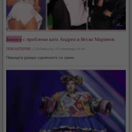
Бионсе
с проблеми като Андреа и Веско Маринов
ПИКАНТЕРИИ »
LifeOnline.bg | 07 септември, 01:40
Певицата разкри сценичните си грижи