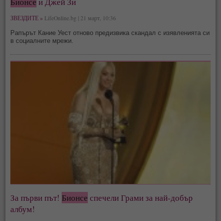
Бионсе
и Джей Зи
ЗВЕЗДИТЕ »
LifeOnline.bg | 21 март, 10:36
Рапърът Кание Уест отново предизвика скандал с изявленията си
в социалните мрежи.
За първи път!
Бионсе
спечели Грами за най-добър
албум!