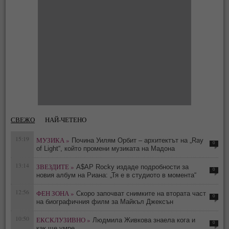
СВЕЖО
НАЙ-ЧЕТЕНО
15:19
МУЗИКА »
Почина Уилям Орбит – архитектът на „Ray
0
of Light“, който промени музиката на Мадона
13:14
ЗВЕЗДИТЕ »
A$AP Rocky издаде подробности за
0
новия албум на Риана: „Тя е в студиото в момента“
12:56
ФЕН ЗОНА »
Скоро започват снимките на втората част
0
на биографичния филм за Майкъл Джексън
10:50
ЕКСКЛУЗИВНО »
Людмила Живкова знаела кога и
0
как ще умре