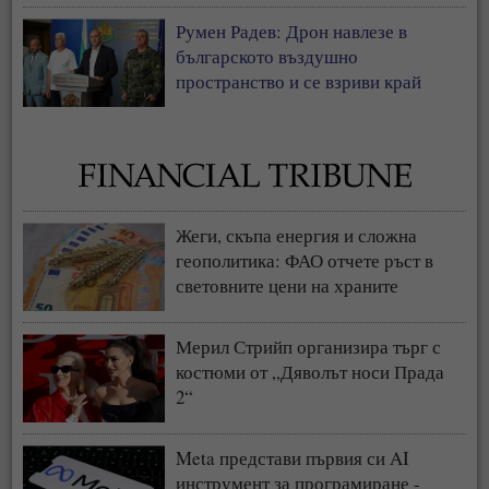
Румен Радев: Дрон навлезе в
българското въздушно
пространство и се взриви край
границата с Румъния
Жеги, скъпа енергия и сложна
геополитика: ФАО отчете ръст в
световните цени на храните
Мерил Стрийп организира търг с
костюми от „Дяволът носи Прада
2“
Meta представи първия си AI
инструмент за програмиране -