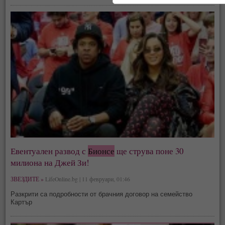
Евентуален развод с
Бионсе
ще струва поне 30
милиона на Джей Зи!
ЗВЕЗДИТЕ »
LifeOnline.bg | 11 февруари, 01:46
Разкрити са подробности от брачния договор на семейство
Картър