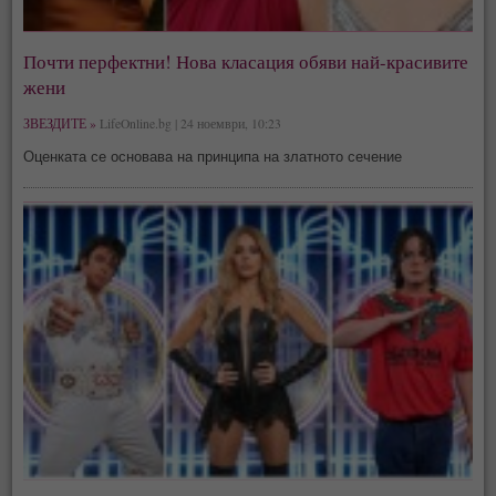
Почти перфектни! Нова класация обяви най-красивите
жени
ЗВЕЗДИТЕ »
LifeOnline.bg | 24 ноември, 10:23
Оценката се основава на принципа на златното сечение