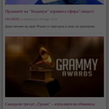
Прашките на “Къцамун” взривиха ефира! (видео)
РИАЛИТИ »
LifeOnline.bg | 09 март, 10:26
Дори вечния му враг Фънки го прегърна в знак на признание
Скандали тресат „Грами“ – изпълнители обвиниха