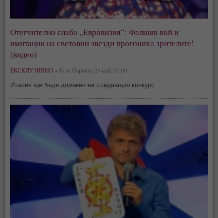
Отегчително слаба „Евровизия“: Фалшив вой и
имитации на световни звезди прогониха зрителите!
(видео)
ЕКСКЛУЗИВНО »
Елза Парини | 23 май, 02:00
Италия ще бъде домакин на следващия конкурс