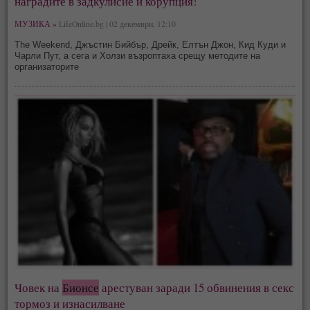
наградите в задкулисие и корупция!
МУЗИКА »
LifeOnline.bg | 02 декември, 12:10
The Weekend, Джъстин Бийбър, Дрейк, Елтън Джон, Кид Куди и
Чарли Пут, а сега и Холзи възроптаха срещу методите на
организаторите
Човек на
Бионсе
арестуван заради 15 обвинения в секс
тормоз и изнасилване