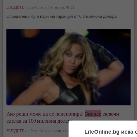
ЗВЕЗДИТЕ »
LifeOnline.bg | 07 август, 08:22
Определена му е парична гаранция от 6.3 милиона долара
Ако реши може да се пенсионира!
Бионсе
сключи
сделка за 100 милиона долара
ЗВЕЗДИТЕ »
LifeOnline.bg | 10 юли, 11:04
LifeOnline.bg иска