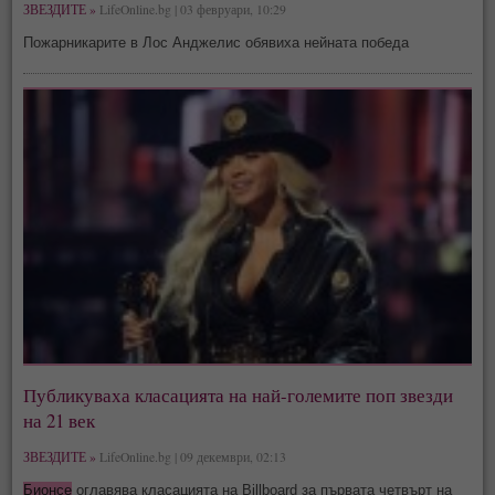
ЗВЕЗДИТЕ »
LifeOnline.bg | 03 февруари, 10:29
Пожарникарите в Лос Анджелис обявиха нейната победа
Публикуваха класацията на най-големите поп звезди
на 21 век
ЗВЕЗДИТЕ »
LifeOnline.bg | 09 декември, 02:13
Бионсе
оглавява класацията на Billboard за първата четвърт на