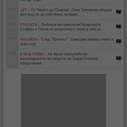
12:30
АРТ »
От Чикаго до Созопол: Лина Григорова сбъдна
0
мечтата си за собствена галерия
12:13
РИАЛИТИ »
Любовта им приключи! Брадърите
0
Стефан и Сияна се разделиха с гръм и трясък
12:03
РИАЛИТИ »
След "Ергенът": Свекърва избира снаха в
0
ново шоу
13:18
КЛЮКАРНИК »
Уж беше самоубийство -
0
разследването за смъртта на Тодор Славков
продължава