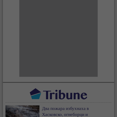
Два пожара избухнаха в
Хасковско, огнеборци и