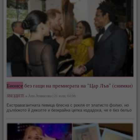
Бионсе
без гащи на премиерата на "Цар Лъв" (снимки)
ЗВЕЗДИТЕ »
Ани Атанасова | 21 юли, 04:06
Екстравагантната певица блесна с рокля от златисто фолио, но
дълбокото й деколтe и безкрайна цепка издадоха, че е без бельо