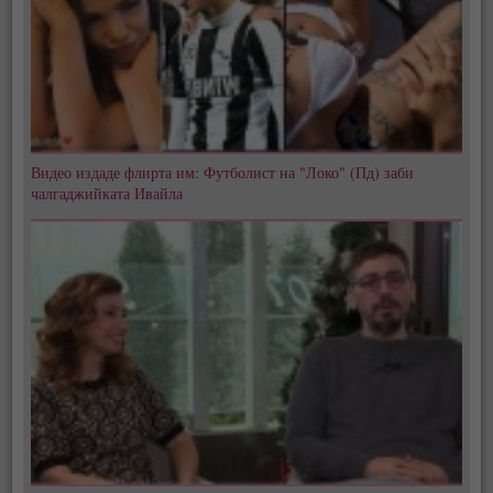
Видео издаде флирта им: Футболист на "Локо" (Пд) заби
чалгаджийката Ивайла