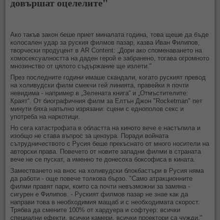
довършат оцелелите"
Ако такъв закон беше приет миналата година, това щеше да бъде
колосален удар за руския филмов пазар, казва Иван Филипов,
творчески продуцент в AR Content: „Дори ако споменаването на
хомосексуалността на даден герой е забранено, тогава огромното
мнозинство от цялото съдържание ще излети."
През последните години имаше скандали, когато руският превод
на холивудски филм смекчи гей линията, правейки я почти
невидима - например в „Зелената книга“ и „Отмъстителите:
Краят“. От биографичния филм за Елтън Джон "Rocketman" пет
минути бяха напълно изрязани: сцени с еднополов секс и
употреба на наркотици.
Но сега катастрофата в областта на киното вече е настъпила и
изобщо не става въпрос за цензура. Поради войната
сътрудничеството с Русия беше прекъснато от много носители на
авторски права. Повечето от новите западни филми в страната
вече не се пускат, а именно те донесоха боксофиса в кината.
Заместването на внос на холивудски блокбастъри в Русия няма
да работи - още повече толкова бързо. "Само атракционните
филми правят пари, които са почти невъзможни за замяна -
сигурен е Филипов. - Руският филмов пазар не знае как да
направи това в необходимия мащаб и с необходимата скорост.
Трябва да смените 100% от хардуера и софтуер: всички
специални ефекти, всички камери, всички проектори са чужди."