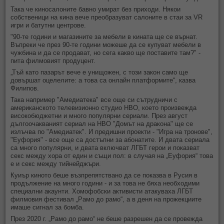
Така че киносалоните бавно умират без приходи. Някои
собственици на кина вече преобразуват салоните в стаи за VR
игри и батутни центрове.
"90-те години и магазините за мебели в кината ще се върнат.
Въпреки че през 90-те години можеше да се купуват мебели в
чужбина и да се продават, но сега какво ще поставите там?" -
пита филмовият продуцент.
„Тъй като пазарът вече е унищожен, с този закон само ще
довършат оцелелите: а това са онлайн платформите“, казва
Филипов.
Така например "Амедиатека" все още си сътрудничи с
американското телевизионно студио HBO, което произвежда
високобюджетни и много популярни сериали. През август
дългоочакваният сериал на HBO "Домът на дракона" ще се
излъчва по "Амедиатек". И предишни проекти - "Игра на тронове",
"Еуфория" - все още са достъпни за абонатите. И двата сериала
са много популярни, и двата включват ЛГБТ герои и показват
секс между хора от един и същи пол: в случая на „Еуфория“ това
е и секс между тийнейджъри.
Куиър киното беше възпрепятствано да се показва в Русия в
продължение на много години - и за това не бяха необходими
специални акаунти. Хомофобски активисти атакуваха ЛГБТ
филмовия фестивал „Рамо до рамо“, а в деня на прожекциите
имаше сигнал за бомба.
През 2020 г. „Рамо до рамо“ не беше разрешен да се провежда