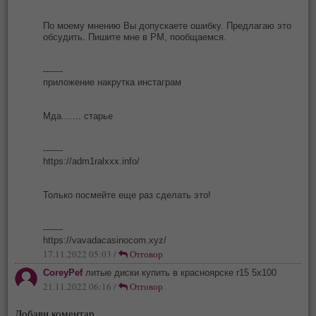
По моему мнению Вы допускаете ошибку. Предлагаю это
обсудить. Пишите мне в PM, пообщаемся.
-------
приложение накрутка инстаграм
Мда....... старье
-------
https://adm1ralxxx.info/
Только посмейте еще раз сделать это!
-------
https://vavadacasinocom.xyz/
17.11.2022 05:03 /
Отговор
CoreyPef
литые диски купить в красноярске r15 5х100
21.11.2022 06:16 /
Отговор
Добави коментар