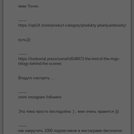
ммм Точно.
-------
https://opt24.store/product-category/produkty-pitaniya/deserty/
куль)))
-------
https://lordserial.press/serial/id548972-the-lord-of-the-rings-
trilogy-behind-the-scenes
Впадло смотреть ...
-------
smm instagram followers
Эта тема просто бесподобна :) , мне очень нравится )))
-------
как накрутить 1000 подписчиков в инстаграме бесплатно