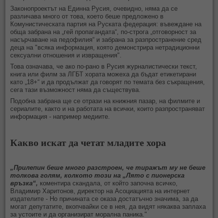
Законопроектът на Единна Русия, очевидно, няма да се
различава много от това, което беше предложено в
Комунистическата партия на Руската федерация: въвеждане на
обща забрана на „гей пропагандата“, по-строга „отговорност за
насърчаване на педофилия“ и забрана за разпространение сред
деца на "всяка информация, която демонстрира нетрадиционни
сексуални отношения и извращения".
Това означава, че ако по-рано в Русия журналистически текст,
книга или филм за ЛГБТ хората можеха да бъдат етикетирани
като „18+“ и да продължат да говорят по темата без съкращения,
сега тази възможност няма да съществува.
Подобна забрана ще се отрази на книжния пазар, на филмите и
сериалите, както и на работата на всички, които разпространяват
информация - например медиите.
Какво искат да четат младите хора
„Прилепин беше много разстроен, че тиражът му не беше
толкова голям, колкото този на „Лято с пионерска
връзка“,
коментира скандала, от който започна всичко,
Владимир Харитонов, директор на Асоциацията на интернет
издателите - Но причината се оказа достатъчно значима, за да
могат депутатите, вкопчвайки се в нея, да видят някаква заплаха
за устоите и да организират морална паника."