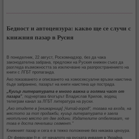
Бедност и автоцензура: какво ще се случи с
книжния пазар в Русия
В понеделник, 22 август, Роскомнадзор, без да чака
законодателна забрана, предложи на Руския книжен съюз да
разгледа възможността за изключване на разпространението на
книги с ЛГБТ пропаганда.
Ако показването и описването на хомосексуални връзки наистина
бъде забранено, пазарът на книги наистина ще пострада.
„Куиър литературата е много важна и голяма част от
пазара"
, подчертава блогърът Владислав Крилов, водещ
телеграм канал за ЛГБТ литература на руски.
„Ако отидете в [книжарница] „Читай-город“, тогава на входа, на
мястото за топ продажби, куиър литературата е заела
неотлъчно място от две години. Издателите отбелязват, че
това е доста печеливш сегмент."
Книжният пазар и сега е в тежко положение без никаква цензура.
„От февруари (т.е. от началото на руската инвазия в Украйна,