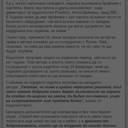
б.р.), когато започнаха санкциите, веднага възникнаха проблеми с
хартията, боите, мастилата и други консумативи“, каза
директорът на издателство Phantom, Алла Щейнман, пред BBC -
В бъдеще може да има проблеми с доставката на важни части за
печатното оборудване, тъй като всички машини са западни.
Колко дълго печатарските машини ще могат да работят без
поддръжка или подмяна, не знаем ."
Освен това, припомня тя, някои западни носители на авторски
права и автори отказват да си сътрудничат с Русия. Това
означава, че няма да има книжни новости, но не само те ще
бъдат загубени.
Издателят получава лиценз за ограничен период, най-често за
пет години. Тези автори и агенти, които отказаха да си
сътрудничат с руски издатели след 24 февруари, няма да
подновят договорите си, което означава, че някои от много
популярните книги просто ще изчезнат от пазара.
Стайнман не подкрепя подобна политика на западните
автори. „
Смятам, че това е крайно неразумно решение, тъй
като именно добрите книги дават възможност на хората
да гледат по-широко на света, да бъдат по-човечни, учат
на съпричастност към чуждата болка“,
казват от
издателството.
Цензурата допълнително ще компресира и без това бедния
пазар.
„Според мен основната опасност не е в самия закон,
който все още никой от нас не е видял, а в
армията от
доброжелатели, които ще се втурнат да пишат доноси