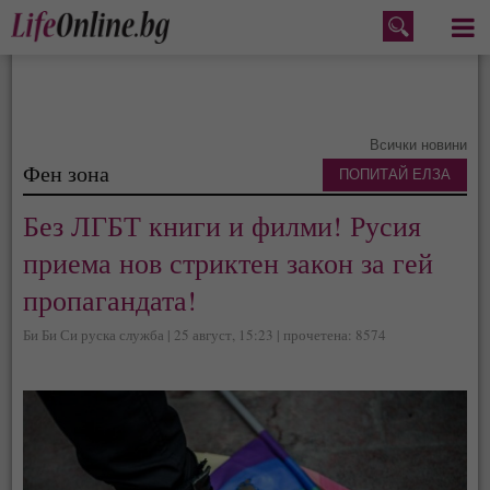
Меню
Всички новини
Фен зона
ПОПИТАЙ ЕЛЗА
Без ЛГБТ книги и филми! Русия
приема нов стриктен закон за гей
пропагандата!
Би Би Си руска служба | 25 август, 15:23 | прочетена: 8574