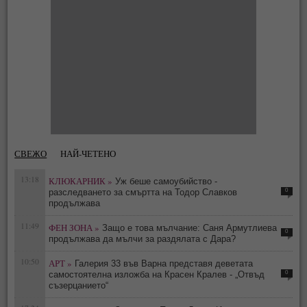
СВЕЖО
НАЙ-ЧЕТЕНО
13:18
КЛЮКАРНИК »
Уж беше самоубийство -
0
разследването за смъртта на Тодор Славков
продължава
11:49
ФЕН ЗОНА »
Защо е това мълчание: Саня Армутлиева
0
продължава да мълчи за раздялата с Дара?
10:50
АРТ »
Галерия 33 във Варна представя деветата
0
самостоятелна изложба на Красен Кралев - „Отвъд
съзерцанието“