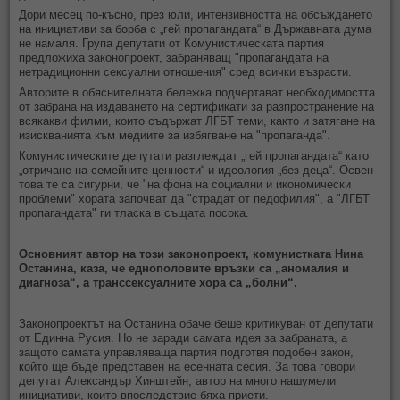
Дори месец по-късно, през юли, интензивността на обсъждането
на инициативи за борба с „гей пропагандата“ в Държавната дума
не намаля. Група депутати от Комунистическата партия
предложиха законопроект, забраняващ "пропагандата на
нетрадиционни сексуални отношения" сред всички възрасти.
Авторите в обяснителната бележка подчертават необходимостта
от забрана на издаването на сертификати за разпространение на
всякакви филми, които съдържат ЛГБТ теми, както и затягане на
изискванията към медиите за избягване на "пропаганда".
Комунистическите депутати разглеждат „гей пропагандата“ като
„отричане на семейните ценности“ и идеология „без деца“. Освен
това те са сигурни, че "на фона на социални и икономически
проблеми" хората започват да "страдат от педофилия", а "ЛГБТ
пропагандата" ги тласка в същата посока.
Основният автор на този законопроект, комунистката Нина
Останина, каза, че еднополовите връзки са „аномалия и
диагноза“, а транссексуалните хора са „болни“.
Законопроектът на Останина обаче беше критикуван от депутати
от Единна Русия. Но не заради самата идея за забраната, а
защото самата управляваща партия подготвя подобен закон,
който ще бъде представен на есенната сесия. За това говори
депутат Александър Хинштейн, автор на много нашумели
инициативи, които впоследствие бяха приети.