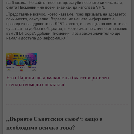
на блокада. Но сайтът все пак ще загуби повечето си читатели,
смята Писменни - не всеки знае как да използва VPN.
„Представяме всичко, което казваме, през призмата на здравето:
психическо, сексуално. Вярваме, че нашата информация е
проводник на здравето на ЛГБТ хората, с помощта на която те се
чувстват по-добре в общество, в което имат негативно отношение
към ЛГБТ хора", добави Писменни. „Този закон значително ще
намали достъпа до информация."
Елза Парини ще домакинства благотворителен 
стендъп комеди спектакъл!
„Върнете Съветския съюз“: защо е
необходимо всичко това?