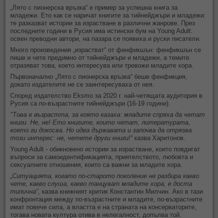
„Лято с пионерска връзка“ е пример за успешна книга за
младежи. Ето как се наричат книгите за тийнейджъри и младежи:
те разказват истории за израстване в различни жанрове. През
последните години в Русия има истински бум на Young Adult:
освен преводни автори, на пазара се появиха и руски писатели.
Много произведения „израстват“ от фенфикшън: фенфикшън се
пише и чете предимно от тийнейджъри и младежи, а темите
отразяват това, което интересува или тревожи младите хора.
Първоначално „Лято с пионерска връзка“ беше фенфикция,
докато издателите не се заинтересуваха от нея.
Според издателство Eksmo за 2020 г. най-четящата аудитория в
Русия са по-възрастните тийнейджъри (16-19 години).
"Това е възрастта, за която казаха: младите спряха да четат
книги. Не, не! Ето книгите, които четат, литературата,
която ги докосва. Но идва държавата и започва да отрязва
този интерес: не, четете други книги!“
казва Харитонов.
Young Adult - обикновено истории за израстване, които повдигат
въпроси за самоидентификацията, приятелството, любовта и
сексуалните отношения, които са важни за младите хора.
„Ситуацията, когато по-старото поколение не разбира какво
чете, какво слуша, какво танцуват младите хора, е доста
типична“
, казва книжният критик Константин Милчин. Ако в тази
конфронтация между по-възрастните и младите, по-възрастните
имат повече сила, а властта е на страната на консерваторите,
тогава новата култура отива в нелегалност, допълва той.