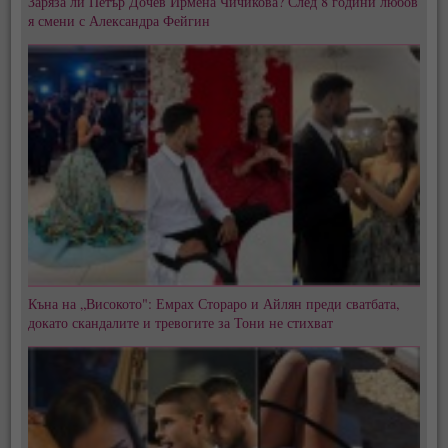
Заряза ли Петър Дочев Ирмена Чичикова? След 8 години любов
я смени с Александра Фейгин
Къна на „Високото": Емрах Стораро и Айлян преди сватбата,
докато скандалите и тревогите за Тони не стихват