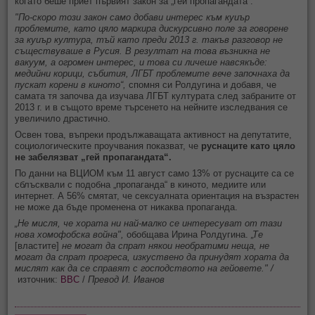
когато беше приет първият закон за „гей пропагандата“.
"По-скоро този закон само добави интерес към куиър
проблемите, като цяло маркира дискурсивно поле за говорене
за куиър култура, тъй като преди 2013 г. такъв разговор не
съществуваше в Русия. В резултат на това възникна не
вакуум, а огромен интерес, и това си личеше навсякъде:
медийни корици, събития, ЛГБТ проблемите вече започнаха да
пускат корени в киното“,
спомня си Ролдугина и добавя, че
самата тя започва да изучава ЛГБТ културата след забраните от
2013 г. и в същото време търсенето на нейните изследвания се
увеличило драстично.
Освен това, въпреки продължаващата активност на депутатите,
социологическите проучвания показват, че
руснаците като цяло
не забелязват „гей пропагандата“.
По данни на ВЦИОМ към 11 август само 13% от руснаците са се
сблъсквали с подобна „пропаганда“ в киното, медиите или
интернет. А 56% смятат, че сексуалната ориентация на възрастен
не може да бъде променена от никаква пропаганда.
„Не мисля, че хората ни най-малко се интересуват от тази
нова хомофобска война",
обобщава Ирина Ролдугина.
„Те
[властите]
не могат да спрат някои необратими неща, не
могат да спрат прогреса, изкуствено да принудят хората да
мислят как да се справят с господството на гейовете." /
източник:
BBC
/
Превод И. Иванов