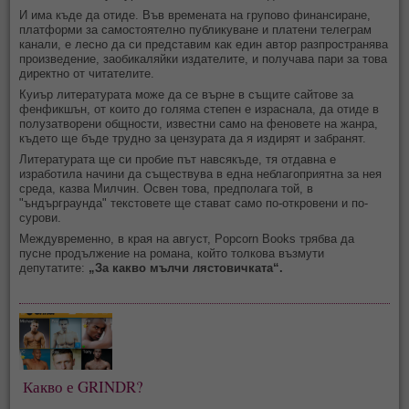
И има къде да отиде. Във времената на групово финансиране,
платформи за самостоятелно публикуване и платени телеграм
канали, е лесно да си представим как един автор разпространява
произведение, заобикаляйки издателите, и получава пари за това
директно от читателите.
Куиър литературата може да се върне в същите сайтове за
фенфикшън, от които до голяма степен е израснала, да отиде в
полузатворени общности, известни само на феновете на жанра,
където ще бъде трудно за цензурата да я издирят и забранят.
Литературата ще си пробие път навсякъде, тя отдавна е
изработила начини да съществува в една неблагоприятна за нея
среда, казва Милчин. Освен това, предполага той, в
"ъндърграунда" текстовете ще стават само по-откровени и по-
сурови.
Междувременно, в края на август, Popcorn Books трябва да
пусне продължение на романа, който толкова възмути
депутатите:
„За какво мълчи лястовичката“.
 Какво е GRINDR? 