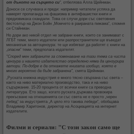
от дъното на сърцето си
“
, отбелязва Алла Щейнман.
Доноси се случваха и преди: например читатели успяха да
намерят пропаганда на фашизма в антифашистки книги и
предизвикаха скандали. Това се случи дори със световния
бестселър на Джон Бойн „Момчето в раираната пижама“, спомня
си Стайнман.
Но дори ако никой отдел не забрани книги, които се занимават с
ЛГБТ теми, много издатели или разпространители ще въведат
механизъм за автоцензура: те ще избягват да работят с книги на
„опасни“ теми, предполага издателят.
"Според мен забраните за споменаване на тази тема са чиста
цензура и нашето издателство определено няма да цензурира
автори. По-добре е да откажете книгата изобщо, която е
много вероятно да бъде забранена",
смята Щейнман.
„Руската книжна индустрия е много тясно свързана със света –
както на ниво материално производство, така и на ниво
съдържание. 15-20 процента от всички книги са преводна
литература. Ето защо, когато руската държава провокира
прекъсване на отношенията си със света не е просто „черен
лебед“ за индустрията „А цяло ято такива лебеди“, обобщава
Владимир Харитонов, директор на Асоциацията на интернет
издателите.
Филми и сериали: "С този закон само ще