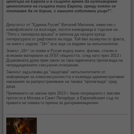
центъра на Европа и в същото време да култивираме
ценностите на същата тази Европа, срещу която се
опитваме да се борим, с нашите собствени ръце?".
Депутатът от "Единна Русия" Виталий Милонов, известен с
хомофобските си възгледи, посети книжарница в търсене на
"Лято с пионерска връзка" и започна да хвърля куиър
литературата от рафтовете на пода. Той бил възмутен от факта,
че книги с надпис "18+" все още са видими за непълнолетни.
Знакът „18+“ се появи в Русия върху книги, филми, статии и
всякакви материали за ЛГБТ общността, след като през 2013 г.
Държавната дума прие закон за така наречената пропаганда на
нетрадиционните сексуални отношения.
Законът задължава да "защитава" непълнолетните от
информация за хомосексуалността и въвежда административни
наказания за разпространяване на такава "пропаганда" сред
деца.
Приемането на закона през 2013 г. беше посрещнато с масови
протести в Москва и Санкт Петербург, а Европейският съд по
правата на човека го призна за дискриминационен.