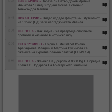
17:24
КЛЮКАРНИК »
Заряза ли Петър Дочев Ирмена
0
Чичикова? След 8 години любов я смени с
Александра Фейгин
16:41
ПИКАНТЕРИИ »
Видео издаде флирта им: Футболист
0
на "Локо" (Пд) заби чалгаджийката Ивайла
15:57
ФЕН ЗОНА »
Как зодия Лъв превръща спортните
0
прогнози и казиното в истинско шоу
12:32
ЕКСКЛУЗИВНО »
Първо в LifeOnline! Вълчо
0
Арабаджиев Младши и Мартина Русимова сe
oжениха на скромна плажна сватба! (СНИМКИ)
11:04
ФЕН ЗОНА »
Феникс На Доброто И 8888.Bg С Поредна
0
Крачка В Подкрепа На Българското Училище