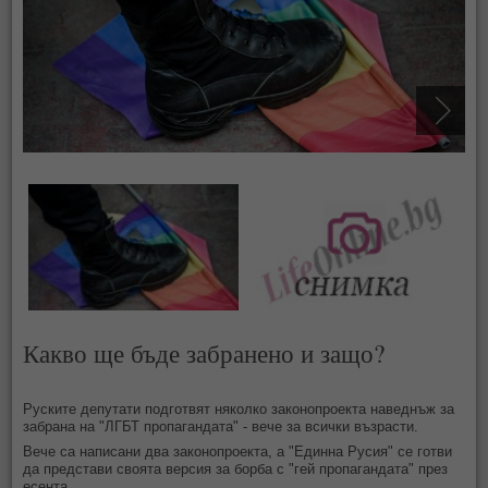
Какво ще бъде забранено и защо?
Руските депутати подготвят няколко законопроекта наведнъж за
забрана на "ЛГБТ пропагандата" - вече за всички възрасти.
Вече са написани два законопроекта, а "Единна Русия" се готви
да представи своята версия за борба с "гей пропагандата" през
есента.