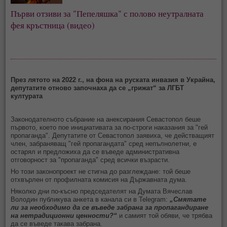
Първи отзиви за "Пепеляшка" с полово неутралната 
фея кръстница (видео)
През лятото на 2022 г., на фона на руската инвазия в Украйна,
депутатите отново започнаха да се „грижат“ за ЛГБТ
културата
Законодателното събрание на анексирания Севастопол беше
първото, което пое инициативата за по-строги наказания за "гей
пропаганда". Депутатите от Севастопол заявиха, че действащият
член, забраняващ "гей пропагандата" сред непълнолетни, е
остарял и предложиха да се въведе административна
отговорност за "пропаганда" сред всички възрасти.
Но този законопроект не стигна до разглеждане: той беше
отхвърлен от профилната комисия на Държавната дума.
Няколко дни по-късно председателят на Думата Вячеслав
Володин публикува анкета в канала си в Telegram:
„Смятате
ли за необходимо да се въведе забрана за пропагандиране
на нетрадиционни ценности?“
и самият той обяви, че трябва
да се въведе такава забрана.