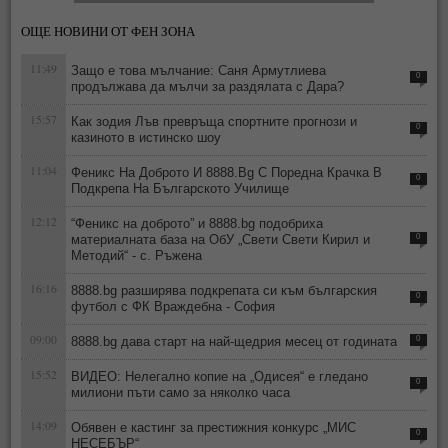
ОЩЕ НОВИНИ ОТ ФЕН ЗОНА
11:49
Защо е това мълчание: Саня Армутлиева
0
продължава да мълчи за раздялата с Дара?
15:57
Как зодия Лъв превръща спортните прогнози и
0
казиното в истинско шоу
11:04
Феникс На Доброто И 8888.Bg С Поредна Крачка В
0
Подкрепа На Българското Училище
12:12
“Феникс на доброто” и 8888.bg подобриха
материалната база на ОбУ „Свети Свети Кирил и
0
Методий“ - с. Ръжена
16:16
8888.bg разширява подкрепата си към българския
0
футбол с ФК Враждебна - София
09:00
8888.bg дава старт на най-щедрия месец от годината
0
15:52
ВИДЕО: Нелегално копие на „Одисея“ е гледано
0
милиони пъти само за няколко часа
14:09
Обявен е кастинг за престижния конкурс „МИС
0
НЕСЕБЪР“