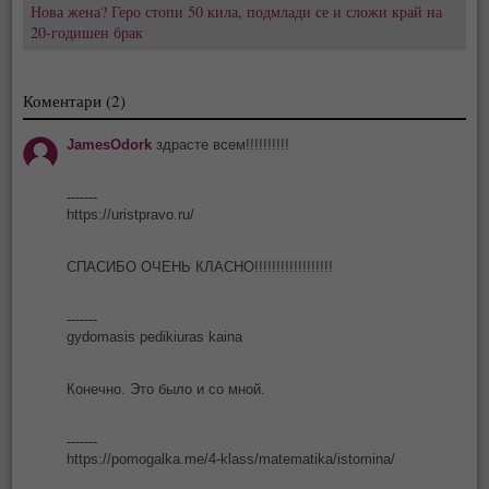
Нова жена? Геро стопи 50 кила, подмлади се и сложи край на
20-годишен брак
Коментари (2)
JamesOdork
здрасте всем!!!!!!!!!!
-------
https://uristpravo.ru/
СПАСИБО ОЧЕНЬ КЛАСНО!!!!!!!!!!!!!!!!!!
-------
gydomasis pedikiuras kaina
Конечно. Это было и со мной.
-------
https://pomogalka.me/4-klass/matematika/istomina/