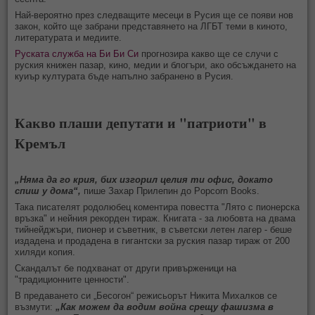
Най-вероятно през следващите месеци в Русия ще се появи нов
закон, който ще забрани представянето на ЛГБТ теми в киното,
литературата и медиите.
Руската служба на Би Би Си
прогнозира какво ще се случи с
руския книжен пазар, кино, медии и блогъри, ако обсъждането на
куиър културата бъде напълно забранено в Русия.
Какво плаши депутати и "патриоти" в
Кремъл
„Няма да го крия, бих изгорил целия ти офис, докато
спиш у дома“,
пише Захар Прилепин до Popcorn Books.
Така писателят родолюбец коментира повестта "Лято с пионерска
връзка" и нейния рекорден тираж. Книгата - за любовта на двама
тийнейджъри, пионер и съветник, в съветски летен лагер - беше
издадена и продадена в гигантски за руския пазар тираж от 200
хиляди копия.
Скандалът бе подхванат от други привърженици на
"традиционните ценности".
В предаването си „Бесогон“ режисьорът Никита Михалков се
възмути:
„Как можем да водим война срещу фашизма в