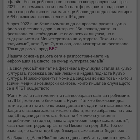
офлайн: Роспотребнадзор се позова на ковид нарушения. През
2021 г. те преминаха към онлайн платформа, която надзорният
орган скоро блокира и зрителите трябваше да гледат филми чрез
VPN връзка маскираща техният IP адрес.
А през 2022 г. не беше възможно да се проведе руският куиър
филмов фестивал дори в интернет. "За провеждането на
фестивала са необходими не само всички лицензи, но и
съдържанието от Министерството на културата. Така и не го
получихме", каза Гуля Султанова, организаторът на фестивала
"Рамо до рамо", пред
BBC
.
„Нашата основна работа сега е разпространението на
информация за киното, за куиър културата онлайн“.
На своя уебсайт екипът на фестивала публикува статии за куиър
културата, провежда онлайн лекции и издава подкаста Куиър
култура. И законопроектът може да забрани всичко това - както и
всички медии и новинарски сайтове, които пишат за случващото
се в ЛГБТ обществото.
"Parni Plus" е най-големият и най-посещаван сайт за проблемите
на ЛГБТ, който не е блокиран в Русия. "Бяхме блокирани два
пъти и двата пъти спечелихме делата в съда и ни възстановиха.
Защото спазваме закона: имаме табела, която забранява на лица
под 18 години да ни четат. Четат ни 4 милиона уникални
потребители на година, нашата аудитория непрекъснато расте",
каза главният редактор Евгений Писменни пред BBC. Той се
опасява, че сайтът ще бъде блокиран, ако законът бъде приет.
Разбира се, „Parni Plus“ ще има ядрена публика дори и в случай