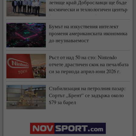
летище край Доброславци ще бъде
космически и технологичен център
(СНИМКИ + ВИДЕО)
Бумът на изкуствения интелект
променя американската икономика
до неузнаваемост
Ръст от над 50 на сто: Nintendo
отчете драстичен скок на печалбата
си за периода април-юни 2026 г.
Стабилизация на петролния пазар:
Сортът „Брент“ се задържа около
$79 за барел