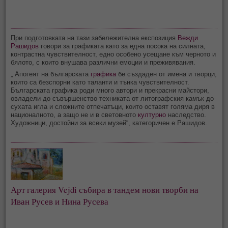
При подготовката на тази забележителна експозиция
Вежди
Рашидов
говори за графиката като за една посока на силната,
контрастна чувствителност, едно особено усещане към черното и
бялото, с които внушава различни емоции и преживявания.
„ Апогеят на българската
графика
бе създаден от имена и творци,
които са безспорни като таланти и тънка чувствителност.
Българската графика роди много автори и прекрасни майстори,
овладели до съвършенство техниката от литографския камък до
сухата игла и сложните отпечатъци, които оставят голяма диря в
националното, а защо не и в световното
културно
наследство.
Художници, достойни за всеки музей“, категоричен е Рашидов.
Арт галерия Vejdi събира в тандем нови творби на
Иван Русев и Нина Русева