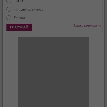
COOLt
Като две капки вода
Ергенът
Покажи резултати