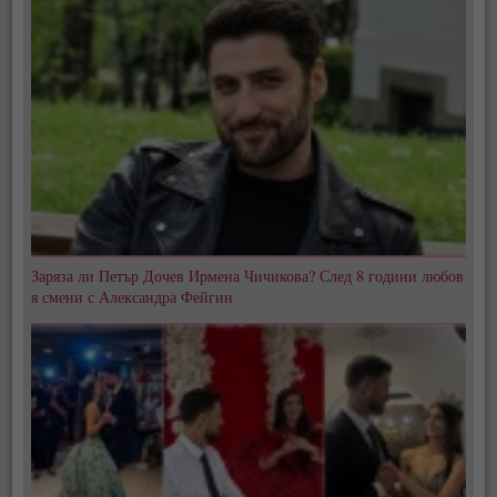
Заряза ли Петър Дочев Ирмена Чичикова? След 8 години любов
я смени с Александра Фейгин