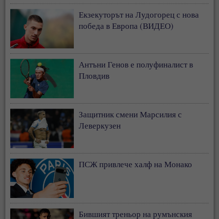
Екзекуторът на Лудогорец с нова
победа в Европа (ВИДЕО)
Антъни Генов е полуфиналист в
Пловдив
Защитник смени Марсилия с
Леверкузен
ПСЖ привлече халф на Монако
Бившият треньор на румънския