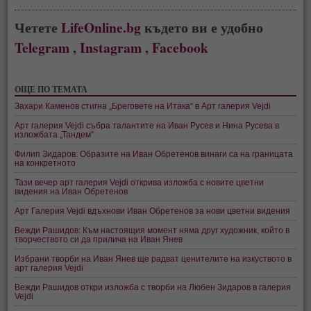
Четете
LifeOnline.bg
където ви е удобно
Telegram
,
Instagram
,
Facebook
ОЩЕ ПО ТЕМАТА
Захари Каменов стигна „Бреговете на Итака“ в Арт галерия Vejdi
Арт галерия Vejdi събра талантите на Иван Русев и Нина Русева в
изложбата „Тандем“
Филип Зидаров: Образите на Иван Обретенов винаги са на границата
на конкретното
Тази вечер арт галерия Vejdi открива изложба с новите цветни
видения на Иван Обретенов
Арт Галерия Vejdi вдъхнови Иван Обретенов за нови цветни видения
Вежди Рашидов: Към настоящия момент няма друг художник, който в
творчеството си да прилича на Иван Янев
Избрани творби на Иван Янев ще радват ценителите на изкуството в
арт галерия Vejdi
Вежди Рашидов откри изложба с творби на Любен Зидаров в галерия
Vejdi