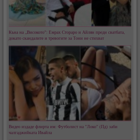
Къна на „Високото": Емрах Стораро и Айлян преди сватбата,
докато скандалите и тревогите за Тони не стихват
Видео издаде флирта им: Футболист на "Локо" (Пд) заби
чалгаджийката Ивайла