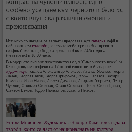
контрастна чувствителност, едно
особено усещане към черното и бялото,
с които внушава различни емоции и
преживявания
Истинско съзвездие от таланти представя Арт
галерия
Vejdi в
най-новата си
изложба
„Големите майстори на българската
графика“, която ще бъде открита на 9 юли 2026 година
(четвъртък) в 18:00 часа.
В модерното вип арт пространство на ул.“Симеоновско шосе“ №
97 к ще видим графики на 17 от най-известните български
художници
. Това са Александър Алексов, Атанас Яранов, Георги
Лечев, Георги Савов, Георги Трифонов, Жорж Папазов, Захари
Каменов, Иван Нинов, Любен Диманов, Людмил Георгиев, Петър
Чуклев, Стоимен Стоилов, Стоян Стоянов – Течи, Стоян Цанев,
Симеон Венов, Тодор Панайотов, Христо Нейков.
Евтим Милошев: Художникът Захари Каменов създава
творби, които са част от националната ни култура