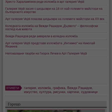
Христо Харалампиев реди изложба в арт галерия Vejdi
Галерия Vejdi засия с шедьоври на 18 от най-големите майстори на
българското изкуство
Арт галерия Vejdi показва шедьоври на големите майстори на ХХ век
Коледната изложба на Вежди Рашидов „Дървото“ – философски
поглед към живота
Вежди Рашидов реди акварели в коледна изложба
Арт галерия Vejdi представя изложбата „Интимно“ на Николай
Янакиев
Непоказвани творби на Георги Лечев в Арт Галерия Vejdi
галерия
,
изложба
,
графика
,
Вежди Рашидов
,
ЕТИКЕТИ
изкуство
,
култура
,
рисунки
,
картини
,
художници
Горещо