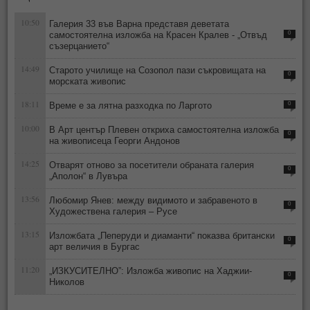
10:50
Галерия 33 във Варна представя деветата
самостоятелна изложба на Красен Кралев - „Отвъд
0
съзерцанието“
14:49
Старото училище на Созопол пази съкровищата на
0
морската живопис
18:11
Време е за лятна разходка по Ларгото
0
10:00
В Арт център Плевен откриха самостоятелна изложба
0
на живописеца Георги Андонов
14:25
Отварят отново за посетители обраната галерия
0
„Аполон“ в Лувъра
13:56
Любомир Янев: между видимото и забравеното в
0
Художествена галерия – Русе
13:15
Изложбата „Пеперуди и диаманти“ показва британски
0
арт величия в Бургас
11:20
„ИЗКУСИТЕЛНО”: Изложба живопис на Хаджии-
0
Николов