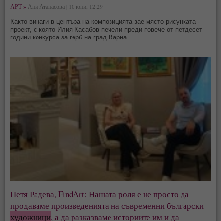
АРТ »
Ани Атанасова | 10 юни, 12:29
Както винаги в центъра на композицията зае място рисунката -
проект, с която Илия Касабов печели преди повече от петдесет
години конкурса за герб на град Варна
Петя Радева, FindArt: Нашата роля е не просто да
продаваме произведенията на съвременни български
художници
, а да разказваме историите им и да