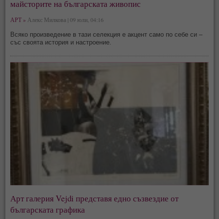
майсторите на българската живопис
АРТ »
Алекс Милкова | 09 юли, 04:16
Всяко произведение в тази селекция е акцент само по себе си –
със своята история и настроение.
Арт галерия Vejdi представя едно съзвездие от
българската графика