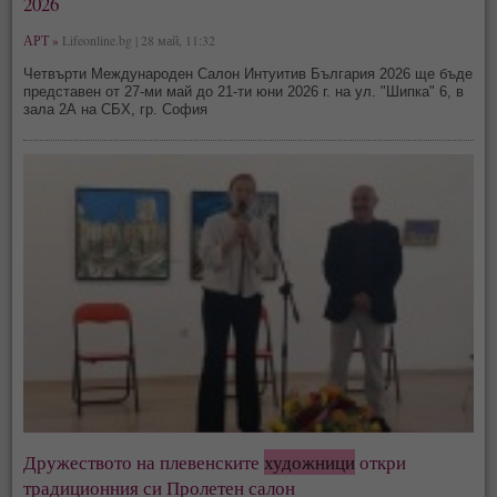
2026
АРТ »
Lifeonline.bg | 28 май, 11:32
Четвърти Международен Салон Интуитив България 2026 ще бъде
представен от 27-ми май до 21-ти юни 2026 г. на ул. "Шипка" 6, в
зала 2А на СБХ, гр. София
Дружеството на плевенските
художници
откри
традиционния си Пролетен салон