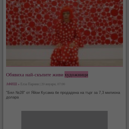
Обявиха най-скъпите живи
художници
АФИШ »
Елза Парини | 20 януари, 07:00
"Бял №28" от Яйои Кусама бе продадена на търг за 7,3 милиона
долара