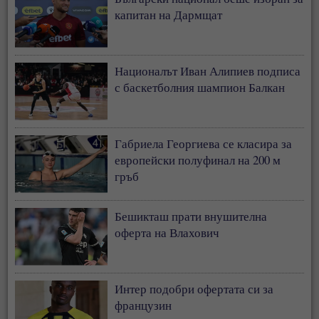
капитан на Дармщат
Националът Иван Алипиев подписа
с баскетболния шампион Балкан
Габриела Георгиева се класира за
европейски полуфинал на 200 м
гръб
Бешикташ прати внушителна
оферта на Влахович
Интер подобри офертата си за
французин