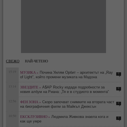
СВЕЖО
НАЙ-ЧЕТЕНО
15:19
МУЗИКА »
Почина Уилям Орбит – архитектът на „Ray
0
of Light“, който промени музиката на Мадона
13:14
ЗВЕЗДИТЕ »
A$AP Rocky издаде подробности за
0
новия албум на Риана: „Тя е в студиото в момента“
12:56
ФЕН ЗОНА »
Скоро започват снимките на втората част
0
на биографичния филм за Майкъл Джексън
10:50
ЕКСКЛУЗИВНО »
Людмила Живкова знаела кога и
0
как ще умре