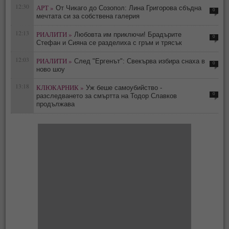
12:30
АРТ »
От Чикаго до Созопол: Лина Григорова сбъдна
0
мечтата си за собствена галерия
12:13
РИАЛИТИ »
Любовта им приключи! Брадърите
0
Стефан и Сияна се разделиха с гръм и трясък
12:03
РИАЛИТИ »
След "Ергенът": Свекърва избира снаха в
0
ново шоу
13:18
КЛЮКАРНИК »
Уж беше самоубийство -
0
разследването за смъртта на Тодор Славков
продължава