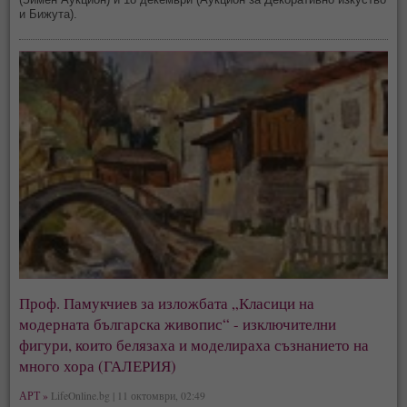
и Бижута).
Проф. Памукчиев за изложбата „Класици на
модерната българска живопис“ - изключителни
фигури, които белязаха и моделираха съзнанието на
много хора (ГАЛЕРИЯ)
АРТ »
LifeOnline.bg | 11 октомври, 02:49