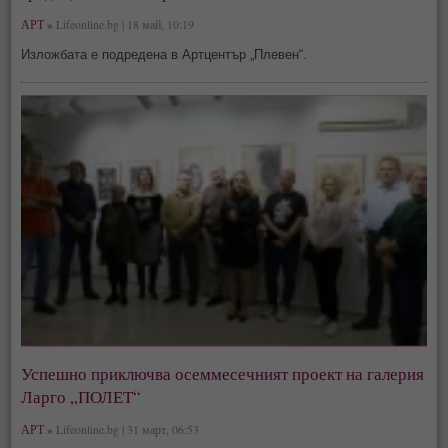
АРТ »
Lifeonline.bg | 18 май, 10:19
Изложбата е подредена в Артцентър „Плевен“.
Успешно приключва осеммесечният проект на галерия
Ларго „ПОЛЕТ“
АРТ »
Lifeonline.bg | 31 март, 06:53