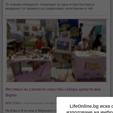
Те знаково определят тенденции за една втора българска
модерност от времето на социализма, категоричен е той
Фестивал на уличното изкуство събира артисти във
Варна
ФЕН ЗОНА »
Ани Атанасова | 09 юни, 08:28
LifeOnline.bg иска
На 8-ми и 9-ти юни в Морската столица се провежда Talyana
използване на инфо