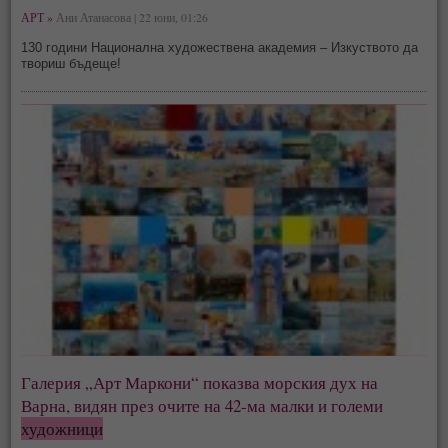
АРТ »
Ани Атанасова | 22 юни, 01:26
130 години Национална художествена академия – Изкуството да
твориш бъдеще!
Галерия „Арт Маркони“ показва морския дух на
Варна, видян през очите на 42-ма малки и големи
художници