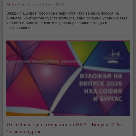
АРТ »
Алекс Милкова | 03 юли, 02:11
Вежди Рашидов говори за графиката като за една посока на
силната, контрастна чувствителност, едно особено усещане към
черното и бялото, с които внушава различни емоции и
преживявания
Изложби на дипломираните от НХА – Випуск 2026 в
София и Бургас