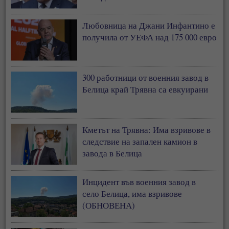
Любовница на Джани Инфантино е
получила от УЕФА над 175 000 евро
300 работници от военния завод в
Белица край Трявна са евкуирани
Кметът на Трявна: Има взривове в
следствие на запален камион в
завода в Белица
Инцидент във военния завод в
село Белица, има взривове
(ОБНОВЕНА)