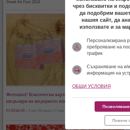
Street Art Fest 2019
чрез бисквитки и под
да подобрим вашет
нашия сайт, да ан
използвате и за ма
Персонализирана р
преброяване на по
трафик
Съхраняване на и/и
информация на уст
ОБЩИ УСЛОВИЯ
Фотошоп! Класически картини превърнати в
шедьоври на модерното изкуство (галерия)
Позволяване
РАЗЦЪКАЙ »
Алекс Милкова | 27 юни, 09:49
Повече 