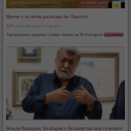
Време е за лятна разходка по Ларгото
АРТ »
Алекс Милкова | 30 юли, 06:11
Тазгодишното издание събира творби на 30 български
художници
Вежди Рашидов: България е безпаметна към големите