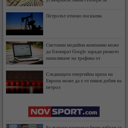
чипове
Петролът отново поскъпва
Световни медийни компании може
да блокират Google заради рязкото
намаляване на трафика от
търсачката и навлизането на ИИ
Следващата енергийна криза на
Европа може да е от пиков добив на
петрол
Български национал беше избран за