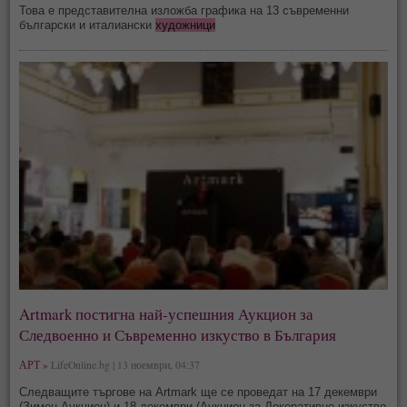
Това е представителна изложба графика на 13 съвременни
български и италиански
художници
Artmark постигна най-успешния Аукцион за
Следвоенно и Съвременно изкуство в България
АРТ »
LifeOnline.bg | 13 ноември, 04:37
Следващите търгове на Artmark ще се проведат на 17 декември
(Зимен Аукцион) и 18 декември (Аукцион за Декоративно изкуство