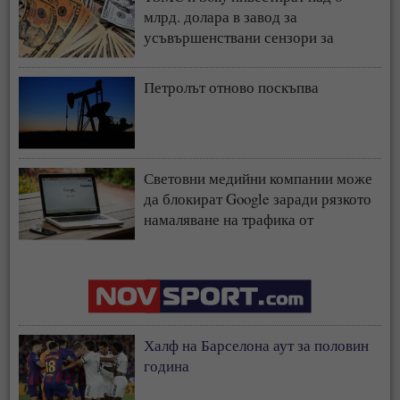
млрд. долара в завод за
усъвършенствани сензори за
чипове
Петролът отново поскъпва
Световни медийни компании може
да блокират Google заради рязкото
намаляване на трафика от
търсачката и навлизането на ИИ
Халф на Барселона аут за половин
година