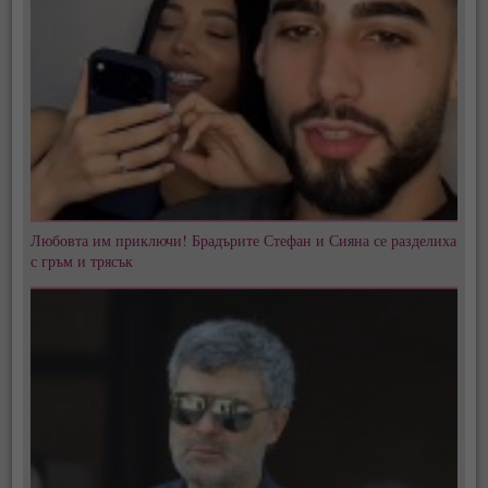
Любовта им приключи! Брадърите Стефан и Сияна се разделиха
с гръм и трясък