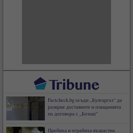
Factcheck.bg осъди „Булгаргаз“ да
разкрие доставките и плащанията
по договора с „Боташ“
Пребиха и ограбиха възрастна