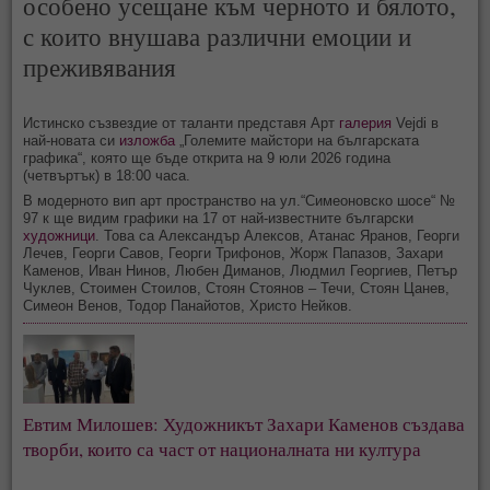
особено усещане към черното и бялото,
с които внушава различни емоции и
преживявания
Истинско съзвездие от таланти представя Арт
галерия
Vejdi в
най-новата си
изложба
„Големите майстори на българската
графика“, която ще бъде открита на 9 юли 2026 година
(четвъртък) в 18:00 часа.
В модерното вип арт пространство на ул.“Симеоновско шосе“ №
97 к ще видим графики на 17 от най-известните български
художници
. Това са Александър Алексов, Атанас Яранов, Георги
Лечев, Георги Савов, Георги Трифонов, Жорж Папазов, Захари
Каменов, Иван Нинов, Любен Диманов, Людмил Георгиев, Петър
Чуклев, Стоимен Стоилов, Стоян Стоянов – Течи, Стоян Цанев,
Симеон Венов, Тодор Панайотов, Христо Нейков.
Евтим Милошев: Художникът Захари Каменов създава
творби, които са част от националната ни култура