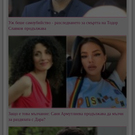
Уж беше самоубийство - разследването за смъртта на Тодор
Славков продължава
Защо е това мълчание: Саня Армутлиева продължава да мълчи
за раздялата с Дара?