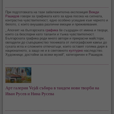
При подготовката на тази забележителна експозиция
Вежди
Рашидов
говори за графиката като за една посока на силната,
контрастна чувствителност, едно особено усещане към черното и
бялото, с които внушава различни емоции и преживявания.
„ Апогеят на българската
графика
бе създаден от имена и творци,
които са безспорни като таланти и тънка чувствителност.
Българската графика роди много автори и прекрасни майстори,
овладели до съвършенство техниката от литографския камък до
сухата игла и сложните отпечатъци, които оставят голяма диря в
националното, а защо не и в световното
културно
наследство.
Художници, достойни за всеки музей“, категоричен е Рашидов.
Арт галерия Vejdi събира в тандем нови творби на
Иван Русев и Нина Русева