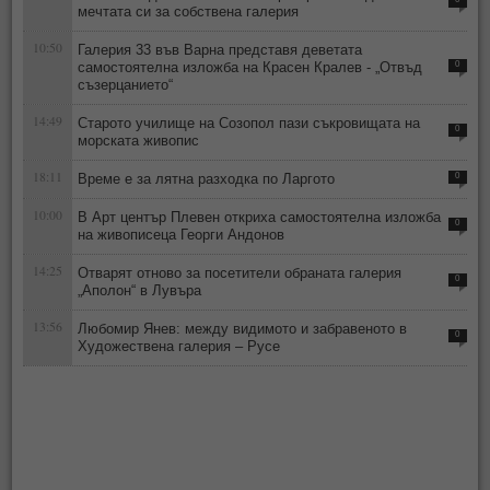
мечтата си за собствена галерия
10:50
Галерия 33 във Варна представя деветата
самостоятелна изложба на Красен Кралев - „Отвъд
0
съзерцанието“
14:49
Старото училище на Созопол пази съкровищата на
0
морската живопис
18:11
Време е за лятна разходка по Ларгото
0
10:00
В Арт център Плевен откриха самостоятелна изложба
0
на живописеца Георги Андонов
14:25
Отварят отново за посетители обраната галерия
0
„Аполон“ в Лувъра
13:56
Любомир Янев: между видимото и забравеното в
0
Художествена галерия – Русе