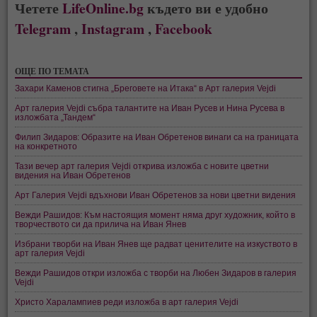
Четете
LifeOnline.bg
където ви е удобно
Telegram
,
Instagram
,
Facebook
ОЩЕ ПО ТЕМАТА
Захари Каменов стигна „Бреговете на Итака“ в Арт галерия Vejdi
Арт галерия Vejdi събра талантите на Иван Русев и Нина Русева в
изложбата „Тандем“
Филип Зидаров: Образите на Иван Обретенов винаги са на границата
на конкретното
Тази вечер арт галерия Vejdi открива изложба с новите цветни
видения на Иван Обретенов
Арт Галерия Vejdi вдъхнови Иван Обретенов за нови цветни видения
Вежди Рашидов: Към настоящия момент няма друг художник, който в
творчеството си да прилича на Иван Янев
Избрани творби на Иван Янев ще радват ценителите на изкуството в
арт галерия Vejdi
Вежди Рашидов откри изложба с творби на Любен Зидаров в галерия
Vejdi
Христо Харалампиев реди изложба в арт галерия Vejdi