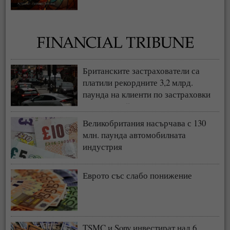
Британските застрахователи са
платили рекордните 3,2 млрд.
паунда на клиенти по застраховки
„Автокаско“ и „Гражданска
отговорност“
Великобритания насърчава с 130
млн. паунда автомобилната
индустрия
Еврото със слабо понижение
TSMC и Sony инвестират над 6