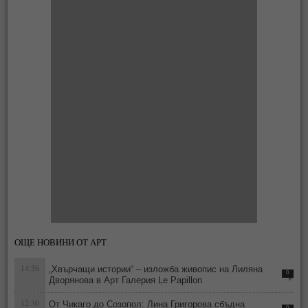
ОЩЕ НОВИНИ ОТ АРТ
14:36
„Хвърчащи истории“ – изложба живопис на Лиляна
0
Дворянова в Арт Галерия Le Papillon
12:30
От Чикаго до Созопол: Лина Григорова сбъдна
0