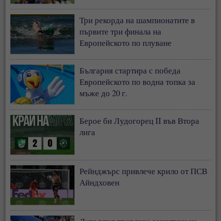
Три рекорда на шампионатите в
първите три финала на
Европейското по плуване
България стартира с победа
Европейското по водна топка за
мъже до 20 г.
Берое би Лудогорец II във Втора
лига
Рейнджърс привлече крило от ПСВ
Айндховен