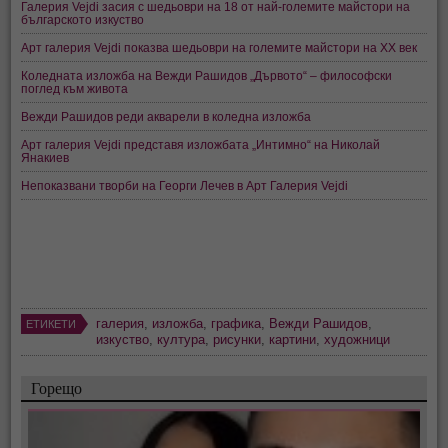
Галерия Vejdi засия с шедьоври на 18 от най-големите майстори на
българското изкуство
Арт галерия Vejdi показва шедьоври на големите майстори на ХХ век
Коледната изложба на Вежди Рашидов „Дървото“ – философски
поглед към живота
Вежди Рашидов реди акварели в коледна изложба
Арт галерия Vejdi представя изложбата „Интимно“ на Николай
Янакиев
Непоказвани творби на Георги Лечев в Арт Галерия Vejdi
галерия
,
изложба
,
графика
,
Вежди Рашидов
,
ЕТИКЕТИ
изкуство
,
култура
,
рисунки
,
картини
,
художници
Горещо