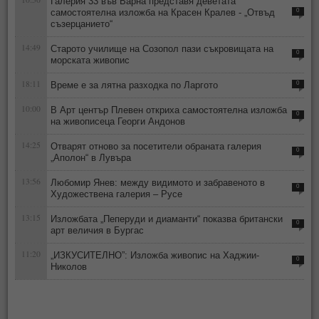
Галерия 33 във Варна представя деветата
самостоятелна изложба на Красен Кралев - „Отвъд
0
съзерцанието“
14:49
Старото училище на Созопол пази съкровищата на
0
морската живопис
18:11
Време е за лятна разходка по Ларгото
0
10:00
В Арт център Плевен откриха самостоятелна изложба
0
на живописеца Георги Андонов
14:25
Отварят отново за посетители обраната галерия
0
„Аполон“ в Лувъра
13:56
Любомир Янев: между видимото и забравеното в
0
Художествена галерия – Русе
13:15
Изложбата „Пеперуди и диаманти“ показва британски
0
арт величия в Бургас
11:20
„ИЗКУСИТЕЛНО”: Изложба живопис на Хаджии-
0
Николов