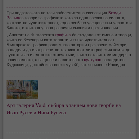
При подготовката на тази забележителна експозиция
Вежди
Рашидов
говори за графиката като за една посока на силната,
контрастна чувствителност, едно особено усещане към черното и
бялото, с които внушава различни емоции и преживявания.
„ Апогеят на българската
графика
бе създаден от имена и творци,
които са безспорни като таланти и тънка чувствителност.
Българската графика роди много автори и прекрасни майстори,
овладели до съвършенство техниката от литографския камък до
сухата игла и сложните отпечатъци, които оставят голяма диря в
националното, а защо не и в световното
културно
наследство.
Художници, достойни за всеки музей“, категоричен е Рашидов.
Арт галерия Vejdi събира в тандем нови творби на
Иван Русев и Нина Русева