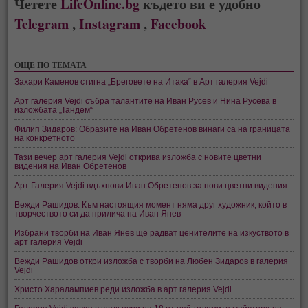
Четете
LifeOnline.bg
където ви е удобно
Telegram
,
Instagram
,
Facebook
ОЩЕ ПО ТЕМАТА
Захари Каменов стигна „Бреговете на Итака“ в Арт галерия Vejdi
Арт галерия Vejdi събра талантите на Иван Русев и Нина Русева в
изложбата „Тандем“
Филип Зидаров: Образите на Иван Обретенов винаги са на границата
на конкретното
Тази вечер арт галерия Vejdi открива изложба с новите цветни
видения на Иван Обретенов
Арт Галерия Vejdi вдъхнови Иван Обретенов за нови цветни видения
Вежди Рашидов: Към настоящия момент няма друг художник, който в
творчеството си да прилича на Иван Янев
Избрани творби на Иван Янев ще радват ценителите на изкуството в
арт галерия Vejdi
Вежди Рашидов откри изложба с творби на Любен Зидаров в галерия
Vejdi
Христо Харалампиев реди изложба в арт галерия Vejdi