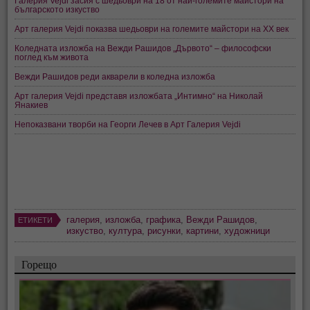
Галерия Vejdi засия с шедьоври на 18 от най-големите майстори на
българското изкуство
Арт галерия Vejdi показва шедьоври на големите майстори на ХХ век
Коледната изложба на Вежди Рашидов „Дървото“ – философски
поглед към живота
Вежди Рашидов реди акварели в коледна изложба
Арт галерия Vejdi представя изложбата „Интимно“ на Николай
Янакиев
Непоказвани творби на Георги Лечев в Арт Галерия Vejdi
галерия
,
изложба
,
графика
,
Вежди Рашидов
,
ЕТИКЕТИ
изкуство
,
култура
,
рисунки
,
картини
,
художници
Горещо