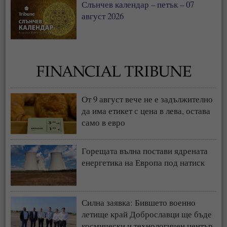
Слънчев календар – петък – 07
август 2026
От 9 август вече не е задължително
да има етикет с цена в лева, остава
само в евро
Горещата вълна постави ядрената
енергетика на Европа под натиск
Силна заявка: Бившето военно
летище край Доброславци ще бъде
космически и технологичен център