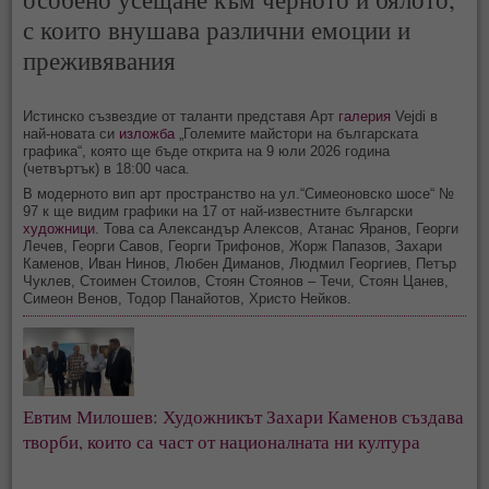
с които внушава различни емоции и
преживявания
Истинско съзвездие от таланти представя Арт
галерия
Vejdi в
най-новата си
изложба
„Големите майстори на българската
графика“, която ще бъде открита на 9 юли 2026 година
(четвъртък) в 18:00 часа.
В модерното вип арт пространство на ул.“Симеоновско шосе“ №
97 к ще видим графики на 17 от най-известните български
художници
. Това са Александър Алексов, Атанас Яранов, Георги
Лечев, Георги Савов, Георги Трифонов, Жорж Папазов, Захари
Каменов, Иван Нинов, Любен Диманов, Людмил Георгиев, Петър
Чуклев, Стоимен Стоилов, Стоян Стоянов – Течи, Стоян Цанев,
Симеон Венов, Тодор Панайотов, Христо Нейков.
Евтим Милошев: Художникът Захари Каменов създава
творби, които са част от националната ни култура