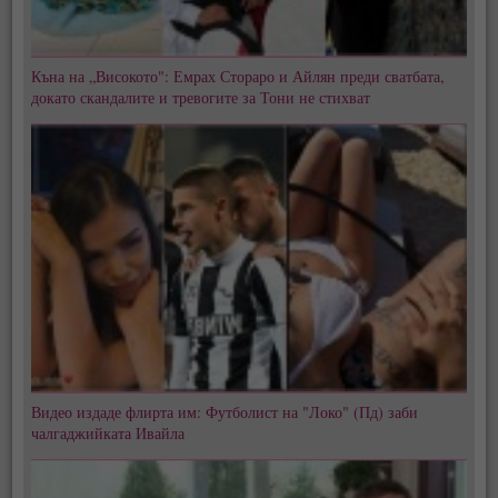
Къна на „Високото": Емрах Стораро и Айлян преди сватбата,
докато скандалите и тревогите за Тони не стихват
Видео издаде флирта им: Футболист на "Локо" (Пд) заби
чалгаджийката Ивайла