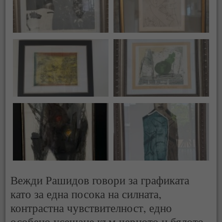
Вежди Рашидов говори за графиката
като за една посока на силната,
контрастна чувствителност, едно
особено усещане към черното и бялото,