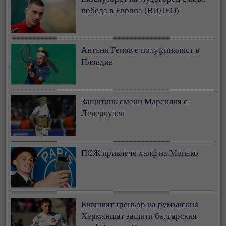
победа в Европа (ВИДЕО)
Антъни Генов е полуфиналист в
Пловдив
Защитник смени Марсилия с
Леверкузен
ПСЖ привлече халф на Монако
Бившият треньор на румънския
Херманщат защити българския