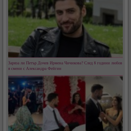
Заряза ли Петър Дочев Ирмена Чичикова? След 8 години любов
я смени с Александра Фейгин