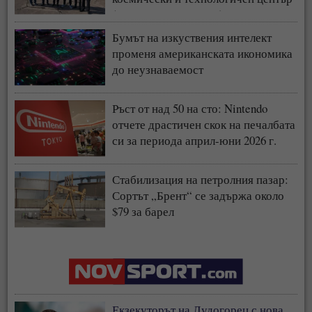
(СНИМКИ + ВИДЕО)
Бумът на изкуствения интелект
променя американската икономика
до неузнаваемост
Ръст от над 50 на сто: Nintendo
отчете драстичен скок на печалбата
си за периода април-юни 2026 г.
Стабилизация на петролния пазар:
Сортът „Брент“ се задържа около
$79 за барел
Екзекуторът на Лудогорец с нова