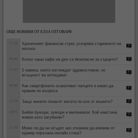
ОЩЕ НОВИНИ ОТ ЕЛЗА ОТГОВАРЯ
11:28
Хроничният финансов стрес ускорява стареенето на
0
мозъка
09:09
Колко чаши кафе на ден са безопасни за сърцето?
0
13:47
5 навика, които изглеждат здравословни, но
0
всъщност ви изтощават
09:00
Как смартфоните осакатяват палците и какво да
0
правим по въпроса
15:29
Защо жените понасят жегата по-зле от мъжете?
0
10:52
Бейби бумъри, зумъри и милениали: Кой наистина
0
живее като загубеняк?
11:50
Може ли да ни осъдят ако откажем да вземем от
0
куриер поръчана онлайн стока?