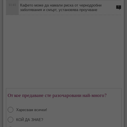
11:41
Кафето може да намали риска от чернодробни
0
заболявания и смърт, установява проучване
От кое предаване сте разочаровани най-много?
Харесвам всички!
КОЙ ДА ЗНАЕ?