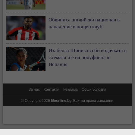
Обвиниха английски национал в
нападение в нощен клуб
Изабелла Шиникова би водачката в
схемата и е на полуфинал в
Испания
За нас
Контакти
Реклама
Общи условия
© Copyright 2026
lifeonline.bg
. Всички права запазени.