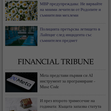
МВР предупреждава: Не вярвайте
на мними лечители от Родопите и
съмнителни мехлеми
Полицията претърсва летището в
Лайпциг след инцидента със
съмнителен предмет
Meta представи първия си AI
инструмент за програмиране -
Muse Code
И през второто тримесечие на
годината: Къщата запазва статута