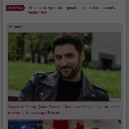
облекло
,
мода
,
стил
,
дрехи
,
лято
,
работа
,
свадба
,
ЕТИКЕТИ
лайфстайл
Горещо
Заряза ли Петър Дочев Ирмена Чичикова? След 8 години любов
я смени с Александра Фейгин