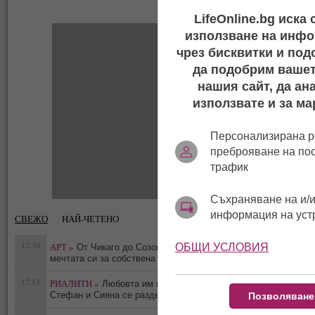
LifeOnline.bg иска
използване на инфо
чрез бисквитки и под
да подобрим вашет
нашия сайт, да ан
използвате и за ма
Персонализирана р
преброяване на по
трафик
Съхраняване на и/и
информация на уст
СВЕЖО
НАЙ-ЧЕТЕНО
12:30
АРТ »
ОБЩИ УСЛОВИЯ
От Чикаго до Созопол: Лина Григорова сбъдна
0
мечтата си за собствена галерия
12:13
РИАЛИТИ »
Любовта им приключи! Брадърите
0
Стефан и Сияна се разделиха с гръм и трясък
Позволяване