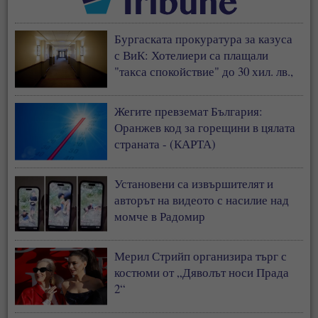
Бургаската прокуратура за казуса
с ВиК: Хотелиери са плащали
"такса спокойствие" до 30 хил. лв.,
за да не им спират водата
Жегите превземат България:
Оранжев код за горещини в цялата
страната - (КАРТА)
Установени са извършителят и
авторът на видеото с насилие над
момче в Радомир
Мерил Стрийп организира търг с
костюми от „Дяволът носи Прада
2“