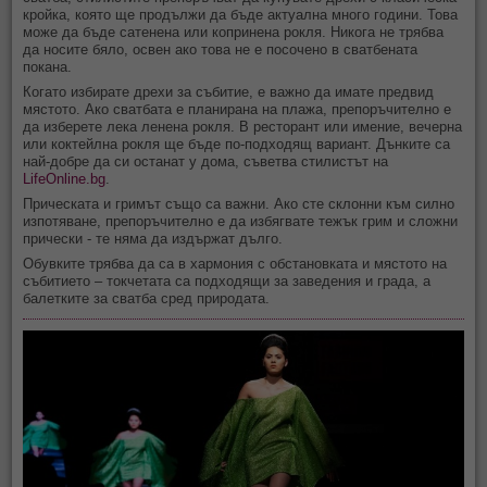
кройка, която ще продължи да бъде актуална много години. Това
може да бъде сатенена или копринена рокля. Никога не трябва
да носите бяло, освен ако това не е посочено в сватбената
покана.
Когато избирате дрехи за събитие, е важно да имате предвид
мястото. Ако сватбата е планирана на плажа, препоръчително е
да изберете лека ленена рокля. В ресторант или имение, вечерна
или коктейлна рокля ще бъде по-подходящ вариант. Дънките са
най-добре да си останат у дома, съветва стилистът на
LifeOnline.bg
.
Прическата и гримът също са важни. Ако сте склонни към силно
изпотяване, препоръчително е да избягвате тежък грим и сложни
прически - те няма да издържат дълго.
Обувките трябва да са в хармония с обстановката и мястото на
събитието – токчетата са подходящи за заведения и града, а
балетките за сватба сред природата.