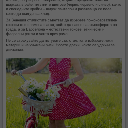
шарката в райе, плътните цветове (черно, червено и синьо), както
и свободните кройки – широк панталон и развяваща се пола,
която да осигурява хлад.
За Венеция стилистите съветват да изберете по-консервативен
костюм със сламена шапка, който да пасне на атмосферата на
града, а за Барселона – естествени тонове, етнически и
флорални рокли и чанта през рамо.
Не се страхувайте да пътувате със стил, като избирате леки
материи и набръчкани ризи. Носете дрехи, които са удобни за
движение.