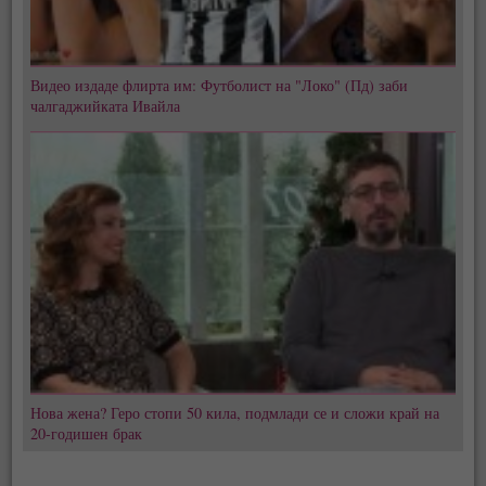
Видео издаде флирта им: Футболист на "Локо" (Пд) заби
чалгаджийката Ивайла
Нова жена? Геро стопи 50 кила, подмлади се и сложи край на
20-годишен брак