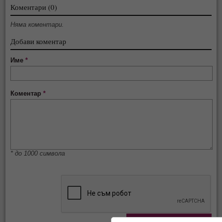
Коментари (0)
Няма коментари.
Добави коментар
Име
*
Коментар
*
* до 1000 символа