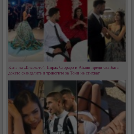
Къна на „Високото": Емрах Стораро и Айлян преди сватбата,
докато скандалите и тревогите за Тони не стихват