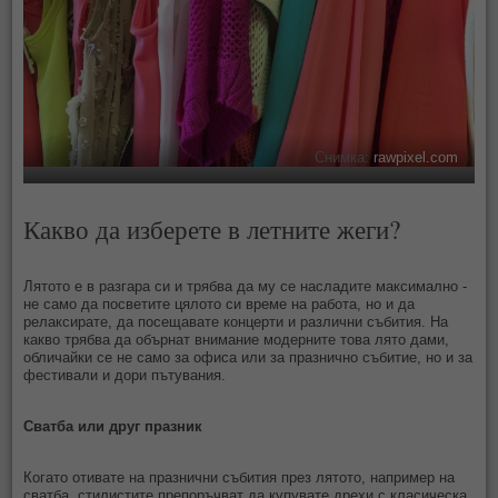
Снимка:
rawpixel.com
Какво да изберете в летните жеги?
Лятото е в разгара си и трябва да му се насладите максимално -
не само да посветите цялото си време на работа, но и да
релаксирате, да посещавате концерти и различни събития. На
какво трябва да обърнат внимание модерните това лято дами,
обличайки се не само за офиса или за празнично събитие, но и за
фестивали и дори пътувания.
Сватба или друг празник
Когато отивате на празнични събития през лятото, например на
сватба, стилистите препоръчват да купувате дрехи с класическа