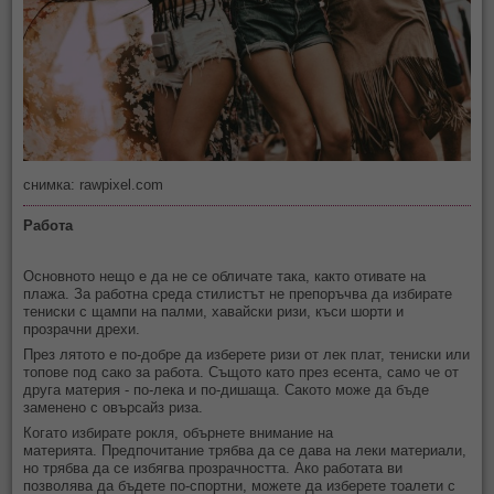
снимка: rawpixel.com
Работа
Основното нещо е да не се обличате така, както отивате на
плажа. За работна среда стилистът не препоръчва да избирате
тениски с щампи на палми, хавайски ризи, къси шорти и
прозрачни дрехи.
През лятото е по-добре да изберете ризи от лек плат, тениски или
топове под сако за работа. Същото като през есента, само че от
друга материя - по-лека и по-дишаща. Сакото може да бъде
заменено с овърсайз риза.
Когато избирате рокля, обърнете внимание на
материята. Предпочитание трябва да се дава на леки материали,
но трябва да се избягва прозрачността. Ако работата ви
позволява да бъдете по-спортни, можете да изберете тоалети с