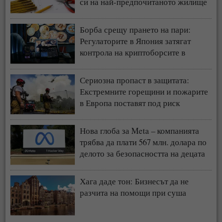
си на най-предпочитаното жилище
у нас
Борба срещу прането на пари:
Регулаторите в Япония затягат
контрола на криптоборсите в
страната
Сериозна пропаст в защитата:
Екстремните горещини и пожарите
в Европа поставят под риск
застрахователния модел
Нова глоба за Meta – компанията
трябва да плати 567 млн. долара по
делото за безопасността на децата
Хага даде тон: Бизнесът да не
разчита на помощи при суша