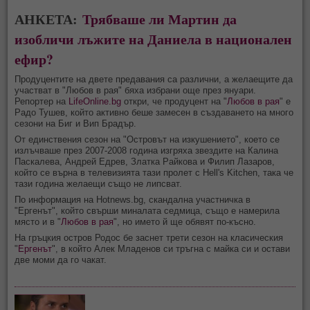
АНКЕТА:
Трябваше ли Мартин да
изобличи лъжите на Даниела в национален
ефир?
Продуцентите на двете предавания са различни, а желаещите да
участват в "Любов в рая" бяха избрани още през януари.
Репортер на
LifeOnline.bg
откри, че продуцент на "
Любов в рая
" е
Радо Тушев, който активно беше замесен в създаването на много
сезони на Биг и Вип Брадър.
От единствения сезон на "Островът на изкушението", което се
излъчваше през 2007-2008 година изгряха звездите на Калина
Паскалева, Андрей Едрев, Златка Райкова и Филип Лазаров,
който се върна в телевизията тази пролет с Hell's Kitchen, така че
тази година желаещи също не липсват.
По информация на Hotnews.bg, скандална участничка в
"Ергенът", който свърши миналата седмица, също е намерила
място и в "
Любов в рая
", но името й ще обявят по-късно.
На гръцкия остров Родос бе заснет трети сезон на класическия
"
Ергенът
", в който Алек Младенов си тръгна с майка си и остави
две моми да го чакат.