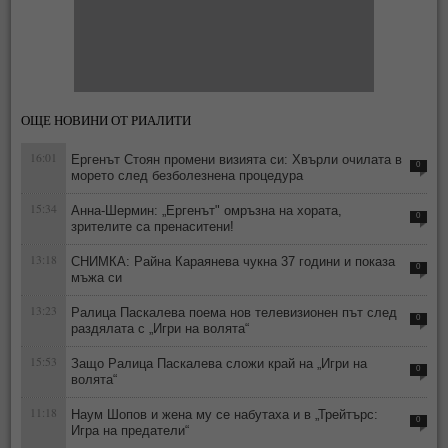
ОЩЕ НОВИНИ ОТ РИАЛИТИ
16:01
Ергенът Стоян промени визията си: Хвърли очилата в
0
морето след безболезнена процедура
15:34
Анна-Шермин: „Ергенът" омръзна на хората,
0
зрителите са пренаситени!
13:18
СНИМКА: Райна Караянева чукна 37 години и показа
0
мъжа си
13:23
Ралица Паскалева поема нов телевизионен път след
0
раздялата с „Игри на волята“
15:53
Защо Ралица Паскалева сложи край на „Игри на
0
волята“
11:18
Наум Шопов и жена му се набутаха и в „Трейтърс:
0
Игра на предатели“