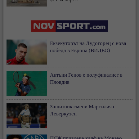
Екзекуторът на Лудогорец с нова
победа в Европа (ВИДЕО)
Антъни Генов е полуфиналист в
Пловдив
Защитник смени Марсилия с
Леверкузен
ПСЖ привлече халф на Монако