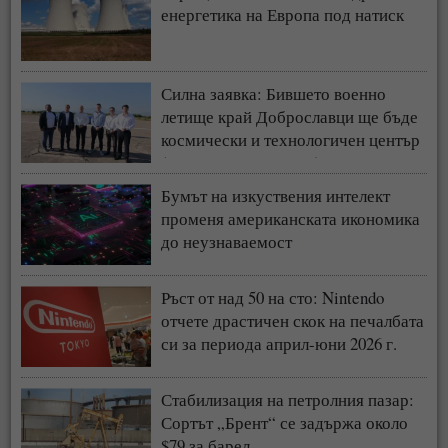
енергетика на Европа под натиск
Силна заявка: Бившето военно
летище край Доброславци ще бъде
космически и технологичен център
(СНИМКИ + ВИДЕО)
Бумът на изкуствения интелект
променя американската икономика
до неузнаваемост
Ръст от над 50 на сто: Nintendo
отчете драстичен скок на печалбата
си за периода април-юни 2026 г.
Стабилизация на петролния пазар:
Сортът „Брент“ се задържа около
$79 за барел