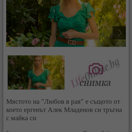
Мястото на "Любов в рая" е същото от
което ергенът Алек Младенов си тръгна
с майка си