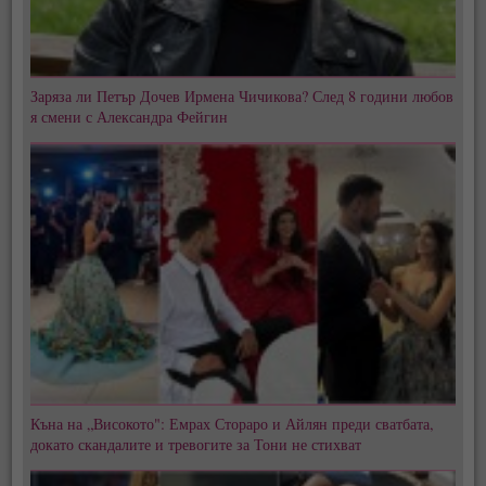
Заряза ли Петър Дочев Ирмена Чичикова? След 8 години любов
я смени с Александра Фейгин
Къна на „Високото": Емрах Стораро и Айлян преди сватбата,
докато скандалите и тревогите за Тони не стихват