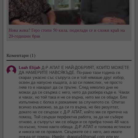
Нова жена? Геро стопи 50 кила, подмлади се и сложи край на
20-годишен брак
Коментари (1)
Leah Elijah
Д-Р АПАТ Е НАЙ-ДОБРИЯТ, КОИТО МОЖЕТЕ
ДА НАМЕРИТЕ НАВСЯКЪДЕ. По-рано тази година се
скарах ужасно със съпруга си и той нямаше друг избор,
освен да напусне къщата, а аз си помислих, че просто
гняв го е накарал да си тръгне. След няколко дни не
можах да се свържа с него, нито да разбера къде е. Чаках
и чаках, но той така и не се върна, нито ми се обади. Бях
изпълнена с болка и разкаяние за случилото се. Опитах
всичко възможно, за да си го върна, но без резултат,
докато не се свързах с Д-Р АПАТ, който ми се притече на
помощ. Той свърши перфектна работа, за да ни събере
отново, а съпругът ми се обади и се прибра точно 48 часа
по-късно, точно както обеща. Д-Р АПАТ е толкова истински
и никога не се проваля. Свържете се с него, ако имате
нужда от помощ. Имейл:
drapata4@gmail.com
или му