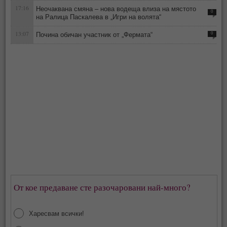
17:16
Неочаквана смяна – нова водеща влиза на мястото
0
на Ралица Паскалева в „Игри на волята“
13:07
Почина обичан участник от „Фермата“
0
От кое предаване сте разочаровани най-много?
Харесвам всички!