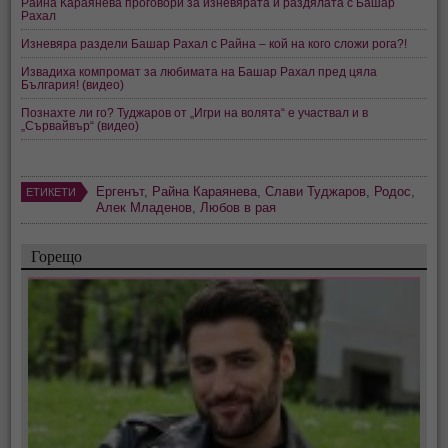
Райна Караянева проговори за изневярата и раздялата с Башар
Рахал
Изневяра раздели Башар Рахал с Райна – кой на кого сложи рога?!
Извадиха компромат за любимата на Башар Рахал пред цяла
България! (видео)
Познахте ли го? Туджаров от „Игри на волята“ е участвал и в
„Сървайвър“ (видео)
Ергенът
,
Райна Караянева
,
Слави Туджаров
,
Родос
,
ЕТИКЕТИ
Алек Младенов
,
Любов в рая
Горещо