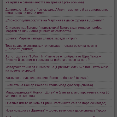
Разкрита е самоличността на третия Ерген (снимка)
Даниела от „Ергенът“ се казвала Айгюл – сметките й са запорирани,
няма нищо на нейно име!
„Спонсор“ купил роклите на Мартина за да се фръцка в „Ергенът“
Снимките на „Ергенът“ приключиха! Вижте с коя жена се прибра
Мартин от Шри Ланка (снимка от самолета)
Ергенът Мартин изпъди Елвира заради интриги!
Това са двете сестри, които попълват новата реколта моми в
„Ергенът“ (снимки)
Аут от „Ергенът“! „Мис Пиги“ вече се е прибрала от Шри Ланка –
Бившия й сводник я търси за да работи отново за него?!
Изплуваха тайни от снимките на „Ергенът“: Алек бил пиян като кирка
на повечето срещи!
Как ви се струва следващият Ерген по бански? (снимка)
Бившата на Башар Рахал си хвана млад хубавец! (снимка)
Млад меринджей! Новият „Ерген“ е блян за златотърсачките с над 20
милиона в сметката
Обявиха името на новия Ерген - кастингите са в разгара си! (видео)
Нова локация за „Ергенът“ – шоуто вече няма да се снима в Турция