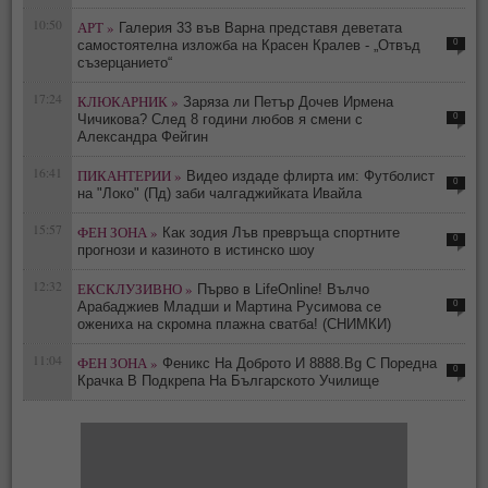
10:50
АРТ »
Галерия 33 във Варна представя деветата
0
самостоятелна изложба на Красен Кралев - „Отвъд
съзерцанието“
17:24
КЛЮКАРНИК »
Заряза ли Петър Дочев Ирмена
0
Чичикова? След 8 години любов я смени с
Александра Фейгин
16:41
ПИКАНТЕРИИ »
Видео издаде флирта им: Футболист
0
на "Локо" (Пд) заби чалгаджийката Ивайла
15:57
ФЕН ЗОНА »
Как зодия Лъв превръща спортните
0
прогнози и казиното в истинско шоу
12:32
ЕКСКЛУЗИВНО »
Първо в LifeOnline! Вълчо
0
Арабаджиев Младши и Мартина Русимова сe
oжениха на скромна плажна сватба! (СНИМКИ)
11:04
ФЕН ЗОНА »
Феникс На Доброто И 8888.Bg С Поредна
0
Крачка В Подкрепа На Българското Училище