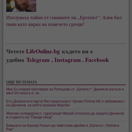
Изплуваха тайни от снимките на „Ергенът“: Алек бил
пиян като кирка на повечето срещи!
Четете
LifeOnline.bg
където ви е
удобно
Telegram
,
Instagram
,
Facebook
ОЩЕ ПО ТЕМАТА
Мис България проговори за Рупецова от „Ергенът“: Даниела излъга и
мен! Истината е, че…
Ето Доказателствата! Ресторантьорът Орлин Попов НЕ е любовникът
на Даниела, за който разказа Мартин
Женска солидарност, таратанци! Ферай отказала да защити Даниела
в студиото на "Преди обед"
Бившата на Башар Рахал ще чифтосва двойки в „Ергенът: Любов в
Рая“