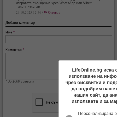
изпратете съобщение чрез WhatsApp или Viber:
+447307347648.
29.10.2025 12:36 /
Отговор
Добави коментар
Име
*
Коментар
*
LifeOnline.bg иска
използване на инфо
* до 1000 символа
чрез бисквитки и под
да подобрим вашет
нашия сайт, да ан
използвате и за ма
Персонализирана р