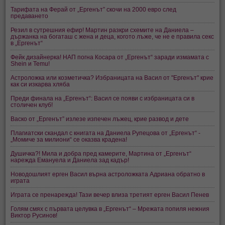
Тарифата на Ферай от „Ергенът” скочи на 2000 евро след
предаването
Резил в сутрешния ефир! Мартин разкри схемите на Даниела –
държанка на богаташ с жена и деца, когото лъже, че не е правила секс
в „Ергенът“
Фейк дизайнерка! НАП погна Косара от „Ергенът“ заради измамата с
Shein и Temu!
Астроложка или козметичка? Избраницата на Васил от "Ергенът" крие
как си изкарва хляба
Преди финала на „Ергенът“: Васил се появи с избраницата си в
столичен клуб!
Васко от „Ергенът” излезе изпечен лъжец, крие развод и дете
Плагиатски скандал с книгата на Даниела Рупецова от „Ергенът“ -
„Момиче за милиони“ се оказва крадена!
Душичка?! Мила и добра пред камерите, Мартина от „Ергенът“
нарежда Емануела и Даниела зад кадър!
Новодошлият ерген Васил върна астроложката Адриана обратно в
играта
Играта се пренарежда! Тази вечер влиза третият ерген Васил Пенев
Голям смях с първата целувка в „Ергенът“ – Мрежата попиля нежния
Виктор Русинов!