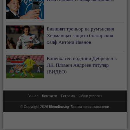
Бившият треньор на румънския
Херманщат защити българския
халф Антони Иванов
Копенхаген подчини Дебрецен в
ЛК, Пламен Андреев титуляр
(ВИДЕО)
За нас
Контакти
Реклама
Общи условия
© Copyright 2026
lifeonline.bg
. Всички права запазени.