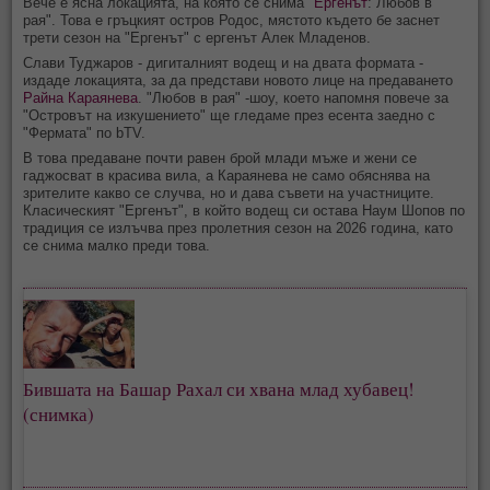
Вече е ясна локацията, на която се снима "
Ергенът
: Любов в
рая". Това е гръцкият остров Родос, мястото където бе заснет
трети сезон на "Ергенът" с ергенът Алек Младенов.
Слави Туджаров - дигиталният водещ и на двата формата -
издаде локацията, за да представи новото лице на предаването
Райна Караянева
. "Любов в рая" -шоу, което напомня повече за
"Островът на изкушението" ще гледаме през есента заедно с
"Фермата" по bTV.
В това предаване почти равен брой млади мъже и жени се
гаджосват в красива вила, а Караянева не само обяснява на
зрителите какво се случва, но и дава съвети на участниците.
Класическият "Ергенът", в който водещ си остава Наум Шопов по
традиция се излъчва през пролетния сезон на 2026 година, като
се снима малко преди това.
Бившата на Башар Рахал си хвана млад хубавец!
(снимка)