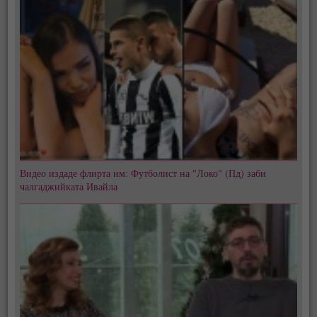
Видео издаде флирта им: Футболист на "Локо" (Пд) заби
чалгаджийката Ивайла