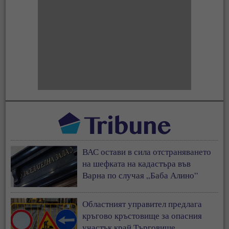
ВАС остави в сила отстраняването
на шефката на кадастъра във
Варна по случая „Баба Алино“
Областният управител предлага
кръгово кръстовище за опасния
участък край Търговище