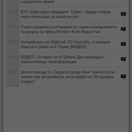
социалните мрежи
15:29
BTS бойкотират наградите "Грами" заради спорна
0
нова номинация за азиатски поп
10:43
Строги правила и отговорности: какво е ежедневието
0
за децата на принц Уилям и Кейт Мидълтън
13:02
Хитмейкърът на Nightcall, DJ Kavinsky, е намерен
0
мъртъв в дома си в Париж (ВИДЕО)
12:54
ВИДЕО: Остарял ли е? Джони Деп изненада с
0
впечатляваща трансформация
16:12
Детето звезда от „Годзила срещу Конг“ Кейли Хотъл
загина при автомобилна катастрофа на 18-годишна
0
възраст