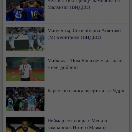
Челси с хикс срещу шампиона на
Малайзия (ВИДЕО)
Манчестър Сити обърна Атлетико
(М) в контрола (ВИДЕО)
Майкъла: Щом Янев печели, значи
е най-добрият
Барселона вдига офертата за Родри
Неймар се събира с Меси и
компания в Интер (Маями)