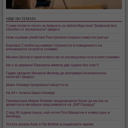
ОЩЕ ПО ТЕМАТА
Слави посвети песен на бившата си любов Мартина! Трифонов бил
обсебен от балерината? (видео)
Ново кърваво убийство! Разстреляха показно известен рапър!
Барбара Стрейзънд намери странности в поведението на
клонираните си кучета (снимки)
Малкия Шопов и приятелката му се разхвърляха голи в клип (снимки)
Не е за вярване! Емануела живяла две години без секс?!
Гадже уредило Михаела Филева да рекламира безалкохолна
напитка? (видео)
Шарл Азнавур предсказал смъртта си
На 94 г. почина Шарл Азнавур
Паникьосана Мария Илиева предупредила Наско да мълчи за
креватната им афера пред камерите на „ВИП Брадър”
След 36 години пауза, най-сетне Пол Макартни е номер едно в
Билборд
Устата захапа Азис и Vip Brother в социалните мрежи