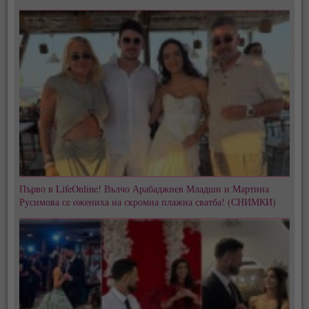
Първо в LifeOnline! Вълчо Арабаджиев Младши и Мартина
Русимова сe oжениха на скромна плажна сватба! (СНИМКИ)