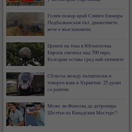
Голям пожар край Сливен блокира
Подбалканския път, движението
вече е възстановено
Цените на тока в Югоизточна
Европа скочиха над 700 евро,
България остава сред най-евтините
пазари
Сблъсък между пътнически и
товарен влак в Хърватия: 25 души
са ранени
Може ли Фонсека да детронира
Шелтън на Канадския Мастърс?