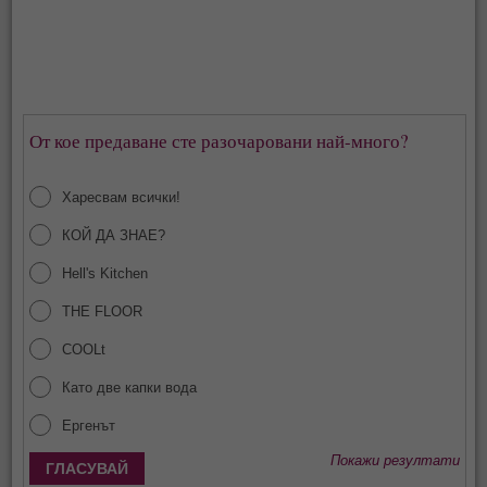
От кое предаване сте разочаровани най-много?
Харесвам всички!
КОЙ ДА ЗНАЕ?
Hell's Kitchen
THE FLOOR
COOLt
Като две капки вода
Ергенът
Покажи резултати