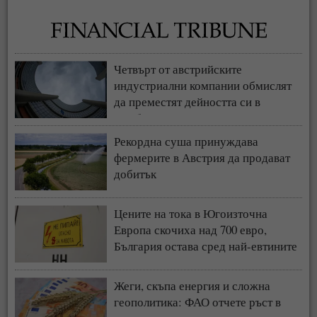
Четвърт от австрийските
индустриални компании обмислят
да преместят дейността си в
чужбина
Рекордна суша принуждава
фермерите в Австрия да продават
добитък
Цените на тока в Югоизточна
Европа скочиха над 700 евро,
България остава сред най-евтините
пазари
Жеги, скъпа енергия и сложна
геополитика: ФАО отчете ръст в