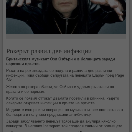
Рокерът развил две инфекции
Британският музикант Ози Озбърн е в болницата заради
нарязани пръсти.
Ръката на рок звездата се подула и развила две различни
инфекции. Това съобщи съпругата на певецата Шарън пред Page
Six.
Жената на рокера обясни, че Озбърн е ударил ръката си на
вратата и се порязал.
Когато се появил оттокът двамата посетили в клиника, където
лекарите откриват инфекции в кръвта на артиста.
Медиците извършили операция, но музикантът все още остава в
болницата и получава предписани антибиотици.
Заради заболяването певецът трябваше да анулира няколко
концерта. В неговия Instagram той споделя снимки от болницата.