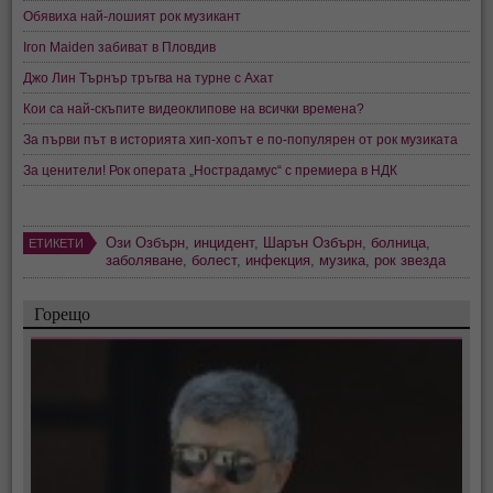
Обявиха най-лошият рок музикант
Iron Maiden забиват в Пловдив
Джо Лин Търнър тръгва на турне с Ахат
Кои са най-скъпите видеоклипове на всички времена?
За първи път в историята хип-хопът е по-популярен от рок музиката
За ценители! Рок операта „Нострадамус“ с премиера в НДК
Ози Озбърн
,
инцидент
,
Шарън Озбърн
,
болница
,
ЕТИКЕТИ
заболяване
,
болест
,
инфекция
,
музика
,
рок звезда
Горещо