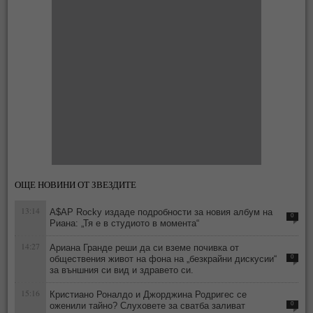
ОЩЕ НОВИНИ ОТ ЗВЕЗДИТЕ
13:14
A$AP Rocky издаде подробности за новия албум на
0
Риана: „Тя е в студиото в момента“
14:27
Ариана Гранде реши да си вземе почивка от
обществения живот на фона на „безкрайни дискусии“
0
за външния си вид и здравето си.
15:16
Кристиано Роналдо и Джорджина Родригес се
оженили тайно? Слуховете за сватба заливат
0