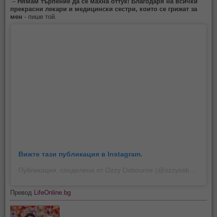
–
Нямам търпение да се махна оттук! Благодаря на всички
прекрасни лекари и медицински сестри, които се грижат за
мен
- пише той.
Вижте тази публикация в Instagram.
Публикация, споделена от Ozzy Osbourne (@ozzyosbourne)
на
Превод
LifeOnline.bg