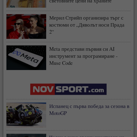
световните цени на храните
Мерил Стрийп организира търг с
костюми от „Дяволът носи Прада
2“
Meta представи първия си AI
инструмент за програмиране -
Muse Code
Испанец с първа победа за сезона в
MotoGP