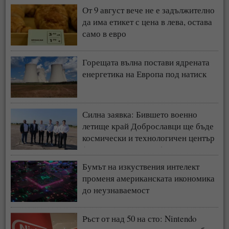
От 9 август вече не е задължително
да има етикет с цена в лева, остава
само в евро
Горещата вълна постави ядрената
енергетика на Европа под натиск
Силна заявка: Бившето военно
летище край Доброславци ще бъде
космически и технологичен център
(СНИМКИ + ВИДЕО)
Бумът на изкуствения интелект
променя американската икономика
до неузнаваемост
Ръст от над 50 на сто: Nintendo