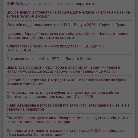
ONE Gallery посвети вечер на колекционерството
„Добре дошли в страната на танцуващите чудеса“ - изложба на Тайра
Тигер в галерия „Нюанс“
Изложби на дипломираните от НХА – Випуск 2026 в София и Бургас
Галерия „Ракурси“ ни кани на изложбата на Силвия Чанева & Траяна
Панайотова - „Оттенъците на скалите“
Художествена галерия – Русе представя (НЕ)ВИДИМО
ПРИПЛЪЗВАНЕ
Откриване на изложбата RED на Даниел Дянков
„Два гласа в образи" - Скулптора и живопис от Георги Миленов и
Наталия Абаева ще бъдат изложени в Арт Галерия Le Papillon
Галерия 33 представя „Съсредоточия“ – изложба живопис на Ирена
Янкова и Янко Янков
Между изкуството, града и публиката: какво остави след себе си
Фестивалът за съвременно изкуство – Русе 2026
Жени Атанасова е готова с книгата за Кристо: завършена е и вече е в
ръцете на редактори
Евтим Милошев: Художникът Захари Каменов създава творби, които
са част от националната ни култура
Финалистите от деветото издание на конкурса MOST се събират в
обща изложба „Капитал от идеи“