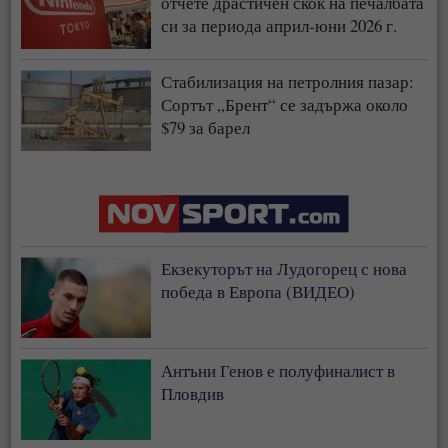
отчете драстичен скок на печалбата
си за периода април-юни 2026 г.
Стабилизация на петролния пазар:
Сортът „Брент“ се задържа около
$79 за барел
Екзекуторът на Лудогорец с нова
победа в Европа (ВИДЕО)
Антъни Генов е полуфиналист в
Пловдив