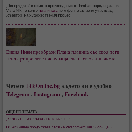
„Пеперудата“ е осмото произведение от land art поредицата на
Vivia Niki, в която
планината
не е фон, а активно участващ
„съавтор“ на художествения процес.
Вивия Ники преобрази Плана планина със своя пети
ленд арт проект с пленяваща свещ от есенни листа
Четете
LifeOnline.bg
където ви е удобно
Telegram
,
Instagram
,
Facebook
ОЩЕ ПО ТЕМАТА
„Хартията“: материалът като мислене
DG Art Gallery продължава пътя на Vivacom Art Hall Оборище 5