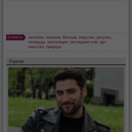
изложба
,
планина
,
Витоша
,
изкуство
,
рисунка
,
ЕТИКЕТИ
пеперуда
,
инзталация
,
последния сняг
,
арт
,
изкуство
,
природа
Горещо