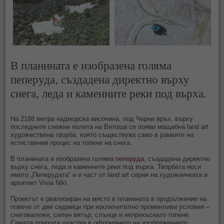
В планината е изобразена голяма
пеперуда, създадена директно върху
снега, леда и каменните реки под върха.
На 2188 метра надморска височина, под Черни връх, върху
последните снежни полета на Витоша се появи мащабна land art
художествена творба, която съществува само в рамките на
естествения процес на топене на снега.
В планината е изобразена голяма
пеперуда
, създадена директно
върху снега, леда и каменните реки под върха. Творбата носи
името „Пеперудата“ и е част от land art серия на художничката и
архитект Vivia Niki.
Проектът е реализиран на място в планината в продължение на
повече от две седмици при изключително променливи условия –
снеговалежи, силен вятър, слънце и непрекъснато топене.
Самата природа участва в оформянето на изображението.