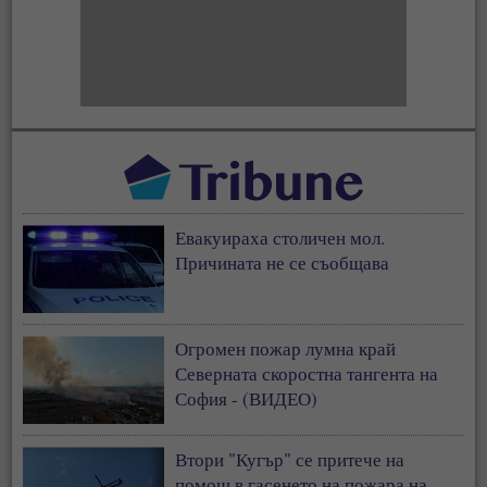
Евакуираха столичен мол.
Причината не се съобщава
Огромен пожар лумна край
Северната скоростна тангента на
София - (ВИДЕО)
Втори "Кугър" се притече на
помощ в гасенето на пожара на