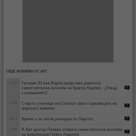
ОЩЕ НОВИНИ ОТ АРТ
10:50
Галерия 33 във Варна представя деветата
самостоятелна изложба на Красен Кралев - „Отвъд
0
съзерцанието“
14:49
Старото училище на Созопол пази съкровищата на
0
морската живопис
18:11
Време е за лятна разходка по Ларгото
0
10:00
В Арт център Плевен откриха самостоятелна изложба
0
на живописеца Георги Андонов