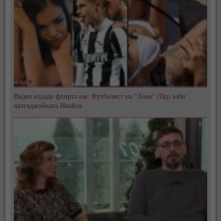
Видео издаде флирта им: Футболист на "Локо" (Пд) заби
чалгаджийката Ивайла