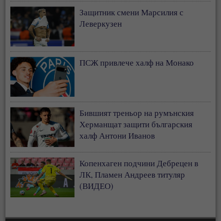
Защитник смени Марсилия с
Леверкузен
ПСЖ привлече халф на Монако
Бившият треньор на румънския
Херманщат защити българския
халф Антони Иванов
Копенхаген подчини Дебрецен в
ЛК, Пламен Андреев титуляр
(ВИДЕО)