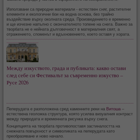
Използвани са природни материали - естествен сняг, растителни
елементи и екологични бои на водна основа, без трайно
въздействие върху околната среда. Произведението е временно
и ще изчезне напълно с окончателното топене на снега. Важно за
творбата не е нейната дълговечност в материалния свят, а
отражението, споменът и вдъхновението, което оставя у хората.
Между изкуството, града и публиката: какво остави
след себе си Фестивалът за съвременно изкуство –
Русе 2026
Пеперудата е разположена сред каменните реки на
Витоша
–
естествена геоложка структура, която усилва визуалния контраст
между природата и временната рисунка върху снега.
Концепцията на творбата противопоставя застиналостта на
снежната повърхност и символиката на пеперудата като
преобразяване и ново начало.