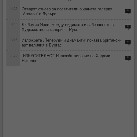
14:25
Отварят отново за посетители обраната галерия
0
„Аполон“ в Лувъра
13:56
Любомир Янев: между видимото и забравеното в
0
Художествена галерия – Русе
13:15
Изложбата „Пеперуди и диаманти“ показва британски
0
арт величия в Бургас
11:20
„ИЗКУСИТЕЛНО”: Изложба живопис на Хаджии-
0
Николов