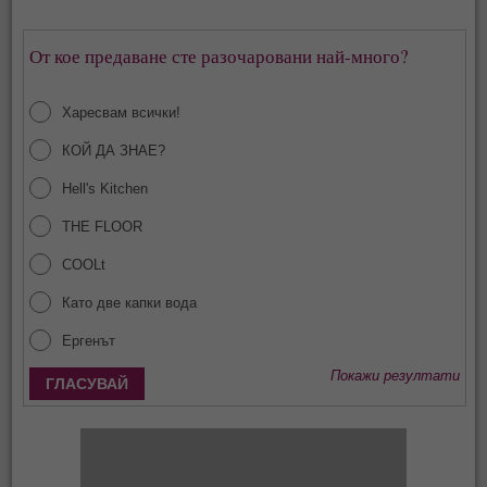
От кое предаване сте разочаровани най-много?
Харесвам всички!
КОЙ ДА ЗНАЕ?
Hell's Kitchen
THE FLOOR
COOLt
Като две капки вода
Ергенът
Покажи резултати