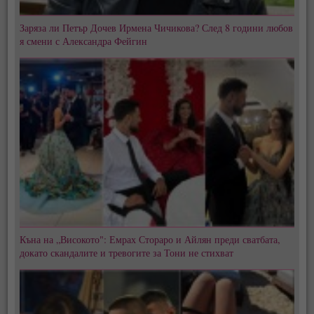
Заряза ли Петър Дочев Ирмена Чичикова? След 8 години любов
я смени с Александра Фейгин
Къна на „Високото": Емрах Стораро и Айлян преди сватбата,
докато скандалите и тревогите за Тони не стихват